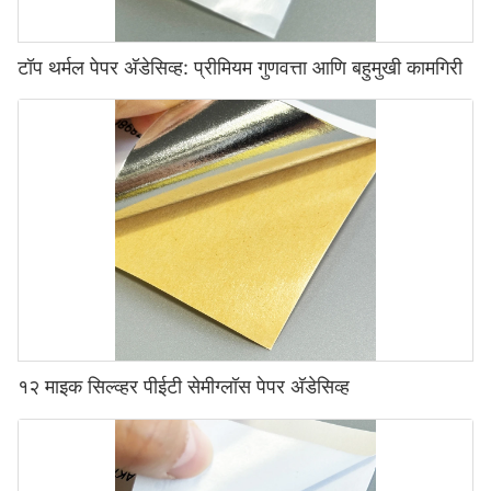
टॉप थर्मल पेपर अ‍ॅडेसिव्ह: प्रीमियम गुणवत्ता आणि बहुमुखी कामगिरी
१२ माइक सिल्व्हर पीईटी सेमीग्लॉस पेपर अ‍ॅडेसिव्ह