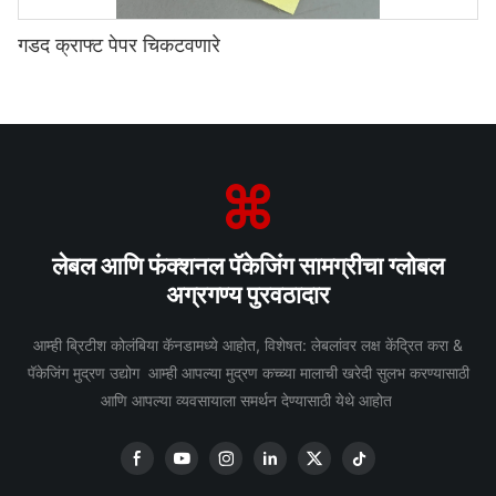
गडद क्राफ्ट पेपर चिकटवणारे
लेबल आणि फंक्शनल पॅकेजिंग सामग्रीचा ग्लोबल
अग्रगण्य पुरवठादार
आम्ही ब्रिटीश कोलंबिया कॅनडामध्ये आहोत, विशेषत: लेबलांवर लक्ष केंद्रित करा &
पॅकेजिंग मुद्रण उद्योग आम्ही आपल्या मुद्रण कच्च्या मालाची खरेदी सुलभ करण्यासाठी
आणि आपल्या व्यवसायाला समर्थन देण्यासाठी येथे आहोत