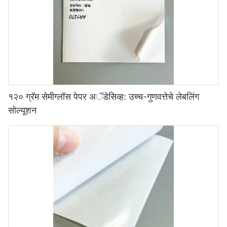
१२० ग्रॅम सेमीग्लॉस पेपर अॅडेसिव्ह: उच्च-गुणवत्तेचे लेबलिंग
सोल्यूशन