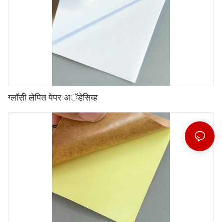
ग्लॉसी लेपित पेपर अॅडेसिव्ह