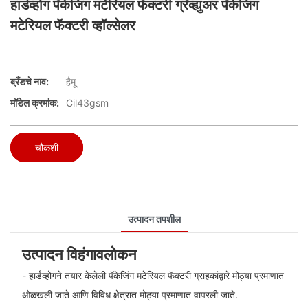
हार्डव्होग पॅकेजिंग मटेरियल फॅक्टरी ग्रॅव्ह्युअर पॅकेजिंग
मटेरियल फॅक्टरी व्हॉल्सेलर
ब्रँडचे नाव:
हैमू
मॉडेल क्रमांक:
Cil43gsm
चौकशी
उत्पादन तपशील
उत्पादन विहंगावलोकन
- हार्डव्होगने तयार केलेली पॅकेजिंग मटेरियल फॅक्टरी ग्राहकांद्वारे मोठ्या प्रमाणात
ओळखली जाते आणि विविध क्षेत्रात मोठ्या प्रमाणात वापरली जाते.