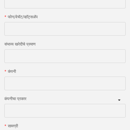
फोन/वेचॅट/व्हॉट्सअ‍ॅप
संभाव्य खरेदीचे प्रमाण
कंपनी
कंपनीचा प्रकार
सामग्री