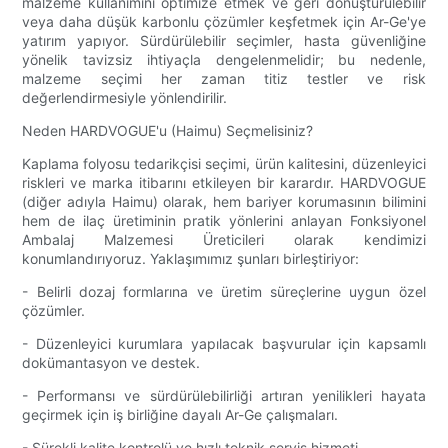
malzeme kullanımını optimize etmek ve geri dönüştürülebilir
veya daha düşük karbonlu çözümler keşfetmek için Ar-Ge'ye
yatırım yapıyor. Sürdürülebilir seçimler, hasta güvenliğine
yönelik tavizsiz ihtiyaçla dengelenmelidir; bu nedenle,
malzeme seçimi her zaman titiz testler ve risk
değerlendirmesiyle yönlendirilir.
Neden HARDVOGUE'u (Haimu) Seçmelisiniz?
Kaplama folyosu tedarikçisi seçimi, ürün kalitesini, düzenleyici
riskleri ve marka itibarını etkileyen bir karardır. HARDVOGUE
(diğer adıyla Haimu) olarak, hem bariyer korumasının bilimini
hem de ilaç üretiminin pratik yönlerini anlayan Fonksiyonel
Ambalaj Malzemesi Üreticileri olarak kendimizi
konumlandırıyoruz. Yaklaşımımız şunları birleştiriyor:
- Belirli dozaj formlarına ve üretim süreçlerine uygun özel
çözümler.
- Düzenleyici kurumlara yapılacak başvurular için kapsamlı
dokümantasyon ve destek.
- Performansı ve sürdürülebilirliği artıran yenilikleri hayata
geçirmek için iş birliğine dayalı Ar-Ge çalışmaları.
- Sürekli kalite kontrolü ve hızlı teknik servis hizmeti.