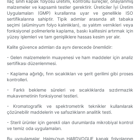
İlaç sınıfı kapak folyosu üretimi, kontrollü süreçler, onaylanmış
malzemeler ve kapsamlı testler gerektirir. Üreticiler İyi Üretim
Uygulamaları (GMP) kurallarına uyar ve genellikle ISO
sertifikalarına sahiptir. Tipik adımlar arasında alt tabaka
seçimi (alüminyum folyo kalınlıkları), ısı yalıtım vernikleri veya
fonksiyonel polimerlerle kaplama, baskı kalitesini artırmak için
yüzey işlemleri ve tam genişliklere hassas kesim yer alır.
Kalite güvence adımları da aynı derecede önemlidir:
- Gelen malzemelerin muayenesi ve ham maddeler için analiz
sertifikası düzenlenmesi.
- Kaplama ağırlığı, fırın sıcaklıkları ve şerit gerilimi gibi proses
kontrolleri.
- Farklı bekleme süreleri ve sıcaklıklarda sızdırmazlık
mukavemetinin fonksiyonel testleri.
- Kromatografik ve spektrometrik teknikler kullanılarak
çözünebilir maddelerin ve safsızlıkların analitik testi.
- Steril ürünler için gerekli olan durumlarda mikrobiyal kontrol
ve temiz oda uygulamaları.
Bu uygulamalar, Haimu'nun HARDVOGUE kapak folyolarının