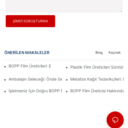
ŞIMDI SORUŞTURMA
ÖNERILEN MAKALELER
Blog
Kaynak
BOPP Film Üreticileri: Esnek Ambalajın Omurgası
Plastik Film Üreticileri Sürdürüle
Ambalajın Geleceği: Önde Gelen Malzeme Üreticilerinden Elde Edi
Metalize Kağıt Tedarikçileri: L
İşletmeniz İçin Doğru BOPP Film Tedarikçisini Seçmenin Önemi
BOPP Film Üreticisi Hakkında Bi