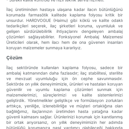
İlaç üretiminden hastaya ulaşana kadar ilacın bütünlüğünü
korumada farmasötik kalitede kaplama folyosu kritik bir
unsurdur. HARDVOGUE (Haimu) gibi köklü ve kalite odaklı
tedarikçileri seçerek, ilaç şirketleri koruma, uyumluluk ve
gelişen sürdürülebilirlik ihtiyaçlarını dengeleyen ambalaj
çözümleri sağlayabilirler. Fonksiyonel Ambalaj Malzemesi
Üreticileri olarak, hem ilacı hem de ona güvenen insanları
koruyan malzemeler sunmaya kararlıyız.
Çözüm
İlaç sektöründe kullanılan kaplama folyosu, sadece bir
ambalaj katmanından daha fazlasıdır; ilaç stabilitesi, sterilite
ve mevzuat uyumluluğu için ön cephe savunmasıdır.
Sektörde on yıllık deneyimimizle, ürünleri ve hastaları koruyan
güvenilir ve uyumlu kaplama çözümleri sunmak için
malzemelerimizi, süreçlerimizi ve kalite sistemlerimizi
geliştirdik. Yönetmelikler geliştikçe ve formülasyon zorlukları
arttıkça, yeniliğe, izlenebilirliğe ve müşteri ortaklığına olan
bağlılığımız, ilaçlarınızın üretimden hasta yatağına kadar
güvenli kalmasını sağlar. Ürünlerinizi korumak için kanıtlanmış
bir ortak arıyorsanız, on yıllık deneyimimizin her adımda
bütünlüğü korumanıza nasıl yardımcı olabileceği hakkında