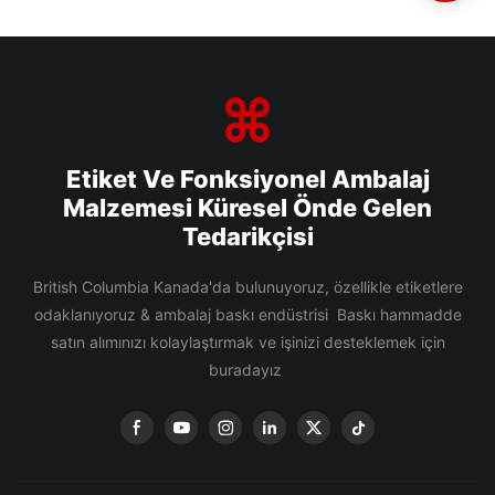
Etiket Ve Fonksiyonel Ambalaj
Malzemesi Küresel Önde Gelen
Tedarikçisi
British Columbia Kanada'da bulunuyoruz, özellikle etiketlere
odaklanıyoruz & ambalaj baskı endüstrisi Baskı hammadde
satın alımınızı kolaylaştırmak ve işinizi desteklemek için
buradayız