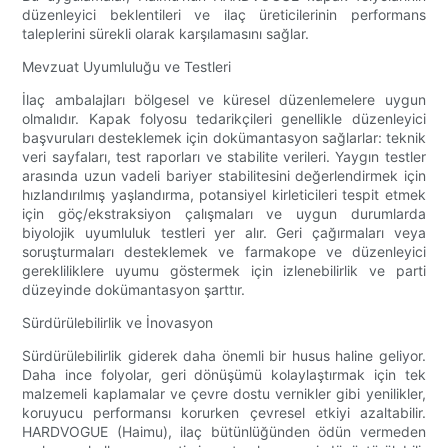
düzenleyici beklentileri ve ilaç üreticilerinin performans
taleplerini sürekli olarak karşılamasını sağlar.
Mevzuat Uyumluluğu ve Testleri
İlaç ambalajları bölgesel ve küresel düzenlemelere uygun
olmalıdır. Kapak folyosu tedarikçileri genellikle düzenleyici
başvuruları desteklemek için dokümantasyon sağlarlar: teknik
veri sayfaları, test raporları ve stabilite verileri. Yaygın testler
arasında uzun vadeli bariyer stabilitesini değerlendirmek için
hızlandırılmış yaşlandırma, potansiyel kirleticileri tespit etmek
için göç/ekstraksiyon çalışmaları ve uygun durumlarda
biyolojik uyumluluk testleri yer alır. Geri çağırmaları veya
soruşturmaları desteklemek ve farmakope ve düzenleyici
gerekliliklere uyumu göstermek için izlenebilirlik ve parti
düzeyinde dokümantasyon şarttır.
Sürdürülebilirlik ve İnovasyon
Sürdürülebilirlik giderek daha önemli bir husus haline geliyor.
Daha ince folyolar, geri dönüşümü kolaylaştırmak için tek
malzemeli kaplamalar ve çevre dostu vernikler gibi yenilikler,
koruyucu performansı korurken çevresel etkiyi azaltabilir.
HARDVOGUE (Haimu), ilaç bütünlüğünden ödün vermeden