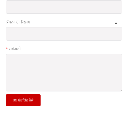
ਕੰਪਨੀ ਦੀ ਕਿਸਮ
ਸਮੱਗਰੀ
ਹੁਣ ਪੁੱਛਗਿੱਛ ਭੇਜੋ