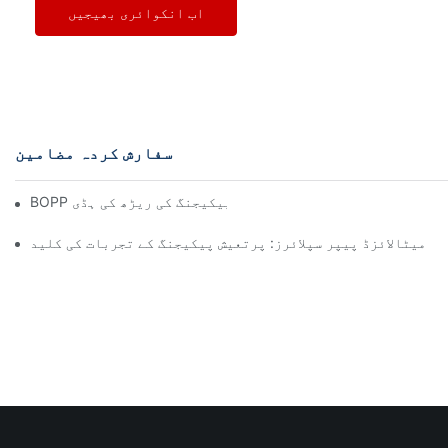
اب انکوائری بھیجیں
سفارش کردہ مضامین
BOPP فلم مینوفیکچررز: لچکدار پیکیجنگ کی ریڑھ کی ہڈی
میٹالائزڈ پیپر سپلائرز: پرتعیش پیکیجنگ کے تجربات کی کلید