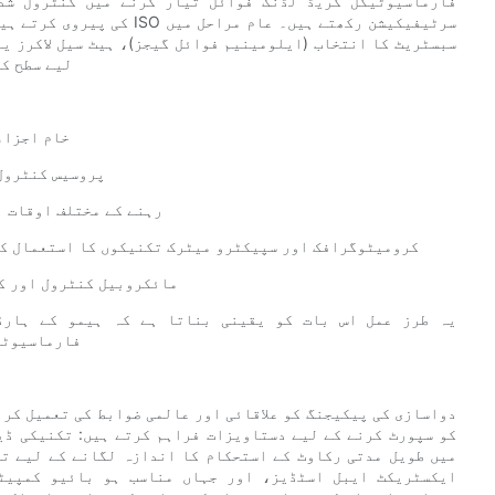
فارماسیوٹیکل گریڈ لڈنگ فوائل تیار کرنے میں کنٹرول شد
سبسٹریٹ کا انتخاب (ایلومینیم فوائل گیجز)، ہیٹ سیل لاکرز ی
لیے سطح کے
- خام اجز
- پروسیس کنٹرو
- رہنے کے مختلف اوقات
- کرومیٹوگرافک اور سپیکٹرو میٹرک تکنیکوں کا استعمال ک
مائکروبیل کنٹرول اور ک
یہ طرز عمل اس بات کو یقینی بناتا ہے کہ ہیمو کے ہارڈو
فارماسیوٹی
دواسازی کی پیکیجنگ کو علاقائی اور عالمی ضوابط کی تعمیل کرن
کو سپورٹ کرنے کے لیے دستاویزات فراہم کرتے ہیں: تکنیکی ڈی
میں طویل مدتی رکاوٹ کے استحکام کا اندازہ لگانے کے لیے تی
ایکسٹریکٹ ایبل اسٹڈیز، اور جہاں مناسب ہو بائیو کمپیٹ