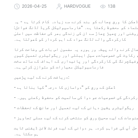
2026-04-25
HARDVOGUE
138
ھکن کا ورق چھالے کو بند کرنے سے زیادہ کام کرتا ہے - یہ
تماد کو محفوظ رکھتا ہے۔ "فارماسیوٹیکل گریڈ لڈنگ فوائل:
شنی اور چھیڑ چھاڑ سے ان کی زندگی بھر کی حفاظت میں اعلیٰ
کارکردگی والے لڈنگ مواد کے اہم کردار کو کھولتا ہے۔
ال کرنے والے پیشہ ور ہوں، یہ مضمون اس بات کی وضاحت کرتا
، رکاوٹ کی خصوصیات، سیل ایبلٹی اور ریگولیٹری تعمیل کیوں
وفیکچرنگ کی کارکردگی اور پائیداری کے اہداف کے ساتھ سخت
فارماسیوٹیکل معیارات کو متوازن کرتی ہے۔
دریافت کرنے کے لیے پڑھیں:
- ڈھکن کے ورق کو "دواسازی کا درجہ" کیا بناتا ہے
ارکردگی کی خصوصیات جو دوا کی سالمیت کو محفوظ رکھتی ہیں۔
- ریگولیٹری یقین دہانی کے لیے تعمیل اور جانچ کے تحفظات
مصنوعات کے لیے صحیح ورق کو منتخب کرنے کے لیے عملی تجاویز
حل آپ کی فراہم کردہ ہر دوائی کے لیے فرنٹ لائن ڈیفنس ثابت
ہو سکتا ہے۔