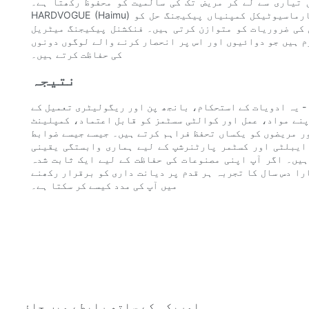
 تیاری سے لے کر مریض تک کی سالمیت کو محفوظ رکھتا ہے۔
HARDVOGUE (Haimu) جیسے قائم شدہ، معیار پر مرکوز سپلائرز کا انتخاب کرکے، فارماسیوٹیکل کمپنیاں پیکیجنگ حل کو
 کی ضروریات کو متوازن کرتی ہیں۔ فنکشنل پیکیجنگ میٹریل
م ہیں جو دوائیوں اور اس پر انحصار کرنے والے لوگوں دونوں
کی حفاظت کرتے ہیں۔
نتیجہ
- یہ ادویات کے استحکام، بانجھ پن اور ریگولیٹری تعمیل کے
اپنے مواد، عمل اور کوالٹی سسٹمز کو قابل اعتماد، کمپلینٹ
ر مریضوں کو یکساں تحفظ فراہم کرتے ہیں۔ جیسے جیسے ضوابط
ایبلٹی اور کسٹمر پارٹنرشپ کے لیے ہماری وابستگی یقینی
ہیں۔ اگر آپ اپنی مصنوعات کی حفاظت کے لیے ایک ثابت شدہ
ارا دس سال کا تجربہ ہر قدم پر دیانت داری کو برقرار رکھنے
میں آپ کی مدد کیسے کر سکتا ہے۔
امریکہ کے ساتھ رابطے میں جاؤ