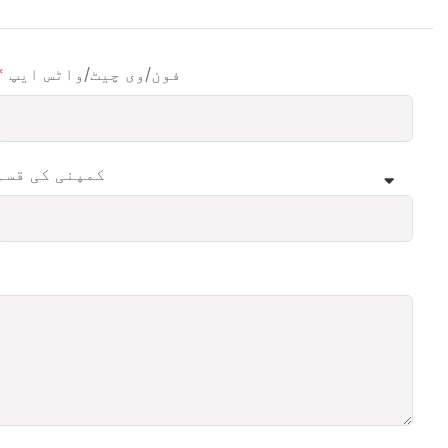
فون/وی چیٹ/واٹس ایپ
کمپنی کی قسم