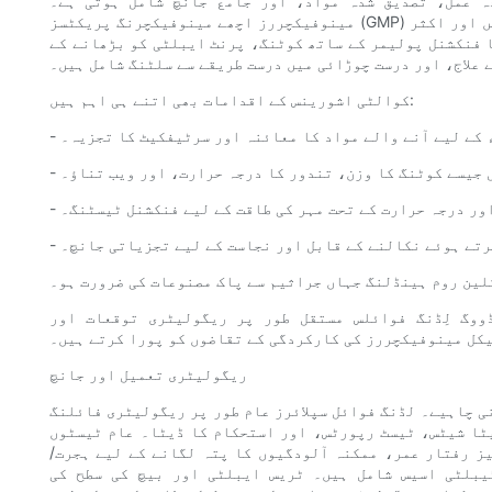
ہ عمل، تصدیق شدہ مواد، اور جامع جانچ شامل ہوتی ہے۔
مینوفیکچررز اچھے مینوفیکچرنگ پریکٹسز (GMP) کی پیروی کرتے ہیں اور اکثر ISO سرٹیفیکیشن رکھتے ہیں۔ عام مراحل میں
ا فنکشنل پولیمر کے ساتھ کوٹنگ، پرنٹ ایبلٹی کو بڑھانے کے
 علاج، اور درست چوڑائی میں درست طریقے سے سلٹنگ شامل ہیں۔
کوالٹی اشورینس کے اقدامات بھی اتنے ہی اہم ہیں:
اء کے لیے آنے والے مواد کا معائنہ اور سرٹیفکیٹ کا تجزیہ۔
ل جیسے کوٹنگ کا وزن، تندور کا درجہ حرارت، اور ویب تناؤ۔
 اور درجہ حرارت کے تحت مہر کی طاقت کے لیے فنکشنل ٹیسٹنگ۔
رتے ہوئے نکالنے کے قابل اور نجاست کے لیے تجزیاتی جانچ۔
لین روم ہینڈلنگ جہاں جراثیم سے پاک مصنوعات کی ضرورت ہو۔
وگ لِڈنگ فوائلس مستقل طور پر ریگولیٹری توقعات اور
کل مینوفیکچررز کی کارکردگی کے تقاضوں کو پورا کرتے ہیں۔
ریگولیٹری تعمیل اور جانچ
ی چاہیے۔ لڈنگ فوائل سپلائرز عام طور پر ریگولیٹری فائلنگ
ٹا شیٹس، ٹیسٹ رپورٹس، اور استحکام کا ڈیٹا۔ عام ٹیسٹوں
ز رفتار عمر، ممکنہ آلودگیوں کا پتہ لگانے کے لیے ہجرت/
یبلٹی اسیس شامل ہیں۔ ٹریس ایبلٹی اور بیچ کی سطح کی