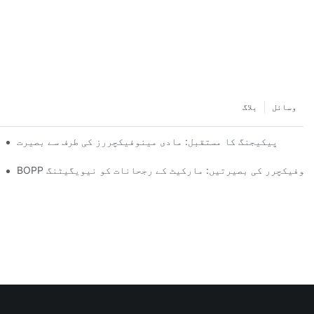
وسائل
بلاگ
پیکیجنگ کا مستقبل: مادی مینوفیکچررز کی طرف سے بصیرت
پلاسٹک 
لم مینوفیکچرر کی بصیرتیں: مارکیٹ کے رجحانات کو نیویگیٹنگ
آپ کے کاروب