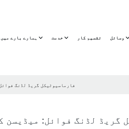
وسائل
تقسیم کار
خدمت
ہمارے بارے میں
فارماسیوٹیکل گریڈ لڈنگ فوائل:
 گریڈ لڈنگ فوائل: میڈیسن ک