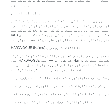
یئل اور ریگولیٹری تقاضوں کی تعمیل کو ظاہر کرنے کے لیے
ضروری ہیں۔
پائیداری اور اختراع
ائلز، ری سائیکلنگ کی سہولت کے لیے مونو میٹریل کوٹنگز،
ر رکھتے ہوئے ماحولیاتی اثرات کو کم کر سکتے ہیں۔ HARDVOGUE (Haimu)
ہتر بنانے اور ری سائیکل یا کم کاربن حل تلاش کرنے کے لیے
R&D میں سرمایہ کاری کرتا ہے۔ پائیدار انتخاب کو مریض کی حفاظت کے لیے غیر سمجھوتہ کرنے والی ضرورت کے خلاف متوازن
کی رہنمائی ہمیشہ سخت جانچ اور خطرے کی تشخیص سے ہوتی ہے۔
HARDVOGUE (Haimu) کا انتخاب کیوں کریں
ے معیار، ریگولیٹری رسک، اور برانڈ کی ساکھ کو متاثر کرتا
ہے۔ HARDVOGUE کے طور پر — جسے Haimu کے نام سے بھی جانا جاتا ہے — ہم اپنے آپ کو فنکشنل پیکیجنگ میٹریل
 تحفظ کی سائنس اور دواسازی کی پیداوار کے عمل دونوں کو
سمجھتے ہیں۔ ہمارا نقطہ نظر یکجا کرتا ہے:
ی شکلوں اور مینوفیکچرنگ کے عمل سے ملنے کے لیے موزوں حل۔
- ریگولیٹری گذارشات کے لیے جامع دستاویزات اور معاونت۔
- مستقل کوالٹی کنٹرول اور ذمہ دار تکنیکی خدمت۔