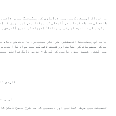
ہر خوراک اہمیت رکھتی ہے۔ دواسازی کی پیکیجنگ میں، دائیں ڈ
طاقت کی حفاظت کرتا ہے، آلودگی کو روکتا ہے، اور مریض کے اع
میڈیسن کی سالمیت کو یقینی بنانا" ادویات کو نمی، آکسیجن، رو
چاہے آپ پیکیجنگ انجینئر، کوالٹی مینیجر، یا صحت کی دیکھ بھ
ہے کہ مصنوعات کی حفاظت اور شیلف لائف کے لیے مواد کا انتخاب
غیر گفت و شنید ہیں۔ جانیں کہ کس طرح جدید لِڈنگ فوائلز مین
- کلیدی ک
- اپنی 
تفصیلات میں غوطہ لگائیں اور دیکھیں کہ کس طرح صحیح ڈھکن کا 