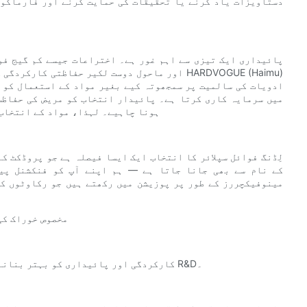
دستاویزات یاد کرنے یا تحقیقات کی حمایت کرنے اور فارماکوپ
پائیداری ایک تیزی سے اہم غور ہے۔ اختراعات جیسے کم گیج فو
اور ماحول دوست لکیر حفاظتی کارکردگی کو برقرا
ادویات کی سالمیت پر سمجھوتہ کیے بغیر مواد کے استعمال کو ب
ہونا چاہیے۔ لہذا، مواد کے انتخاب 
لِڈنگ فوائل سپلائر کا انتخاب ایک ایسا فیصلہ ہے جو پروڈکٹ ک
مینوفیکچررز کے طور پر پوزیشن میں رکھتے ہیں جو رکاوٹوں کے
- مخصوص خوراک ک
- کارکردگی اور پائیداری کو بہتر بنانے والی اختراعات کو نافذ کرنے کے لیے باہمی تعاون کے ساتھ R&D۔