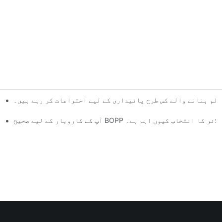
فلم بنانے والے کس طرح پائیداری کے لیے اختراعات کر رہے ہیں۔
ار کے لیے صحیح BOPP فلم سپلائر کا انتخاب کیوں اہم ہے۔