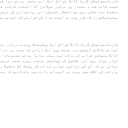
فارماسیوٹیکل گریڈ لِڈنگ فوائل ایک اہم عنصر ہے جو دوا کی
محفوظ بنا سکتی ہیں جو تحفظ، تعمیل، اور پائیداری کی ترقی
مینوفیکچررز کے طور پر، ہم ایسے مواد کی فراہمی کے لیے پرعز
فارماسیوٹیکل گریڈ لڈنگ فوائل ایک پیکیجنگ پرت سے زیادہ ہے 
لیے فرنٹ لائن ڈیفنس ہے۔ صنعت میں ایک دہائی کے بعد، ہم نے 
لڈنگ سلوشنز فراہم کرنے کے لیے بہتر بنایا ہے جو مصنوعات او
تیار ہوتے ہیں اور تشکیل کے چیلنجز بڑھتے ہیں، جدت، ٹریس 
بناتی ہے کہ آپ کی دوائیں تیاری سے لے کر پلنگ تک محفوظ ر
پارٹنر کی تلاش میں ہیں، تو آئیے اس بارے میں بات کریں کہ ہم