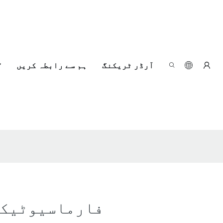
آرڈر ٹریکنگ
ہم سے رابطہ کریں
فارماسیوٹیکل