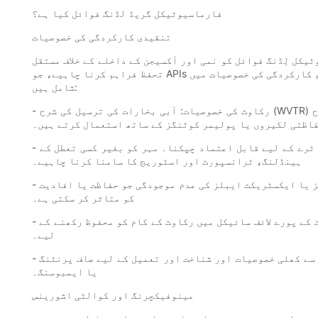
فارماسیوٹیکل گریڈ لڈنگ فوائل کیا ہے؟
تنقیدی کارکردگی کی خصوصیات
یکل لِڈنگ فوائل کو نمی اور آکسیجن کے داخلے کے خلاف مستقل
تحفظ فراہم کرنا چاہیے، جو APIs کو کم کر سکتا ہے یا خوراک کی شکلوں کو تبدیل کر سکتا ہے۔ اہم کارکردگی کی خصوصیات میں
شامل ہیں:
- رکاوٹ کی خصوصیات: آبی بخارات کی ترسیل کی شرح (WVTR) اور آکسیجن ٹرانسمیشن کی شرح (OTR) کے طور پر ماپا جاتا ہے۔
فاظتی لکیروں یا پولیمر کوٹنگز کے ساتھ استعمال کرتے ہیں۔
- ہیٹ سیل ایبلٹی: مینوفیکچرنگ حالات میں چھالے والی فلموں یا ٹرے کے لیے قابل اعتماد چپکنا۔ مہر کو بغیر کسی تعطل کے
ہینڈلنگ، ٹرانسپورٹ اور اسٹوریج کا سامنا کرنا چاہیے۔
- کیمیاوی جڑنا: منشیات کی تشکیل کے ساتھ مطابقت اور لیچ ایبلز یا ایکسٹریکٹ ایبلز کی عدم موجودگی جو حفاظت یا افادیت
کو متاثر کر سکتی ہے۔
- مکینیکل طاقت: پنکچر، آنسو، اور رگڑنے کے خلاف مزاحمت پروڈکٹ کے پورے لائف سائیکل میں رکاوٹ کے کام کو محفوظ رکھنے کے
لیے۔
- چھیڑ چھاڑ کے ثبوت اور خوراک کی وضاحت: مریضوں کے لیے آسانی سے کھلی خصوصیات اور شناخت اور تعمیل کے لیے صاف پرنٹنگ
یا ایمبوسنگ۔
مینوفیکچرنگ اور کوالٹی اشورینس