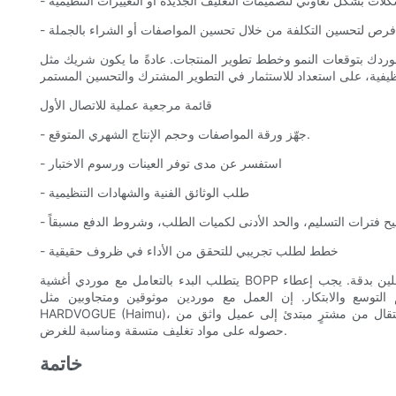
كلات بشكل تعاوني لتصميمات التغليف الجديدة أو التغييرات التنظيمية
- فرص لتحسين التكلفة من خلال تحسين المواصفات أو الشراء بالجملة
 بتوقعات النمو وخطط تطوير المنتجات. عادةً ما يكون شريك مثل HARDVOGUE/Haimu، الذي يُركز على دور مُصنّعي مواد التغليف
قائمة مرجعية عملية للاتصال الأول
- جهّز ورقة المواصفات وحجم الإنتاج الشهري المتوقع.
- استفسر عن مدى توفر العينات ورسوم الاختبار
- طلب الوثائق الفنية والشهادات التنظيمية
ضيح فترات التسليم، والحد الأدنى لكميات الطلب، وشروط الدفع مسبقاً
- خطط لطلب تجريبي للتحقق من الأداء في ظروف حقيقية
يتطلب البدء بالتعامل مع موردي أغشية BOPP فهم أساسيات المادة، وتحديد المتطلبات بوضوح، وتقييم الشركاء المحتملين بدقة. يجب إعطاء
م التوسع والابتكار. إن العمل مع موردين موثوقين ومتجاوبين مثل
HARDVOGUE (Haimu)، التي تجسد فلسفة مصنعي مواد التغليف الوظيفية، سيساعدك على الانتقال من مشترٍ مبتدئ إلى عميل واثق من
حصوله على مواد تغليف متسقة ومناسبة للغرض.
خاتمة