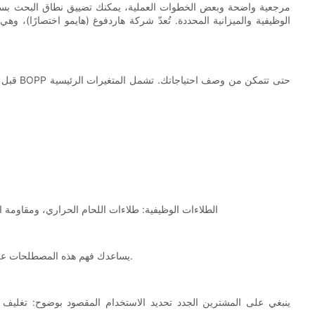
مرجعية واضحة وبعض الخطوات العملية، يمكنك تضييق نطاق البحث بسرع
الوظيفية والميزانية المحددة. تُعدّ شركة هاردفوغ (هايمو اختصارًا)، وه
قبل الت
- الطلاءات الوظيفية: طلاءات اللحام الحراري، ومقاومة 
يساعدك فهم هذه المصطلحات على طرح الأسئلة الصحيحة ومقارنة عروض الأسعار على أساس متكافئ.
ينبغي على المشترين الجدد تحديد الاستخدام المقصود بوضوح: تغليف الم