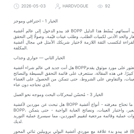
2026-05-03
HARDVOGUE
92
الخيار 1 - احترافي وموجز
قد يبدو الدخول إلى عالم أغشية BOPP أمرًا مربكًا: عشرات الأنواع، ومواصفات معقدة، وموردون متشابهون في أسمائهم. يُبسّط هذا الدليل
ار والحد الأدنى لكميات الطلب، وطلب عينات قيّمة، وصولًا إلى التحقق
تكتسب الثقة اللازمة لاختيار شريكك الأمثل في مجال أغشية BOPP وتتجنب الأخطاء
المكلفة.
الخيار الثاني — حواري وجذاب
هل أنت جديد في عالم شراء أغشية BOPP؟ لست وحدك. سواء كنت بصدد إطلاق منتج جديد أو تغيير موردك، فإن العثور على مورد موثوق يقدم
كبيرًا. في هذه المقالة، ستتعرف على قائمة التحقق البسيطة والنصائح
م العينات، والتفاوض على الشروط، حتى تتمكن من الحصول على الغشاء
الذي تحتاجه دون عناء.
الخيار 3 - مُحسّن لمحركات البحث وموجه نحو العمل
هل تبحث عن موردين لأغشية BOPP ولكنك لا تعرف من أين تبدأ؟ تغطي هذه الخطة الأساسية للمبتدئين كل ما تحتاج معرفته - أنواع أغشية
BOPP، ومؤشرات الجودة الرئيسية، والحد الأدنى للطلبات واستراتيجيات التسعير، واختبار العينات، ونصائح العناية الواجبة - حتى يتمكن
وات عملية وقائمة مرجعية لتقييم الموردين، مما سيسرع عملية التوريد
لديك.
قد يبدو بدء علاقة مع موردي أغشية البولي بروبيلين ثنائي المحور (BOPP) أمرًا شاقًا للمشترين الجدد. لكن الخبر السار هو أنه باتباع قائمة