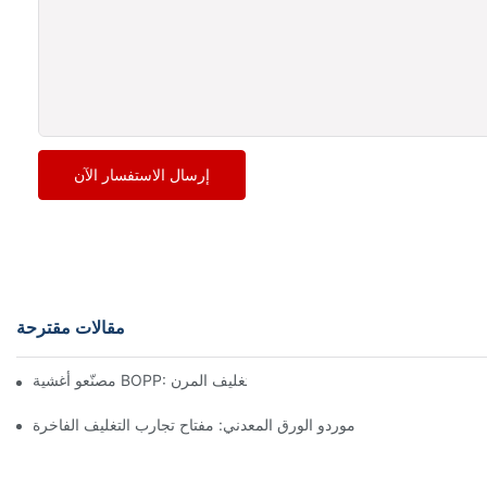
إرسال الاستفسار الآن
مقالات مقترحة
مصنّعو أغشية BOPP: العمود الفقري للتغليف المرن
موردو الورق المعدني: مفتاح تجارب التغليف الفاخرة