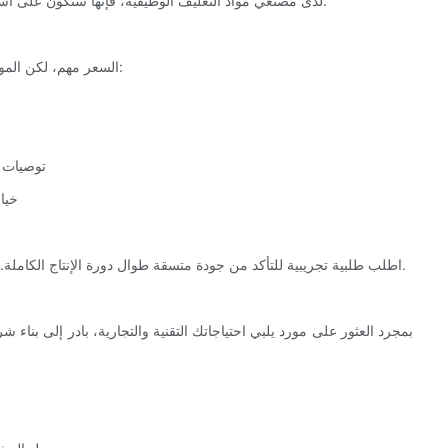
لدى مُصنّعي مواد التغليف الوظيفية، فإنها ستكون على استعداد لمساعدتكم في اختبار الأغشية وتكييف التركيبات لتلبية احتياجاتكم.
السعر مهم، لكن الموثوقية ومراقبة الجودة أهم لتحقيق النجاح على المدى الطويل. ابحث في:
- توصيات
- خ
اطلب طلبية تجريبية للتأكد من جودة متسقة طوال دورة الإنتاج الكاملة. يساهم التخطيط اللوجستي السليم في تقليل الهدر ومنع تأخيرات الإنتاج.
بمجرد العثور على مورد يلبي احتياجاتك التقنية والتجارية، بادر إلى بناء 