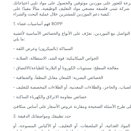
ة للعثور على موردين موثوقين والحصول على مواد تلبي احتياجاتك
ي شركة تتبنى فلسفة مصنعي مواد التغليف الوظيفية، مثالًا مفيدًا على
كيفية دعم الموردين للمشترين خلال عملية البحث والشراء.
1. فهم أساسيات غشاء BOPP
واصل مع الموردين، تعرّف على الأنواع والخصائص الأساسية لأغشية BOPP حتى تتمكن من وصف احتياجاتك. تشمل المتغيرات الرئيسية
ما يلي:
- السماكة (بالميكرون) وعرض اللفة
- الخواص الميكانيكية: قوة الشد، الاستطالة، الصلابة
- معالجة السطح: مستويات الكورونا أو البلازما للطباعة/الالتصاق
- الخصائص البصرية: اللمعان مقابل المطفأ، والشفافية
الضباب، والحاجز، والطلاءات المعدنية، أو الطلاءات المخصصة للتغليف
- خصائص مقاومة الانزلاق والكهرباء الساكنة
2. حدد تطبيقك ومواصفاتك الدقيقة
واد الغذائية، أو الملصقات، أو التغليف، أو الأكياس المنسوجة، أو