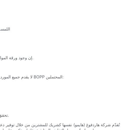
- اللم
إن وجود ورقة المواصفات يسرع استجابة المورد ويقلل من مخاطر استلام مواد غير مناسبة.
لا يقدم جميع الموردين نفس مستوى الخدمة أو الجودة أو الشفافية. عند تقييم موردي أغشية BOPP المحتملين:
- تحقق من أوقات التسليم، والحد الأدنى لكميات الطلب، ومستويات التسعير.
تُقدّم شركة هاردفوغ (هايمو) نفسها كشريك للمشترين من خلال توفير دعم 