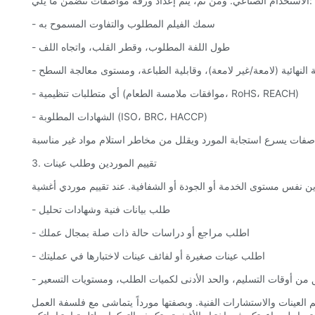
الاستخدام الصناعي. ومن ثم، يتم إعداد ورقة مواصفات تتضمن ما يلي:
- سمك الفيلم المطلوب والتفاوت المسموح به
- طول اللفة المطلوب، وقطر القلب، واتجاه اللف
سة النهائية (لامعة/غير لامعة)، وقابلية الطباعة، ومستوى معالجة السطح
- أي متطلبات تنظيمية (موافقات ملامسة الطعام، RoHS، REACH)
- الشهادات المطلوبة (ISO، BRC، HACCP)
3. تقييم الموردين وطلب عينات
- طلب بيانات فنية وشهادات تحليل
- اطلب مراجع أو دراسات حالة ذات صلة بمجال عملك
- اطلب عينات صغيرة أو لفائف عينات لاختبارها في عمليتك
العينات والاستشارات الفنية. وبصفتها مورداً يتماشى مع فلسفة العمل