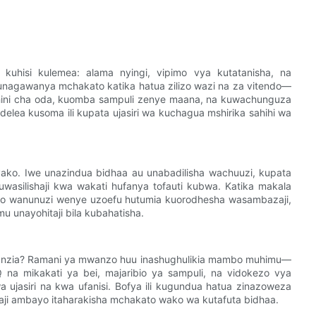
uhisi kulemea: alama nyingi, vipimo vya kutatanisha, na
agawanya mchakato katika hatua zilizo wazi na za vitendo—
a chini cha oda, kuomba sampuli zenye maana, na kuwachunguza
ndelea kusoma ili kupata ujasiri wa kuchagua mshirika sahihi wa
ako. Iwe unazindua bidhaa au unabadilisha wachuuzi, kupata
 uwasilishaji kwa wakati hufanya tofauti kubwa. Katika makala
vyo wanunuzi wenye uzoefu hutumia kuorodhesha wasambazaji,
mu unayohitaji bila kubahatisha.
kuanzia? Ramani ya mwanzo huu inashughulikia mambo muhimu—
 na mikakati ya bei, majaribio ya sampuli, na vidokezo vya
ujasiri na kwa ufanisi. Bofya ili kugundua hatua zinazoweza
ji ambayo itaharakisha mchakato wako wa kutafuta bidhaa.