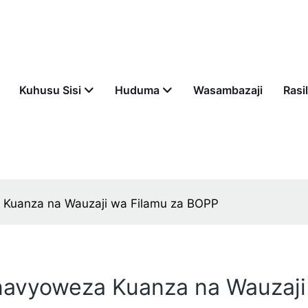
Kuhusu Sisi
Huduma
Wasambazaji
Rasil
 Kuanza na Wauzaji wa Filamu za BOPP
navyoweza Kuanza na Wauzaji