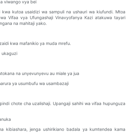
 na viwango vya bei
wa kutoa usaidizi wa sampuli na ushauri wa kiufundi. Mtoa
wa Vifaa vya Ufungashaji Vinavyofanya Kazi atakuwa tayari
ngana na mahitaji yako.
u zaidi kwa mafanikio ya muda mrefu.
a ukaguzi
kutokana na unyevunyevu au miale ya jua
 dharura ya usumbufu wa usambazaji
kipindi chote cha uzalishaji. Upangaji sahihi wa vifaa hupunguza
anuka
 na kibiashara, jenga ushirikiano badala ya kumtendea kama