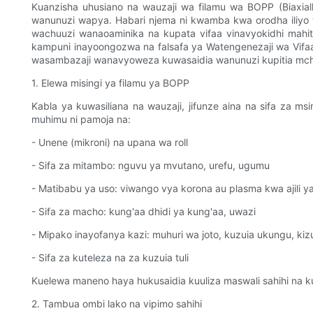
Kuanzisha uhusiano na wauzaji wa filamu wa BOPP (Biaxi
wanunuzi wapya. Habari njema ni kwamba kwa orodha iliyo
wachuuzi wanaoaminika na kupata vifaa vinavyokidhi mahita
kampuni inayoongozwa na falsafa ya Watengenezaji wa Vifaa
wasambazaji wanavyoweza kuwasaidia wanunuzi kupitia mch
1. Elewa misingi ya filamu ya BOPP
Kabla ya kuwasiliana na wauzaji, jifunze aina na sifa za ms
muhimu ni pamoja na:
- Unene (mikroni) na upana wa roll
- Sifa za mitambo: nguvu ya mvutano, urefu, ugumu
- Matibabu ya uso: viwango vya korona au plasma kwa ajili y
- Sifa za macho: kung'aa dhidi ya kung'aa, uwazi
- Mipako inayofanya kazi: muhuri wa joto, kuzuia ukungu, kizu
- Sifa za kuteleza na za kuzuia tuli
Kuelewa maneno haya hukusaidia kuuliza maswali sahihi na k
2. Tambua ombi lako na vipimo sahihi