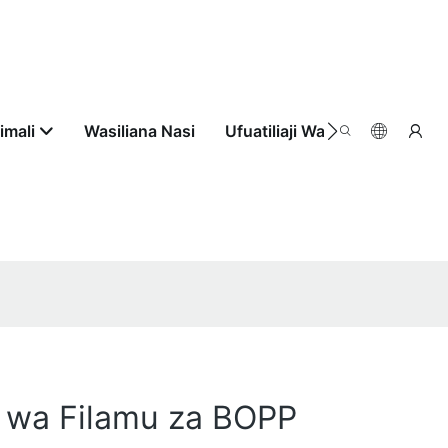
imali
Wasiliana Nasi
Ufuatiliaji Wa Agizo
 wa Filamu za BOPP