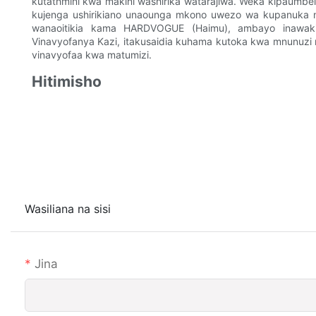
kutathmini kwa makini washirika watarajiwa. Weka kipaumbel
kujenga ushirikiano unaounga mkono uwezo wa kupanuka 
wanaoitikia kama HARDVOGUE (Haimu), ambayo inawakil
Vinavyofanya Kazi, itakusaidia kuhama kutoka kwa mnunuzi 
vinavyofaa kwa matumizi.
Hitimisho
Wasiliana na sisi
Jina