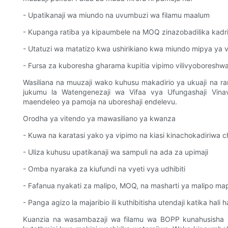
- Upatikanaji wa miundo na uvumbuzi wa filamu maalum
- Kupanga ratiba ya kipaumbele na MOQ zinazobadilika kadr
- Utatuzi wa matatizo kwa ushirikiano kwa miundo mipya ya vi
- Fursa za kuboresha gharama kupitia vipimo vilivyoboreshw
Wasiliana na muuzaji wako kuhusu makadirio ya ukuaji na r
jukumu la Watengenezaji wa Vifaa vya Ufungashaji Vin
maendeleo ya pamoja na uboreshaji endelevu.
Orodha ya vitendo ya mawasiliano ya kwanza
- Kuwa na karatasi yako ya vipimo na kiasi kinachokadiriwa c
- Uliza kuhusu upatikanaji wa sampuli na ada za upimaji
- Omba nyaraka za kiufundi na vyeti vya udhibiti
- Fafanua nyakati za malipo, MOQ, na masharti ya malipo m
- Panga agizo la majaribio ili kuthibitisha utendaji katika hali ha
Kuanzia na wasambazaji wa filamu wa BOPP kunahusisha ku