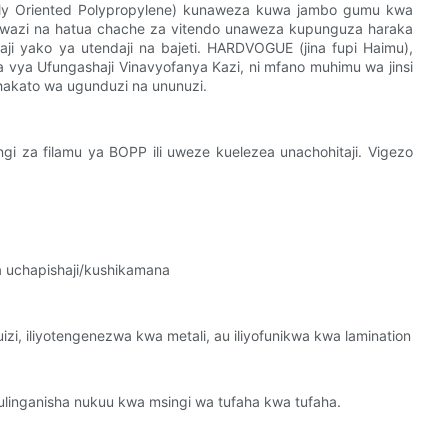
ally Oriented Polypropylene) kunaweza kuwa jambo gumu kwa
 wazi na hatua chache za vitendo unaweza kupunguza haraka
ji yako ya utendaji na bajeti. HARDVOGUE (jina fupi Haimu),
 vya Ufungashaji Vinavyofanya Kazi, ni mfano muhimu wa jinsi
akato wa ugunduzi na ununuzi.
ingi za filamu ya BOPP ili uweze kuelezea unachohitaji. Vigezo
a uchapishaji/kushikamana
izi, iliyotengenezwa kwa metali, au iliyofunikwa kwa lamination
ulinganisha nukuu kwa msingi wa tufaha kwa tufaha.