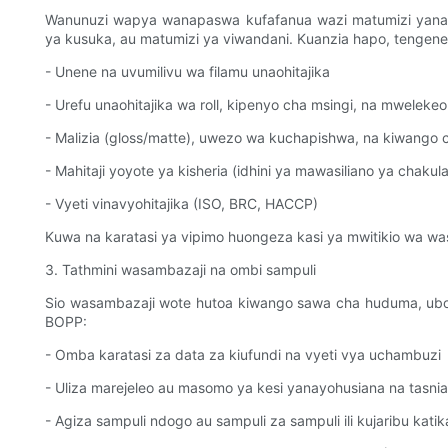
Wanunuzi wapya wanapaswa kufafanua wazi matumizi yanayok
ya kusuka, au matumizi ya viwandani. Kuanzia hapo, tengenez
- Unene na uvumilivu wa filamu unaohitajika
- Urefu unaohitajika wa roll, kipenyo cha msingi, na mwelek
- Malizia (gloss/matte), uwezo wa kuchapishwa, na kiwango 
- Mahitaji yoyote ya kisheria (idhini ya mawasiliano ya chaku
- Vyeti vinavyohitajika (ISO, BRC, HACCP)
Kuwa na karatasi ya vipimo huongeza kasi ya mwitikio wa wa
3. Tathmini wasambazaji na ombi sampuli
Sio wasambazaji wote hutoa kiwango sawa cha huduma, ubor
BOPP:
- Omba karatasi za data za kiufundi na vyeti vya uchambuzi
- Uliza marejeleo au masomo ya kesi yanayohusiana na tasni
- Agiza sampuli ndogo au sampuli za sampuli ili kujaribu kat