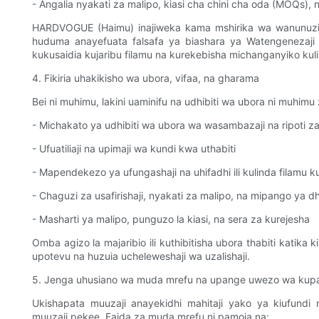
- Angalia nyakati za malipo, kiasi cha chini cha oda (MOQs),
HARDVOGUE (Haimu) inajiweka kama mshirika wa wanunuzi k
huduma anayefuata falsafa ya biashara ya Watengenezaji 
kukusaidia kujaribu filamu na kurekebisha michanganyiko kuli
4. Fikiria uhakikisho wa ubora, vifaa, na gharama
Bei ni muhimu, lakini uaminifu na udhibiti wa ubora ni muhim
- Michakato ya udhibiti wa ubora wa wasambazaji na ripoti z
- Ufuatiliaji na upimaji wa kundi kwa uthabiti
- Mapendekezo ya ufungashaji na uhifadhi ili kulinda filamu 
- Chaguzi za usafirishaji, nyakati za malipo, na mipango ya
- Masharti ya malipo, punguzo la kiasi, na sera za kurejesha
Omba agizo la majaribio ili kuthibitisha ubora thabiti katika 
upotevu na huzuia ucheleweshaji wa uzalishaji.
5. Jenga uhusiano wa muda mrefu na upange uwezo wa kup
Ukishapata muuzaji anayekidhi mahitaji yako ya kiufundi
muuzaji pekee. Faida za muda mrefu ni pamoja na: