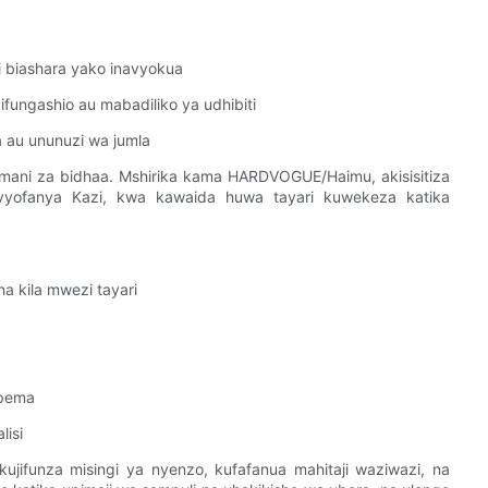
i biashara yako inavyokua
fungashio au mabadiliko ya udhibiti
a au ununuzi wa jumla
amani za bidhaa. Mshirika kama HARDVOGUE/Haimu, akisisitiza
avyofanya Kazi, kwa kawaida huwa tayari kuwekeza katika
ha kila mwezi tayari
apema
lisi
jifunza misingi ya nyenzo, kufafanua mahitaji waziwazi, na