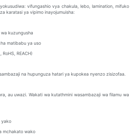
usudiwa: vifungashio vya chakula, lebo, lamination, mifuko
a karatasi ya vipimo inayojumuisha:
eo wa kuzungusha
cha matibabu ya uso
la, RoHS, REACH)
sambazaji na hupunguza hatari ya kupokea nyenzo zisizofaa.
a, au uwazi. Wakati wa kutathmini wasambazaji wa filamu wa
a yako
ika mchakato wako