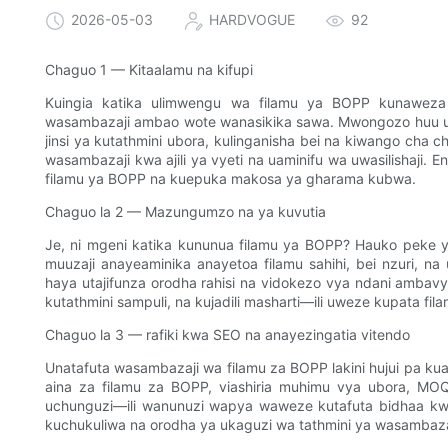
2026-05-03
HARDVOGUE
92
Chaguo 1 — Kitaalamu na kifupi
Kuingia katika ulimwengu wa filamu ya BOPP kunaweza k
wasambazaji ambao wote wanasikika sawa. Mwongozo huu un
jinsi ya kutathmini ubora, kulinganisha bei na kiwango ch
wasambazaji kwa ajili ya vyeti na uaminifu wa uwasilishaji. E
filamu ya BOPP na kuepuka makosa ya gharama kubwa.
Chaguo la 2 — Mazungumzo na ya kuvutia
Je, ni mgeni katika kununua filamu ya BOPP? Hauko peke y
muuzaji anayeaminika anayetoa filamu sahihi, bei nzuri, na
haya utajifunza orodha rahisi na vidokezo vya ndani amba
kutathmini sampuli, na kujadili masharti—ili uweze kupata fila
Chaguo la 3 — rafiki kwa SEO na anayezingatia vitendo
Unatafuta wasambazaji wa filamu za BOPP lakini hujui pa 
aina za filamu za BOPP, viashiria muhimu vya ubora, MOQ
uchunguzi—ili wanunuzi wapya waweze kutafuta bidhaa kwa 
kuchukuliwa na orodha ya ukaguzi wa tathmini ya wasambaza