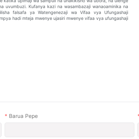
e katika upimaji wa sampuli na uhakikisho wa ubora, na ulenge
na uvumbuzi. Kufanya kazi na wasambazaji wanaoaminika na
isha falsafa ya Watengenezaji wa Vifaa vya Ufungashaji
mpya hadi mteja mwenye ujasiri mwenye vifaa vya ufungashaji
Barua Pepe