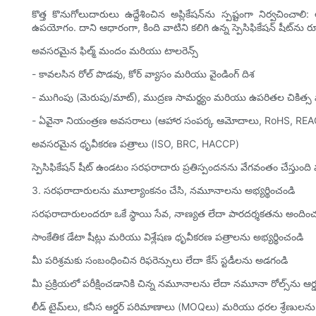
కొత్త కొనుగోలుదారులు ఉద్దేశించిన అప్లికేషన్‌ను స్పష్టంగా నిర్వచించాల
ఉపయోగం. దాని ఆధారంగా, కింది వాటిని కలిగి ఉన్న స్పెసిఫికేషన్ షీట్‌ను 
అవసరమైన ఫిల్మ్ మందం మరియు టాలరెన్స్
- కావలసిన రోల్ పొడవు, కోర్ వ్యాసం మరియు వైండింగ్ దిశ
- ముగింపు (మెరుపు/మాట్), ముద్రణ సామర్థ్యం మరియు ఉపరితల చికిత్స స
- ఏవైనా నియంత్రణ అవసరాలు (ఆహార సంపర్క ఆమోదాలు, RoHS, RE
అవసరమైన ధృవీకరణ పత్రాలు (ISO, BRC, HACCP)
స్పెసిఫికేషన్ షీట్ ఉండటం సరఫరాదారు ప్రతిస్పందనను వేగవంతం చేస్తుంది మ
3. సరఫరాదారులను మూల్యాంకనం చేసి, నమూనాలను అభ్యర్థించండి
సరఫరాదారులందరూ ఒకే స్థాయి సేవ, నాణ్యత లేదా పారదర్శకతను అందించ
సాంకేతిక డేటా షీట్లు మరియు విశ్లేషణ ధృవీకరణ పత్రాలను అభ్యర్థించండి
మీ పరిశ్రమకు సంబంధించిన రిఫరెన్సులు లేదా కేస్ స్టడీలను అడగండి
మీ ప్రక్రియలో పరీక్షించడానికి చిన్న నమూనాలను లేదా నమూనా రోల్స్‌ను ఆర
లీడ్ టైమ్‌లు, కనీస ఆర్డర్ పరిమాణాలు (MOQలు) మరియు ధరల శ్రేణులన