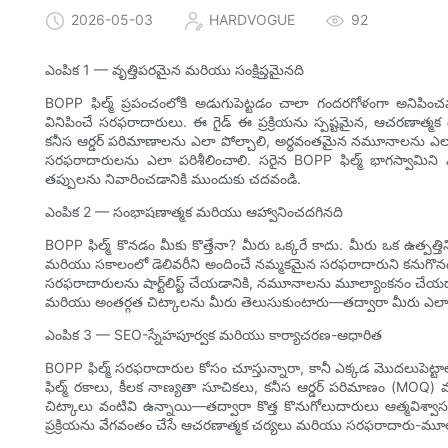
2026-05-03
HARDVOGUE
92
ఎంపిక 1 — వృత్తిపరమైన మరియు సంక్షిప్తమైనది
BOPP ఫిల్మ్ ప్రపంచంలోకి అడుగుపెట్టడం చాలా గందరగోళంగా అనిపించవచ్చు
వినిపించే సరఫరాదారులు. ఈ గైడ్ ఈ ప్రక్రియను స్పష్టమైన, ఆచరణా
కనీస ఆర్డర్ పరిమాణాలను ఎలా పోల్చాలి, అర్థవంతమైన నమూనాలను ఎలా అ
సరఫరాదారులను ఎలా పరిశీలించాలి. సరైన BOPP ఫిల్మ్ భాగస్వామిని 
తప్పులను నివారించడానికి ముందుకు చదవండి.
ఎంపిక 2 — సంభాషణాత్మక మరియు ఆహ్వానించదగినది
BOPP ఫిల్మ్ కొనడం మీకు కొత్తేనా? మీరు ఒక్కరే కాదు. మీరు ఒక ఉత్పత్తిని
మరియు సకాలంలో డెలివరీని అందించే నమ్మకమైన సరఫరాదారుని కనుగొనడమ
సరఫరాదారులను షార్ట్‌లిస్ట్ చేయడానికి, నమూనాలను మూల్యాంకనం చేయడ
మరియు అంతర్గత చిట్కాలను మీరు తెలుసుకుంటారు—తద్వారా మీరు ఎలాం
ఎంపిక 3 — SEO-స్నేహపూర్వక మరియు కార్యాచరణ-ఆధారిత
BOPP ఫిల్మ్ సరఫరాదారుల కోసం చూస్తున్నారా, కానీ ఎక్కడ మొదలుపెట్
ఫిల్మ్ రకాలు, కీలక నాణ్యతా సూచికలు, కనీస ఆర్డర్ పరిమాణం (MOQ)
చిట్కాలు వంటివి ఉన్నాయి—తద్వారా కొత్త కొనుగోలుదారులు ఆత్మవ
ప్రక్రియను వేగవంతం చేసే ఆచరణాత్మక చర్యలు మరియు సరఫరాదారు-మూల్యాంకన 