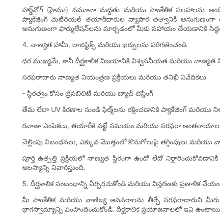
హార్డ్‌వోగ్ (హైము) నమూనా మద్దతు మరియు సాంకేతిక సలహాలను అందిం
ప్యాకేజింగ్ మెటీరియల్ తయారీదారుల వ్యాపార తత్వానికి అనుగుణంగ
అనుగుణంగా ఫార్ములేషన్‌లను మార్చడంలో మీకు సహాయం చేయడానికి సిద్ధ
4. నాణ్యత హామీ, లాజిస్టిక్స్ మరియు ఖర్చులను పరిగణించండి
ధర ముఖ్యమే, కానీ దీర్ఘకాలిక విజయానికి విశ్వసనీయత మరియు నాణ్యత న
సరఫరాదారు నాణ్యత నియంత్రణ ప్రక్రియలు మరియు తనిఖీ నివేదికలు
- స్థిరత్వం కోసం ట్రేసబిలిటీ మరియు బ్యాచ్ టెస్టింగ్
తేమ లేదా UV కిరణాల నుండి ఫిల్మ్‌లను రక్షించడానికి ప్యాకేజింగ్ మరియు నిల
రవాణా ఎంపికలు, తయారీకి పట్టే సమయం మరియు సరఫరా అంతరాయాల క
చెల్లింపు నిబంధనలు, ఎక్కువ మొత్తంలో కొనుగోలుపై తగ్గింపులు మరియు 
పూర్తి ఉత్పత్తి ప్రక్రియలో నాణ్యత స్థిరంగా ఉందో లేదో నిర్ధారించుకోవడానికి
ఆలస్యాన్ని నివారిస్తుంది.
5. దీర్ఘకాలిక సంబంధాన్ని ఏర్పరచుకోండి మరియు విస్తరణకు ప్రణాళిక వేయం
మీ సాంకేతిక మరియు వాణిజ్య అవసరాలను తీర్చే సరఫరాదారుని మీరు కన
భాగస్వామ్యాన్ని పెంపొందించుకోండి. దీర్ఘకాలిక ప్రయోజనాలలో ఇవి ఉంటాయి