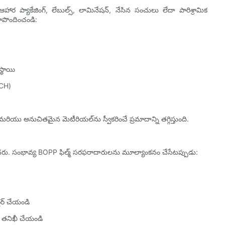
ి: ఆహార ప్యాకేజింగ్, లేబుల్స్, లామినేషన్, నేసిన సంచులు లేదా పారిశ్రామిక
రూపొందించండి:
్థాయి
ACH)
రియు అనుచితమైన మెటీరియల్‌ను స్వీకరించే ప్రమాదాన్ని తగ్గిస్తుంది.
రు. సంభావ్య BOPP ఫిల్మ్ సరఫరాదారులను మూల్యాంకనం చేసేటప్పుడు:
్డర్ చేయండి
ు తనిఖీ చేయండి