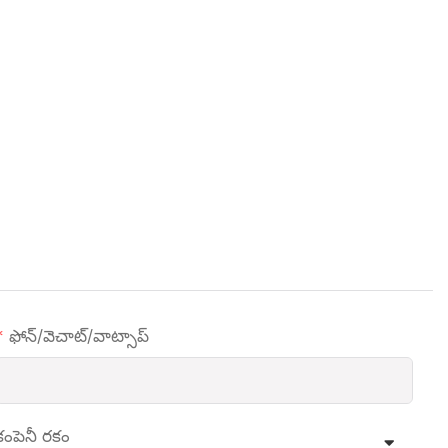
ఫోన్/వెచాట్/వాట్సాప్
కంపెనీ రకం