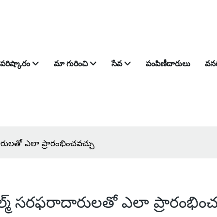
పరిష్కారం
మా గురించి
సేవ
పంపిణీదారులు
వన
ారులతో ఎలా ప్రారంభించవచ్చు
ల్మ్ సరఫరాదారులతో ఎలా ప్రారంభిం