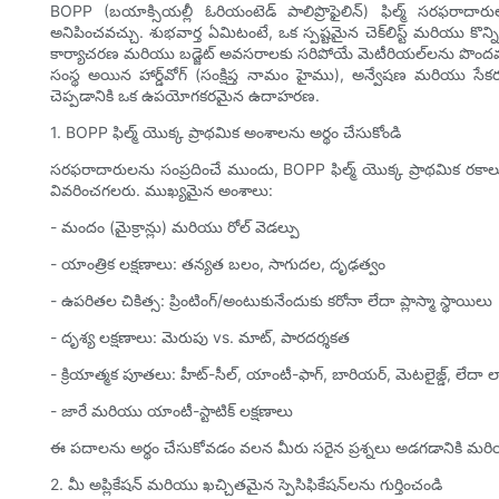
BOPP (బయాక్సియల్లీ ఓరియంటెడ్ పాలిప్రొఫైలిన్) ఫిల్మ్ సరఫరాదార
అనిపించవచ్చు. శుభవార్త ఏమిటంటే, ఒక స్పష్టమైన చెక్‌లిస్ట్ మరియు కొన
కార్యాచరణ మరియు బడ్జెట్ అవసరాలకు సరిపోయే మెటీరియల్‌లను పొందవచ్చు.
సంస్థ అయిన హార్డ్‌వోగ్ (సంక్షిప్త నామం హైము), అన్వేషణ మరియు స
చెప్పడానికి ఒక ఉపయోగకరమైన ఉదాహరణ.
1. BOPP ఫిల్మ్ యొక్క ప్రాథమిక అంశాలను అర్థం చేసుకోండి
సరఫరాదారులను సంప్రదించే ముందు, BOPP ఫిల్మ్ యొక్క ప్రాథమిక రకాల
వివరించగలరు. ముఖ్యమైన అంశాలు:
- మందం (మైక్రాన్లు) మరియు రోల్ వెడల్పు
- యాంత్రిక లక్షణాలు: తన్యత బలం, సాగుదల, దృఢత్వం
- ఉపరితల చికిత్స: ప్రింటింగ్/అంటుకునేందుకు కరోనా లేదా ప్లాస్మా స్థాయిలు
- దృశ్య లక్షణాలు: మెరుపు vs. మాట్, పారదర్శకత
- క్రియాత్మక పూతలు: హీట్-సీల్, యాంటీ-ఫాగ్, బారియర్, మెటలైజ్డ్, ల
- జారే మరియు యాంటీ-స్టాటిక్ లక్షణాలు
ఈ పదాలను అర్థం చేసుకోవడం వలన మీరు సరైన ప్రశ్నలు అడగడానికి మరియు 
2. మీ అప్లికేషన్ మరియు ఖచ్చితమైన స్పెసిఫికేషన్‌లను గుర్తించండి