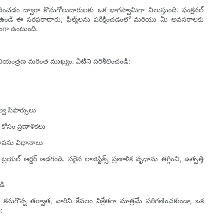
చడం ద్వారా కొనుగోలుదారులకు ఒక భాగస్వామిగా నిలుస్తుంది. ఫంక్షనల్
ా ఉండే ఈ సరఫరాదారు, ఫిల్మ్‌లను పరీక్షించడంలో మరియు మీ అవసరాలకు
ంగా ఉంటుంది.
ియంత్రణ మరింత ముఖ్యం. వీటిని పరిశీలించండి:
్వ సిఫార్సులు
ోసం ప్రణాళికలు
వాపసు విధానాలు
 ట్రయల్ ఆర్డర్ అడగండి. సరైన లాజిస్టిక్స్ ప్రణాళిక వృధాను తగ్గించి, ఉత్పత్తి
డి
ుగొన్న తర్వాత, వారిని కేవలం విక్రేతగా మాత్రమే పరిగణించకుండా, ఒక
: