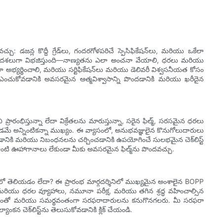
: డజన్ల కొద్దీ గ్రేడ్‌లు, గందరగోళపరిచే స్పెసిఫికేషన్‌లు, మరియు ఒకేలా
త్మక దశలుగా విభజిస్తుంది—నాణ్యతను ఎలా అంచనా వేయాలి, ధరలు మరియు
భ్యర్థించాలి, మరియు సర్టిఫికేషన్‌లు మరియు డెలివరీ విశ్వసనీయత కోసం
ఎంచుకోవడానికి అవసరమైన ఆత్మవిశ్వాసాన్ని పొందడానికి మరియు ఖరీదైన
 ప్రారంభిస్తున్నా లేదా విక్రేతలను మారుస్తున్నా, సరైన ఫిల్మ్, సరసమైన ధరలు
ే అన్నింటికన్నా ముఖ్యం. ఈ వ్యాసంలో, అనుభవజ్ఞులైన కొనుగోలుదారులు
ానికి మరియు నిబంధనలను చర్చించడానికి ఉపయోగించే సులభమైన చెక్‌లిస్ట్
టి ఊహాగానాలు లేకుండా మీకు అవసరమైన ఫిల్మ్‌ను పొందవచ్చు.
టాలో తెలియడం లేదా? ఈ ప్రారంభ మార్గదర్శినిలో ముఖ్యమైన అంశాలైన BOPP
 మరియు ధరల వ్యూహాలు, నమూనా పరీక్ష, మరియు తగిన శ్రద్ధ వహించాల్సిన
ిశ్వాసంతో మరియు సమర్థవంతంగా సరఫరాదారులను కనుగొనగలరు. మీ సరఫరా
చెక్‌లిస్ట్‌ను తెలుసుకోవడానికి క్లిక్ చేయండి.