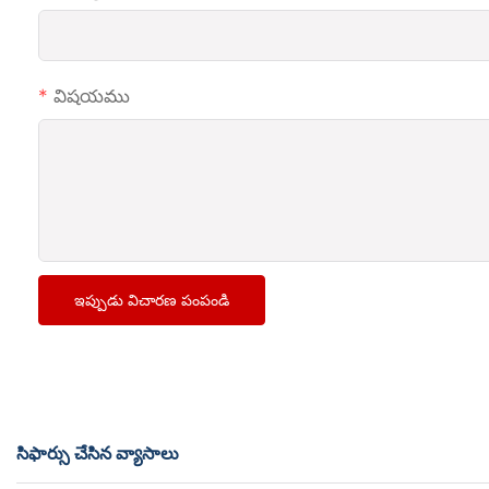
విషయము
ఇప్పుడు విచారణ పంపండి
సిఫార్సు చేసిన వ్యాసాలు