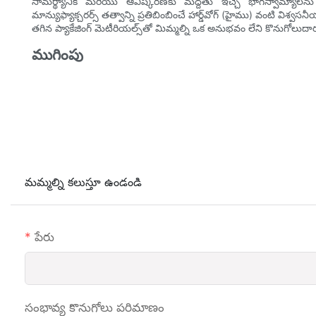
సామర్థ్యానికి మరియు ఆవిష్కరణకు మద్దతు ఇచ్చే భాగస్వామ్యాలను నిర్
మాన్యుఫ్యాక్చరర్స్ తత్వాన్ని ప్రతిబింబించే హార్డ్‌వోగ్ (హైము) వంటి వి
తగిన ప్యాకేజింగ్ మెటీరియల్స్‌తో మిమ్మల్ని ఒక అనుభవం లేని కొనుగోల
ముగింపు
మమ్మల్ని కలుస్తూ ఉండండి
పేరు
సంభావ్య కొనుగోలు పరిమాణం