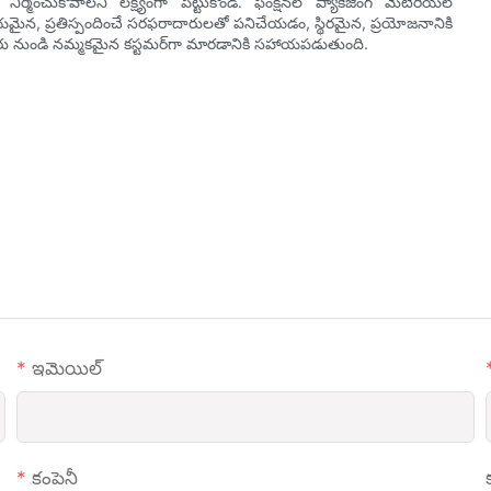
మించుకోవాలని లక్ష్యంగా పెట్టుకోండి. ఫంక్షనల్ ప్యాకేజింగ్ మెటీరియల్
శ్వసనీయమైన, ప్రతిస్పందించే సరఫరాదారులతో పనిచేయడం, స్థిరమైన, ప్రయోజనానికి
ుదారు నుండి నమ్మకమైన కస్టమర్‌గా మారడానికి సహాయపడుతుంది.
ఇమెయిల్
కంపెనీ