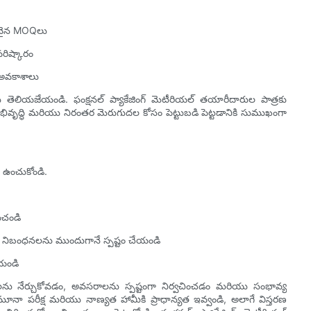
అనువైన MOQలు
పరిష్కారం
సే అవకాశాలు
 తెలియజేయండి. ఫంక్షనల్ ప్యాకేజింగ్ మెటీరియల్ తయారీదారుల పాత్రకు
 అభివృద్ధి మరియు నిరంతర మెరుగుదల కోసం పెట్టుబడి పెట్టడానికి సుముఖంగా
ా ఉంచుకోండి.
ంచండి
 నిబంధనలను ముందుగానే స్పష్టం చేయండి
ేయండి
లను నేర్చుకోవడం, అవసరాలను స్పష్టంగా నిర్వచించడం మరియు సంభావ్య
 పరీక్ష మరియు నాణ్యత హామీకి ప్రాధాన్యత ఇవ్వండి, అలాగే విస్తరణ