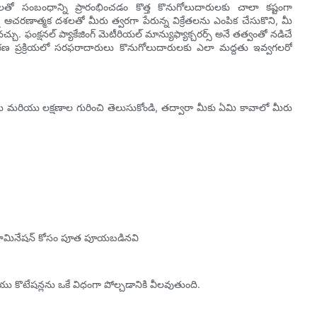
ులతో సంబంధాన్ని ప్రారంభించడం కొత్త కొనుగోలుదారులకు చాలా కష్టంగా
్ని ఆచరణాత్మక దశలతో మీరు త్వరగా పేరున్న విక్రేతలను ఎంపిక చేసుకొని, మీ
 ఫంక్షనల్ ప్యాకేజింగ్ మెటీరియల్ మాన్యుఫ్యాక్చరర్స్ అనే తత్వంతో నడిచే
ేకరణ ప్రక్రియలో సరఫరాదారులు కొనుగోలుదారులకు ఎలా మద్దతు ఇవ్వగలరో
ు మరియు లక్షణాల గురించి తెలుసుకోండి, తద్వారా మీకు ఏమి కావాలో మీరు
ేదా లామినేషన్ కోసం పూత పూయబడినవి
కొటేషన్లను ఒకే విధంగా పోల్చడానికి వీలవుతుంది.