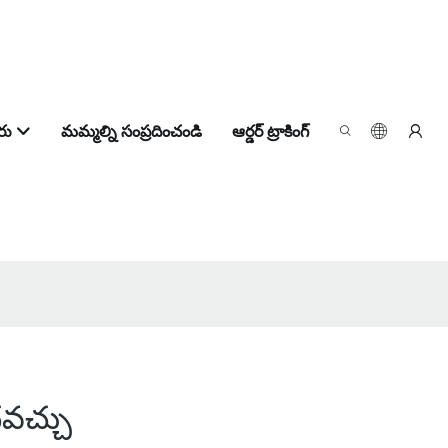
రు
మమ్మల్ని సంప్రదించండి
ఆర్డర్ ట్రాకింగ్
చవచ్చు