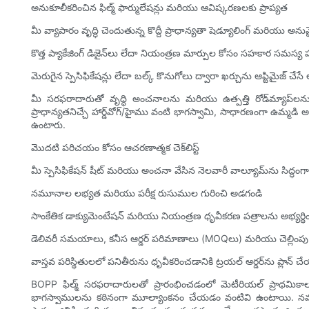
అనుకూలీకరించిన ఫిల్మ్ ఫార్ములేషన్లు మరియు ఆవిష్కరణలకు ప్రాప్యత
మీ వ్యాపారం వృద్ధి చెందుతున్న కొద్దీ ప్రాధాన్యతా షెడ్యూలింగ్ మరియు 
కొత్త ప్యాకేజింగ్ డిజైన్‌లు లేదా నియంత్రణ మార్పుల కోసం సహకార సమస్య 
మెరుగైన స్పెసిఫికేషన్లు లేదా బల్క్ కొనుగోలు ద్వారా ఖర్చును ఆప్టిమైజ్ చే
మీ సరఫరాదారుతో వృద్ధి అంచనాలను మరియు ఉత్పత్తి రోడ్‌మ్యాప్‌లను
ప్రాధాన్యతనిచ్చే హార్డ్‌వోగ్/హైము వంటి భాగస్వామి, సాధారణంగా ఉమ్మడి
ఉంటారు.
మొదటి పరిచయం కోసం ఆచరణాత్మక చెక్‌లిస్ట్
మీ స్పెసిఫికేషన్ షీట్ మరియు అంచనా వేసిన నెలవారీ వాల్యూమ్‌ను సిద్ధంగ
నమూనాల లభ్యత మరియు పరీక్ష రుసుముల గురించి అడగండి
సాంకేతిక డాక్యుమెంటేషన్ మరియు నియంత్రణ ధృవీకరణ పత్రాలను అభ్యర్థి
డెలివరీ సమయాలు, కనీస ఆర్డర్ పరిమాణాలు (MOQలు) మరియు చెల్లింపు
వాస్తవ పరిస్థితులలో పనితీరును ధృవీకరించడానికి ట్రయల్ ఆర్డర్‌ను ప్లాన్ చ
BOPP ఫిల్మ్ సరఫరాదారులతో ప్రారంభించడంలో మెటీరియల్ ప్రాథమికా
భాగస్వాములను కఠినంగా మూల్యాంకనం చేయడం వంటివి ఉంటాయి. నమూనా