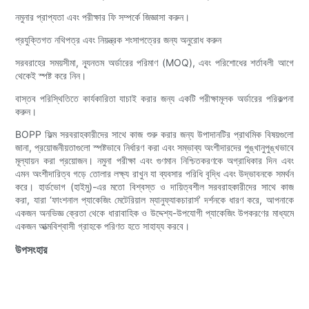
নমুনার প্রাপ্যতা এবং পরীক্ষার ফি সম্পর্কে জিজ্ঞাসা করুন।
প্রযুক্তিগত নথিপত্র এবং নিয়ন্ত্রক শংসাপত্রের জন্য অনুরোধ করুন
সরবরাহের সময়সীমা, ন্যূনতম অর্ডারের পরিমাণ (MOQ), এবং পরিশোধের শর্তাবলী আগে
থেকেই স্পষ্ট করে নিন।
বাস্তব পরিস্থিতিতে কার্যকারিতা যাচাই করার জন্য একটি পরীক্ষামূলক অর্ডারের পরিকল্পনা
করুন।
BOPP ফিল্ম সরবরাহকারীদের সাথে কাজ শুরু করার জন্য উপাদানটির প্রাথমিক বিষয়গুলো
জানা, প্রয়োজনীয়তাগুলো স্পষ্টভাবে নির্ধারণ করা এবং সম্ভাব্য অংশীদারদের পুঙ্খানুপুঙ্খভাবে
মূল্যায়ন করা প্রয়োজন। নমুনা পরীক্ষা এবং গুণমান নিশ্চিতকরণকে অগ্রাধিকার দিন এবং
এমন অংশীদারিত্ব গড়ে তোলার লক্ষ্য রাখুন যা ব্যবসার পরিধি বৃদ্ধি এবং উদ্ভাবনকে সমর্থন
করে। হার্ডভোগ (হাইমু)-এর মতো বিশ্বস্ত ও দায়িত্বশীল সরবরাহকারীদের সাথে কাজ
করা, যারা ‘ফাংশনাল প্যাকেজিং মেটেরিয়াল ম্যানুফ্যাকচারার্স’ দর্শনকে ধারণ করে, আপনাকে
একজন অনভিজ্ঞ ক্রেতা থেকে ধারাবাহিক ও উদ্দেশ্য-উপযোগী প্যাকেজিং উপকরণের মাধ্যমে
একজন আত্মবিশ্বাসী গ্রাহকে পরিণত হতে সাহায্য করবে।
উপসংহার