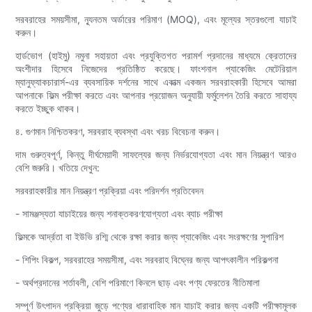
সরবরাহের সময়সীমা, ন্যূনতম অর্ডারের পরিমাণ (MOQ), এবং মূল্যের স্তরগুলো যাচাই
করুন।
হার্ডভোগ (হাইমু) নমুনা সহায়তা এবং প্রযুক্তিগত পরামর্শ প্রদানের মাধ্যমে ক্রেতাদের
অংশীদার হিসেবে নিজেদের প্রতিষ্ঠিত করেছে। ফাংশনাল প্যাকেজিং মেটেরিয়াল
ম্যানুফ্যাকচারার্স-এর ব্যবসায়িক দর্শনের সাথে একাত্ম একজন সরবরাহকারী হিসেবে আমরা
আপনাকে ফিল্ম পরীক্ষা করতে এবং আপনার প্রয়োজন অনুযায়ী ফর্মুলেশন তৈরি করতে সাহায্য
করতে ইচ্ছুক থাকব।
৪. গুণমান নিশ্চিতকরণ, সরবরাহ ব্যবস্থা এবং খরচ বিবেচনা করুন।
দাম গুরুত্বপূর্ণ, কিন্তু দীর্ঘমেয়াদী সাফল্যের জন্য নির্ভরযোগ্যতা এবং মান নিয়ন্ত্রণ আরও
বেশি জরুরি। খতিয়ে দেখুন:
সরবরাহকারীর মান নিয়ন্ত্রণ প্রক্রিয়া এবং পরিদর্শন প্রতিবেদন
- সামঞ্জস্যতা যাচাইয়ের জন্য শনাক্তকরণযোগ্যতা এবং ব্যাচ পরীক্ষা
ফিল্মকে আর্দ্রতা বা ইউভি রশ্মি থেকে রক্ষা করার জন্য প্যাকেজিং এবং সংরক্ষণের সুপারিশ
- শিপিং বিকল্প, সরবরাহের সময়সীমা, এবং সরবরাহ বিঘ্নের জন্য আপৎকালীন পরিকল্পনা
- অর্থপ্রদানের শর্তাবলী, বেশি পরিমাণে কিনলে ছাড় এবং পণ্য ফেরতের নীতিমালা
সম্পূর্ণ উৎপাদন প্রক্রিয়া জুড়ে পণ্যের ধারাবাহিক মান যাচাই করার জন্য একটি পরীক্ষামূলক