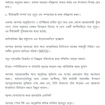
অর্ডারের অনুরোধ করুন। যথাযথ সরবরাহ পরিকল্পনা অপচয় কমায় এবং উৎপাদনে বিলম্ব রোধ
করে।
৫. দীর্ঘমেয়াদী সম্পর্ক গড়ে তুলুন এবং সম্প্রসারণের জন্য পরিকল্পনা করুন।
একবার আপনার প্রযুক্তিগত ও বাণিজ্যিক চাহিদা পূরণ করে এমন কোনো সরবরাহকারী খুঁজে
পেলে, তাকে শুধুমাত্র একজন বিক্রেতা হিসেবে না দেখে একটি অংশীদারিত্ব গড়ে তুলুন।
এর দীর্ঘমেয়াদী সুবিধাগুলোর মধ্যে রয়েছে:
কাস্টমাইজড ফিল্ম ফর্মুলেশন এবং উদ্ভাবনগুলিতে অ্যাক্সেস
আপনার ব্যবসার প্রসারের সাথে সাথে অগ্রাধিকার ভিত্তিতে কাজের সময়সূচী নির্ধারণ এবং
নমনীয় ন্যূনতম অর্ডারের পরিমাণ (MOQ)।
নতুন প্যাকেজিং ডিজাইন বা নিয়ন্ত্রক পরিবর্তনের জন্য সম্মিলিত সমস্যা সমাধান
উন্নত স্পেসিফিকেশন বা পাইকারি ক্রয়ের মাধ্যমে খরচ অপ্টিমাইজ করার সুযোগ
আপনার সরবরাহকারীর সাথে প্রবৃদ্ধির পূর্বাভাস এবং পণ্যের রোডম্যাপ নিয়ে আলোচনা
করুন। হার্ডভোগ/হাইমুর মতো একজন অংশীদার, যিনি কার্যকরী প্যাকেজিং উপকরণ
প্রস্তুতকারকের ভূমিকার ওপর জোর দেন, তিনি সাধারণত যৌথ উন্নয়ন এবং ক্রমাগত
উন্নতিতে বিনিয়োগ করতে ইচ্ছুক থাকেন।
প্রথম যোগাযোগের জন্য ব্যবহারিক চেকলিস্ট
আপনার স্পেক শিট এবং আনুমানিক মাসিক ভলিউম প্রস্তুত রাখুন।