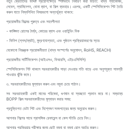
নতুন ক্রেতাদের উদ্দিষ্ট প্রয়োগক্ষেত্র স্পষ্টভাবে নির্ধারণ করা উচিত: খাদ্য প্যাকেজিং,
লেবেল, ল্যামিনেশন, বোনা ব্যাগ, বা শিল্প ব্যবহার। এরপর, একটি স্পেসিফিকেশন শিট তৈরি
করুন যাতে নিম্নলিখিত বিষয়গুলো অন্তর্ভুক্ত থাকবে:
প্রয়োজনীয় ফিল্মের পুরুত্ব এবং সহনশীলতা
- কাঙ্ক্ষিত রোলের দৈর্ঘ্য, কোরের ব্যাস এবং ওয়াইন্ডিং দিক
- ফিনিশ (গ্লস/ম্যাট), মুদ্রণযোগ্যতা, এবং পৃষ্ঠতল প্রক্রিয়াকরণের স্তর
যেকোনো নিয়ন্ত্রক প্রয়োজনীয়তা (খাদ্য সংস্পর্শের অনুমোদন, RoHS, REACH)
প্রয়োজনীয় সার্টিফিকেশন (আইএসও, বিআরসি, এইচএসিসিপি)
স্পেসিফিকেশন শিট থাকলে সরবরাহকারীর সাড়া দেওয়ার গতি বাড়ে এবং অনুপযুক্ত সামগ্রী
পাওয়ার ঝুঁকি কমে।
৩. সরবরাহকারীদের মূল্যায়ন করুন এবং নমুনা চেয়ে পাঠান।
সব সরবরাহকারী একই মানের পরিষেবা, গুণমান বা স্বচ্ছতা প্রদান করে না। সম্ভাব্য
BOPP ফিল্ম সরবরাহকারীদের মূল্যায়ন করার সময়:
প্রযুক্তিগত ডেটা শিট এবং বিশ্লেষণ সনদপত্রের জন্য অনুরোধ করুন।
আপনার শিল্পের সাথে প্রাসঙ্গিক রেফারেন্স বা কেস স্টাডি চেয়ে নিন।
আপনার প্রক্রিয়ায় পরীক্ষার জন্য ছোট নমুনা বা নমুনা রোল অর্ডার করুন।