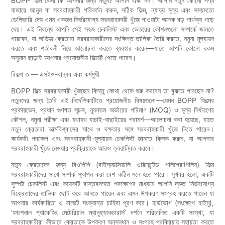
BOPP ফিল্ম কেনা কি আপনার জন্য নতুন? আপনি একা নন। আপনি নতুন কোনো পণ্য
বাজারে আনুন বা সরবরাহকারী পরিবর্তন করুন, সঠিক ফিল্ম, ন্যায্য মূল্য এবং সময়মতো
ডেলিভারি দেয় এমন একজন নির্ভরযোগ্য সরবরাহকারী খুঁজে পাওয়াটা অনেক বড় পার্থক্য গড়ে
দেয়। এই নিবন্ধে আপনি সেই সহজ চেকলিস্ট এবং ভেতরের কৌশলগুলো সম্পর্কে জানতে
পারবেন, যা অভিজ্ঞ ক্রেতারা সরবরাহকারীদের সংক্ষিপ্ত তালিকা তৈরি করতে, নমুনা মূল্যায়ন
করতে এবং শর্তাবলী নিয়ে আলোচনা করতে ব্যবহার করেন—যাতে আপনি কোনো রকম
অনুমান ছাড়াই আপনার প্রয়োজনীয় ফিল্মটি পেতে পারেন।
বিকল্প ৩ — এসইও-বান্ধব এবং কর্মমুখী
BOPP ফিল্ম সরবরাহকারী খুঁজছেন কিন্তু কোথা থেকে শুরু করবেন তা বুঝতে পারছেন না?
নতুনদের জন্য তৈরি এই নির্দেশিকাটিতে প্রয়োজনীয় বিষয়গুলো—যেমন BOPP ফিল্মের
প্রকারভেদ, প্রধান গুণগত সূচক, ন্যূনতম অর্ডারের পরিমাণ (MOQ) ও মূল্য নির্ধারণের
কৌশল, নমুনা পরীক্ষা এবং যথাযথ যাচাই-বাছাইয়ের পরামর্শ—আলোচনা করা হয়েছে, যাতে
নতুন ক্রেতারা আত্মবিশ্বাসের সাথে ও দক্ষতার সঙ্গে সরবরাহকারী খুঁজে নিতে পারেন।
কার্যকরী পদক্ষেপ এবং সরবরাহকারী-মূল্যায়ন চেকলিস্ট জানতে ক্লিক করুন, যা আপনার
সরবরাহকারী খুঁজে নেওয়ার প্রক্রিয়াকে আরও ত্বরান্বিত করবে।
নতুন ক্রেতাদের জন্য বিওপিপি (বাইঅ্যাক্সিয়ালি ওরিয়েন্টেড পলিপ্রোপিলিন) ফিল্ম
সরবরাহকারীদের সাথে সম্পর্ক স্থাপন করা বেশ কঠিন মনে হতে পারে। সুখবর হলো, একটি
সুস্পষ্ট চেকলিস্ট এবং কয়েকটি বাস্তবসম্মত পদক্ষেপের মাধ্যমে আপনি দ্রুত নির্ভরযোগ্য
বিক্রেতাদের তালিকা ছোট করে আনতে পারেন এবং এমন উপকরণ সংগ্রহ করতে পারেন যা
আপনার কার্যকারিতা ও বাজেট সংক্রান্ত চাহিদা পূরণ করে। হার্ডভোগ (সংক্ষেপে হাইমু),
‘ফাংশনাল প্যাকেজিং মেটেরিয়াল ম্যানুফ্যাকচারার্স’ দর্শনে পরিচালিত একটি সংস্থা, যা
সরবরাহকারীরা কীভাবে ক্রেতাকে উপকরণ অনুসন্ধান ও সংগ্রহ প্রক্রিয়ায় সহায়তা করতে