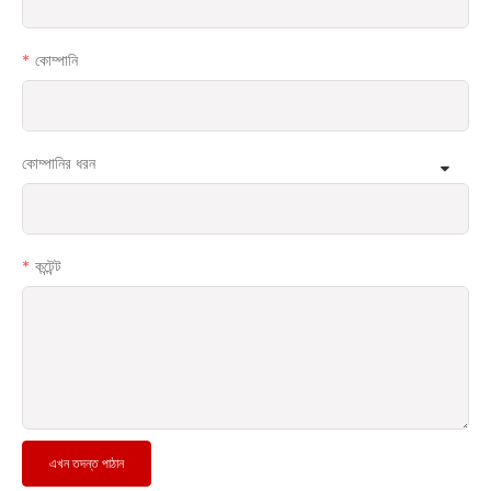
কোম্পানি
কোম্পানির ধরন
কন্টেন্ট
এখন তদন্ত পাঠান