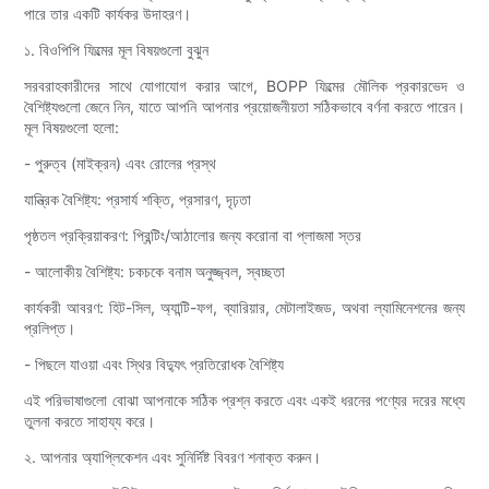
পারে তার একটি কার্যকর উদাহরণ।
১. বিওপিপি ফিল্মের মূল বিষয়গুলো বুঝুন
সরবরাহকারীদের সাথে যোগাযোগ করার আগে, BOPP ফিল্মের মৌলিক প্রকারভেদ ও
বৈশিষ্ট্যগুলো জেনে নিন, যাতে আপনি আপনার প্রয়োজনীয়তা সঠিকভাবে বর্ণনা করতে পারেন।
মূল বিষয়গুলো হলো:
- পুরুত্ব (মাইক্রন) এবং রোলের প্রস্থ
যান্ত্রিক বৈশিষ্ট্য: প্রসার্য শক্তি, প্রসারণ, দৃঢ়তা
পৃষ্ঠতল প্রক্রিয়াকরণ: প্রিন্টিং/আঠালোর জন্য করোনা বা প্লাজমা স্তর
- আলোকীয় বৈশিষ্ট্য: চকচকে বনাম অনুজ্জ্বল, স্বচ্ছতা
কার্যকরী আবরণ: হিট-সিল, অ্যান্টি-ফগ, ব্যারিয়ার, মেটালাইজড, অথবা ল্যামিনেশনের জন্য
প্রলিপ্ত।
- পিছলে যাওয়া এবং স্থির বিদ্যুৎ প্রতিরোধক বৈশিষ্ট্য
এই পরিভাষাগুলো বোঝা আপনাকে সঠিক প্রশ্ন করতে এবং একই ধরনের পণ্যের দরের মধ্যে
তুলনা করতে সাহায্য করে।
২. আপনার অ্যাপ্লিকেশন এবং সুনির্দিষ্ট বিবরণ শনাক্ত করুন।