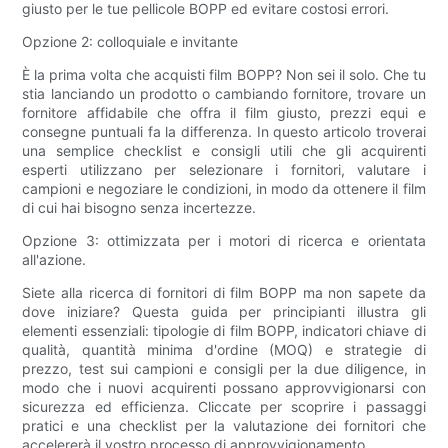
giusto per le tue pellicole BOPP ed evitare costosi errori.
Opzione 2: colloquiale e invitante
È la prima volta che acquisti film BOPP? Non sei il solo. Che tu
stia lanciando un prodotto o cambiando fornitore, trovare un
fornitore affidabile che offra il film giusto, prezzi equi e
consegne puntuali fa la differenza. In questo articolo troverai
una semplice checklist e consigli utili che gli acquirenti
esperti utilizzano per selezionare i fornitori, valutare i
campioni e negoziare le condizioni, in modo da ottenere il film
di cui hai bisogno senza incertezze.
Opzione 3: ottimizzata per i motori di ricerca e orientata
all'azione.
Siete alla ricerca di fornitori di film BOPP ma non sapete da
dove iniziare? Questa guida per principianti illustra gli
elementi essenziali: tipologie di film BOPP, indicatori chiave di
qualità, quantità minima d'ordine (MOQ) e strategie di
prezzo, test sui campioni e consigli per la due diligence, in
modo che i nuovi acquirenti possano approvvigionarsi con
sicurezza ed efficienza. Cliccate per scoprire i passaggi
pratici e una checklist per la valutazione dei fornitori che
accelererà il vostro processo di approvvigionamento.