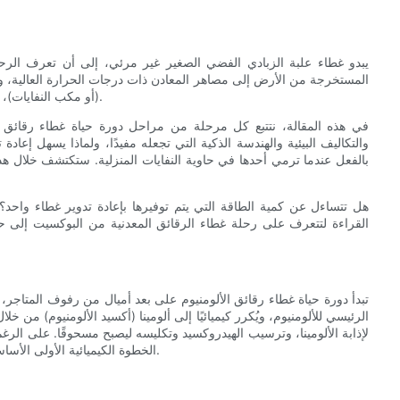
يبدو غطاء علبة الزبادي الفضي الصغير غير مرئي، إلى أن تعرف الرح
المستخرجة من الأرض إلى مصاهر المعادن ذات درجات الحرارة العالية، ومص
(أو مكب النفايات)، يروي غطاء معدني قصة موجزة عن الصناعة والطاقة والخيارات اليومية.
في هذه المقالة، نتتبع كل مرحلة من مراحل دورة حياة غطاء رقائق الأل
والتكاليف البيئية والهندسة الذكية التي تجعله مفيدًا، ولماذا يسهل إعاد
بالفعل عندما ترمي أحدها في حاوية النفايات المنزلية. ستكتشف خلال هذ
هل تتساءل عن كمية الطاقة التي يتم توفيرها بإعادة تدوير غطاء واحد؟ هل
القراءة لتتعرف على رحلة غطاء الرقائق المعدنية من البوكسيت إلى حا
تبدأ دورة حياة غطاء رقائق الألومنيوم على بعد أميال من رفوف المتاجر
الرئيسي للألومنيوم، ويُكرر كيميائيًا إلى ألومينا (أكسيد الألومنيوم) من خ
لإذابة الألومينا، وترسيب الهيدروكسيد وتكليسه ليصبح مسحوقًا. على الرغم 
الخطوة الكيميائية الأولى الأساسية التي تُحوّل الخام الجيولوجي إلى مادة ذات قيمة صناعية وتعبئة هائلة.