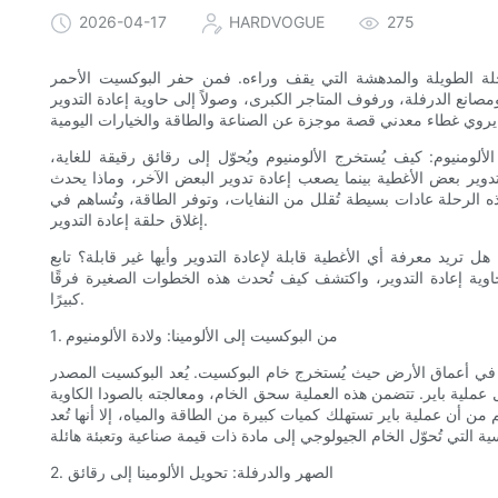
2026-04-17
HARDVOGUE
275
لة الطويلة والمدهشة التي يقف وراءه. فمن حفر البوكسيت الأحمر
انع الدرفلة، ورفوف المتاجر الكبرى، وصولاً إلى حاوية إعادة التدوير
ومنيوم: كيف يُستخرج الألومنيوم ويُحوّل إلى رقائق رقيقة للغاية،
ة تدوير بعض الأغطية بينما يصعب إعادة تدوير البعض الآخر، وماذا يحدث
ه الرحلة عادات بسيطة تُقلل من النفايات، وتوفر الطاقة، وتُساهم في
إغلاق حلقة إعادة التدوير.
 تريد معرفة أي الأغطية قابلة لإعادة التدوير وأيها غير قابلة؟ تابع
وية إعادة التدوير، واكتشف كيف تُحدث هذه الخطوات الصغيرة فرقًا
كبيرًا.
1. من البوكسيت إلى الألومينا: ولادة الألومنيوم
، في أعماق الأرض حيث يُستخرج خام البوكسيت. يُعد البوكسيت المصدر
لال عملية باير. تتضمن هذه العملية سحق الخام، ومعالجته بالصودا الكاوية
من أن عملية باير تستهلك كميات كبيرة من الطاقة والمياه، إلا أنها تُعد
2. الصهر والدرفلة: تحويل الألومينا إلى رقائق