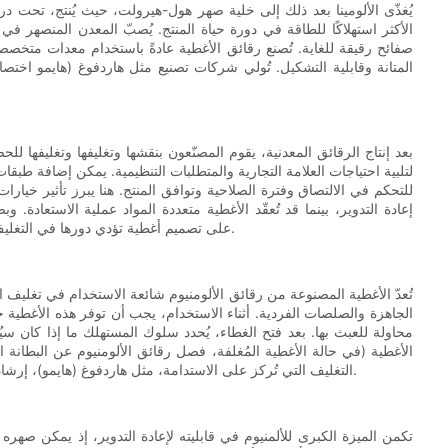
يُغذّى الألومينا بعد ذلك إلى خلية صهر هول-هيرولت، حيث يُنتج، تحت درجا
الأكثر استهلاكًا للطاقة في دورة حياة المنتج. يُصبّ المعدن المنصهر في
صفائح رقيقة للغاية. تُصنع رقائق الأغطية عادةً باستخدام معدات متخصص
المتانة وقابلية التشكيل. تُولي شركات تصنيع مثل هاردفوغ (هايمو اخت
بعد إنتاج الرقائق المعدنية، يقوم المصنّعون بنقشها وتغليفها وتغليفها لل
لتلبية احتياجات العلامة التجارية والمتطلبات التنظيمية. يمكن إضافة طبقات
للتحكم في الالتصاق وفترة الصلاحية وتوافق المنتج. هنا يبرز تأثير خيارا
إعادة التدوير، بينما قد تُعقّد الأغطية متعددة المواد عملية الاستعادة.
HARDVOGUE/Haimu على تصميم أغطية تؤدي دورها في التغليف مع كونها قابلة لإعادة التدوير بأكبر قدر ممكن.
تُعدّ الأغطية المصنوعة من رقائق الألومنيوم شائعة الاستخدام في تغليف
الجاهزة والصلصات الفردية. أثناء الاستخدام، يجب أن توفر هذه الأغطية حاج
محاولة للعبث بها. بعد فتح الغطاء، يُحدد سلوك المستهلك ما إذا كان 
الأغطية (في حالة الأغطية المُغلفة، فصل رقائق الألومنيوم عن البطانة ا
التغليف التي تُركز على الاستدامة، مثل هاردفوغ (هايمو)، إرشاداتٍ مُتزايدة حول الأغطية لمساعدة المستهلكين على اتخاذ الخيار الأمثل.
تكمن الميزة الكبرى للألمنيوم في قابليته لإعادة التدوير، إذ يمكن صهره