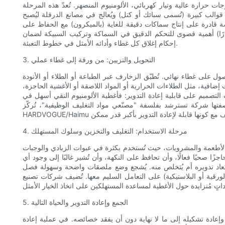
ت حرارة عالية وتيار كهربائي، الألومنيوم المنصهر. تُعدّ هذه المرحلة
 قوالب كبيرة (تُسمى سبائك أو كتل) ويُعالج في مصانع الدرفلة ليُصبح
ة قادرة على إنتاج سماكات دقيقة للغاية (بالميكرون) مع الحفاظ على
صارًا) أهمية قصوى للتحكم الدقيق في السماكة وتركيب السبيكة لضمان
إحكام إغلاق كل غطاء وأدائه الأمثل في خطوط التعبئة.
3. التحويل والتزيين: من ورقة إلى غطاء عملي
حصول على غطاء نهائي. تُطبّق الزخارف عبر الطباعة أو الطلاء أو الأنودة
 إضافية، مثل الطلاءات الحرارية أو المواد اللاصقة أو الأغشية الحاجزة،
ت التصميم على قابلية إعادة التدوير: فأغطية الألومنيوم النقي أسهل في
 وبصفتها شركة تسترشد بفلسفة "مصنّعي مواد التغليف الوظيفية"، تُركّز
4. مرحلة الاستخدام: التغليف والتخزين وسلوك المستهلك
 الأطعمة والمشروبات، حيث تُستخدم بكثرة في عبوات الزبادي والوجبات
زًا صحيًا فعالًا، وأن تحافظ على النكهة، وأن تُشير غالبًا إلى وجود أي
سيُعاد تدويره أم يُتخلص منه. يُشجع وضع ملصقات واضحة وسهولة فصل
لورقية أو البلاستيكية) على التعامل السليم معها. تُضيف شركات تصنيع
5. الجمع وإعادة التدوير والحياة التالية
 وإعادة تشكيله إلى ما لا نهاية دون أن يفقد خصائصه. في عملية إعادة