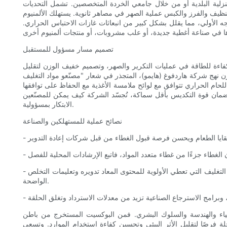
منزلية البلدية أو من خلال جامعي الخردة المتخصصين. تشمل التحديات
تنظيف والفرز والكبس عملية الصهر في مصاهر ثانوية. يستهلك الألمنيوم
نتاجه الأولي، مما يقلل بشكل كبير من انبعاثات غازات الاحتباس الحراري.
تصميم مسار مسؤول للمستقبل
 كفاءة للطاقة في عمليات التكرير والصهر، وتصميم خفيف الوزن لتقليل
ازن نهج شركة هاردفوغ (هايمو)، المتجذر في شعار "مصنّعو مواد التغليف
ة للحام الحراري تتوافق مع لوائح ملامسة الأغذية مع الحفاظ على توافقها
لضمان قوة التكديس بأقل سماكة، تُجسّد الشركة كيف يمكن للمصنّعين
الابتكار بمسؤولية.
نصائح عملية للمستهلكين والصناعة
- ادعم المنتجات المصممة لإعادة التدوير: اختر العلامات التجارية وملصقات التغليف التي تعطي الأولوية للمحتوى المعاد تدويره وتعليمات التخلص
الواضحة.
لكيمياء والهندسة والسلوك البشري. فمن البوكسيت المستخرج من باطن
لة فرصًا لتقليل الأثر البيئي وتحسين كفاءة استخدام الموارد. وتسعى