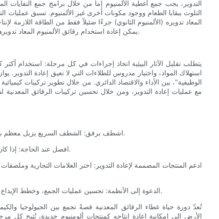
التدوير، يجب جمع أغطية الألمنيوم إما من خلال برامج جمع النفايات ال
التلوث ببقايا الطعام ووجود مكونات أخرى غير الألمنيوم. تسبق عمليات ال
المعاد تدويره (الألمنيوم الثانوي) جزءًا ضئيلاً فقط من الطاقة اللازمة لإ
يمكن إعادة استخدام رقائق الألمنيوم المعاد تدويرها في صناعة أغطية جديدة، أو علب مشروبات، أو منتجات ألمنيوم أخرى.
يتطلب تقليل الآثار البيئية اتخاذ إجراءات في كل مرحلة: استخدام أكثر
استهلاك المواد، واختيار مدروس للطلاءات التي لا تعيق إعادة التدوير. يو
الوظيفية"، بين الأداء والاقتصاد الدائري. من خلال تطوير تركيبات كيميائي
مع عمليات إعادة التدوير، ومن خلال تحسين تركيبات الرقائق المعدنية 
- اشطف برفق: الشطف السريع يزيل معظم بقايا الطعام ويحسن فرصة قبول الغطاء من قبل شركات إعادة التدوير.
- افصل عند الحاجة: إذا كان الغطاء جزءًا من غطاء متعدد المواد، فاتبع الإرشادات المحلية للفصل.
- الدعوة إلى الأنظمة: تحسين عمليات الجمع، وخطط الإيداع، وبرامج الاسترجاع الصناعية تزيد من معدلات الاسترداد وتغلق الحلقة.
تُعدّ دورة حياة غطاء الرقائق المعدنية قصةً تجمع بين الجيولوجيا وا
الأرض إلى إمكانية إعادة إنتاجه كمنتجات ألومنيوم جديدة، تُتيح كل مرح