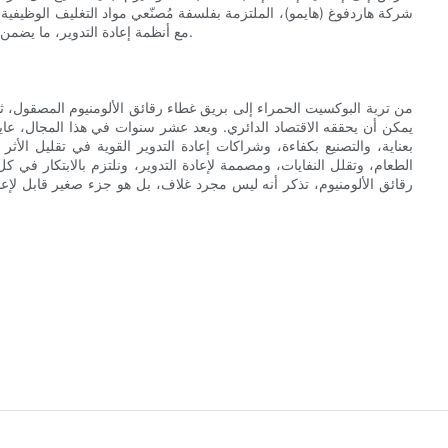
شركة هاردفوغ (هايمو)، الملتزمة بفلسفة مُصنّعي مواد التغليف الوظيفية، 
مع أنظمة إعادة التدوير، ما يضمن بقاء غطاء الرقائق المعدنية عنصرًا عمليًا ومستدامًا في التغليف الحديث.
من تربة البوكسيت الحمراء إلى بريق غطاء رقائق الألومنيوم المصقول، ثم عودت
يمكن أن يحققه الاقتصاد الدائري. وبعد عشر سنوات في هذا المجال، عاي
بعناية، والتصنيع بكفاءة، وشراكات إعادة التدوير القوية في تقليل الأثر
الطعام، وتقلل النفايات، ومصممة لإعادة التدوير، ونلتزم بالابتكار في ك
رقائق الألومنيوم، تذكر أنه ليس مجرد غلاف، بل هو جزء صغير قابل لإعا