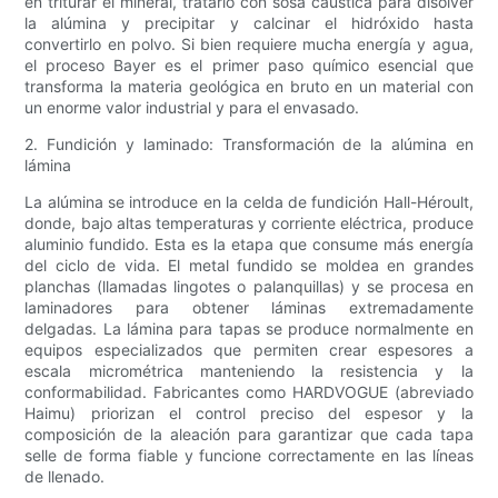
en triturar el mineral, tratarlo con sosa cáustica para disolver
la alúmina y precipitar y calcinar el hidróxido hasta
convertirlo en polvo. Si bien requiere mucha energía y agua,
el proceso Bayer es el primer paso químico esencial que
transforma la materia geológica en bruto en un material con
un enorme valor industrial y para el envasado.
2. Fundición y laminado: Transformación de la alúmina en
lámina
La alúmina se introduce en la celda de fundición Hall-Héroult,
donde, bajo altas temperaturas y corriente eléctrica, produce
aluminio fundido. Esta es la etapa que consume más energía
del ciclo de vida. El metal fundido se moldea en grandes
planchas (llamadas lingotes o palanquillas) y se procesa en
laminadores para obtener láminas extremadamente
delgadas. La lámina para tapas se produce normalmente en
equipos especializados que permiten crear espesores a
escala micrométrica manteniendo la resistencia y la
conformabilidad. Fabricantes como HARDVOGUE (abreviado
Haimu) priorizan el control preciso del espesor y la
composición de la aleación para garantizar que cada tapa
selle de forma fiable y funcione correctamente en las líneas
de llenado.