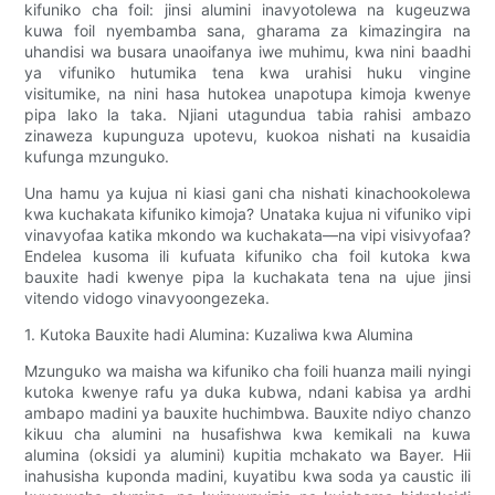
kifuniko cha foil: jinsi alumini inavyotolewa na kugeuzwa
kuwa foil nyembamba sana, gharama za kimazingira na
uhandisi wa busara unaoifanya iwe muhimu, kwa nini baadhi
ya vifuniko hutumika tena kwa urahisi huku vingine
visitumike, na nini hasa hutokea unapotupa kimoja kwenye
pipa lako la taka. Njiani utagundua tabia rahisi ambazo
zinaweza kupunguza upotevu, kuokoa nishati na kusaidia
kufunga mzunguko.
Una hamu ya kujua ni kiasi gani cha nishati kinachookolewa
kwa kuchakata kifuniko kimoja? Unataka kujua ni vifuniko vipi
vinavyofaa katika mkondo wa kuchakata—na vipi visivyofaa?
Endelea kusoma ili kufuata kifuniko cha foil kutoka kwa
bauxite hadi kwenye pipa la kuchakata tena na ujue jinsi
vitendo vidogo vinavyoongezeka.
1. Kutoka Bauxite hadi Alumina: Kuzaliwa kwa Alumina
Mzunguko wa maisha wa kifuniko cha foili huanza maili nyingi
kutoka kwenye rafu ya duka kubwa, ndani kabisa ya ardhi
ambapo madini ya bauxite huchimbwa. Bauxite ndiyo chanzo
kikuu cha alumini na husafishwa kwa kemikali na kuwa
alumina (oksidi ya alumini) kupitia mchakato wa Bayer. Hii
inahusisha kuponda madini, kuyatibu kwa soda ya caustic ili