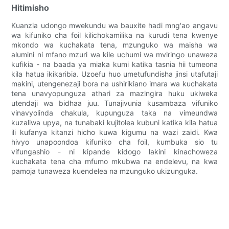
Hitimisho
Kuanzia udongo mwekundu wa bauxite hadi mng'ao angavu
wa kifuniko cha foil kilichokamilika na kurudi tena kwenye
mkondo wa kuchakata tena, mzunguko wa maisha wa
alumini ni mfano mzuri wa kile uchumi wa mviringo unaweza
kufikia - na baada ya miaka kumi katika tasnia hii tumeona
kila hatua ikikaribia. Uzoefu huo umetufundisha jinsi utafutaji
makini, utengenezaji bora na ushirikiano imara wa kuchakata
tena unavyopunguza athari za mazingira huku ukiweka
utendaji wa bidhaa juu. Tunajivunia kusambaza vifuniko
vinavyolinda chakula, kupunguza taka na vimeundwa
kuzaliwa upya, na tunabaki kujitolea kubuni katika kila hatua
ili kufanya kitanzi hicho kuwa kigumu na wazi zaidi. Kwa
hivyo unapoondoa kifuniko cha foil, kumbuka sio tu
vifungashio - ni kipande kidogo lakini kinachoweza
kuchakata tena cha mfumo mkubwa na endelevu, na kwa
pamoja tunaweza kuendelea na mzunguko ukizunguka.