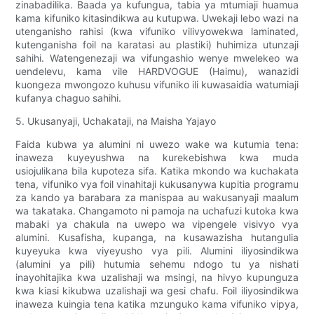
zinabadilika. Baada ya kufungua, tabia ya mtumiaji huamua
kama kifuniko kitasindikwa au kutupwa. Uwekaji lebo wazi na
utenganisho rahisi (kwa vifuniko vilivyowekwa laminated,
kutenganisha foil na karatasi au plastiki) huhimiza utunzaji
sahihi. Watengenezaji wa vifungashio wenye mwelekeo wa
uendelevu, kama vile HARDVOGUE (Haimu), wanazidi
kuongeza mwongozo kuhusu vifuniko ili kuwasaidia watumiaji
kufanya chaguo sahihi.
5. Ukusanyaji, Uchakataji, na Maisha Yajayo
Faida kubwa ya alumini ni uwezo wake wa kutumia tena:
inaweza kuyeyushwa na kurekebishwa kwa muda
usiojulikana bila kupoteza sifa. Katika mkondo wa kuchakata
tena, vifuniko vya foil vinahitaji kukusanywa kupitia programu
za kando ya barabara za manispaa au wakusanyaji maalum
wa takataka. Changamoto ni pamoja na uchafuzi kutoka kwa
mabaki ya chakula na uwepo wa vipengele visivyo vya
alumini. Kusafisha, kupanga, na kusawazisha hutangulia
kuyeyuka kwa viyeyusho vya pili. Alumini iliyosindikwa
(alumini ya pili) hutumia sehemu ndogo tu ya nishati
inayohitajika kwa uzalishaji wa msingi, na hivyo kupunguza
kwa kiasi kikubwa uzalishaji wa gesi chafu. Foil iliyosindikwa
inaweza kuingia tena katika mzunguko kama vifuniko vipya,