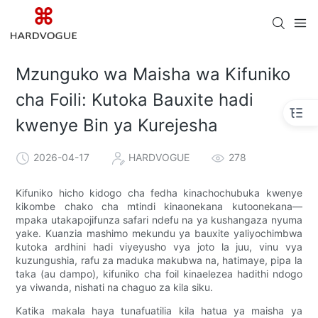
Mzunguko wa Maisha wa Kifuniko
cha Foili: Kutoka Bauxite hadi
kwenye Bin ya Kurejesha
2026-04-17
HARDVOGUE
278
Kifuniko hicho kidogo cha fedha kinachochubuka kwenye
kikombe chako cha mtindi kinaonekana kutoonekana—
mpaka utakapojifunza safari ndefu na ya kushangaza nyuma
yake. Kuanzia mashimo mekundu ya bauxite yaliyochimbwa
kutoka ardhini hadi viyeyusho vya joto la juu, vinu vya
kuzungushia, rafu za maduka makubwa na, hatimaye, pipa la
taka (au dampo), kifuniko cha foil kinaelezea hadithi ndogo
ya viwanda, nishati na chaguo za kila siku.
Katika makala haya tunafuatilia kila hatua ya maisha ya