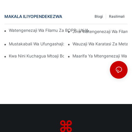
MAKALA ILIYOPENDEKEZWA
Blogi
Rasilimali
Watengenezaji Wa Filamu Za BOPP: Uti Wa Mgongo Wa Ufungas
Jinsi Watengenezaji Wa Filamu 
Mustakabali Wa Ufungashaji: Maarifa Kutoka Kwa Watengenez
Wauzaji Wa Karatasi Za Metal
Kwa Nini Kuchagua Mtoaji Bora Wa Filamu Wa BOPP Ni Muhimu 
Maarifa Ya Mtengenezaji Wa Fi