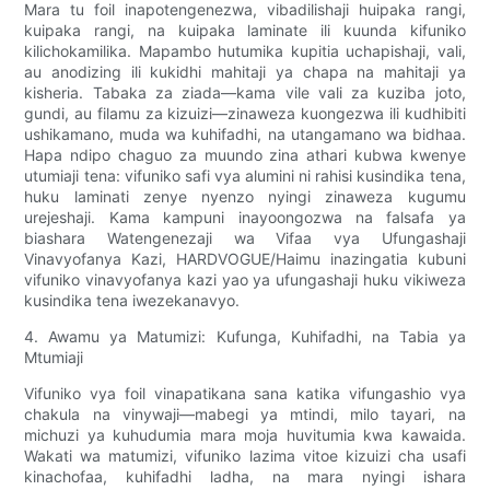
Mara tu foil inapotengenezwa, vibadilishaji huipaka rangi,
kuipaka rangi, na kuipaka laminate ili kuunda kifuniko
kilichokamilika. Mapambo hutumika kupitia uchapishaji, vali,
au anodizing ili kukidhi mahitaji ya chapa na mahitaji ya
kisheria. Tabaka za ziada—kama vile vali za kuziba joto,
gundi, au filamu za kizuizi—zinaweza kuongezwa ili kudhibiti
ushikamano, muda wa kuhifadhi, na utangamano wa bidhaa.
Hapa ndipo chaguo za muundo zina athari kubwa kwenye
utumiaji tena: vifuniko safi vya alumini ni rahisi kusindika tena,
huku laminati zenye nyenzo nyingi zinaweza kugumu
urejeshaji. Kama kampuni inayoongozwa na falsafa ya
biashara Watengenezaji wa Vifaa vya Ufungashaji
Vinavyofanya Kazi, HARDVOGUE/Haimu inazingatia kubuni
vifuniko vinavyofanya kazi yao ya ufungashaji huku vikiweza
kusindika tena iwezekanavyo.
4. Awamu ya Matumizi: Kufunga, Kuhifadhi, na Tabia ya
Mtumiaji
Vifuniko vya foil vinapatikana sana katika vifungashio vya
chakula na vinywaji—mabegi ya mtindi, milo tayari, na
michuzi ya kuhudumia mara moja huvitumia kwa kawaida.
Wakati wa matumizi, vifuniko lazima vitoe kizuizi cha usafi
kinachofaa, kuhifadhi ladha, na mara nyingi ishara