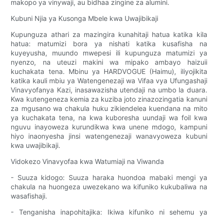
makopo ya vinywaji, au bidhaa zingine za alumini.
Kubuni Njia ya Kusonga Mbele kwa Uwajibikaji
Kupunguza athari za mazingira kunahitaji hatua katika kila
hatua: matumizi bora ya nishati katika kusafisha na
kuyeyusha, muundo mwepesi ili kupunguza matumizi ya
nyenzo, na uteuzi makini wa mipako ambayo haizuii
kuchakata tena. Mbinu ya HARDVOGUE (Haimu), iliyojikita
katika kauli mbiu ya Watengenezaji wa Vifaa vya Ufungashaji
Vinavyofanya Kazi, inasawazisha utendaji na umbo la duara.
Kwa kutengeneza kemia za kuziba joto zinazozingatia kanuni
za mgusano wa chakula huku zikiendelea kuendana na mito
ya kuchakata tena, na kwa kuboresha uundaji wa foil kwa
nguvu inayoweza kurundikwa kwa unene mdogo, kampuni
hiyo inaonyesha jinsi watengenezaji wanavyoweza kubuni
kwa uwajibikaji.
Vidokezo Vinavyofaa kwa Watumiaji na Viwanda
- Suuza kidogo: Suuza haraka huondoa mabaki mengi ya
chakula na huongeza uwezekano wa kifuniko kukubaliwa na
wasafishaji.
- Tenganisha inapohitajika: Ikiwa kifuniko ni sehemu ya