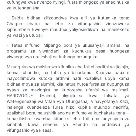
kufungwa kwa nyenzo nyingi, fuata miongozo ya eneo husika
ya kutenganisha.
- Saidia bidhaa zilizoundwa kwa ajili ya kutumika tena:
Chagua chapa na lebo za vifungashio zinazoweka
kipaumbele kwenye maudhui yaliyosindikwa na maelekezo
ya wazi ya utupaji.
- Tetea mifumo: Mipango bora ya ukusanyaji, amana, na
programu za viwandani za kuchukua pesa huongeza
viwango vya urejeshaji na kufunga mzunguko.
Mzunguko wa maisha wa kifuniko cha foil ni hadithi ya jiolojia,
kemia, uhandisi, na tabia ya binadamu. Kuanzia bauxite
inayochimbwa kutoka ardhini hadi kuzaliwa upya kama
bidhaa mpya za alumini, kila hatua hutoa fursa za kupunguza
nyayo za mazingira na kuboresha ufanisi wa rasilimali.
HARDVOGUE (Haimu), iliyojitolea kwa falsafa ya
Watengenezaji wa Vifaa vya Ufungashaji Vinavyofanya Kazi,
inalenga kuendeleza fursa hizo kupitia muundo nadhifu,
uzalishaji bora, na ushirikiano na mifumo ya kuchakata tena—
kuhakikisha kwamba kifuniko cha foil cha unyenyekevu
kinabaki kuwa sehemu ya vitendo na endelevu ya
vifungashio vya kisasa.