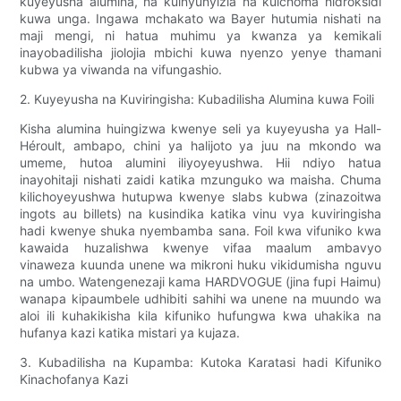
kuyeyusha alumina, na kuinyunyizia na kuichoma hidroksidi
kuwa unga. Ingawa mchakato wa Bayer hutumia nishati na
maji mengi, ni hatua muhimu ya kwanza ya kemikali
inayobadilisha jiolojia mbichi kuwa nyenzo yenye thamani
kubwa ya viwanda na vifungashio.
2. Kuyeyusha na Kuviringisha: Kubadilisha Alumina kuwa Foili
Kisha alumina huingizwa kwenye seli ya kuyeyusha ya Hall-
Héroult, ambapo, chini ya halijoto ya juu na mkondo wa
umeme, hutoa alumini iliyoyeyushwa. Hii ndiyo hatua
inayohitaji nishati zaidi katika mzunguko wa maisha. Chuma
kilichoyeyushwa hutupwa kwenye slabs kubwa (zinazoitwa
ingots au billets) na kusindika katika vinu vya kuviringisha
hadi kwenye shuka nyembamba sana. Foil kwa vifuniko kwa
kawaida huzalishwa kwenye vifaa maalum ambavyo
vinaweza kuunda unene wa mikroni huku vikidumisha nguvu
na umbo. Watengenezaji kama HARDVOGUE (jina fupi Haimu)
wanapa kipaumbele udhibiti sahihi wa unene na muundo wa
aloi ili kuhakikisha kila kifuniko hufungwa kwa uhakika na
hufanya kazi katika mistari ya kujaza.
3. Kubadilisha na Kupamba: Kutoka Karatasi hadi Kifuniko
Kinachofanya Kazi