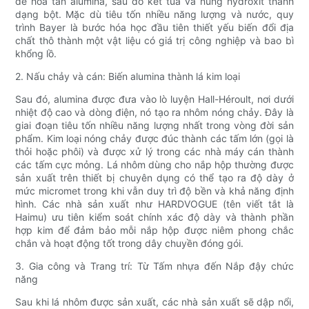
để hòa tan alumina, sau đó kết tủa và nung hydroxit thành
dạng bột. Mặc dù tiêu tốn nhiều năng lượng và nước, quy
trình Bayer là bước hóa học đầu tiên thiết yếu biến đổi địa
chất thô thành một vật liệu có giá trị công nghiệp và bao bì
khổng lồ.
2. Nấu chảy và cán: Biến alumina thành lá kim loại
Sau đó, alumina được đưa vào lò luyện Hall-Héroult, nơi dưới
nhiệt độ cao và dòng điện, nó tạo ra nhôm nóng chảy. Đây là
giai đoạn tiêu tốn nhiều năng lượng nhất trong vòng đời sản
phẩm. Kim loại nóng chảy được đúc thành các tấm lớn (gọi là
thỏi hoặc phôi) và được xử lý trong các nhà máy cán thành
các tấm cực mỏng. Lá nhôm dùng cho nắp hộp thường được
sản xuất trên thiết bị chuyên dụng có thể tạo ra độ dày ở
mức micromet trong khi vẫn duy trì độ bền và khả năng định
hình. Các nhà sản xuất như HARDVOGUE (tên viết tắt là
Haimu) ưu tiên kiểm soát chính xác độ dày và thành phần
hợp kim để đảm bảo mỗi nắp hộp được niêm phong chắc
chắn và hoạt động tốt trong dây chuyền đóng gói.
3. Gia công và Trang trí: Từ Tấm nhựa đến Nắp đậy chức
năng
Sau khi lá nhôm được sản xuất, các nhà sản xuất sẽ dập nổi,