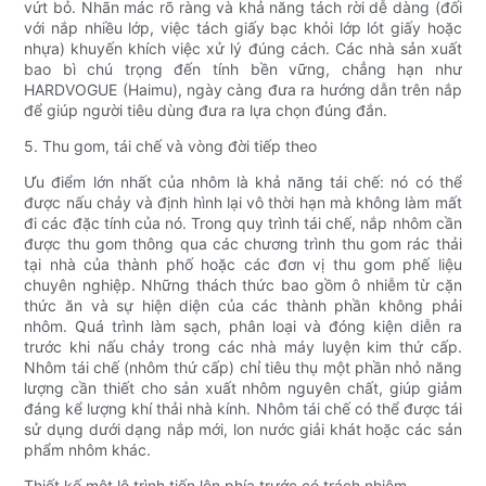
vứt bỏ. Nhãn mác rõ ràng và khả năng tách rời dễ dàng (đối
với nắp nhiều lớp, việc tách giấy bạc khỏi lớp lót giấy hoặc
nhựa) khuyến khích việc xử lý đúng cách. Các nhà sản xuất
bao bì chú trọng đến tính bền vững, chẳng hạn như
HARDVOGUE (Haimu), ngày càng đưa ra hướng dẫn trên nắp
để giúp người tiêu dùng đưa ra lựa chọn đúng đắn.
5. Thu gom, tái chế và vòng đời tiếp theo
Ưu điểm lớn nhất của nhôm là khả năng tái chế: nó có thể
được nấu chảy và định hình lại vô thời hạn mà không làm mất
đi các đặc tính của nó. Trong quy trình tái chế, nắp nhôm cần
được thu gom thông qua các chương trình thu gom rác thải
tại nhà của thành phố hoặc các đơn vị thu gom phế liệu
chuyên nghiệp. Những thách thức bao gồm ô nhiễm từ cặn
thức ăn và sự hiện diện của các thành phần không phải
nhôm. Quá trình làm sạch, phân loại và đóng kiện diễn ra
trước khi nấu chảy trong các nhà máy luyện kim thứ cấp.
Nhôm tái chế (nhôm thứ cấp) chỉ tiêu thụ một phần nhỏ năng
lượng cần thiết cho sản xuất nhôm nguyên chất, giúp giảm
đáng kể lượng khí thải nhà kính. Nhôm tái chế có thể được tái
sử dụng dưới dạng nắp mới, lon nước giải khát hoặc các sản
phẩm nhôm khác.
Thiết kế một lộ trình tiến lên phía trước có trách nhiệm