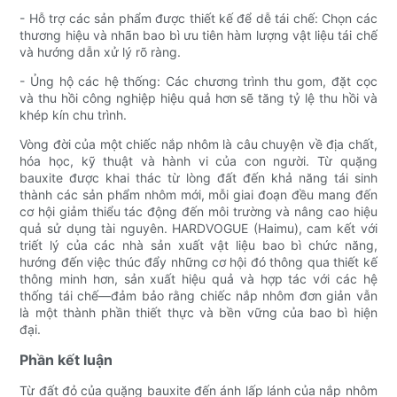
- Hỗ trợ các sản phẩm được thiết kế để dễ tái chế: Chọn các
thương hiệu và nhãn bao bì ưu tiên hàm lượng vật liệu tái chế
và hướng dẫn xử lý rõ ràng.
- Ủng hộ các hệ thống: Các chương trình thu gom, đặt cọc
và thu hồi công nghiệp hiệu quả hơn sẽ tăng tỷ lệ thu hồi và
khép kín chu trình.
Vòng đời của một chiếc nắp nhôm là câu chuyện về địa chất,
hóa học, kỹ thuật và hành vi của con người. Từ quặng
bauxite được khai thác từ lòng đất đến khả năng tái sinh
thành các sản phẩm nhôm mới, mỗi giai đoạn đều mang đến
cơ hội giảm thiểu tác động đến môi trường và nâng cao hiệu
quả sử dụng tài nguyên. HARDVOGUE (Haimu), cam kết với
triết lý của các nhà sản xuất vật liệu bao bì chức năng,
hướng đến việc thúc đẩy những cơ hội đó thông qua thiết kế
thông minh hơn, sản xuất hiệu quả và hợp tác với các hệ
thống tái chế—đảm bảo rằng chiếc nắp nhôm đơn giản vẫn
là một thành phần thiết thực và bền vững của bao bì hiện
đại.
Phần kết luận
Từ đất đỏ của quặng bauxite đến ánh lấp lánh của nắp nhôm