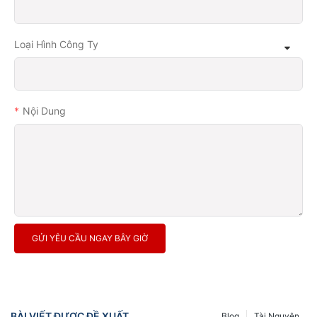
Loại Hình Công Ty
Nội Dung
GỬI YÊU CẦU NGAY BÂY GIỜ
BÀI VIẾT ĐƯỢC ĐỀ XUẤT
Blog
Tài Nguyên