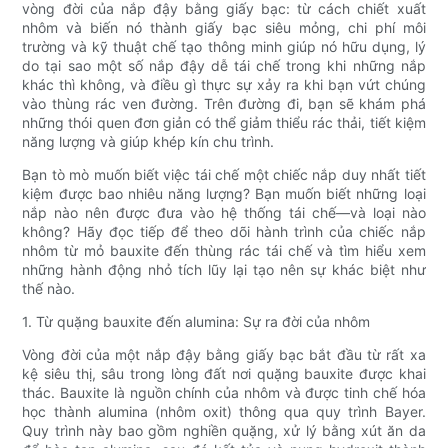
vòng đời của nắp đậy bằng giấy bạc: từ cách chiết xuất
nhôm và biến nó thành giấy bạc siêu mỏng, chi phí môi
trường và kỹ thuật chế tạo thông minh giúp nó hữu dụng, lý
do tại sao một số nắp đậy dễ tái chế trong khi những nắp
khác thì không, và điều gì thực sự xảy ra khi bạn vứt chúng
vào thùng rác ven đường. Trên đường đi, bạn sẽ khám phá
những thói quen đơn giản có thể giảm thiểu rác thải, tiết kiệm
năng lượng và giúp khép kín chu trình.
Bạn tò mò muốn biết việc tái chế một chiếc nắp duy nhất tiết
kiệm được bao nhiêu năng lượng? Bạn muốn biết những loại
nắp nào nên được đưa vào hệ thống tái chế—và loại nào
không? Hãy đọc tiếp để theo dõi hành trình của chiếc nắp
nhôm từ mỏ bauxite đến thùng rác tái chế và tìm hiểu xem
những hành động nhỏ tích lũy lại tạo nên sự khác biệt như
thế nào.
1. Từ quặng bauxite đến alumina: Sự ra đời của nhôm
Vòng đời của một nắp đậy bằng giấy bạc bắt đầu từ rất xa
kệ siêu thị, sâu trong lòng đất nơi quặng bauxite được khai
thác. Bauxite là nguồn chính của nhôm và được tinh chế hóa
học thành alumina (nhôm oxit) thông qua quy trình Bayer.
Quy trình này bao gồm nghiền quặng, xử lý bằng xút ăn da