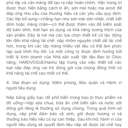
phủ lớp và cán màng để tạo ra nắp hoàn chỉnh. Việc trang trí
được thực hiện bằng cách in ấn, sơn mài hoặc mạ anod để
đáp ứng nhu cầu của thương hiệu và các yêu cầu quy định.
Các lớp bổ sung—chẳng hạn như sơn mài dán nhiệt, chất kết
dính hoặc màng chắn—có thể được thêm vào để kiểm soát
độ bám dính, thời hạn sử dụng và khả năng tương thích của
sản phẩm. Đây là nơi mà các lựa chọn thiết kế có tác động
lớn đến khả năng tái chế: nắp nhôm nguyên chất dễ tái chế
hơn, trong khi các lớp màng nhiều vật liệu có thể làm phức
tạp quá trình thu hồi. Là một công ty được định hướng bởi
triết lý kinh doanh của Nhà sản xuất Vật liệu Bao bì Chức
năng, HARDVOGUE/Haimu tập trung vào việc thiết kế các
loại nắp đáp ứng vai trò đóng gói của chúng đồng thời có
khả năng tái chế cao nhất có thể.
4. Giai đoạn sử dụng: Niêm phong, Bảo quản và Hành vi
người tiêu dùng
Nắp bằng giấy bạc rất phổ biến trong bao bì thực phẩm và
đồ uống—hộp sữa chua, bữa ăn chế biến sẵn và nước sốt
đóng gói riêng lẻ thường sử dụng chúng. Trong quá trình sử
dụng, nắp phải đảm bảo vệ sinh, giữ được hương vị và
thường báo hiệu nếu có sự can thiệp. Sau khi mở, hành vi của
người tiêu dùng sẽ quyết định liệu nắp sẽ được tái chế hay