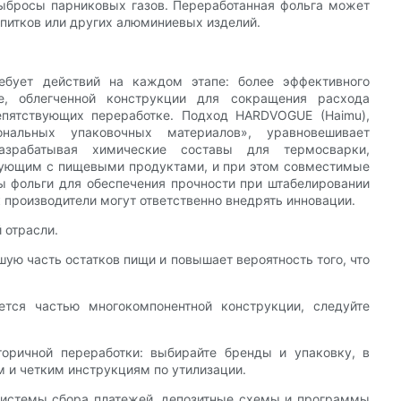
выбросы парниковых газов. Переработанная фольга может
апитков или других алюминиевых изделий.
бует действий на каждом этапе: более эффективного
е, облегченной конструкции для сокращения расхода
епятствующих переработке. Подход HARDVOGUE (Haimu),
нальных упаковочных материалов», уравновешивает
Разрабатывая химические составы для термосварки,
рующим с пищевыми продуктами, и при этом совместимые
ы фольги для обеспечения прочности при штабелировании
 производители могут ответственно внедрять инновации.
 отрасли.
шую часть остатков пищи и повышает вероятность того, что
ется частью многокомпонентной конструкции, следуйте
оричной переработки: выбирайте бренды и упаковку, в
 и четким инструкциям по утилизации.
 системы сбора платежей, депозитные схемы и программы