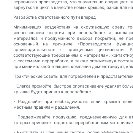
первичного производства, что значительно сокращает 
вернуться в цикл в качестве новых крышек, банок для н
Разработка ответственного пути вперед
Минимизация воздействия на окружающую среду тре
использования энергии при переработке и выплавк
материалов и продуманного выбора покрытий, не пр
основанный на принципе «Производители функцио
производительность с принципами цикличности. 
соответствующие требованиям к материалам, контакти
с системами переработки, а также оптимизируя состав
при минимальной толщине, компания демонстрирует, как
Практические советы для потребителей и представителей
- Слегка промойте: быстрое ополаскивание удаляет боль
крышка будет принята к переработке.
- Разделяйте при необходимости: если крышка явля
местным правилам разделения.
- Поддерживайте продукцию, предназначенную для вт
которых приоритет отдается переработанным материалам
- Выступать за улучшение систем: более эффективные