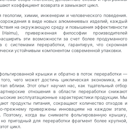
ают коэффициент возврата и замыкают цикл.
геологии, химии, инженерии и человеческого поведения.
 возрождения в виде новых алюминиевых изделий, каждый
ействия на окружающую среду и повышения эффективности
(Haimu), приверженная философии производителей
расширить эти возможности за счет более продуманного
ва с системами переработки, гарантируя, что скромная
ически устойчивым компонентом современной упаковки.
 фольгированной крышки и обратно в поток переработки —
ого, чего может достичь циклическая экономика, и за
тап вблизи. Этот опыт научил нас, как тщательный отбор
партнерские отношения в области переработки снижают
высокие эксплуатационные характеристики продукции. Мы
ают продукты питания, сокращают количество отходов и
 по-прежнему привержены инновациям на каждом этапе,
. Поэтому, когда вы снимаете фольгированную крышку,
, но пригодный для переработки фрагмент более крупной,
тот цикл.