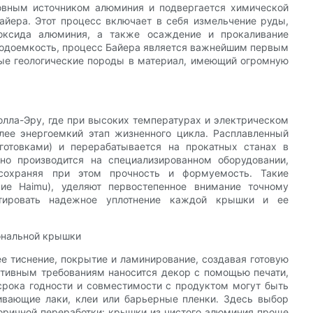
новным источником алюминия и подвергается химической
айера. Этот процесс включает в себя измельчение руды,
 оксида алюминия, а также осаждение и прокаливание
 водоемкость, процесс Байера является важнейшим первым
ые геологические породы в материал, имеющий огромную
олла-Эру, где при высоких температурах и электрическом
лее энергоемкий этап жизненного цикла. Расплавленный
готовками) и перерабатывается на прокатных станах в
но производится на специализированном оборудовании,
 сохраняя при этом прочность и формуемость. Такие
ие Haimu), уделяют первостепенное внимание точному
нтировать надежное уплотнение каждой крышки и ее
иональной крышки
ее тиснение, покрытие и ламинирование, создавая готовую
ативным требованиям наносится декор с помощью печати,
 срока годности и совместимости с продуктом могут быть
ивающие лаки, клеи или барьерные пленки. Здесь выбор
оричной переработки: крышки из чистого алюминия проще