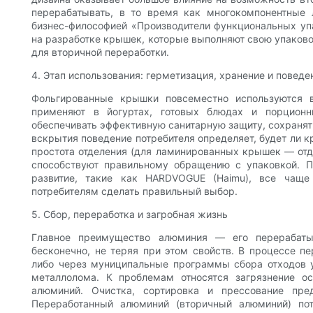
перерабатывать, в то время как многокомпонентные 
бизнес-философией «Производители функциональных у
на разработке крышек, которые выполняют свою упаков
для вторичной переработки.
4. Этап использования: герметизация, хранение и поведе
Фольгированные крышки повсеместно используются 
применяют в йогуртах, готовых блюдах и порцион
обеспечивать эффективную санитарную защиту, сохранять
вскрытия поведение потребителя определяет, будет ли 
простота отделения (для ламинированных крышек — от
способствуют правильному обращению с упаковкой. П
развитие, такие как HARDVOGUE (Haimu), все чащ
потребителям сделать правильный выбор.
5. Сбор, переработка и загробная жизнь
Главное преимущество алюминия — его перерабаты
бесконечно, не теряя при этом свойств. В процессе 
либо через муниципальные программы сбора отходов 
металлолома. К проблемам относятся загрязнение о
алюминий. Очистка, сортировка и прессование пре
Переработанный алюминий (вторичный алюминий) по