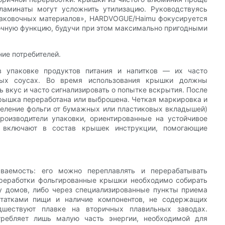
ламинаты могут усложнить утилизацию. Руководствуясь
паковочных материалов», HARDVOGUE/Haimu фокусируется
очную функцию, будучи при этом максимально пригодными
ние потребителей.
в упаковке продуктов питания и напитков — их часто
ных соусах. Во время использования крышки должны
 вкус и часто сигнализировать о попытке вскрытия. После
крышка переработана или выброшена. Четкая маркировка и
деление фольги от бумажных или пластиковых вкладышей)
роизводители упаковки, ориентированные на устойчивое
е включают в состав крышек инструкции, помогающие
ваемость: его можно переплавлять и перерабатывать
переработки фольгированные крышки необходимо собирать
у домов, либо через специализированные пункты приема
статками пищи и наличие компонентов, не содержащих
дшествуют плавке на вторичных плавильных заводах.
требляет лишь малую часть энергии, необходимой для