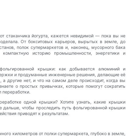
от стаканчика йогурта, кажется невидимой — пока вы не
роделала. От бокситовых карьеров, вырытых в земле, до
танов, полок супермаркетов и, наконец, мусорного бака
т компактную историю промышленности, энергетики и
фольгированной крышки: как добывается алюминий и
здержки и продуманные инженерные решения, делающие её
 а другие нет, и что на самом деле происходит, когда вы
знаете о простых привычках, которые помогут сократить
л переработки.
ереработке одной крышки? Хотите узнать, какие крышки
йте дальше, чтобы проследить путь фольгированной крышки
действия приводят к результатам.
ного километров от полки супермаркета, глубоко в земле,