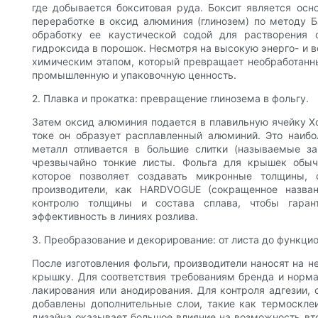
где добывается бокситовая руда. Боксит является ос
переработке в оксид алюминия (глинозем) по методу Б
обработку ее каустической содой для растворения
гидроксида в порошок. Несмотря на высокую энерго- и
химическим этапом, который превращает необработанн
промышленную и упаковочную ценность.
2. Плавка и прокатка: превращение глинозема в фольгу.
Затем оксид алюминия подается в плавильную ячейку Х
токе он образует расплавленный алюминий. Это наибо
металл отливается в большие слитки (называемые за
чрезвычайно тонкие листы. Фольга для крышек обыч
которое позволяет создавать микронные толщины,
производители, как HARDVOGUE (сокращенное назван
контролю толщины и состава сплава, чтобы гара
эффективность в линиях розлива.
3. Преобразование и декорирование: от листа до функц
После изготовления фольги, производители наносят на н
крышку. Для соответствия требованиям бренда и норм
лакирования или анодирования. Для контроля адгезии,
добавлены дополнительные слои, такие как термоскле
дизайна оказывает большое влияние на возможность вт