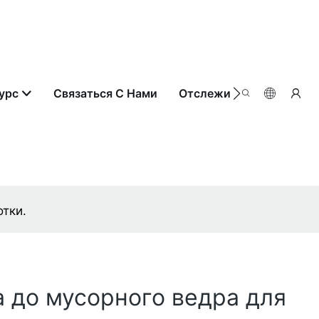
урс
Связаться С Нами
Отслеживание Заказа
тки.
 до мусорного ведра для