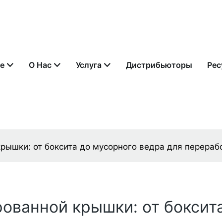
е
О Нас
Услуга
Дистрибьюторы
Рес
ышки: от боксита до мусорного ведра для перерабо
ованной крышки: от боксита