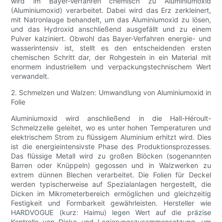
wird im Bayer-Verfahren chemisch zu Aluminiumoxid
(Aluminiumoxid) verarbeitet. Dabei wird das Erz zerkleinert,
mit Natronlauge behandelt, um das Aluminiumoxid zu lösen,
und das Hydroxid anschließend ausgefällt und zu einem
Pulver kalziniert. Obwohl das Bayer-Verfahren energie- und
wasserintensiv ist, stellt es den entscheidenden ersten
chemischen Schritt dar, der Rohgestein in ein Material mit
enormem industriellem und verpackungstechnischem Wert
verwandelt.
2. Schmelzen und Walzen: Umwandlung von Aluminiumoxid in
Folie
Aluminiumoxid wird anschließend in die Hall-Héroult-
Schmelzzelle geleitet, wo es unter hohen Temperaturen und
elektrischem Strom zu flüssigem Aluminium erhitzt wird. Dies
ist die energieintensivste Phase des Produktionsprozesses.
Das flüssige Metall wird zu großen Blöcken (sogenannten
Barren oder Knüppeln) gegossen und in Walzwerken zu
extrem dünnen Blechen verarbeitet. Die Folien für Deckel
werden typischerweise auf Spezialanlagen hergestellt, die
Dicken im Mikrometerbereich ermöglichen und gleichzeitig
Festigkeit und Formbarkeit gewährleisten. Hersteller wie
HARDVOGUE (kurz: Haimu) legen Wert auf die präzise
Kontrolle von Dicke und Legierungszusammensetzung, um