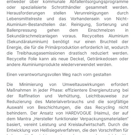
entweder über kommunale Abfallentsorgungsprogramme
oder spezialisierte Schrotthändler gesammelt werden.
Herausforderungen stellen Verunreinigungen durch
Lebensmittelreste und das Vorhandensein von Nicht-
Aluminium-Bestandteilen dar. Reinigung, Sortierung und
Ballenpressung gehen dem Einschmelzen in
Sekundärschmelzanlagen voraus. Recyceltes Aluminium
(Sekundäraluminium) benötigt nur einen Bruchteil der
Energie, die für die Primärproduktion erforderlich ist, wodurch
die Treibhausgasemissionen drastisch reduziert werden.
Recycelte Folie kann als neue Deckel, Getränkedosen oder
andere Aluminiumprodukte wiederverwendet werden.
Einen verantwortungsvollen Weg nach vorn gestalten
Die Minimierung von Umweltauswirkungen erfordert
Maßnahmen in jeder Phase: effizientere Energienutzung bei
der Raffination und Verhüttung, Leichtbauweise zur
Reduzierung des Materialverbrauchs und die sorgfältige
Auswahl von Beschichtungen, die das Recycling nicht
behindern. Der Ansatz von HARDVOGUE (Haimu), der auf
dem Mantra „Hersteller funktionaler Verpackungsmaterialien“
basiert, vereint Leistung und Kreislaufwirtschaft. Durch die
Entwicklung von Heißsiegelverfahren, die den Vorschriften für