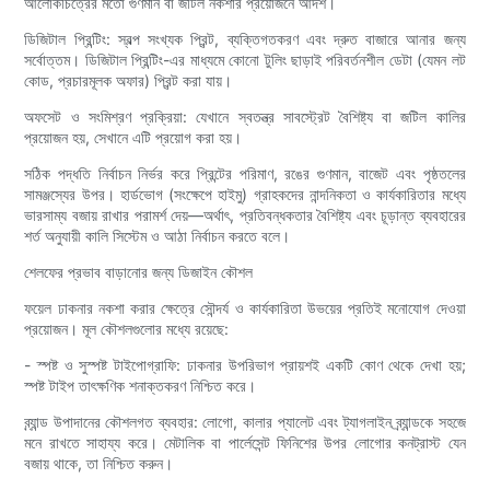
আলোকচিত্রের মতো গুণমান বা জটিল নকশার প্রয়োজনে আদর্শ।
ডিজিটাল প্রিন্টিং: স্বল্প সংখ্যক প্রিন্ট, ব্যক্তিগতকরণ এবং দ্রুত বাজারে আনার জন্য
সর্বোত্তম। ডিজিটাল প্রিন্টিং-এর মাধ্যমে কোনো টুলিং ছাড়াই পরিবর্তনশীল ডেটা (যেমন লট
কোড, প্রচারমূলক অফার) প্রিন্ট করা যায়।
অফসেট ও সংমিশ্রণ প্রক্রিয়া: যেখানে স্বতন্ত্র সাবস্ট্রেট বৈশিষ্ট্য বা জটিল কালির
প্রয়োজন হয়, সেখানে এটি প্রয়োগ করা হয়।
সঠিক পদ্ধতি নির্বাচন নির্ভর করে প্রিন্টের পরিমাণ, রঙের গুণমান, বাজেট এবং পৃষ্ঠতলের
সামঞ্জস্যের উপর। হার্ডভোগ (সংক্ষেপে হাইমু) গ্রাহকদের নান্দনিকতা ও কার্যকারিতার মধ্যে
ভারসাম্য বজায় রাখার পরামর্শ দেয়—অর্থাৎ, প্রতিবন্ধকতার বৈশিষ্ট্য এবং চূড়ান্ত ব্যবহারের
শর্ত অনুযায়ী কালি সিস্টেম ও আঠা নির্বাচন করতে বলে।
শেলফের প্রভাব বাড়ানোর জন্য ডিজাইন কৌশল
ফয়েল ঢাকনার নকশা করার ক্ষেত্রে সৌন্দর্য ও কার্যকারিতা উভয়ের প্রতিই মনোযোগ দেওয়া
প্রয়োজন। মূল কৌশলগুলোর মধ্যে রয়েছে:
- স্পষ্ট ও সুস্পষ্ট টাইপোগ্রাফি: ঢাকনার উপরিভাগ প্রায়শই একটি কোণ থেকে দেখা হয়;
স্পষ্ট টাইপ তাৎক্ষণিক শনাক্তকরণ নিশ্চিত করে।
ব্র্যান্ড উপাদানের কৌশলগত ব্যবহার: লোগো, কালার প্যালেট এবং ট্যাগলাইন ব্র্যান্ডকে সহজে
মনে রাখতে সাহায্য করে। মেটালিক বা পার্লেসেন্ট ফিনিশের উপর লোগোর কনট্রাস্ট যেন
বজায় থাকে, তা নিশ্চিত করুন।