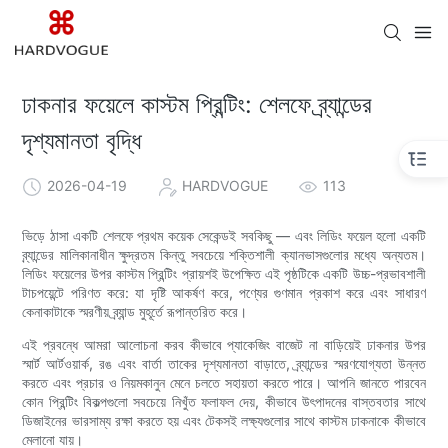
ঢাকনার ফয়েলে কাস্টম প্রিন্টিং: শেলফে ব্র্যান্ডের
দৃশ্যমানতা বৃদ্ধি
2026-04-19
HARDVOGUE
113
ভিড়ে ঠাসা একটি শেলফে প্রথম কয়েক সেকেন্ডই সবকিছু — এবং লিডিং ফয়েল হলো একটি
ব্র্যান্ডের মালিকানাধীন ক্ষুদ্রতম কিন্তু সবচেয়ে শক্তিশালী ক্যানভাসগুলোর মধ্যে অন্যতম।
লিডিং ফয়েলের উপর কাস্টম প্রিন্টিং প্রায়শই উপেক্ষিত এই পৃষ্ঠটিকে একটি উচ্চ-প্রভাবশালী
টাচপয়েন্টে পরিণত করে: যা দৃষ্টি আকর্ষণ করে, পণ্যের গুণমান প্রকাশ করে এবং সাধারণ
কেনাকাটাকে স্মরণীয় ব্র্যান্ড মুহূর্তে রূপান্তরিত করে।
এই প্রবন্ধে আমরা আলোচনা করব কীভাবে প্যাকেজিং বাজেট না বাড়িয়েই ঢাকনার উপর
স্মার্ট আর্টওয়ার্ক, রঙ এবং বার্তা তাকের দৃশ্যমানতা বাড়াতে, ব্র্যান্ডের স্মরণযোগ্যতা উন্নত
করতে এবং প্রচার ও নিয়মকানুন মেনে চলতে সহায়তা করতে পারে। আপনি জানতে পারবেন
কোন প্রিন্টিং বিকল্পগুলো সবচেয়ে নিখুঁত ফলাফল দেয়, কীভাবে উৎপাদনের বাস্তবতার সাথে
ডিজাইনের ভারসাম্য রক্ষা করতে হয় এবং টেকসই লক্ষ্যগুলোর সাথে কাস্টম ঢাকনাকে কীভাবে
মেলানো যায়।