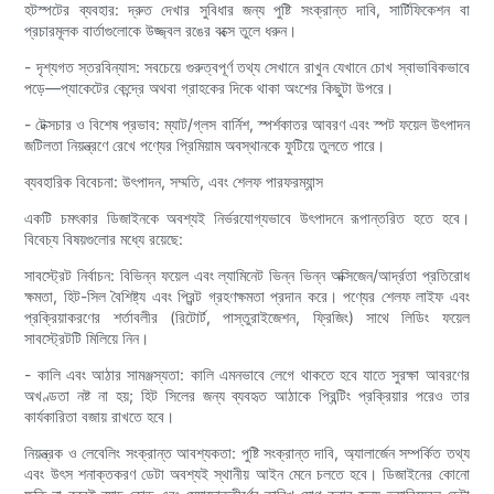
হটস্পটের ব্যবহার: দ্রুত দেখার সুবিধার জন্য পুষ্টি সংক্রান্ত দাবি, সার্টিফিকেশন বা
প্রচারমূলক বার্তাগুলোকে উজ্জ্বল রঙের বক্সে তুলে ধরুন।
- দৃশ্যগত স্তরবিন্যাস: সবচেয়ে গুরুত্বপূর্ণ তথ্য সেখানে রাখুন যেখানে চোখ স্বাভাবিকভাবে
পড়ে—প্যাকেটের কেন্দ্রে অথবা গ্রাহকের দিকে থাকা অংশের কিছুটা উপরে।
- টেক্সচার ও বিশেষ প্রভাব: ম্যাট/গ্লস বার্নিশ, স্পর্শকাতর আবরণ এবং স্পট ফয়েল উৎপাদন
জটিলতা নিয়ন্ত্রণে রেখে পণ্যের প্রিমিয়াম অবস্থানকে ফুটিয়ে তুলতে পারে।
ব্যবহারিক বিবেচনা: উৎপাদন, সম্মতি, এবং শেলফ পারফরম্যান্স
একটি চমৎকার ডিজাইনকে অবশ্যই নির্ভরযোগ্যভাবে উৎপাদনে রূপান্তরিত হতে হবে।
বিবেচ্য বিষয়গুলোর মধ্যে রয়েছে:
সাবস্ট্রেট নির্বাচন: বিভিন্ন ফয়েল এবং ল্যামিনেট ভিন্ন ভিন্ন অক্সিজেন/আর্দ্রতা প্রতিরোধ
ক্ষমতা, হিট-সিল বৈশিষ্ট্য এবং প্রিন্ট গ্রহণক্ষমতা প্রদান করে। পণ্যের শেলফ লাইফ এবং
প্রক্রিয়াকরণের শর্তাবলীর (রিটোর্ট, পাস্তুরাইজেশন, ফ্রিজিং) সাথে লিডিং ফয়েল
সাবস্ট্রেটটি মিলিয়ে নিন।
- কালি এবং আঠার সামঞ্জস্যতা: কালি এমনভাবে লেগে থাকতে হবে যাতে সুরক্ষা আবরণের
অখণ্ডতা নষ্ট না হয়; হিট সিলের জন্য ব্যবহৃত আঠাকে প্রিন্টিং প্রক্রিয়ার পরেও তার
কার্যকারিতা বজায় রাখতে হবে।
নিয়ন্ত্রক ও লেবেলিং সংক্রান্ত আবশ্যকতা: পুষ্টি সংক্রান্ত দাবি, অ্যালার্জেন সম্পর্কিত তথ্য
এবং উৎস শনাক্তকরণ ডেটা অবশ্যই স্থানীয় আইন মেনে চলতে হবে। ডিজাইনের কোনো