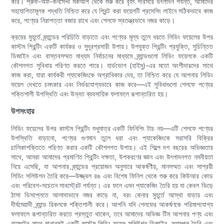
করি। প্রুফ-অফ-কনসেপ্ট মকআপ থেকে শুরু করে বৃহৎ পরিসরে উৎপাদন পর্যন্ত, আমাদের
সহযোগিতামূলক পদ্ধতি নিশ্চিত করে যে প্রিন্ট করা ফয়েলটি প্রসেসিং লাইনে সঠিকভাবে কাজ
করে, পণ্যের নিরাপত্তা বজায় রাখে এবং শেলফে স্বতন্ত্রভাবে নজর কাড়ে।
ক্রয়ের মুহূর্তে ব্র্যান্ডের পরিচিতি বাড়াতে এবং পণ্যের মূল্য তুলে ধরতে লিডিং ফয়েলের উপর
কাস্টম প্রিন্টিং একটি কার্যকর ও সুদূরপ্রসারী উপায়। উপযুক্ত প্রিন্টিং প্রযুক্তি, সুচিন্তিত
ডিজাইন এবং বাস্তবসম্মত মাধ্যম নির্বাচনের মাধ্যমে ব্র্যান্ডগুলো লিডিং ফয়েলকে একটি
কৌশলগত সুবিধায় পরিণত করতে পারে। হার্ডভোগ (হাইমু)-এর মতো অংশীদারদের সাথে
কাজ করা, যারা কার্যকরী প্যাকেজিংকে অগ্রাধিকার দেয়, তা নিশ্চিত করে যে আপনার লিডিং
ফয়েল দেখতে চমৎকার এবং নির্ভরযোগ্যভাবে কাজ করে—এই সুবিধাগুলো শেলফে পণ্যের
শক্তিশালী উপস্থিতি এবং উন্নত ব্যবসায়িক ফলাফলে রূপান্তরিত হয়।
উপসংহার
লিডিং ফয়েলের উপর কাস্টম প্রিন্টিং শুধুমাত্র একটি ফিনিশিং টাচ নয়—এটি শেলফে পণ্যের
উপস্থিতি বাড়ানো, পণ্যের গুণমান তুলে ধরা এবং প্যাকেজিংকে সরাসরি বিক্রির
চালিকাশক্তিতে পরিণত করার একটি কৌশলগত উপায়। এই শিল্পে দশ বছরের অভিজ্ঞতার
সাথে, আমরা আমাদের প্রমাণিত প্রিন্টিং দক্ষতা, উপকরণের জ্ঞান এবং উৎপাদনগত নমনীয়তা
নিয়ে এসেছি, যা আপনার ব্র্যান্ডের প্রয়োজন অনুসারে আকর্ষণীয়, মানসম্মত এবং সাশ্রয়ী
লিডিং সলিউশন তৈরি করে—উজ্জ্বল রঙ এবং বিশেষ ফিনিশ থেকে শুরু করে কিউআর কোড
এবং পরিবেশ-সচেতন সাবস্ট্রেট পর্যন্ত। এর ফলে এমন প্যাকেজিং তৈরি হয় যা কেবল ভিড়ে
ঠাসা ডিসপ্লেতে আলাদাভাবে নজর কাড়ে না, বরং কেনার মুহূর্তে আস্থা বাড়ায় এবং
দীর্ঘমেয়াদী ব্র্যান্ড রিকলকে শক্তিশালী করে। আপনি যদি শেলফের আকর্ষণকে পরিমাপযোগ্য
ফলাফলে রূপান্তরিত করতে প্রস্তুত থাকেন, তবে আমাদের অভিজ্ঞ টিম আপনার পণ্য এবং
বাজেটের সাথে মানানসই একটি কাস্টম লিডিং ফয়েল সলিউশন ডিজাইন, স্যাম্পল তৈরি এবং