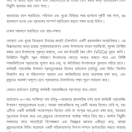
ক্ষতি না করেই ব্যাচ কোড এবং মেয়াদোত্তীর্ণের তারিখ যোগ করার জন্য ভ্যারিয়েবল ডেটা
প্রিন্টিং ব্যবহার করা যেতে পারে।
ব্যবহারের ফলে স্থায়িত্ব: পরিবহন এবং খুচরা বিক্রির সময় ছাপানো পৃষ্ঠটি ঘষা লাগা, রঙ
ফ্যাকাশে হওয়া এবং দ্রাবকের সংস্পর্শ প্রতিরোধ করতে সক্ষম হওয়া উচিত।
ঢাকনা সমাধানে স্থায়িত্ব এবং ব্যয়-দক্ষতা
ভোক্তা এবং খুচরা বিক্রেতা উভয়ের জন্যই টেকসইতা একটি ক্রমবর্ধমান অগ্রাধিকার। এর
বিকল্পগুলোর মধ্যে রয়েছে পুনর্ব্যবহারযোগ্য একক উপাদানের ফয়েল ল্যামিনেট, সুরক্ষা বৈশিষ্ট্য
বজায় রেখে উপাদানের পুরুত্ব কমানো, এবং কম উদ্বায়ী জৈব যৌগ (VOCs) যুক্ত কালি।
ডিজিটাল প্রিন্টিং স্বল্প পরিমাণে উৎপাদনের ক্ষেত্রে অপচয় কমাতে পারে এবং নির্দিষ্ট
লক্ষ্যভিত্তিক প্রচারণার সুযোগ করে দেয়, যা অতিরিক্ত উৎপাদনকে ন্যূনতম পর্যায়ে রাখে।
কার্যকরী প্যাকেজিং উপাদান প্রস্তুতকারক হিসেবে হার্ডভোগ (হাইমু) এমন লিডিং সিস্টেম
ডিজাইন করে যা পরিবেশগত প্রভাব এবং কার্যকারিতার মধ্যে ভারসাম্য রক্ষা করে, এবং
ব্র্যান্ডের আকর্ষণ অক্ষুণ্ণ রেখে গ্রাহকদের টেকসইতার লক্ষ্য পূরণে সহায়তা করে।
যেভাবে হার্ডভোগ (হাইমু) কার্যকরী প্যাকেজিংকে প্রাণবন্ত করে তোলে
হার্ডভোগ-এ—যার সংক্ষিপ্ত নাম হাইমু—আমাদের ব্যবসায়িক দর্শন হলো কার্যকরী প্যাকেজিং
উপকরণ প্রস্তুতকারক হওয়া। আমরা প্যাকেজিংকে শুধু একটি আধার হিসেবে দেখি না, বরং
এটিকে একটি কার্যকরী সংযোগস্থল হিসেবে দেখি যা পণ্যের অখণ্ডতা রক্ষা করে, সরবরাহ
শৃঙ্খলকে উন্নত করে এবং ব্র্যান্ডের যোগাযোগকে সর্বোচ্চ পর্যায়ে নিয়ে যায়। কাস্টম প্রিন্টিং
সক্ষমতার সাথে সাবস্ট্রেট বিশেষজ্ঞতা এবং নিয়ন্ত্রক জ্ঞানকে একীভূত করে, আমরা
ব্র্যান্ডগুলোকে লিডিং ফয়েলকে একটি পরিমাপযোগ্য বিপণন সম্পদে রূপান্তরিত করতে সাহায্য