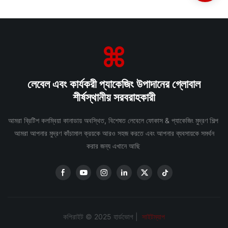
লেবেল এবং কার্যকরী প্যাকেজিং উপাদানের গ্লোবাল
শীর্ষস্থানীয় সরবরাহকারী
আমরা ব্রিটিশ কলম্বিয়া কানাডায় অবস্থিত, বিশেষত লেবেলে ফোকাস & প্যাকেজিং মুদ্রণ শিল্প
আমরা আপনার মুদ্রণ কাঁচামাল ক্রয়কে আরও সহজ করতে এবং আপনার ব্যবসায়কে সমর্থন
করার জন্য এখানে আছি
কপিরাইট © 2025 হার্ডভোগ |
সাইটম্যাপ