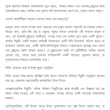
খুচরা ব্যবসায় নিজেকে আলাদাভাবে তুলে ধরতে, অপচয় কমাতে এবং আপনার ব্র্যান্ডের জন্য
প্যাকেজিংকে আরও কার্যকর করে তুলতে যদি বাস্তবসম্মত ধারণা চান, তাহলে পড়তে থাকুন।
শেলফে আকর্ষণীয়তা বাড়াতে ঢাকনার ফয়েল কেন গুরুত্বপূর্ণ
ক্রয়ের আগে কোনো পণ্যের সাথে ক্রেতার শেষ চাক্ষুষ সংযোগ প্রায়শই হয় ঢাকনার ফয়েল।
দইয়ের কাপ, রেডি-মিল ট্রে বা ওষুধের নমুনার পাত্র—যেখানেই এটি লাগানো থাকুক না
কেন, এই ফয়েলটি ব্র্যান্ডের স্বকীয়তা, পণ্যের তথ্য এবং গুণমান তুলে ধরার একটি সুযোগ।
কাস্টম প্রিন্টিং একটি সাধারণ কার্যকরী উপাদানকে একটি মিনি বিলবোর্ডে পরিণত করে—যা
মনোযোগ আকর্ষণ করে, একটি প্রতিযোগিতামূলক বিভাগে পণ্যগুলোকে স্বতন্ত্র করে তোলে
এবং ব্র্যান্ডের প্রতি আস্থা বাড়ায়। যে ব্র্যান্ডগুলো প্রতি বর্গ সেন্টিমিটারে সর্বোচ্চ প্রভাব
ফেলতে চায়, তাদের জন্য ঢাকনার উপরিভাগটি একটি অত্যন্ত মূল্যবান জায়গা, যা
দৃশ্যমানতাকে বিক্রয়ে রূপান্তরিত করে।
লিডিং ফয়েলের জন্য উপলব্ধ মুদ্রণ প্রযুক্তি
লিডিং ফয়েলে উচ্চ-মানের গ্রাফিক্স তৈরি করতে সাধারণত বিভিন্ন প্রিন্টিং প্রযুক্তি ব্যবহার
করা হয়, যেগুলোর প্রত্যেকটির কার্যকারিতা ভিন্ন ভিন্ন:
ফ্লেক্সোগ্রাফিক প্রিন্টিং: অধিক পরিমাণে প্রিন্টিংয়ের জন্য সাশ্রয়ী এবং উজ্জ্বল গাঢ় রঙ
করতে সক্ষম হওয়ায়, এটি খাদ্য ও দুগ্ধজাত পণ্যের ক্ষেত্রে একটি অত্যন্ত নির্ভরযোগ্য
মাধ্যম।
রোটোগ্র্যাভিউর: এটি উন্নত মানের চিত্র পুনরুৎপাদন এবং সূক্ষ্ম বিবরণ প্রদান করে, যা