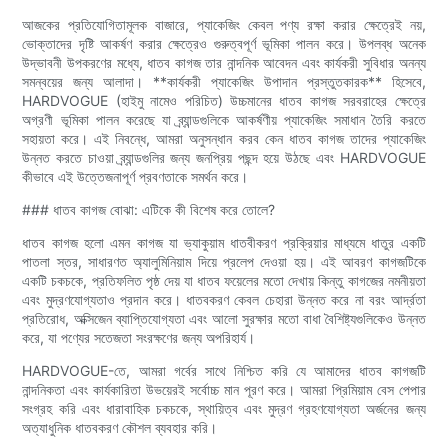
আজকের প্রতিযোগিতামূলক বাজারে, প্যাকেজিং কেবল পণ্য রক্ষা করার ক্ষেত্রেই নয়,
ভোক্তাদের দৃষ্টি আকর্ষণ করার ক্ষেত্রেও গুরুত্বপূর্ণ ভূমিকা পালন করে। উপলব্ধ অনেক
উদ্ভাবনী উপকরণের মধ্যে, ধাতব কাগজ তার নান্দনিক আবেদন এবং কার্যকরী সুবিধার অনন্য
সমন্বয়ের জন্য আলাদা। **কার্যকরী প্যাকেজিং উপাদান প্রস্তুতকারক** হিসেবে,
HARDVOGUE (হাইমু নামেও পরিচিত) উচ্চমানের ধাতব কাগজ সরবরাহের ক্ষেত্রে
অগ্রণী ভূমিকা পালন করেছে যা ব্র্যান্ডগুলিকে আকর্ষণীয় প্যাকেজিং সমাধান তৈরি করতে
সহায়তা করে। এই নিবন্ধে, আমরা অনুসন্ধান করব কেন ধাতব কাগজ তাদের প্যাকেজিং
উন্নত করতে চাওয়া ব্র্যান্ডগুলির জন্য জনপ্রিয় পছন্দ হয়ে উঠছে এবং HARDVOGUE
কীভাবে এই উত্তেজনাপূর্ণ প্রবণতাকে সমর্থন করে।
### ধাতব কাগজ বোঝা: এটিকে কী বিশেষ করে তোলে?
ধাতব কাগজ হলো এমন কাগজ যা ভ্যাকুয়াম ধাতবীকরণ প্রক্রিয়ার মাধ্যমে ধাতুর একটি
পাতলা স্তর, সাধারণত অ্যালুমিনিয়াম দিয়ে প্রলেপ দেওয়া হয়। এই আবরণ কাগজটিকে
একটি চকচকে, প্রতিফলিত পৃষ্ঠ দেয় যা ধাতব ফয়েলের মতো দেখায় কিন্তু কাগজের নমনীয়তা
এবং মুদ্রণযোগ্যতাও প্রদান করে। ধাতবকরণ কেবল চেহারা উন্নত করে না বরং আর্দ্রতা
প্রতিরোধ, অক্সিজেন ব্যাপ্তিযোগ্যতা এবং আলো সুরক্ষার মতো বাধা বৈশিষ্ট্যগুলিকেও উন্নত
করে, যা পণ্যের সতেজতা সংরক্ষণের জন্য অপরিহার্য।
HARDVOGUE-তে, আমরা গর্বের সাথে নিশ্চিত করি যে আমাদের ধাতব কাগজটি
নান্দনিকতা এবং কার্যকারিতা উভয়েরই সর্বোচ্চ মান পূরণ করে। আমরা প্রিমিয়াম বেস পেপার
সংগ্রহ করি এবং ধারাবাহিক চকচকে, স্থায়িত্ব এবং মুদ্রণ গ্রহণযোগ্যতা অর্জনের জন্য
অত্যাধুনিক ধাতবকরণ কৌশল ব্যবহার করি।