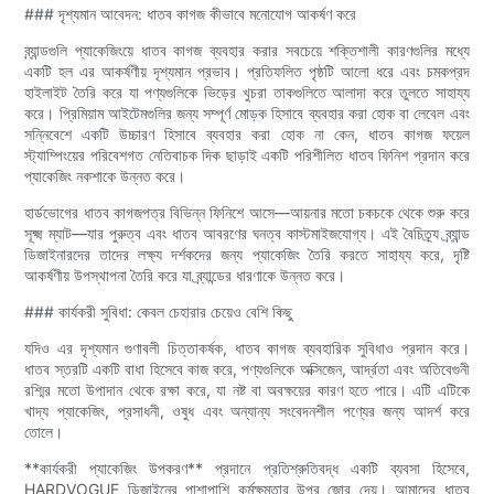
### দৃশ্যমান আবেদন: ধাতব কাগজ কীভাবে মনোযোগ আকর্ষণ করে
ব্র্যান্ডগুলি প্যাকেজিংয়ে ধাতব কাগজ ব্যবহার করার সবচেয়ে শক্তিশালী কারণগুলির মধ্যে
একটি হল এর আকর্ষণীয় দৃশ্যমান প্রভাব। প্রতিফলিত পৃষ্ঠটি আলো ধরে এবং চমকপ্রদ
হাইলাইট তৈরি করে যা পণ্যগুলিকে ভিড়ের খুচরা তাকগুলিতে আলাদা করে তুলতে সাহায্য
করে। প্রিমিয়াম আইটেমগুলির জন্য সম্পূর্ণ মোড়ক হিসাবে ব্যবহার করা হোক বা লেবেল এবং
সন্নিবেশে একটি উচ্চারণ হিসাবে ব্যবহার করা হোক না কেন, ধাতব কাগজ ফয়েল
স্ট্যাম্পিংয়ের পরিবেশগত নেতিবাচক দিক ছাড়াই একটি পরিশীলিত ধাতব ফিনিশ প্রদান করে
প্যাকেজিং নকশাকে উন্নত করে।
হার্ডভোগের ধাতব কাগজপত্র বিভিন্ন ফিনিশে আসে—আয়নার মতো চকচকে থেকে শুরু করে
সূক্ষ্ম ম্যাট—যার পুরুত্ব এবং ধাতব আবরণের ঘনত্ব কাস্টমাইজযোগ্য। এই বৈচিত্র্য ব্র্যান্ড
ডিজাইনারদের তাদের লক্ষ্য দর্শকদের জন্য প্যাকেজিং তৈরি করতে সাহায্য করে, দৃষ্টি
আকর্ষণীয় উপস্থাপনা তৈরি করে যা ব্র্যান্ডের ধারণাকে উন্নত করে।
### কার্যকরী সুবিধা: কেবল চেহারার চেয়েও বেশি কিছু
যদিও এর দৃশ্যমান গুণাবলী চিত্তাকর্ষক, ধাতব কাগজ ব্যবহারিক সুবিধাও প্রদান করে।
ধাতব স্তরটি একটি বাধা হিসেবে কাজ করে, পণ্যগুলিকে অক্সিজেন, আর্দ্রতা এবং অতিবেগুনী
রশ্মির মতো উপাদান থেকে রক্ষা করে, যা নষ্ট বা অবক্ষয়ের কারণ হতে পারে। এটি এটিকে
খাদ্য প্যাকেজিং, প্রসাধনী, ওষুধ এবং অন্যান্য সংবেদনশীল পণ্যের জন্য আদর্শ করে
তোলে।
**কার্যকরী প্যাকেজিং উপকরণ** প্রদানে প্রতিশ্রুতিবদ্ধ একটি ব্যবসা হিসেবে,
HARDVOGUE ডিজাইনের পাশাপাশি কর্মক্ষমতার উপর জোর দেয়। আমাদের ধাতব