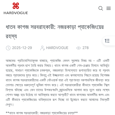
ধাতব কাগজ সরবরাহকারী: নজরকাড়া প্যাকেজিংয়ের
রহস্য
2025-12-29
HARDVOGUE
278
আজকের প্রতিযোগিতামূলক বাজারে, প্যাকেজিং কেবল সুরক্ষার বিষয় নয় - এটি একটি
আকর্ষণীয় প্রথম ছাপ তৈরি করার বিষয়ে। ধাতব কাগজ একটি গেম-চেঞ্জার হিসাবে আবির্ভূত
হয়েছে, সাধারণ প্যাকেজিংকে চমকপ্রদ, নজরকাড়া ডিসপ্লেতে রূপান্তরিত করে যা প্রথম
নজরে গ্রাহকদের মুগ্ধ করে। কিন্তু এই উজ্জ্বলতা এবং ঝলমলেতার পিছনে রয়েছে বিশেষজ্ঞ
ধাতব কাগজ সরবরাহকারীদের একটি নেটওয়ার্ক যারা এই প্রাণবন্ত নকশাগুলিকে জীবন্ত করে
তোলার ক্ষেত্রে গুরুত্বপূর্ণ ভূমিকা পালন করে। এই সরবরাহকারীরা কীভাবে প্যাকেজিং শিল্পে
বিপ্লব ঘটাচ্ছে এবং কেন তাদের উপকরণগুলি ব্র্যান্ডগুলিকে আলাদা করে তুলে ধরার লক্ষ্যে
গোপন অস্ত্র হয়ে উঠেছে তা আবিষ্কার করতে আগ্রহী? ধাতব কাগজের আকর্ষণীয় জগৎ এবং
এটি কীভাবে প্যাকেজিংয়ের ভবিষ্যতকে রূপ দিচ্ছে তা উন্মোচন করতে আমাদের নিবন্ধটি
দেখুন।
**ধাতব কাগজ সরবরাহকারী: নজরকাড়া প্যাকেজিংয়ের রহস্য**