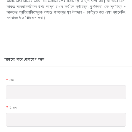
আলাদাভাবে দাঁড়িয়ে আছে, ভোক্তাদের উপর একটি স্থায়ী ছাপ রেখে যায়। আমাদের মতো
অভিজ্ঞ সরবরাহকারীদের উপর আস্থা রাখার অর্থ হল স্থায়িত্ব, নান্দনিকতা এবং স্থায়িত্ব -
আজকের প্রতিযোগিতামূলক বাজারে সাফল্যের মূল উপাদান - একত্রিত করে এমন প্যাকেজিং
সমাধানগুলিতে বিনিয়োগ করা।
আমাদের সাথে যোগাযোগ করুন
নাম
ইমেল