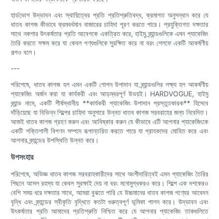
হার্ডভোগ উদ্ভাবন এবং স্থায়িত্বের প্রতি প্রতিশ্রুতিবদ্ধ, ক্রমাগত অনুসন্ধান করে যে
ধাতব কাগজ কীভাবে ক্রমবর্ধমান বাজারের চাহিদা পূরণ করতে পারে। প্রযুক্তিগত দক্ষতার
সাথে নকশার উৎকর্ষতার প্রতি আবেগকে একত্রিত করে, হাইমু ব্র্যান্ডগুলিকে এমন প্যাকেজিং
তৈরি করতে সক্ষম করে যা কেবল পণ্যগুলিকে সুরক্ষিত করে না বরং শেলফে একটি আকর্ষণীয়
গল্পও বলে।
---
পরিশেষে, ধাতব কাগজ হল এমন একটি গোপন উপাদান যা ব্র্যান্ডগুলির লক্ষ্য হল আকর্ষণীয়
প্যাকেজিং অর্জন করা যা কার্যকরী এবং আড়ম্বরপূর্ণ উভয়ই। HARDVOGUE, হাইমু
ব্র্যান্ড নামে, একটি শীর্ষস্থানীয় **কার্যকরী প্যাকেজিং উপাদান প্রস্তুতকারক** হিসেবে
দাঁড়িয়েছে যা বিভিন্ন শিল্পের চাহিদা অনুসারে উন্নত ধাতব কাগজ সরবরাহের জন্য নিবেদিত।
আজই ধাতব কাগজ গ্রহণ করুন এবং আবিষ্কার করুন যে কীভাবে এটি আপনার প্যাকেজিংকে
একটি শক্তিশালী বিপণন সম্পদে রূপান্তরিত করতে পারে যা গ্রাহকদের মোহিত করে এবং
আপনার ব্র্যান্ডের উপস্থিতি উন্নত করে।
উপসংহার
পরিশেষে, অভিজ্ঞ ধাতব কাগজ সরবরাহকারীদের সাথে অংশীদারিত্বই এমন প্যাকেজিং তৈরির
পিছনে আসল রহস্য যা কেবল সুরক্ষাই দেয় না বরং মনোমুগ্ধকরও করে। শিল্পে এক দশকেরও
বেশি সময় ধরে দক্ষতার সাথে, আমরা বুঝতে পারি যে উচ্চমানের ধাতব কাগজ পণ্যের আবেদন
বৃদ্ধি এবং ব্র্যান্ডের স্বীকৃতি বৃদ্ধিতে কতটা গুরুত্বপূর্ণ ভূমিকা পালন করে। উদ্ভাবন এবং
উৎকর্ষতার প্রতি আমাদের প্রতিশ্রুতি নিশ্চিত করে যে আপনার প্যাকেজিং তাকগুলিতে