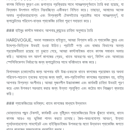
কাগজ বিভিন্ন মুদ্রণ এবং রূপান্তর প্রক্রিয়ার সাথে সামঞ্জস্যপূর্ণভাবে তৈরি করা হয়েছে, যা
বিদ্যমান উৎপাদন লাইনে নিরবচ্ছিন্ন একীকরণ নিশ্চিত করে। তাছাড়া, আমাদের অনেক
অফার পুনর্ব্যবহারযোগ্য এবং বিশ্বব্যাপী টেকসইতার প্রচেষ্টার সাথে সামঞ্জস্যপূর্ণ, যা
ক্লায়েন্টদের পরিবেশ-বান্ধব প্যাকেজিং চাহিদা পূরণে সহায়তা করে।
### হাইমুর কাস্টম সমাধান: আপনার ব্র্যান্ডের চাহিদা অনুসারে তৈরি
HARDVOGUE, অথবা সহজভাবে হাইমুতে, আমরা বিশ্বাস করি যে প্যাকেজিং সুন্দর এবং
উদ্দেশ্য-ভিত্তিক উভয়ই হওয়া উচিত। প্রতিটি পণ্য এবং বাজার বিভাগের অনন্য
প্রয়োজনীয়তা রয়েছে তা বুঝতে পেরে, আমরা কাস্টমাইজড ধাতব কাগজ সমাধান অফার
করি। আমাদের দল আদর্শ কাগজের গ্রেড, ধাতব আবরণের ধরণ, ফিনিশ এবং আকারের
স্পেসিফিকেশন নির্ধারণের জন্য ক্লায়েন্টদের সাথে ঘনিষ্ঠভাবে কাজ করে।
বিলাসবহুল চকোলেটের জন্য আপনার যদি উচ্চ-চকচকে ধাতব কাগজের প্রয়োজন হয় অথবা
পরিবেশ-সচেতন ত্বকের যত্নের জন্য ম্যাট, কম-প্রতিফলিত কাগজের প্রয়োজন হয়, হাইমু
আপনার বিশ্বস্ত অংশীদার। আমরা সৃজনশীল উচ্চাকাঙ্ক্ষা এবং কার্যকরী চাহিদা উভয়ই পূরণ
করে এমন উপকরণ সরবরাহ করার জন্য উন্নত প্রযুক্তি এবং কঠোর মান নিয়ন্ত্রণ ব্যবহার
করি।
### প্যাকেজিংয়ের ভবিষ্যৎ: ধাতব কাগজের মাধ্যমে উদ্ভাবন
ভোক্তাদের পছন্দ টেকসই, কার্যকরী এবং দৃষ্টিনন্দন প্যাকেজিংয়ের দিকে ঝুঁকতে থাকায়, ধাতব
কাগজ আরও বড় ভূমিকা পালন করতে চলেছে। জৈব-অবচনযোগ্য আবরণ, উন্নত
পুনর্ব্যবহারযোগ্য সাবস্ট্রেট এবং হাইব্রিডাইজড উপকরণের মতো উদ্ভাবন প্যাকেজিং জগতে
ধাতব কাগজের সম্ভাবনাকে প্রসারিত করছে।