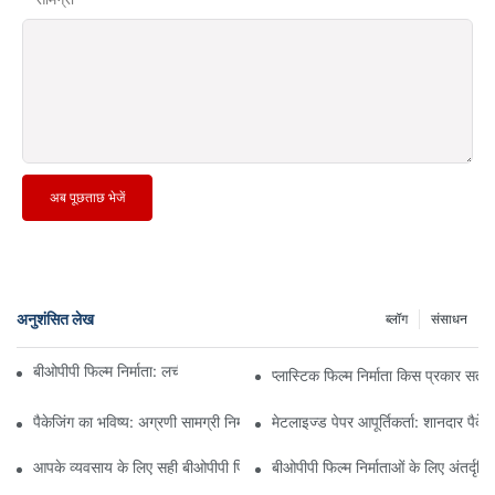
अब पूछताछ भेजें
अनुशंसित लेख
ब्लॉग
संसाधन
बीओपीपी फिल्म निर्माता: लचीली पैकेजिंग की रीढ़ की हड्डी
प्लास्टिक फिल्म निर्माता किस प्रकार सतत
पैकेजिंग का भविष्य: अग्रणी सामग्री निर्माताओं से अंतर्दृष्टि
मेटलाइज्ड पेपर आपूर्तिकर्ता: शानदार पैके
आपके व्यवसाय के लिए सही बीओपीपी फिल्म आपूर्तिकर्ता का चयन क्यों महत्वपूर्ण है?
बीओपीपी फिल्म निर्माताओं के लिए अंतर्दृष्