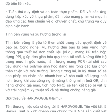
độ bền liên kết.
- Tuân thủ quy định và an toàn thực phẩm: Đối với các ứng
dụng tiếp xúc với thực phẩm, đảm bảo màng phim và mực in
đáp ứng các tiêu chuẩn về di chuyển chất, khử trùng và quy
định hiện hành.
Tính bền vững và xu hướng tương lai
Tính bền vững là yếu tố then chốt trong các quyết định về
bao bì. Công nghệ IML hướng đến bao bì bền vững hơn
thông qua thiết kế đơn chất liệu (ví dụ: màng PP trên hộp
đựng PP), giúp đơn giản hóa quy trình tái chế. Những tiến bộ
trong mực in gốc nước, hàm lượng màng PCR (tái chế sau
tiêu dùng) và polyme sinh học đang mở rộng các lựa chọn
thân thiện với môi trường. Trong tương lai, in kỹ thuật số sẽ
cho phép cá nhân hóa nhanh hơn và sản xuất số lượng nhỏ
hơn, trong khi các công nghệ màng thông minh (mã QR, tính
năng chống giả mạo, tích hợp NFC) sẽ liên kết bao bì vật lý
với trải nghiệm kỹ thuật số và hệ thống chống hàng giả.
Giới thiệu về HARDVOGUE (Haimu)
Tên thương hiệu của chúng tôi là HARDVOGUE. Tên viết tắt là
Haimu. Triết lý kinh doanh của chúng tôi là Nhà sản xuất vật