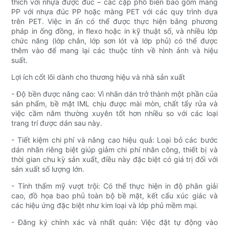
thích với nhựa được đúc – các cặp phổ biến bao gồm màng
PP với nhựa đúc PP hoặc màng PET với các quy trình dựa
trên PET. Việc in ấn có thể được thực hiện bằng phương
pháp in ống đồng, in flexo hoặc in kỹ thuật số, và nhiều lớp
chức năng (lớp chắn, lớp sơn lót và lớp phủ) có thể được
thêm vào để mang lại các thuộc tính về hình ảnh và hiệu
suất.
Lợi ích cốt lõi dành cho thương hiệu và nhà sản xuất
- Độ bền được nâng cao: Vì nhãn dán trở thành một phần của
sản phẩm, bề mặt IML chịu được mài mòn, chất tẩy rửa và
việc cầm nắm thường xuyên tốt hơn nhiều so với các loại
trang trí được dán sau này.
- Tiết kiệm chi phí và nâng cao hiệu quả: Loại bỏ các bước
dán nhãn riêng biệt giúp giảm chi phí nhân công, thiết bị và
thời gian chu kỳ sản xuất, điều này đặc biệt có giá trị đối với
sản xuất số lượng lớn.
- Tính thẩm mỹ vượt trội: Có thể thực hiện in độ phân giải
cao, đồ họa bao phủ toàn bộ bề mặt, kết cấu xúc giác và
các hiệu ứng đặc biệt như kim loại và lớp phủ mềm mại.
- Đăng ký chính xác và nhất quán: Việc đặt tự động vào