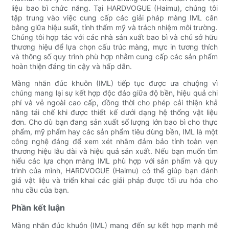
liệu bao bì chức năng. Tại HARDVOGUE (Haimu), chúng tôi
tập trung vào việc cung cấp các giải pháp màng IML cân
bằng giữa hiệu suất, tính thẩm mỹ và trách nhiệm môi trường.
Chúng tôi hợp tác với các nhà sản xuất bao bì và chủ sở hữu
thương hiệu để lựa chọn cấu trúc màng, mực in tương thích
và thông số quy trình phù hợp nhằm cung cấp các sản phẩm
hoàn thiện đáng tin cậy và hấp dẫn.
Màng nhãn đúc khuôn (IML) tiếp tục được ưa chuộng vì
chúng mang lại sự kết hợp độc đáo giữa độ bền, hiệu quả chi
phí và vẻ ngoài cao cấp, đồng thời cho phép cải thiện khả
năng tái chế khi được thiết kế dưới dạng hệ thống vật liệu
đơn. Cho dù bạn đang sản xuất số lượng lớn bao bì cho thực
phẩm, mỹ phẩm hay các sản phẩm tiêu dùng bền, IML là một
công nghệ đáng để xem xét nhằm đảm bảo tính toàn vẹn
thương hiệu lâu dài và hiệu quả sản xuất. Nếu bạn muốn tìm
hiểu các lựa chọn màng IML phù hợp với sản phẩm và quy
trình của mình, HARDVOGUE (Haimu) có thể giúp bạn đánh
giá vật liệu và triển khai các giải pháp được tối ưu hóa cho
nhu cầu của bạn.
Phần kết luận
Màng nhãn đúc khuôn (IML) mang đến sự kết hợp mạnh mẽ