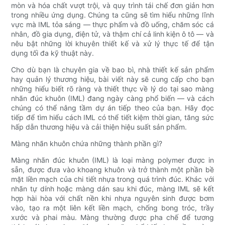
mòn và hóa chất vượt trội, và quy trình tái chế đơn giản hơn
trong nhiều ứng dụng. Chúng ta cũng sẽ tìm hiểu những lĩnh
vực mà IML tỏa sáng — thực phẩm và đồ uống, chăm sóc cá
nhân, đồ gia dụng, điện tử, và thậm chí cả linh kiện ô tô — và
nêu bật những lời khuyên thiết kế và xử lý thực tế để tận
dụng tối đa kỹ thuật này.
Cho dù bạn là chuyên gia về bao bì, nhà thiết kế sản phẩm
hay quản lý thương hiệu, bài viết này sẽ cung cấp cho bạn
những hiểu biết rõ ràng và thiết thực về lý do tại sao màng
nhãn đúc khuôn (IML) đang ngày càng phổ biến — và cách
chúng có thể nâng tầm dự án tiếp theo của bạn. Hãy đọc
tiếp để tìm hiểu cách IML có thể tiết kiệm thời gian, tăng sức
hấp dẫn thương hiệu và cải thiện hiệu suất sản phẩm.
Màng nhãn khuôn chứa những thành phần gì?
Màng nhãn đúc khuôn (IML) là loại màng polymer được in
sẵn, được đưa vào khoang khuôn và trở thành một phần bề
mặt liền mạch của chi tiết nhựa trong quá trình đúc. Khác với
nhãn tự dính hoặc màng dán sau khi đúc, màng IML sẽ kết
hợp hài hòa với chất nền khi nhựa nguyên sinh được bơm
vào, tạo ra một liên kết liền mạch, chống bong tróc, trầy
xước và phai màu. Màng thường được pha chế để tương