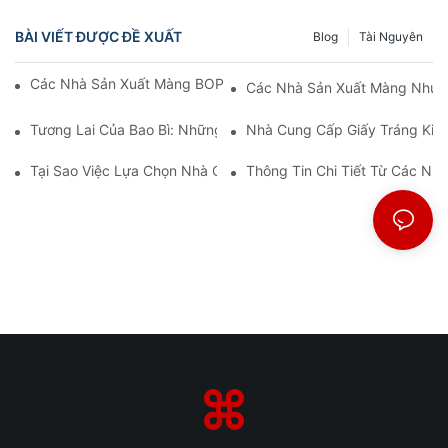
BÀI VIẾT ĐƯỢC ĐỀ XUẤT
Blog
Tài Nguyên
Các Nhà Sản Xuất Màng BOPP: Xương Sống Của Bao Bì Mềm
Các Nhà Sản Xuất Màng Nhựa 
Tương Lai Của Bao Bì: Những Hiểu Biết Từ Các Nhà Sản Xuất V
Nhà Cung Cấp Giấy Tráng Kim 
Tại Sao Việc Lựa Chọn Nhà Cung Cấp Màng BOPP Phù Hợp Lại 
Thông Tin Chi Tiết Từ Các N