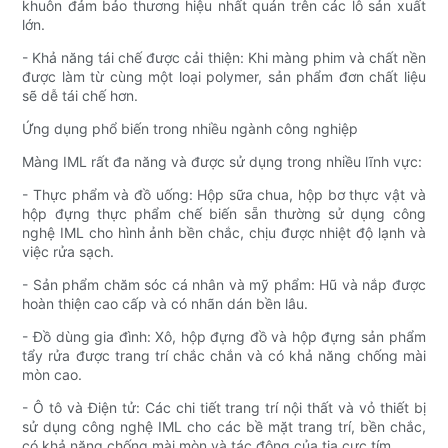
khuôn đảm bảo thương hiệu nhất quán trên các lô sản xuất
lớn.
- Khả năng tái chế được cải thiện: Khi màng phim và chất nền
được làm từ cùng một loại polymer, sản phẩm đơn chất liệu
sẽ dễ tái chế hơn.
Ứng dụng phổ biến trong nhiều ngành công nghiệp
Màng IML rất đa năng và được sử dụng trong nhiều lĩnh vực:
- Thực phẩm và đồ uống: Hộp sữa chua, hộp bơ thực vật và
hộp đựng thực phẩm chế biến sẵn thường sử dụng công
nghệ IML cho hình ảnh bền chắc, chịu được nhiệt độ lạnh và
việc rửa sạch.
- Sản phẩm chăm sóc cá nhân và mỹ phẩm: Hũ và nắp được
hoàn thiện cao cấp và có nhãn dán bền lâu.
- Đồ dùng gia đình: Xô, hộp đựng đồ và hộp đựng sản phẩm
tẩy rửa được trang trí chắc chắn và có khả năng chống mài
mòn cao.
- Ô tô và Điện tử: Các chi tiết trang trí nội thất và vỏ thiết bị
sử dụng công nghệ IML cho các bề mặt trang trí, bền chắc,
có khả năng chống mài mòn và tác động của tia cực tím.