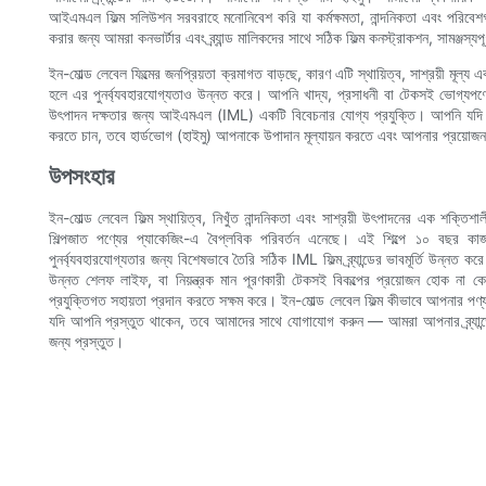
আইএমএল ফিল্ম সলিউশন সরবরাহে মনোনিবেশ করি যা কর্মক্ষমতা, নান্দনিকতা এবং পরিবেশগত 
করার জন্য আমরা কনভার্টার এবং ব্র্যান্ড মালিকদের সাথে সঠিক ফিল্ম কনস্ট্রাকশন, সামঞ্জস্
ইন-মোল্ড লেবেল ফিল্মের জনপ্রিয়তা ক্রমাগত বাড়ছে, কারণ এটি স্থায়িত্ব, সাশ্রয়ী মূ
হলে এর পুনর্ব্যবহারযোগ্যতাও উন্নত করে। আপনি খাদ্য, প্রসাধনী বা টেকসই ভোগ্যপণ্যের 
উৎপাদন দক্ষতার জন্য আইএমএল (IML) একটি বিবেচনার যোগ্য প্রযুক্তি। আপনি যদি আপ
করতে চান, তবে হার্ডভোগ (হাইমু) আপনাকে উপাদান মূল্যায়ন করতে এবং আপনার প্রয়োজন 
উপসংহার
ইন-মোল্ড লেবেল ফিল্ম স্থায়িত্ব, নিখুঁত নান্দনিকতা এবং সাশ্রয়ী উৎপাদনের এক শক্তিশ
শিল্পজাত পণ্যের প্যাকেজিং-এ বৈপ্লবিক পরিবর্তন এনেছে। এই শিল্পে ১০ বছর কাজ 
পুনর্ব্যবহারযোগ্যতার জন্য বিশেষভাবে তৈরি সঠিক IML ফিল্ম ব্র্যান্ডের ভাবমূর্তি উন
উন্নত শেলফ লাইফ, বা নিয়ন্ত্রক মান পূরণকারী টেকসই বিকল্পের প্রয়োজন হোক না 
প্রযুক্তিগত সহায়তা প্রদান করতে সক্ষম করে। ইন-মোল্ড লেবেল ফিল্ম কীভাবে আপনার পণ
যদি আপনি প্রস্তুত থাকেন, তবে আমাদের সাথে যোগাযোগ করুন — আমরা আপনার ব্র্যান্ড
জন্য প্রস্তুত।