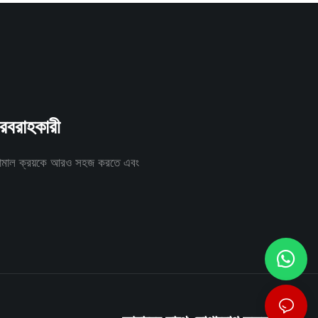
সরবরাহকারী
াঁচামাল ক্রয়কে আরও সহজ করতে এবং