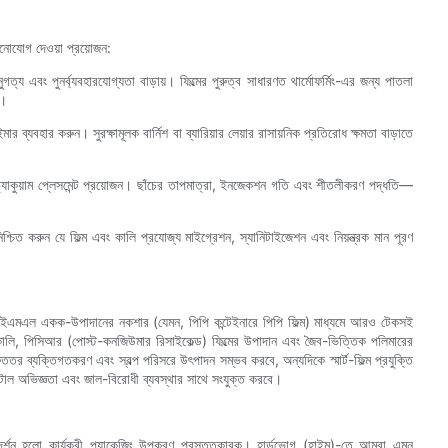
মনোযোগ দেওয়া প্রয়োজন:
ত্য এবং পুনর্ব্যবহারযোগ্যতা বাড়ায়। ফিল্মের পুরুত্ব সাধারণত থার্মোফর্মিং-এর জন্য পাতলা
ে।
ার ব্যবহার করুন। সুরক্ষামূলক বার্নিশ বা ব্যারিয়ার লেয়ার রাসায়নিক প্রতিরোধ ক্ষমতা বাড়াতে
 বা ভ্যাকুয়াম প্লেসমেন্ট প্রয়োজন। ছাঁচের তাপমাত্রা, ইনজেকশন গতি এবং শীতলীকরণ পদ্ধতি—
নিশ্চিত করুন যে ফিল্ম এবং কালি প্রযোজ্য মাইগ্রেশন, স্যানিটাইজেশন এবং নিয়ন্ত্রক মান পূরণ
তি। আইএমএল একক-উপাদানের নকশার (যেমন, পিপি কন্টেইনারে পিপি ফিল্ম) মাধ্যমে আরও টেকসই
 কালি, পিসিআর (পোস্ট-কনজিউমার রিসাইকেল্ড) ফিল্মের উপাদান এবং জৈব-ভিত্তিক পলিমারের
ুততর ব্যক্তিগতকরণ এবং স্বল্প পরিসরে উৎপাদন সম্ভব করবে, অন্যদিকে স্মার্ট-ফিল্ম প্রযুক্তি
টাল অভিজ্ঞতা এবং জাল-বিরোধী ব্যবস্থার সাথে সংযুক্ত করবে।
ক দর্শন হলো কার্যকরী প্যাকেজিং উপকরণ প্রস্তুতকারক। হার্ডভোগ (হাইমু)-তে আমরা এমন