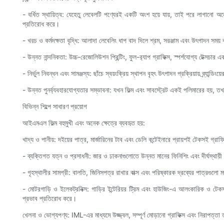
- বর্ধিত স্থায়িত্ব: যেহেতু লেবেলটি পণ্যেরই একটি অংশ হয়ে যায়, তাই পরে লাগানো 
প্রতিরোধ করে।
- খরচ ও কর্মদক্ষতা বৃদ্ধি: আলাদা লেবেলিং ধাপ বাদ দিলে শ্রম, সরঞ্জাম এবং উৎপাদন সময
- উন্নত নান্দনিকতা: উচ্চ-রেজোলিউশন প্রিন্টিং, ফুল-র‍্যাপ গ্রাফিক্স, স্পর্শযোগ্য টেক্
- নির্ভুল নিবন্ধন এবং সামঞ্জস্য: ছাঁচে স্বয়ংক্রিয় স্থাপন বৃহৎ উৎপাদন প্রক্রিয়ায় ব্র্যান্ডিংয
- উন্নত পুনর্ব্যবহারযোগ্যতার সম্ভাবনা: যখন ফিল্ম এবং সাবস্ট্রেট একই পলিমারের হয়,
বিভিন্ন শিল্পে সাধারণ প্রয়োগ
আইএমএল ফিল্ম বহুমুখী এবং অনেক ক্ষেত্রে ব্যবহৃত হয়:
খাদ্য ও পানীয়: দইয়ের পাত্র, মার্জারিনের টাব এবং ডেলি কন্টেইনারে প্রায়শই টেকসই গ্
- ব্যক্তিগত যত্ন ও প্রসাধনী: জার ও ঢাকনাগুলোতে উন্নত মানের ফিনিশিং এবং দীর্ঘস্থায়ী
- গৃহস্থালীর সামগ্রী: বালতি, জিনিসপত্র রাখার বাক্স এবং পরিষ্কারক দ্রব্যের পাত্রগুল
- মোটরগাড়ি ও ইলেকট্রনিক্স: গাড়ির ইন্টেরিয়র ট্রিম এবং হাউজিং-এ আলংকারিক ও টেক
প্রভাব প্রতিরোধ করে।
খেলনা ও ভোগ্যপণ্য: IML-এর মাধ্যমে উজ্জ্বল, সম্পূর্ণ মোড়ানো গ্রাফিক্স এবং নিরাপত্তা 