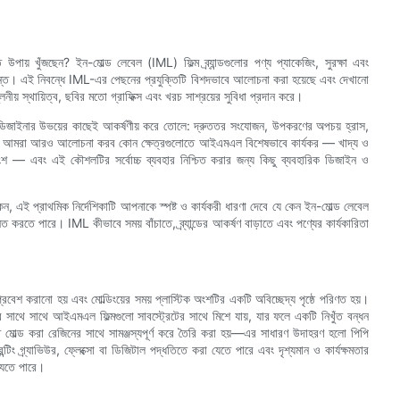
য় খুঁজছেন? ইন-মোল্ড লেবেল (IML) ফিল্ম ব্র্যান্ডগুলোর পণ্য প্যাকেজিং, সুরক্ষা এবং
র্যন্ত। এই নিবন্ধে IML-এর পেছনের প্রযুক্তিটি বিশদভাবে আলোচনা করা হয়েছে এবং দেখানো
নীয় স্থায়িত্ব, ছবির মতো গ্রাফিক্স এবং খরচ সাশ্রয়ের সুবিধা প্রদান করে।
 ডিজাইনার উভয়ের কাছেই আকর্ষণীয় করে তোলে: দ্রুততর সংযোজন, উপকরণের অপচয় হ্রাস,
ব্যবহার। আমরা আরও আলোচনা করব কোন ক্ষেত্রগুলোতে আইএমএল বিশেষভাবে কার্যকর — খাদ্য ও
ন্ত্রাংশ — এবং এই কৌশলটির সর্বোচ্চ ব্যবহার নিশ্চিত করার জন্য কিছু ব্যবহারিক ডিজাইন ও
কেন, এই প্রাথমিক নির্দেশিকাটি আপনাকে স্পষ্ট ও কার্যকরী ধারণা দেবে যে কেন ইন-মোল্ড লেবেল
করতে পারে। IML কীভাবে সময় বাঁচাতে, ব্র্যান্ডের আকর্ষণ বাড়াতে এবং পণ্যের কার্যকারিতা
্রবেশ করানো হয় এবং মোল্ডিংয়ের সময় প্লাস্টিক অংশটির একটি অবিচ্ছেদ্য পৃষ্ঠে পরিণত হয়।
 সাথে সাথে আইএমএল ফিল্মগুলো সাবস্ট্রেটের সাথে মিশে যায়, যার ফলে একটি নিখুঁত বন্ধন
ত মোল্ড করা রেজিনের সাথে সামঞ্জস্যপূর্ণ করে তৈরি করা হয়—এর সাধারণ উদাহরণ হলো পিপি
ন্টিং গ্র্যাভিউর, ফ্লেক্সো বা ডিজিটাল পদ্ধতিতে করা যেতে পারে এবং দৃশ্যমান ও কার্যক্ষমতার
 যেতে পারে।