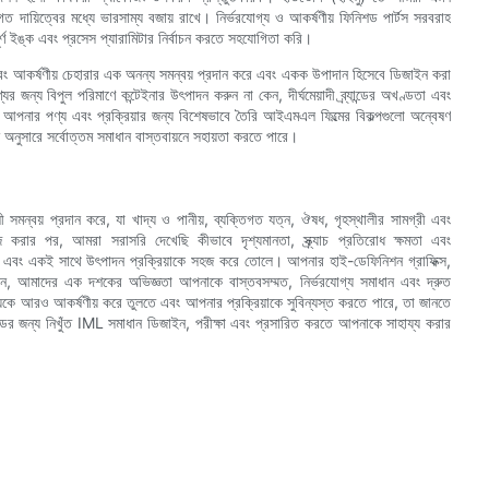
দায়িত্বের মধ্যে ভারসাম্য বজায় রাখে। নির্ভরযোগ্য ও আকর্ষণীয় ফিনিশড পার্টস সরবরাহ
যপূর্ণ ইঙ্ক এবং প্রসেস প্যারামিটার নির্বাচন করতে সহযোগিতা করি।
ল্য এবং আকর্ষণীয় চেহারার এক অনন্য সমন্বয় প্রদান করে এবং একক উপাদান হিসেবে ডিজাইন করা
জন্য বিপুল পরিমাণে কন্টেইনার উৎপাদন করুন না কেন, দীর্ঘমেয়াদী ব্র্যান্ডের অখণ্ডতা এবং
নার পণ্য এবং প্রক্রিয়ার জন্য বিশেষভাবে তৈরি আইএমএল ফিল্মের বিকল্পগুলো অন্বেষণ
অনুসারে সর্বোত্তম সমাধান বাস্তবায়নে সহায়তা করতে পারে।
ালী সমন্বয় প্রদান করে, যা খাদ্য ও পানীয়, ব্যক্তিগত যত্ন, ঔষধ, গৃহস্থালীর সামগ্রী এবং
করার পর, আমরা সরাসরি দেখেছি কীভাবে দৃশ্যমানতা, স্ক্র্যাচ প্রতিরোধ ক্ষমতা এবং
্নত করে এবং একই সাথে উৎপাদন প্রক্রিয়াকে সহজ করে তোলে। আপনার হাই-ডেফিনিশন গ্রাফিক্স,
কেন, আমাদের এক দশকের অভিজ্ঞতা আপনাকে বাস্তবসম্মত, নির্ভরযোগ্য সমাধান এবং দ্রুত
্যকে আরও আকর্ষণীয় করে তুলতে এবং আপনার প্রক্রিয়াকে সুবিন্যস্ত করতে পারে, তা জানতে
ের জন্য নিখুঁত IML সমাধান ডিজাইন, পরীক্ষা এবং প্রসারিত করতে আপনাকে সাহায্য করার