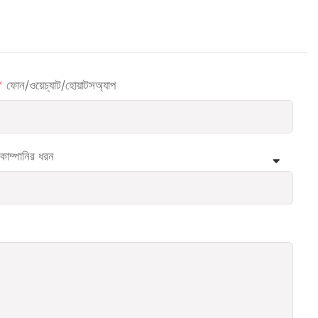
ফোন/ওয়েচ্যাট/হোয়াটসঅ্যাপ
কোম্পানির ধরন