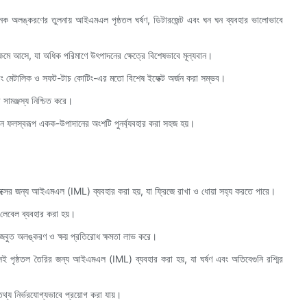
অনেক অলঙ্করণের তুলনায় আইএমএল পৃষ্ঠতল ঘর্ষণ, ডিটারজেন্ট এবং ঘন ঘন ব্যবহার ভালোভাবে
় কমে আসে, যা অধিক পরিমাণে উৎপাদনের ক্ষেত্রে বিশেষভাবে মূল্যবান।
সচার এবং মেটালিক ও সফট-টাচ কোটিং-এর মতো বিশেষ ইফেক্ট অর্জন করা সম্ভব।
়ের সামঞ্জস্য নিশ্চিত করে।
 তখন ফলস্বরূপ একক-উপাদানের অংশটি পুনর্ব্যবহার করা সহজ হয়।
রাফিক্সের জন্য আইএমএল (IML) ব্যবহার করা হয়, যা ফ্রিজে রাখা ও ধোয়া সহ্য করতে পারে।
 লেবেল ব্যবহার করা হয়।
ো মজবুত অলঙ্করণ ও ক্ষয় প্রতিরোধ ক্ষমতা লাভ করে।
সই পৃষ্ঠতল তৈরির জন্য আইএমএল (IML) ব্যবহার করা হয়, যা ঘর্ষণ এবং অতিবেগুনি রশ্মির
তথ্য নির্ভরযোগ্যভাবে প্রয়োগ করা যায়।