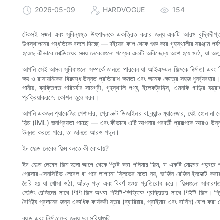
2026-05-09
HARDVOGUE
154
টেকসই সজ্জা এবং সুবিন্যস্ত উৎপাদনকে একত্রিত করার জন্য একটি আরও বুদ্ধিদীপ্ত উপা
উপস্থাপনের পদ্ধতিকে বদলে দিচ্ছে — দইয়ের কাপ থেকে শুরু করে গৃহস্থালীর সরঞ্জাম প
হয়েছে কীভাবে মোল্ডিংয়ের সময় লেবেলগুলো পণ্যের একটি অবিচ্ছেদ্য অংশ হয়ে ওঠে, যা অতুল
আপনি সেই আসল সুবিধাগুলো সম্পর্কে জানতে পারবেন যা আইএমএল ফিল্মকে নির্মাতা এবং
ক্ষয় ও রাসায়নিকের বিরুদ্ধে উন্নত প্রতিরোধ ক্ষমতা এবং অনেক ক্ষেত্রে সহজ পুনর্
পানীয়, ব্যক্তিগত পরিচর্যার সামগ্রী, গৃহস্থালি পণ্য, ইলেকট্রনিক্স, এমনকি গাড়ির য
প্রক্রিয়াকরণের কৌশল তুলে ধরব।
আপনি একজন প্যাকেজিং পেশাদার, প্রোডাক্ট ডিজাইনার বা ব্র্যান্ড ম্যানেজার, যেই হোন না 
ফিল্ম (IML) জনপ্রিয়তা পাচ্ছে — এবং কীভাবে এটি আপনার পরবর্তী প্রকল্পকে আরও উন্নত 
উন্নত করতে পারে, তা জানতে আরও পড়ুন।
ইন মোল্ড লেবেল ফিল্ম বলতে কী বোঝায়?
ইন-মোল্ড লেবেল ফিল্ম হলো আগে থেকে প্রিন্ট করা পলিমার ফিল্ম, যা একটি মোল্ডের গহ্বরে প
প্রেসার-সেনসিটিভ লেবেল বা পরে লাগানো স্লিভের মতো নয়, ভার্জিন রেজিন ইনজেক্ট করার
তৈরি হয় যা খোসা ওঠা, আঁচড় পড়া এবং বিবর্ণ হওয়া প্রতিরোধ করে। ফিল্মগুলো সাধারণ
মোল্ডিং রেজিনের সাথে পিপি ফিল্ম অথবা পিইটি-ভিত্তিক প্রক্রিয়ার সাথে পিইটি ফিল্ম। প্রি
বৈশিষ্ট্য প্রদানের জন্য একাধিক কার্যকরী স্তর (ব্যারিয়ার, প্রাইমার এবং বার্নিশ) যোগ করা
ব্র্যান্ড এবং নির্মাতাদের জন্য মূল সুবিধাগুলি