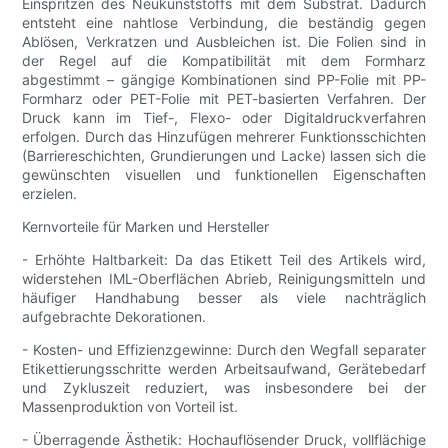
Einspritzen des Neukunststoffs mit dem Substrat. Dadurch
entsteht eine nahtlose Verbindung, die beständig gegen
Ablösen, Verkratzen und Ausbleichen ist. Die Folien sind in
der Regel auf die Kompatibilität mit dem Formharz
abgestimmt – gängige Kombinationen sind PP-Folie mit PP-
Formharz oder PET-Folie mit PET-basierten Verfahren. Der
Druck kann im Tief-, Flexo- oder Digitaldruckverfahren
erfolgen. Durch das Hinzufügen mehrerer Funktionsschichten
(Barriereschichten, Grundierungen und Lacke) lassen sich die
gewünschten visuellen und funktionellen Eigenschaften
erzielen.
Kernvorteile für Marken und Hersteller
- Erhöhte Haltbarkeit: Da das Etikett Teil des Artikels wird,
widerstehen IML-Oberflächen Abrieb, Reinigungsmitteln und
häufiger Handhabung besser als viele nachträglich
aufgebrachte Dekorationen.
- Kosten- und Effizienzgewinne: Durch den Wegfall separater
Etikettierungsschritte werden Arbeitsaufwand, Gerätebedarf
und Zykluszeit reduziert, was insbesondere bei der
Massenproduktion von Vorteil ist.
- Überragende Ästhetik: Hochauflösender Druck, vollflächige