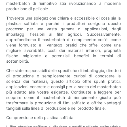
masterbatch di riempitivo stia rivoluzionando la moderna
produzione di pellicole.
Troverete una spiegazione chiara e accessibile di cosa sia la
plastica soffiata e perché i produttori scelgono questo
processo per una vasta gamma di applicazioni, dagli
imballaggi flessibili ai film agricoli. Successivamente,
approfondiremo il masterbatch di riempimento: cos'è, come
viene formulato e i vantaggi pratici che offre, come una
migliore lavorabilità, costi dei materiali inferiori, proprietà
fisiche migliorate e potenziali benefici in termini di
sostenibilità.
Che siate responsabili delle specifiche di imballaggio, direttori
di produzione o semplicemente curiosi di conoscere la
scienza dei materiali, questo articolo offre spunti pratici,
applicazioni concrete e consigli per la scelta del masterbatch
più adatto alle vostre esigenze. Continuate a leggere per
scoprire come il masterbatch di riempimento giusto può
trasformare la produzione di film soffiato e offrire vantaggi
tangibili sulla linea di produzione e nel prodotto finale.
Comprensione della plastica soffiata
Il film plastico soffiato si riferisce a sottili pellicole polimeriche