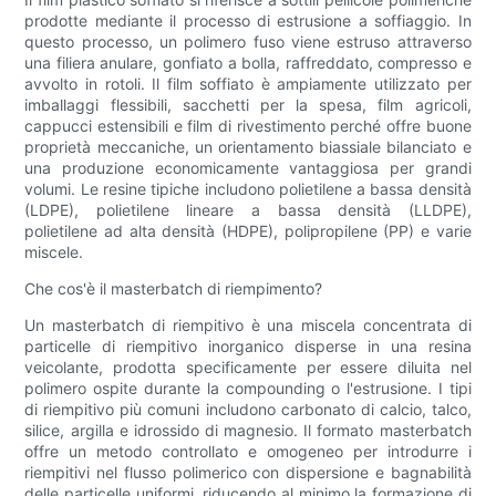
prodotte mediante il processo di estrusione a soffiaggio. In
questo processo, un polimero fuso viene estruso attraverso
una filiera anulare, gonfiato a bolla, raffreddato, compresso e
avvolto in rotoli. Il film soffiato è ampiamente utilizzato per
imballaggi flessibili, sacchetti per la spesa, film agricoli,
cappucci estensibili e film di rivestimento perché offre buone
proprietà meccaniche, un orientamento biassiale bilanciato e
una produzione economicamente vantaggiosa per grandi
volumi. Le resine tipiche includono polietilene a bassa densità
(LDPE), polietilene lineare a bassa densità (LLDPE),
polietilene ad alta densità (HDPE), polipropilene (PP) e varie
miscele.
Che cos'è il masterbatch di riempimento?
Un masterbatch di riempitivo è una miscela concentrata di
particelle di riempitivo inorganico disperse in una resina
veicolante, prodotta specificamente per essere diluita nel
polimero ospite durante la compounding o l'estrusione. I tipi
di riempitivo più comuni includono carbonato di calcio, talco,
silice, argilla e idrossido di magnesio. Il formato masterbatch
offre un metodo controllato e omogeneo per introdurre i
riempitivi nel flusso polimerico con dispersione e bagnabilità
delle particelle uniformi, riducendo al minimo la formazione di