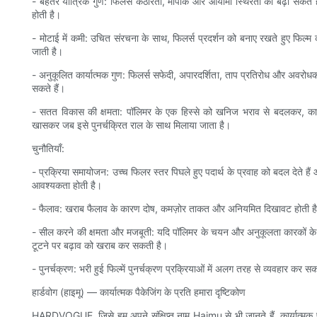
- बेहतर यांत्रिक गुण: फिलर्स कठोरता, मापांक और आयामी स्थिरता को बढ़ा सकते है
होती है।
- मोटाई में कमी: उचित संरचना के साथ, फिलर्स प्रदर्शन को बनाए रखते हुए फिल्
जाती है।
- अनुकूलित कार्यात्मक गुण: फिलर्स सफेदी, अपारदर्शिता, ताप प्रतिरोध और अवरोधक गु
सकते हैं।
- सतत विकास की क्षमता: पॉलिमर के एक हिस्से को खनिज भराव से बदलकर, कार्
खासकर जब इसे पुनर्चक्रित राल के साथ मिलाया जाता है।
चुनौतियाँ:
- प्रक्रिया समायोजन: उच्च फिलर स्तर पिघले हुए पदार्थ के प्रवाह को बदल देते है
आवश्यकता होती है।
- फैलाव: खराब फैलाव के कारण दोष, कमज़ोर ताकत और अनियमित दिखावट होती ह
- सील करने की क्षमता और मजबूती: यदि पॉलिमर के चयन और अनुकूलता कारकों क
टूटने पर बढ़ाव को खराब कर सकती है।
- पुनर्चक्रण: भरी हुई फिल्में पुनर्चक्रण प्रक्रियाओं में अलग तरह से व्यवहार कर सकती
हार्डवोग (हाइमू) — कार्यात्मक पैकेजिंग के प्रति हमारा दृष्टिकोण
HARDVOGUE, जिसे हम अपने संक्षिप्त नाम Haimu से भी जानते हैं, कार्यात्मक पैक