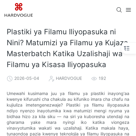
Plastiki ya Filamu Iliyopasuka ni
Nini? Matumizi ya Filamu ya Kujaza
Masterbatch Katika Uzalishaji wa
Filamu ya Kisasa Iliyopasuka
2026-05-04
HARDVOGUE
192
Umewahi kusimama juu ya filamu ya plastiki inayong'aa
kwenye kifurushi cha chakula au kifuniko imara cha chafu na
kujiuliza imetengenezwaje? Plastiki ya filamu iliyopasuka
ndiyo nyenzo inayotumika kwa matumizi mengi nyuma ya
bidhaa hizo za kila siku — na siri ya kuboresha utendaji na
gharama yake mara nyingi iko katika viongeza
vinavyotumika wakati wa uzalishaji. Katika makala haya,
tunaondoa pazia kwenye teknolojia ya filamu iliyopasuka na