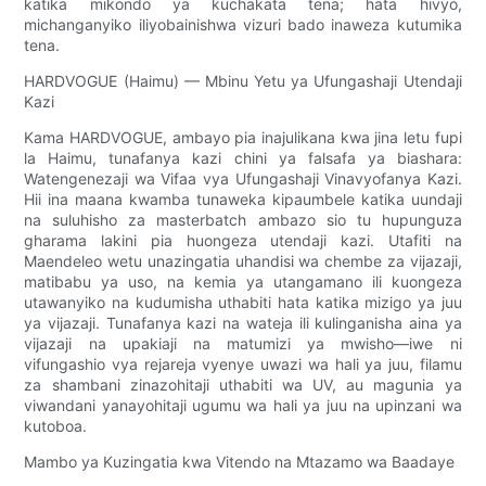
katika mikondo ya kuchakata tena; hata hivyo,
michanganyiko iliyobainishwa vizuri bado inaweza kutumika
tena.
HARDVOGUE (Haimu) — Mbinu Yetu ya Ufungashaji Utendaji
Kazi
Kama HARDVOGUE, ambayo pia inajulikana kwa jina letu fupi
la Haimu, tunafanya kazi chini ya falsafa ya biashara:
Watengenezaji wa Vifaa vya Ufungashaji Vinavyofanya Kazi.
Hii ina maana kwamba tunaweka kipaumbele katika uundaji
na suluhisho za masterbatch ambazo sio tu hupunguza
gharama lakini pia huongeza utendaji kazi. Utafiti na
Maendeleo wetu unazingatia uhandisi wa chembe za vijazaji,
matibabu ya uso, na kemia ya utangamano ili kuongeza
utawanyiko na kudumisha uthabiti hata katika mizigo ya juu
ya vijazaji. Tunafanya kazi na wateja ili kulinganisha aina ya
vijazaji na upakiaji na matumizi ya mwisho—iwe ni
vifungashio vya rejareja vyenye uwazi wa hali ya juu, filamu
za shambani zinazohitaji uthabiti wa UV, au magunia ya
viwandani yanayohitaji ugumu wa hali ya juu na upinzani wa
kutoboa.
Mambo ya Kuzingatia kwa Vitendo na Mtazamo wa Baadaye