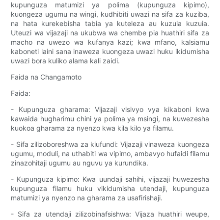
kupunguza matumizi ya polima (kupunguza kipimo),
kuongeza ugumu na wingi, kudhibiti uwazi na sifa za kuziba,
na hata kurekebisha tabia ya kuteleza au kuzuia kuzuia.
Uteuzi wa vijazaji na ukubwa wa chembe pia huathiri sifa za
macho na uwezo wa kufanya kazi; kwa mfano, kalsiamu
kaboneti laini sana inaweza kuongeza uwazi huku ikidumisha
uwazi bora kuliko alama kali zaidi.
Faida na Changamoto
Faida:
- Kupunguza gharama: Vijazaji visivyo vya kikaboni kwa
kawaida hugharimu chini ya polima ya msingi, na kuwezesha
kuokoa gharama za nyenzo kwa kila kilo ya filamu.
- Sifa zilizoboreshwa za kiufundi: Vijazaji vinaweza kuongeza
ugumu, moduli, na uthabiti wa vipimo, ambavyo hufaidi filamu
zinazohitaji ugumu au nguvu ya kurundika.
- Kupunguza kipimo: Kwa uundaji sahihi, vijazaji huwezesha
kupunguza filamu huku vikidumisha utendaji, kupunguza
matumizi ya nyenzo na gharama za usafirishaji.
- Sifa za utendaji zilizobinafsishwa: Vijaza huathiri weupe,