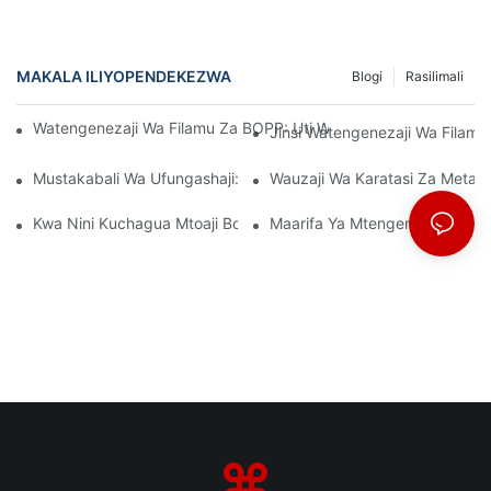
MAKALA ILIYOPENDEKEZWA
Blogi
Rasilimali
Watengenezaji Wa Filamu Za BOPP: Uti Wa Mgongo Wa Ufungas
Jinsi Watengenezaji Wa Filamu 
Mustakabali Wa Ufungashaji: Maarifa Kutoka Kwa Watengenez
Wauzaji Wa Karatasi Za Metal
Kwa Nini Kuchagua Mtoaji Bora Wa Filamu Wa BOPP Ni Muhimu 
Maarifa Ya Mtengenezaji Wa Fi