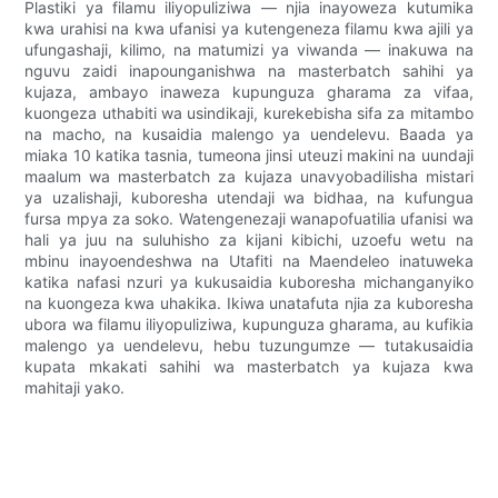
Plastiki ya filamu iliyopuliziwa — njia inayoweza kutumika
kwa urahisi na kwa ufanisi ya kutengeneza filamu kwa ajili ya
ufungashaji, kilimo, na matumizi ya viwanda — inakuwa na
nguvu zaidi inapounganishwa na masterbatch sahihi ya
kujaza, ambayo inaweza kupunguza gharama za vifaa,
kuongeza uthabiti wa usindikaji, kurekebisha sifa za mitambo
na macho, na kusaidia malengo ya uendelevu. Baada ya
miaka 10 katika tasnia, tumeona jinsi uteuzi makini na uundaji
maalum wa masterbatch za kujaza unavyobadilisha mistari
ya uzalishaji, kuboresha utendaji wa bidhaa, na kufungua
fursa mpya za soko. Watengenezaji wanapofuatilia ufanisi wa
hali ya juu na suluhisho za kijani kibichi, uzoefu wetu na
mbinu inayoendeshwa na Utafiti na Maendeleo inatuweka
katika nafasi nzuri ya kukusaidia kuboresha michanganyiko
na kuongeza kwa uhakika. Ikiwa unatafuta njia za kuboresha
ubora wa filamu iliyopuliziwa, kupunguza gharama, au kufikia
malengo ya uendelevu, hebu tuzungumze — tutakusaidia
kupata mkakati sahihi wa masterbatch ya kujaza kwa
mahitaji yako.