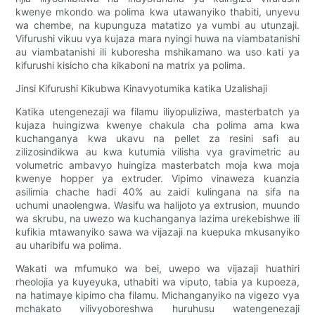
kwenye mkondo wa polima kwa utawanyiko thabiti, unyevu
wa chembe, na kupunguza matatizo ya vumbi au utunzaji.
Vifurushi vikuu vya kujaza mara nyingi huwa na viambatanishi
au viambatanishi ili kuboresha mshikamano wa uso kati ya
kifurushi kisicho cha kikaboni na matrix ya polima.
Jinsi Kifurushi Kikubwa Kinavyotumika katika Uzalishaji
Katika utengenezaji wa filamu iliyopuliziwa, masterbatch ya
kujaza huingizwa kwenye chakula cha polima ama kwa
kuchanganya kwa ukavu na pellet za resini safi au
zilizosindikwa au kwa kutumia vilisha vya gravimetric au
volumetric ambavyo huingiza masterbatch moja kwa moja
kwenye hopper ya extruder. Vipimo vinaweza kuanzia
asilimia chache hadi 40% au zaidi kulingana na sifa na
uchumi unaolengwa. Wasifu wa halijoto ya extrusion, muundo
wa skrubu, na uwezo wa kuchanganya lazima urekebishwe ili
kufikia mtawanyiko sawa wa vijazaji na kuepuka mkusanyiko
au uharibifu wa polima.
Wakati wa mfumuko wa bei, uwepo wa vijazaji huathiri
rheolojia ya kuyeyuka, uthabiti wa viputo, tabia ya kupoeza,
na hatimaye kipimo cha filamu. Michanganyiko na vigezo vya
mchakato vilivyoboreshwa huruhusu watengenezaji