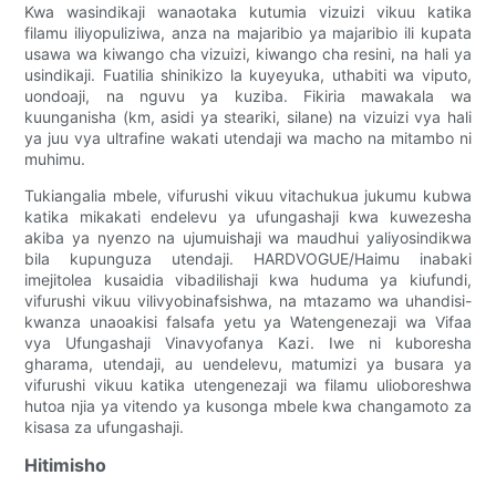
Kwa wasindikaji wanaotaka kutumia vizuizi vikuu katika
filamu iliyopuliziwa, anza na majaribio ya majaribio ili kupata
usawa wa kiwango cha vizuizi, kiwango cha resini, na hali ya
usindikaji. Fuatilia shinikizo la kuyeyuka, uthabiti wa viputo,
uondoaji, na nguvu ya kuziba. Fikiria mawakala wa
kuunganisha (km, asidi ya steariki, silane) na vizuizi vya hali
ya juu vya ultrafine wakati utendaji wa macho na mitambo ni
muhimu.
Tukiangalia mbele, vifurushi vikuu vitachukua jukumu kubwa
katika mikakati endelevu ya ufungashaji kwa kuwezesha
akiba ya nyenzo na ujumuishaji wa maudhui yaliyosindikwa
bila kupunguza utendaji. HARDVOGUE/Haimu inabaki
imejitolea kusaidia vibadilishaji kwa huduma ya kiufundi,
vifurushi vikuu vilivyobinafsishwa, na mtazamo wa uhandisi-
kwanza unaoakisi falsafa yetu ya Watengenezaji wa Vifaa
vya Ufungashaji Vinavyofanya Kazi. Iwe ni kuboresha
gharama, utendaji, au uendelevu, matumizi ya busara ya
vifurushi vikuu katika utengenezaji wa filamu ulioboreshwa
hutoa njia ya vitendo ya kusonga mbele kwa changamoto za
kisasa za ufungashaji.
Hitimisho