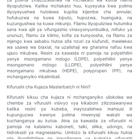
iliyopuliziwa. Katika mchakato huu, kuyeyuka kwa polima
iliyoyeyushwa hutolewa kupitia kijembe cha annular,
hufukuzwa na kuwa kiputo, hupozwa, huanguka, na
kuzungushwa na kuwa mikunjo. Filamu iliyopuliziwa hutumika
sana kwa ajili ya vifungashio vinavyonyumbulika, mifuko ya
ununuzi, filamu za kilimo, kofia za kunyoosha, na filamu za
mjengo kwa sababu hutoa sifa nzuri za kiufundi, mwelekeo
wa usawa wa biaxial, na uzalishaji wa gharama nafuu kwa
ujazo mkubwa. Resini za kawaida ni pamoja na polyethilini
yenye msongamano mdogo (LDPE), polyethilini yenye
msongamano mdogo (LLDPE), polyethilini yenye
msongamano mkubwa (HDPE), polypropen (PP), na
mchanganyiko mbalimbali.
Kifurushi cha Kujaza Masterbatch ni Nini?
Kifurushi kikuu cha kujaza ni mchanganyiko uliokolea wa
chembe za vifurushi visivyo vya kikaboni zilizotawanywa
katika resini ya kubeba, inayozalishwa mahsusi ili
kupunguzwa kwenye polima mwenyeji wakati wa
kuchanganya au kutoa. Aina za kawaida za vifurushi ni
pamoja na kalsiamu kaboneti, talki, silika, udongo, na
hidroksidi ya magnesiamu. Umbizo la kifurushi kikuu hutoa
njia iliyodhibitiwa na inayofanana ya kuingiza vifurushi