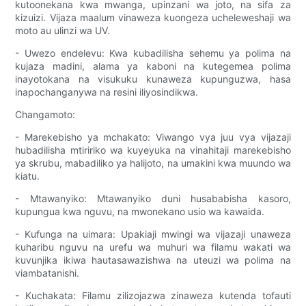
kutoonekana kwa mwanga, upinzani wa joto, na sifa za
kizuizi. Vijaza maalum vinaweza kuongeza ucheleweshaji wa
moto au ulinzi wa UV.
- Uwezo endelevu: Kwa kubadilisha sehemu ya polima na
kujaza madini, alama ya kaboni na kutegemea polima
inayotokana na visukuku kunaweza kupunguzwa, hasa
inapochanganywa na resini iliyosindikwa.
Changamoto:
- Marekebisho ya mchakato: Viwango vya juu vya vijazaji
hubadilisha mtiririko wa kuyeyuka na vinahitaji marekebisho
ya skrubu, mabadiliko ya halijoto, na umakini kwa muundo wa
kiatu.
- Mtawanyiko: Mtawanyiko duni husababisha kasoro,
kupungua kwa nguvu, na mwonekano usio wa kawaida.
- Kufunga na uimara: Upakiaji mwingi wa vijazaji unaweza
kuharibu nguvu na urefu wa muhuri wa filamu wakati wa
kuvunjika ikiwa hautasawazishwa na uteuzi wa polima na
viambatanishi.
- Kuchakata: Filamu zilizojazwa zinaweza kutenda tofauti