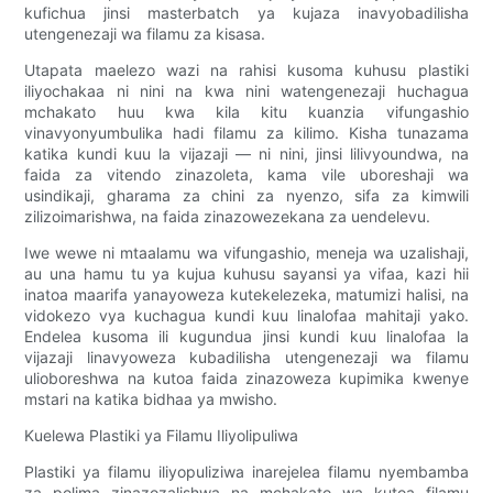
kufichua jinsi masterbatch ya kujaza inavyobadilisha
utengenezaji wa filamu za kisasa.
Utapata maelezo wazi na rahisi kusoma kuhusu plastiki
iliyochakaa ni nini na kwa nini watengenezaji huchagua
mchakato huu kwa kila kitu kuanzia vifungashio
vinavyonyumbulika hadi filamu za kilimo. Kisha tunazama
katika kundi kuu la vijazaji — ni nini, jinsi lilivyoundwa, na
faida za vitendo zinazoleta, kama vile uboreshaji wa
usindikaji, gharama za chini za nyenzo, sifa za kimwili
zilizoimarishwa, na faida zinazowezekana za uendelevu.
Iwe wewe ni mtaalamu wa vifungashio, meneja wa uzalishaji,
au una hamu tu ya kujua kuhusu sayansi ya vifaa, kazi hii
inatoa maarifa yanayoweza kutekelezeka, matumizi halisi, na
vidokezo vya kuchagua kundi kuu linalofaa mahitaji yako.
Endelea kusoma ili kugundua jinsi kundi kuu linalofaa la
vijazaji linavyoweza kubadilisha utengenezaji wa filamu
ulioboreshwa na kutoa faida zinazoweza kupimika kwenye
mstari na katika bidhaa ya mwisho.
Kuelewa Plastiki ya Filamu Iliyolipuliwa
Plastiki ya filamu iliyopuliziwa inarejelea filamu nyembamba
za polima zinazozalishwa na mchakato wa kutoa filamu