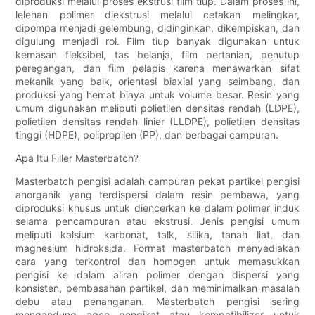
diproduksi melalui proses ekstrusi film tiup. Dalam proses ini,
lelehan polimer diekstrusi melalui cetakan melingkar,
dipompa menjadi gelembung, didinginkan, dikempiskan, dan
digulung menjadi rol. Film tiup banyak digunakan untuk
kemasan fleksibel, tas belanja, film pertanian, penutup
peregangan, dan film pelapis karena menawarkan sifat
mekanik yang baik, orientasi biaxial yang seimbang, dan
produksi yang hemat biaya untuk volume besar. Resin yang
umum digunakan meliputi polietilen densitas rendah (LDPE),
polietilen densitas rendah linier (LLDPE), polietilen densitas
tinggi (HDPE), polipropilen (PP), dan berbagai campuran.
Apa Itu Filler Masterbatch?
Masterbatch pengisi adalah campuran pekat partikel pengisi
anorganik yang terdispersi dalam resin pembawa, yang
diproduksi khusus untuk diencerkan ke dalam polimer induk
selama pencampuran atau ekstrusi. Jenis pengisi umum
meliputi kalsium karbonat, talk, silika, tanah liat, dan
magnesium hidroksida. Format masterbatch menyediakan
cara yang terkontrol dan homogen untuk memasukkan
pengisi ke dalam aliran polimer dengan dispersi yang
konsisten, pembasahan partikel, dan meminimalkan masalah
debu atau penanganan. Masterbatch pengisi sering
mengandung agen pengikat atau kompatibilizer untuk