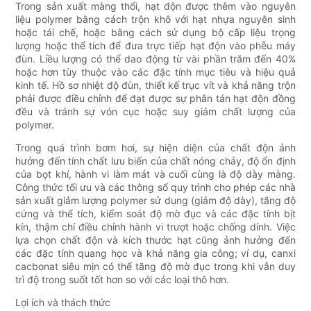
Trong sản xuất màng thổi, hạt độn được thêm vào nguyên
liệu polymer bằng cách trộn khô với hạt nhựa nguyên sinh
hoặc tái chế, hoặc bằng cách sử dụng bộ cấp liệu trọng
lượng hoặc thể tích để đưa trực tiếp hạt độn vào phễu máy
đùn. Liều lượng có thể dao động từ vài phần trăm đến 40%
hoặc hơn tùy thuộc vào các đặc tính mục tiêu và hiệu quả
kinh tế. Hồ sơ nhiệt độ đùn, thiết kế trục vít và khả năng trộn
phải được điều chỉnh để đạt được sự phân tán hạt độn đồng
đều và tránh sự vón cục hoặc suy giảm chất lượng của
polymer.
Trong quá trình bơm hơi, sự hiện diện của chất độn ảnh
hưởng đến tính chất lưu biến của chất nóng chảy, độ ổn định
của bọt khí, hành vi làm mát và cuối cùng là độ dày màng.
Công thức tối ưu và các thông số quy trình cho phép các nhà
sản xuất giảm lượng polymer sử dụng (giảm độ dày), tăng độ
cứng và thể tích, kiểm soát độ mờ đục và các đặc tính bịt
kín, thậm chí điều chỉnh hành vi trượt hoặc chống dính. Việc
lựa chọn chất độn và kích thước hạt cũng ảnh hưởng đến
các đặc tính quang học và khả năng gia công; ví dụ, canxi
cacbonat siêu mịn có thể tăng độ mờ đục trong khi vẫn duy
trì độ trong suốt tốt hơn so với các loại thô hơn.
Lợi ích và thách thức