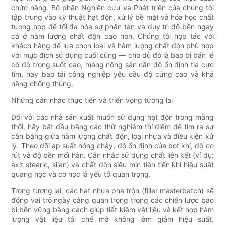
chức năng. Bộ phận Nghiên cứu và Phát triển của chúng tôi
tập trung vào kỹ thuật hạt độn, xử lý bề mặt và hóa học chất
tương hợp để tối đa hóa sự phân tán và duy trì độ bền ngay
cả ở hàm lượng chất độn cao hơn. Chúng tôi hợp tác với
khách hàng để lựa chọn loại và hàm lượng chất độn phù hợp
với mục đích sử dụng cuối cùng — cho dù đó là bao bì bán lẻ
có độ trong suốt cao, màng nông sản cần độ ổn định tia cực
tím, hay bao tải công nghiệp yêu cầu độ cứng cao và khả
năng chống thủng.
Những cân nhắc thực tiễn và triển vọng tương lai
Đối với các nhà sản xuất muốn sử dụng hạt độn trong màng
thổi, hãy bắt đầu bằng các thử nghiệm thí điểm để tìm ra sự
cân bằng giữa hàm lượng chất độn, loại nhựa và điều kiện xử
lý. Theo dõi áp suất nóng chảy, độ ổn định của bọt khí, độ co
rút và độ bền mối hàn. Cân nhắc sử dụng chất liên kết (ví dụ:
axit stearic, silan) và chất độn siêu mịn tiên tiến khi hiệu suất
quang học và cơ học là yếu tố quan trọng.
Trong tương lai, các hạt nhựa pha trộn (filler masterbatch) sẽ
đóng vai trò ngày càng quan trọng trong các chiến lược bao
bì bền vững bằng cách giúp tiết kiệm vật liệu và kết hợp hàm
lượng vật liệu tái chế mà không làm giảm hiệu suất.