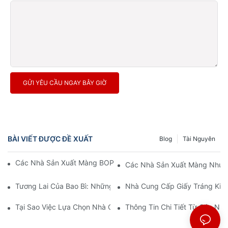
GỬI YÊU CẦU NGAY BÂY GIỜ
BÀI VIẾT ĐƯỢC ĐỀ XUẤT
Blog
Tài Nguyên
Các Nhà Sản Xuất Màng BOPP: Xương Sống Của Bao Bì Mềm
Các Nhà Sản Xuất Màng Nhựa 
Tương Lai Của Bao Bì: Những Hiểu Biết Từ Các Nhà Sản Xuất V
Nhà Cung Cấp Giấy Tráng Kim 
Tại Sao Việc Lựa Chọn Nhà Cung Cấp Màng BOPP Phù Hợp Lại 
Thông Tin Chi Tiết Từ Các N