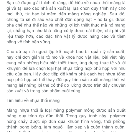
Bạn sẽ được giải thích rõ ràng, dễ hiểu về nhựa thổi màng là
gì và tại sao các nhà sản xuất lại lựa chọn quy trình này cho
mọi thứ, từ bao bì mềm đến màng nông nghiệp. Sau đó,
chúng ta sẽ đi sâu vào chất độn dạng hạt – nó là gì, được
pha chế như thế nào và những lợi ích thiết thực mà nó mang
lại, chẳng hạn như khả năng xử lý được cải thiện, chi phí vật
liệu thấp hơn, các đặc tính vật lý được nâng cao và tiềm
năng về tính bền vững.
Cho dù bạn là người lập kế hoạch bao bì, quản lý sản xuất,
hay chỉ đơn giản là tò mò về khoa học vật liệu, bài viết này
cung cấp những hiểu biết thiết thực, ứng dụng thực tế và lời
khuyên để lựa chọn loại hạt nhựa tổng hợp phù hợp với nhu
cầu của bạn. Hãy đọc tiếp để khám phá cách hạt nhựa tổng
hợp phù hợp có thể thay đổi quy trình sản xuất màng thổi và
mang lại những lợi thế có thể đo lường được trên dây chuyền
sản xuất và trong sản phẩm cuối cùng.
Tìm hiểu về nhựa thổi màng
Màng nhựa thổi là loại màng polymer mỏng được sản xuất
bằng quy trình ép đùn thổi. Trong quy trình này, polymer
nóng chảy được ép đùn qua khuôn hình vòng, thổi phồng
thành bong bóng, làm nguội, làm xẹp và cuộn thành cuộn.