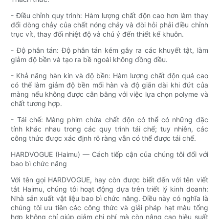
- Điều chỉnh quy trình: Hàm lượng chất độn cao hơn làm thay
đổi dòng chảy của chất nóng chảy và đòi hỏi phải điều chỉnh
trục vít, thay đổi nhiệt độ và chú ý đến thiết kế khuôn.
- Độ phân tán: Độ phân tán kém gây ra các khuyết tật, làm
giảm độ bền và tạo ra bề ngoài không đồng đều.
- Khả năng hàn kín và độ bền: Hàm lượng chất độn quá cao
có thể làm giảm độ bền mối hàn và độ giãn dài khi đứt của
màng nếu không được cân bằng với việc lựa chọn polyme và
chất tương hợp.
- Tái chế: Màng phim chứa chất độn có thể có những đặc
tính khác nhau trong các quy trình tái chế; tuy nhiên, các
công thức được xác định rõ ràng vẫn có thể được tái chế.
HARDVOGUE (Haimu) — Cách tiếp cận của chúng tôi đối với
bao bì chức năng
Với tên gọi HARDVOGUE, hay còn được biết đến với tên viết
tắt Haimu, chúng tôi hoạt động dựa trên triết lý kinh doanh:
Nhà sản xuất vật liệu bao bì chức năng. Điều này có nghĩa là
chúng tôi ưu tiên các công thức và giải pháp hạt màu tổng
hợp không chỉ giúp giảm chi phí mà còn nâng cao hiệu suất