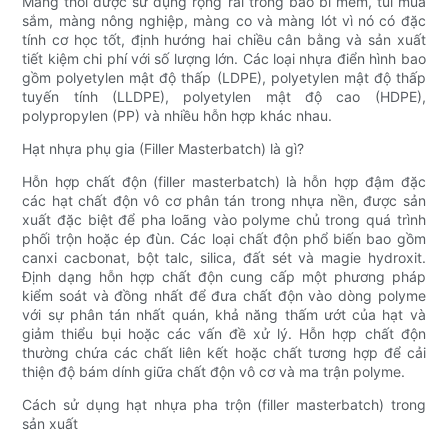
Màng thổi được sử dụng rộng rãi trong bao bì mềm, túi mua
sắm, màng nông nghiệp, màng co và màng lót vì nó có đặc
tính cơ học tốt, định hướng hai chiều cân bằng và sản xuất
tiết kiệm chi phí với số lượng lớn. Các loại nhựa điển hình bao
gồm polyetylen mật độ thấp (LDPE), polyetylen mật độ thấp
tuyến tính (LLDPE), polyetylen mật độ cao (HDPE),
polypropylen (PP) và nhiều hỗn hợp khác nhau.
Hạt nhựa phụ gia (Filler Masterbatch) là gì?
Hỗn hợp chất độn (filler masterbatch) là hỗn hợp đậm đặc
các hạt chất độn vô cơ phân tán trong nhựa nền, được sản
xuất đặc biệt để pha loãng vào polyme chủ trong quá trình
phối trộn hoặc ép đùn. Các loại chất độn phổ biến bao gồm
canxi cacbonat, bột talc, silica, đất sét và magie hydroxit.
Định dạng hỗn hợp chất độn cung cấp một phương pháp
kiểm soát và đồng nhất để đưa chất độn vào dòng polyme
với sự phân tán nhất quán, khả năng thấm ướt của hạt và
giảm thiểu bụi hoặc các vấn đề xử lý. Hỗn hợp chất độn
thường chứa các chất liên kết hoặc chất tương hợp để cải
thiện độ bám dính giữa chất độn vô cơ và ma trận polyme.
Cách sử dụng hạt nhựa pha trộn (filler masterbatch) trong
sản xuất