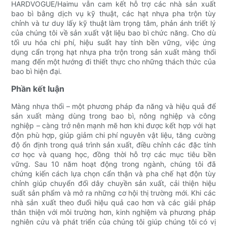
HARDVOGUE/Haimu vẫn cam kết hỗ trợ các nhà sản xuất
bao bì bằng dịch vụ kỹ thuật, các hạt nhựa pha trộn tùy
chỉnh và tư duy lấy kỹ thuật làm trọng tâm, phản ánh triết lý
của chúng tôi về sản xuất vật liệu bao bì chức năng. Cho dù
tối ưu hóa chi phí, hiệu suất hay tính bền vững, việc ứng
dụng cẩn trọng hạt nhựa pha trộn trong sản xuất màng thổi
mang đến một hướng đi thiết thực cho những thách thức của
bao bì hiện đại.
Phần kết luận
Màng nhựa thổi – một phương pháp đa năng và hiệu quả để
sản xuất màng dùng trong bao bì, nông nghiệp và công
nghiệp – càng trở nên mạnh mẽ hơn khi được kết hợp với hạt
độn phù hợp, giúp giảm chi phí nguyên vật liệu, tăng cường
độ ổn định trong quá trình sản xuất, điều chỉnh các đặc tính
cơ học và quang học, đồng thời hỗ trợ các mục tiêu bền
vững. Sau 10 năm hoạt động trong ngành, chúng tôi đã
chứng kiến ​​cách lựa chọn cẩn thận và pha chế hạt độn tùy
chỉnh giúp chuyển đổi dây chuyền sản xuất, cải thiện hiệu
suất sản phẩm và mở ra những cơ hội thị trường mới. Khi các
nhà sản xuất theo đuổi hiệu quả cao hơn và các giải pháp
thân thiện với môi trường hơn, kinh nghiệm và phương pháp
nghiên cứu và phát triển của chúng tôi giúp chúng tôi có vị