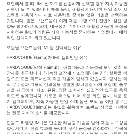
측면에서 볼 때, IML은 재료를 신중하게 선택할 경우 지속 가능한
선택이 될 수 있습니다. 예를 들어, 재활용이 용이한 단일 소재 시
스템을 사용하거나 재료 사용량을 줄이는 얇은 라벨을 선택하는
것입니다. 많은 브랜드들이 이제 제품 수명 주기 전반에 걸친 영
향을 평가하고 있으며, 내구성이 뛰어나고 재활용 가능한 포장을
지원하는 IML의 역량은 지속 가능성을 중시하는 기업들에게 매력
적인 선택지가 되고 있습니다.
오늘날 브랜드들이 IML을 선택하는 이유
HARDVOGUE(Haimu)가 IML 챔피언인 이유
HARDVOGUE(약칭 Haimu)는 아름다움과 기능성을 모두 갖춘 포
장재를 추구합니다. '기능성 포장재 제조업체'라는 경영 철학을 바
탕으로 모든 파트너십과 제품 개발에 임하고 있습니다. 당사는 미
적 우수성과 기술적 신뢰성을 결합한 IML(단일 소재 포장재) 솔루
션을 제공하며, 제조, 유통, 최종 소비자의 실질적인 요구를 충족
하도록 설계합니다. 새로운 퍼스널 케어 제품 라인 출시, 식품 용
기 업그레이드, 지속 가능한 단일 소재 옵션 모색 등 어떤 경우든
HARDVOGUE(Haimu)는 IML을 활용하여 브랜드 성공을 지원하
는 전문 지식과 소재를 제공합니다.
인몰드 라벨링(IML)은 단순한 라벨링 기술을 넘어 제품 내구성을
향상시키고, 진열 효과를 높이며, 생산 공정을 간소화하는 전략적
인 선택입니다. 브랜드들이 시각적 효과와 기능적 성능 모두를 중