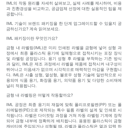
IML의 작동 원리를 자세히 살펴보고, 실제 사례를 제시하며, 비용
과 친환경성을 비교하고, 공급업체 선정에 대한 실용적인 팁을 제
공합니다.
IML 기술이 브랜드 패키징을 한 단계 업그레이드할 수 있을지 궁
금하신가요? 계속 읽어보세요.
IML 패키징이란 무엇인가요?
금형 내 라벨링(IML)은 미리 인쇄된 라벨을 금형에 넣어 성형 과
정에서 최종 플라스틱 용기에 일체형으로 접착시키는 포장 장식
및 라벨링 공정입니다. 용기 성형 후 라벨을 부착하는 기존 방식
과 달리, IML은 제조 과정에서 라벨을 제품에 접착시켜 내구성이
뛰어나고 이음새가 없으며 시각적으로 매력적인 마감을 구현합니
다. IML은 사출 성형, 열성형, 블로우 성형 기술에 일반적으로 사
용되며 식품 용기, 화장품 용기, 의약품 용기 및 다양한 소비재에
널리 적용됩니다.
금형 내 라벨링은 어떻게 작동할까요?
IML 공정은 최종 용기의 재질에 맞춰 폴리프로필렌(PP) 또는 폴
리에틸렌(PE)으로 제작되는 특수 필름 라벨의 설계 및 인쇄로 시
작됩니다. 라벨은 다이컷팅 과정을 거쳐 자동 라벨링 기계에 장착
되어 금형 내부에 정확하게 배치됩니다. 용융된 플라스틱이 금형
캐비티에 주입되거나 성형될 때, 라벨과 플라스틱은 열과 압력 하