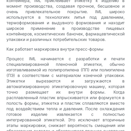
контейнера, IML приклеивает этикетку к изделию в
момент производства, создавая прочное, бесшовное и
очень привлекательное покрытие. IML широко
используется в технологиях литья под давлением,
термоформования и выдувного формования и находит
широкое применение в производстве пищевых
контейнеров, косметических баночек, фармацевтической
упаковки и различных потребительских товаров.
Как работает маркировка внутри пресс-формы
Процесс IML начинается с разработки и печати
специализированной пленочной этикетки, обычно
изготавливаемой из полипропилена (ПП) или полиэтилена
(ПЭ) в соответствии с материалом конечной упаковки.
Этикетки вырезаются и загружаются в
автоматизированную этикетировочную машину, которая
точно размещает их внутри формы. Когда
расплавленный пластик впрыскивается или формуется в
полость формы, этикетка и пластик сплавляются вместе
под воздействием тепла и давления. После охлаждения
готовое изделие извлекается с полностью
интегрированной этикеткой. Это исключает вторичные
этапы маркировки, снижает вероятность смещения или
образования складок и обеспечивает прочное сцепление