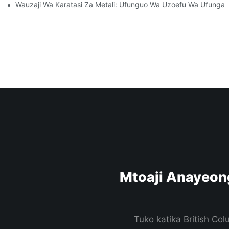
Wauzaji Wa Karatasi Za Metali: Ufunguo Wa Uzoefu Wa Ufungas
Mtoaji Anayeon
Tuko katika British Co