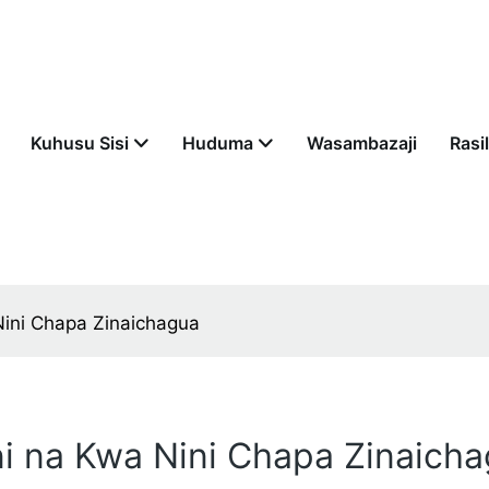
Kuhusu Sisi
Huduma
Wasambazaji
Rasil
Nini Chapa Zinaichagua
ni na Kwa Nini Chapa Zinaich