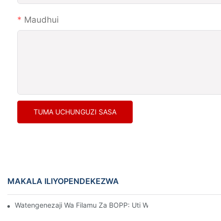
Maudhui
TUMA UCHUNGUZI SASA
MAKALA ILIYOPENDEKEZWA
Watengenezaji Wa Filamu Za BOPP: Uti Wa Mgongo Wa Ufungas