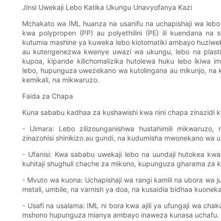
Jinsi Uwekaji Lebo Katika Ukungu Unavyofanya Kazi
Mchakato wa IML huanza na usanifu na uchapishaji wa leb
kwa polypropen (PP) au polyethilini (PE) ili kuendana 
kutumia mashine ya kuweka lebo kiotomatiki ambayo huziweka
au kutengenezwa kwenye uwazi wa ukungu, lebo na plastik
kupoa, kipande kilichomalizika hutolewa huku lebo ikiwa i
lebo, hupunguza uwezekano wa kutolingana au mikunjo, na 
kemikali, na mikwaruzo.
Faida za Chapa
Kuna sababu kadhaa za kushawishi kwa nini chapa zinazidi k
- Uimara: Lebo zilizounganishwa hustahimili mikwaruzo
zinazohisi shinikizo au gundi, na kudumisha mwonekano wa 
- Ufanisi: Kwa sababu uwekaji lebo na uundaji hutokea kwa
kuhitaji shughuli chache za mikono, kupunguza gharama za 
- Mvuto wa kuona: Uchapishaji wa rangi kamili na ubora wa j
metali, umbile, na varnish ya doa, na kusaidia bidhaa kuonek
- Usafi na usalama: IML ni bora kwa ajili ya ufungaji wa cha
mshono hupunguza mianya ambayo inaweza kunasa uchafu.