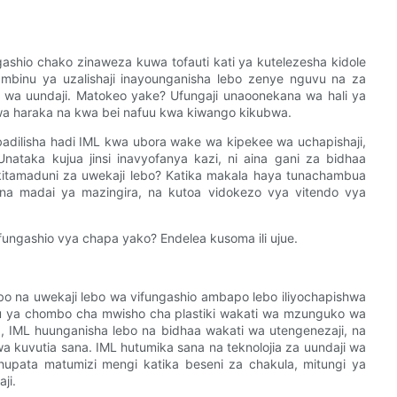
ashio chako zinaweza kuwa tofauti kati ya kutelezesha kidole
mbinu ya uzalishaji inayounganisha lebo zenye nguvu na za
wa uundaji. Matokeo yake? Ufungaji unaoonekana wa hali ya
hwa haraka na kwa bei nafuu kwa kiwango kikubwa.
dilisha hadi IML kwa ubora wake wa kipekee wa uchapishaji,
taka kujua jinsi inavyofanya kazi, ni aina gani za bidhaa
a kitamaduni za uwekaji lebo? Katika makala haya tunachambua
 na madai ya mazingira, na kutoa vidokezo vya vitendo vya
ngashio vya chapa yako? Endelea kusoma ili ujue.
o na uwekaji lebo wa vifungashio ambapo lebo iliyochapishwa
 ya chombo cha mwisho cha plastiki wakati wa mzunguko wa
 IML huunganisha lebo na bidhaa wakati wa utengenezaji, na
a kuvutia sana. IML hutumika sana na teknolojia za uundaji wa
 hupata matumizi mengi katika beseni za chakula, mitungi ya
ji.