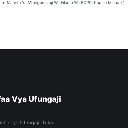
Kwa Biashara Yako
Maarifa Ya Mtengenezaji Wa Filamu Wa BOPP: Kupitia Mitindo Y
aa Vya Ufungaji
ishaji ya Ufungaji Tuko