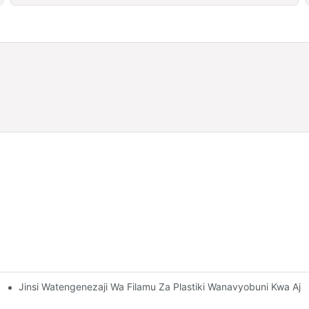
Jinsi Watengenezaji Wa Filamu Za Plastiki Wanavyobuni Kwa Ajil
haji Unaonyumbulika