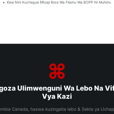
haji Wa Anasa
Kwa Nini Kuchagua Mtoaji Bora Wa Filamu Wa BOPP Ni Muhimu 
goza Ulimwenguni Wa Lebo Na Vif
Vya Kazi
lumbia Canada, haswa kuzingatia lebo & Sekta ya Uchap