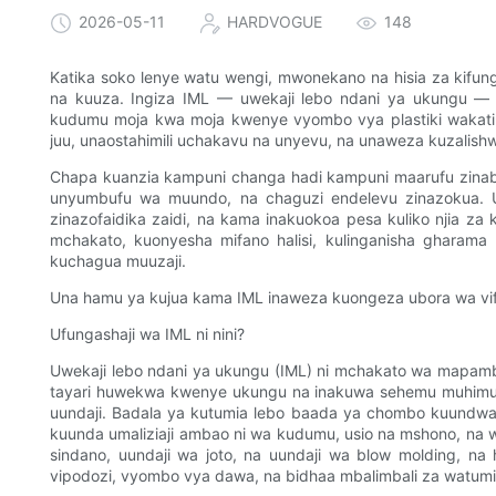
2026-05-11
HARDVOGUE
148
Katika soko lenye watu wengi, mwonekano na hisia za kifung
na kuuza. Ingiza IML — uwekaji lebo ndani ya ukungu — 
kudumu moja kwa moja kwenye vyombo vya plastiki wakati 
juu, unaostahimili uchakavu na unyevu, na unaweza kuzalis
Chapa kuanzia kampuni changa hadi kampuni maarufu zinaba
unyumbufu wa muundo, na chaguzi endelevu zinazokua. Una
zinazofaidika zaidi, na kama inakuokoa pesa kuliko njia z
mchakato, kuonyesha mifano halisi, kulinganisha gharama
kuchagua muuzaji.
Una hamu ya kujua kama IML inaweza kuongeza ubora wa vifu
Ufungashaji wa IML ni nini?
Uwekaji lebo ndani ya ukungu (IML) ni mchakato wa mapamb
tayari huwekwa kwenye ukungu na inakuwa sehemu muhimu
uundaji. Badala ya kutumia lebo baada ya chombo kuundwa,
kuunda umaliziaji ambao ni wa kudumu, usio na mshono, na w
sindano, uundaji wa joto, na uundaji wa blow molding, na
vipodozi, vyombo vya dawa, na bidhaa mbalimbali za watumia