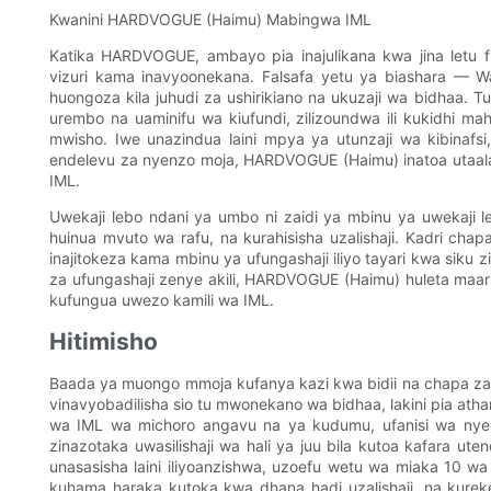
Kwanini HARDVOGUE (Haimu) Mabingwa IML
Katika HARDVOGUE, ambayo pia inajulikana kwa jina letu fu
vizuri kama inavyoonekana. Falsafa yetu ya biashara — W
huongoza kila juhudi za ushirikiano na ukuzaji wa bidhaa. 
urembo na uaminifu wa kiufundi, zilizoundwa ili kukidhi mah
mwisho. Iwe unazindua laini mpya ya utunzaji wa kibinaf
endelevu za nyenzo moja, HARDVOGUE (Haimu) inatoa utaala
IML.
Uwekaji lebo ndani ya umbo ni zaidi ya mbinu ya uwekaji l
huinua mvuto wa rafu, na kurahisisha uzalishaji. Kadri cha
inajitokeza kama mbinu ya ufungashaji iliyo tayari kwa siku 
za ufungashaji zenye akili, HARDVOGUE (Haimu) huleta maari
kufungua uwezo kamili wa IML.
Hitimisho
Baada ya muongo mmoja kufanya kazi kwa bidii na chapa za 
vinavyobadilisha sio tu mwonekano wa bidhaa, lakini pia ath
wa IML wa michoro angavu na ya kudumu, ufanisi wa nye
zinazotaka uwasilishaji wa hali ya juu bila kutoa kafara ut
unasasisha laini iliyoanzishwa, uzoefu wetu wa miaka 10 w
kuhama haraka kutoka kwa dhana hadi uzalishaji, na kurek