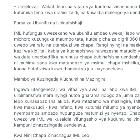
- Urejelezaji: Wakati lebo na vifaa vya kontena vinaendana
kutumika tena kwa urahisi zaidi, na kusaidia malengo ya uend
Fursa za Ubunifu na Ubinafsishaji
IML hufungua uwezekano wa ubunifu ambao uwekaji lebo w
michoro kuzunguka maumbo tata, kutoa picha za digrii 360 
uwepo wa rafu na utambuzi wa chapa. Rangi nyingi na mae
kazi wa kidijitali kabla ya kuchapishwa huwezesha marudio
wa data unaobadilika huruhusu chapa kubinafsisha uendesh
ni muhimu sana kwa matangazo ya msimu, chapa-mshirika, a
kuona hutafsiriwa kuwa thamani ya juu inayoonekana.
Mambo ya Kuzingatia Kiuchumi na Mazingira
Ingawa utengenezaji wa vifaa vya awali na lebo kwa IML u
ulioimarishwa mara nyingi hutoa gharama ndogo za jumla z
lebo kunasababisha akiba. Kwa mtazamo wa mazingira, IM
kwa makusudi - kwa mfano, kwa kutumia mifumo ya nyenzo
nyembamba ambazo hupunguza matumizi ya nyenzo. Chapa n
uwezo wa IML wa kusaidia vifungashio vya kudumu na vin
kampuni zinazozingatia uendelevu.
Kwa Nini Chapa Zinachagua IML Leo