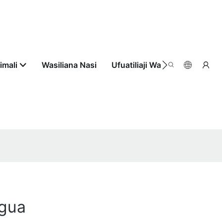
imali
Wasiliana Nasi
Ufuatiliaji Wa Agizo
agua