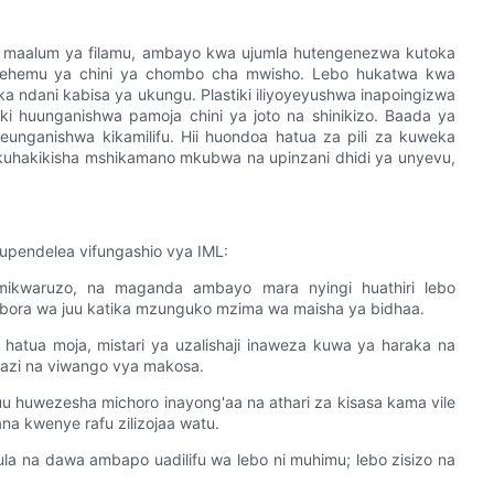
o maalum ya filamu, ambayo kwa ujumla hutengenezwa kutoka
na sehemu ya chini ya chombo cha mwisho. Lebo hukatwa kwa
 ndani kabisa ya ukungu. Plastiki iliyoyeyushwa inapoingizwa
i huunganishwa pamoja chini ya joto na shinikizo. Baada ya
meunganishwa kikamilifu. Hii huondoa hatua za pili za kuweka
kuhakikisha mshikamano mkubwa na upinzani dhidi ya unyevu,
upendelea vifungashio vya IML:
, mikwaruzo, na maganda ambayo mara nyingi huathiri lebo
ubora wa juu katika mzunguko mzima wa maisha ya bidhaa.
 hatua moja, mistari ya uzalishaji inaweza kuwa ya haraka na
kazi na viwango vya makosa.
uu huwezesha michoro inayong'aa na athari za kisasa kama vile
ana kwenye rafu zilizojaa watu.
kula na dawa ambapo uadilifu wa lebo ni muhimu; lebo zisizo na