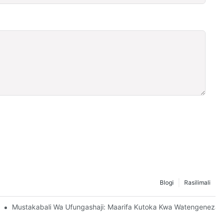
Blogi
Rasilimali
i Ya Uendelevu
Mustakabali Wa Ufungashaji: Maarifa Kutoka Kwa Watengeneza