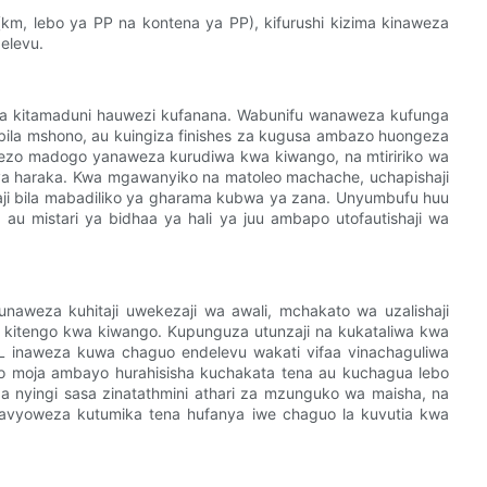
 (km, lebo ya PP na kontena ya PP), kifurushi kizima kinaweza
elevu.
a kitamaduni hauwezi kufanana. Wabunifu wanaweza kufunga
bila mshono, au kuingiza finishes za kugusa ambazo huongeza
lezo madogo yanaweza kurudiwa kwa kiwango, na mtiririko wa
 ya haraka. Kwa mgawanyiko na matoleo machache, uchapishaji
aji bila mabadiliko ya gharama kubwa ya zana. Unyumbufu huu
u mistari ya bidhaa ya hali ya juu ambapo utofautishaji wa
naweza kuhitaji uwekezaji wa awali, mchakato wa uzalishaji
a kitengo kwa kiwango. Kupunguza utunzaji na kukataliwa kwa
L inaweza kuwa chaguo endelevu wakati vifaa vinachaguliwa
 moja ambayo hurahisisha kuchakata tena au kuchagua lebo
yingi sasa zinatathmini athari za mzunguko wa maisha, na
avyoweza kutumika tena hufanya iwe chaguo la kuvutia kwa