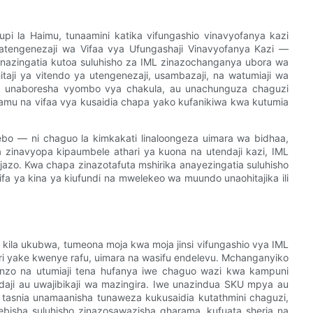
pi la Haimu, tunaamini katika vifungashio vinavyofanya kazi
atengenezaji wa Vifaa vya Ufungashaji Vinavyofanya Kazi —
Tunazingatia kutoa suluhisho za IML zinazochanganya ubora wa
itaji ya vitendo ya utengenezaji, usambazaji, na watumiaji wa
si, unaboresha vyombo vya chakula, au unachunguza chaguzi
mu na vifaa vya kusaidia chapa yako kufanikiwa kwa kutumia
ebo — ni chaguo la kimkakati linaloongeza uimara wa bidhaa,
pa zinavyopa kipaumbele athari ya kuona na utendaji kazi, IML
zijazo. Kwa chapa zinazotafuta mshirika anayezingatia suluhisho
fa ya kina ya kiufundi na mwelekeo wa muundo unaohitajika ili
kila ukubwa, tumeona moja kwa moja jinsi vifungashio vya IML
ari yake kwenye rafu, uimara na wasifu endelevu. Mchanganyiko
nzo na utumiaji tena hufanya iwe chaguo wazi kwa kampuni
endaji au uwajibikaji wa mazingira. Iwe unazindua SKU mpya au
a tasnia unamaanisha tunaweza kukusaidia kutathmini chaguzi,
ebisha suluhisho zinazosawazisha gharama, kufuata sheria na