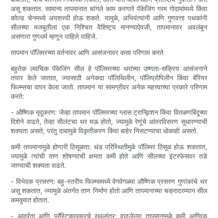
असू शकतात. सामान्य तापमानात चांगले काम करणारे पॅकेजिंग गरम गोदामांमध्ये किंवा
कोल्ड चेनमध्ये अयशस्वी होऊ शकते. यामुळे, अभियंत्यांनी आणि गुणवत्ता पथकांनी
सीलच्या मजबुतीला एक निश्चित वैशिष्ट्य मानण्याऐवजी, तापमानावर अवलंबून
असणारा गुणधर्म म्हणून पाहिले पाहिजे.
तापमान पॉलिमरच्या वर्तनावर आणि आसंजनावर कसा परिणाम करते
बहुतेक लवचिक पॅकेजिंग सील हे पॉलिमरच्या थरांच्या उष्णता-सक्रिय आसंजनाने
तयार केले जातात, ज्यासाठी अनेकदा पॉलिथिलीन, पॉलिप्रोपिलीन किंवा बॅरियर
फिल्म्सचा वापर केला जातो. तापमान या सामग्रीवर अनेक महत्त्वाच्या प्रकारे परिणाम
करते:
- औष्णिक मृदूकरण: जेव्हा तापमान पॉलिमरच्या ग्लास ट्रान्झिशन किंवा वितळणबिंदूच्या
दिशेने वाढते, तेव्हा सीलंटचा थर मऊ होतो, ज्यामुळे रेणूंचे आंतरविसरण सुधारण्याची
शक्यता असते, परंतु दाबामुळे विकृतीकरण किंवा बाहेर निसटण्याचा धोकाही असतो.
कमी तापमानामुळे होणारी ठिसूळता: थंड परिस्थितीमुळे पॉलिमर ठिसूळ होऊ शकतात,
ज्यामुळे त्यांची ताण शोषण्याची क्षमता कमी होते आणि सीलच्या इंटरफेसवर तडे
जाण्याची शक्यता वाढते.
- विभेदक प्रसरण: बहु-स्तरीय फिल्म्समध्ये वेगवेगळ्या औष्णिक प्रसरण गुणांकांचे थर
असू शकतात, ज्यामुळे अंतर्गत ताण निर्माण होतो आणि तापमानाच्या चक्रादरम्यान सील
कमकुवत होतात.
- आर्द्रता आणि प्लॅस्टिकायझरचे स्थलांतर: वाढलेल्या तापमानामुळे कमी आण्विक