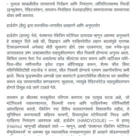
- पुरवठा साखळीतील तापमानाचे निरीक्षण आणि नियंत्रण: लॉजिस्टिक्सच्या निवडी
(इन्सुलेशन, रेफ्रिजरेशन, तापमान-नियंत्रित वेअरहाउसिंग) समस्याजनक तापमानाचा
धोका कमी करतात.
हार्डवोग (हैमू) द्वारा वास्तविक-जगातील उदाहरणे आणि अनुप्रयोग
हार्डवोग (हायमू) येथे, फंक्शनल पॅकेजिंग मटेरियल उत्पादक म्हणून आमच्या अनुभवाने
हे दाखवून दिले आहे की, डिझाइन आणि प्रक्रियेतील लहान बदलांमुळे प्रत्यक्ष
टिकाऊपणामध्ये अनेकदा मोठी सुधारणा होते. एका प्रकरणात, एका स्नॅक-फूड
उत्पादकाला उष्ण उन्हाळ्यातील वाहतुकीदरम्यान सील निकामी होण्याचा अनुभव आला.
किंचित जास्त मेल्ट रेंज असलेल्या ब्लेंड सीलंटचा वापर करून आणि व्हर्टिकल फॉर्म-
फिल-सील मशीनवरील ड्वेल टाइम ऑप्टिमाइझ करून, शेल्फ फील किंवा
मशिनिबिलिटीशी तडजोड न करता, सील निकामी होण्याचे प्रमाण लक्षणीयरीत्या कमी
झाले. चिल्ड फूड्समधील आणखी एका क्लायंटने इलास्टोमेरिक सीलंटचा थर समाविष्ट
करून थंड तापमानातील कणखरपणा सुधारला, ज्यामुळे रेफ्रिजरेटेड वाहतुकीदरम्यान
होणारे ठिसूळ तडे जाणे टाळले गेले.
तापमान हा सीलच्या मजबुतीवर परिणाम करणारा एक प्रमुख घटक आहे, जो
मटेरियलचे रसायनशास्त्र, फिल्मची रचना आणि प्रक्रियेच्या परिस्थितीशी
आंतरक्रिया करतो. पॅकेजिंग ज्या विविध वातावरणांमध्ये विश्वसनीय राहील, ते
सुनिश्चित करण्यासाठी सक्रिय चाचणी, विचारपूर्वक मटेरियलची निवड आणि
प्रक्रिया नियंत्रण आवश्यक आहे. हार्डवोग (HARDVOGUE) — जे हायमू
(Haimu) म्हणूनही ओळखले जाते — म्हणून, आम्ही 'फंक्शनल पॅकेजिंग मटेरियल
मॅन्युफॅक्चरर्स' या आमच्या मूळ व्यावसायिक तत्त्वज्ञानानुसार ही आव्हाने सोडवण्यासाठी