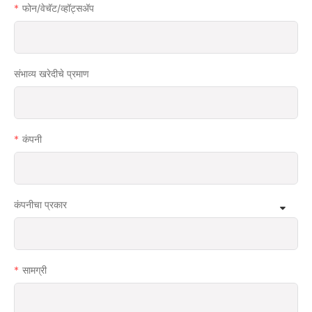
फोन/वेचॅट/व्हॉट्सअ‍ॅप
संभाव्य खरेदीचे प्रमाण
कंपनी
कंपनीचा प्रकार
सामग्री