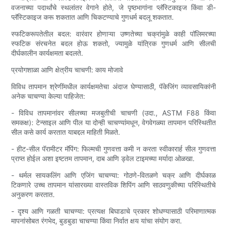
वजनाच्या पदार्थांचे स्थलांतर वेगाने होते, जे पृष्ठभागांना प्लॅस्टिकाइज किंवा डी-
प्लॅस्टिकाइज करू शकतात आणि चिकटण्याचे गुणधर्म बदलू शकतात.
स्फटिकरूपतेतील बदल: वारंवार होणाऱ्या उष्णतेच्या चक्रांमुळे काही पॉलिमरच्या
स्फटिक संरचनेत बदल होऊ शकतो, ज्यामुळे यांत्रिक गुणधर्म आणि सीलची
दीर्घकालीन कार्यक्षमता बदलते.
प्रयोगशाळा आणि क्षेत्रीय चाचणी: काय मोजावे
विविध तापमान श्रेणींमधील कार्यक्षमतेचा अंदाज घेण्यासाठी, पॅकेजिंग व्यावसायिकांनी
अनेक चाचण्या केल्या पाहिजेत:
- विविध तापमानांवर सीलच्या मजबुतीची चाचणी (उदा., ASTM F88 किंवा
समकक्ष): टेन्साइल आणि पील या दोन्ही चाचण्यांमधून, वेगवेगळ्या तापमान परिस्थितीत
सील कसे कार्य करतात याबद्दल माहिती मिळते.
- हीट-सील पॅरामीटर मॅपिंग: फिल्मची गुणवत्ता कमी न करता स्वीकारार्ह सील गुणवत्ता
प्राप्त होईल अशा इष्टतम तापमान, दाब आणि ड्वेल टाइमच्या मर्यादा ओळखा.
- थर्मल सायकलिंग आणि एजिंग चाचण्या: गोठणे-वितळणे चक्र आणि दीर्घकाळ
टिकणारे उच्च तापमान यांसारख्या वास्तविक शिपिंग आणि साठवणुकीच्या परिस्थितीचे
अनुकरण करतात.
- दृश्य आणि गळती चाचण्या: प्रत्यक्ष बिघाडाचे प्रकार शोधण्यासाठी परिमाणात्मक
मापनांसोबत रंगभेद, बुडबुडा चाचण्या किंवा निर्वात क्षय यांचा संयोग करा.