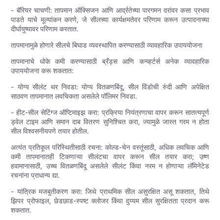
- बॅरियर चाचणी: तापमान ऑक्सिजन आणि आर्द्रतेच्या पारगमन दरांवर कसा प्रभाव
पाडते याचे मूल्यांकन करणे, जे सीलच्या कार्यक्षमतेवर परिणाम करून उत्पादनाच्या
दीर्घायुष्यावर परिणाम करतात.
तापमानामुळे होणारे सीलचे बिघाड व्यवस्थापित करण्यासाठी व्यावहारिक उपाययोजना
तापमानाचे धोके कमी करण्यासाठी ब्रँड्स आणि कन्व्हर्टर्स अनेक व्यावहारिक
उपाययोजना करू शकतात:
- योग्य सीलंट थर निवडा: योग्य वितळणबिंदू, सील विंडोची रुंदी आणि अपेक्षित
साठवण तापमानात लवचिकता असलेले पॉलिमर निवडा.
- हीट-सील सेटिंग्ज ऑप्टिमाइझ करा: प्रक्रिया नियंत्रणाचा वापर करून सातत्यपूर्ण
ड्वेल टाइम आणि समान दाब वितरण सुनिश्चित करा, ज्यामुळे जास्त गरम न होता
सील विश्वसनीयपणे तयार होतील.
अत्यंत प्रतिकूल परिस्थितीसाठी रचना: कोल्ड-चेन वस्तूंसाठी, अधिक लवचिक आणि
कमी तापमानातही टिकणाऱ्या सीलंटचा वापर करून सील तयार करा; उष्ण
हवामानासाठी, उच्च वितळणबिंदू असलेले सीलंट किंवा नरम न होणाऱ्या लॅमिनेटेड
रचनांना प्राधान्य द्या.
- यांत्रिक मजबुतीकरण करा: जिथे प्राथमिक सील असुरक्षित असू शकतात, तिथे
झिपर प्रोफाइल, छेडछाड-स्पष्ट क्लोजर किंवा दुय्यम सील सुरक्षितता प्रदान करू
शकतात.