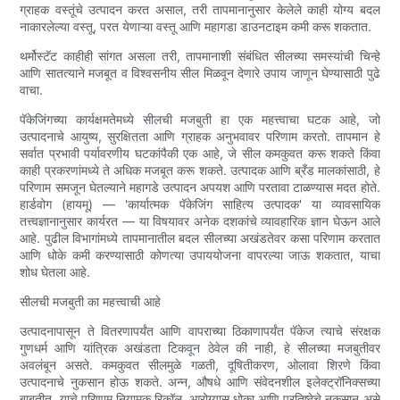
ग्राहक वस्तूंचे उत्पादन करत असाल, तरी तापमानानुसार केलेले काही योग्य बदल
नाकारलेल्या वस्तू, परत येणाऱ्या वस्तू आणि महागडा डाउनटाइम कमी करू शकतात.
थर्मोस्टॅट काहीही सांगत असला तरी, तापमानाशी संबंधित सीलच्या समस्यांची चिन्हे
आणि सातत्याने मजबूत व विश्वसनीय सील मिळवून देणारे उपाय जाणून घेण्यासाठी पुढे
वाचा.
पॅकेजिंगच्या कार्यक्षमतेमध्ये सीलची मजबुती हा एक महत्त्वाचा घटक आहे, जो
उत्पादनाचे आयुष्य, सुरक्षितता आणि ग्राहक अनुभवावर परिणाम करतो. तापमान हे
सर्वात प्रभावी पर्यावरणीय घटकांपैकी एक आहे, जे सील कमकुवत करू शकते किंवा
काही प्रकरणांमध्ये ते अधिक मजबूत करू शकते. उत्पादक आणि ब्रँड मालकांसाठी, हे
परिणाम समजून घेतल्याने महागडे उत्पादन अपयश आणि परतावा टाळण्यास मदत होते.
हार्डवोग (हायमू) — 'कार्यात्मक पॅकेजिंग साहित्य उत्पादक' या व्यावसायिक
तत्त्वज्ञानानुसार कार्यरत — या विषयावर अनेक दशकांचे व्यावहारिक ज्ञान घेऊन आले
आहे. पुढील विभागांमध्ये तापमानातील बदल सीलच्या अखंडतेवर कसा परिणाम करतात
आणि धोके कमी करण्यासाठी कोणत्या उपाययोजना वापरल्या जाऊ शकतात, याचा
शोध घेतला आहे.
सीलची मजबुती का महत्त्वाची आहे
उत्पादनापासून ते वितरणापर्यंत आणि वापराच्या ठिकाणापर्यंत पॅकेज त्याचे संरक्षक
गुणधर्म आणि यांत्रिक अखंडता टिकवून ठेवेल की नाही, हे सीलच्या मजबुतीवर
अवलंबून असते. कमकुवत सीलमुळे गळती, दूषितीकरण, ओलावा शिरणे किंवा
उत्पादनाचे नुकसान होऊ शकते. अन्न, औषधे आणि संवेदनशील इलेक्ट्रॉनिक्सच्या
बाबतीत, याचे परिणाम नियामक रिकॉल, आरोग्यास धोका आणि प्रतिष्ठेचे नुकसान असे