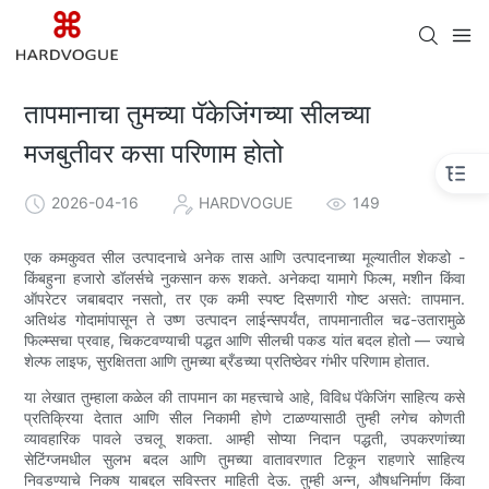
तापमानाचा तुमच्या पॅकेजिंगच्या सीलच्या
मजबुतीवर कसा परिणाम होतो
2026-04-16
HARDVOGUE
149
एक कमकुवत सील उत्पादनाचे अनेक तास आणि उत्पादनाच्या मूल्यातील शेकडो -
किंबहुना हजारो डॉलर्सचे नुकसान करू शकते. अनेकदा यामागे फिल्म, मशीन किंवा
ऑपरेटर जबाबदार नसतो, तर एक कमी स्पष्ट दिसणारी गोष्ट असते: तापमान.
अतिथंड गोदामांपासून ते उष्ण उत्पादन लाईन्सपर्यंत, तापमानातील चढ-उतारामुळे
फिल्म्सचा प्रवाह, चिकटवण्याची पद्धत आणि सीलची पकड यांत बदल होतो — ज्याचे
शेल्फ लाइफ, सुरक्षितता आणि तुमच्या ब्रँडच्या प्रतिष्ठेवर गंभीर परिणाम होतात.
या लेखात तुम्हाला कळेल की तापमान का महत्त्वाचे आहे, विविध पॅकेजिंग साहित्य कसे
प्रतिक्रिया देतात आणि सील निकामी होणे टाळण्यासाठी तुम्ही लगेच कोणती
व्यावहारिक पावले उचलू शकता. आम्ही सोप्या निदान पद्धती, उपकरणांच्या
सेटिंग्जमधील सुलभ बदल आणि तुमच्या वातावरणात टिकून राहणारे साहित्य
निवडण्याचे निकष याबद्दल सविस्तर माहिती देऊ. तुम्ही अन्न, औषधनिर्माण किंवा