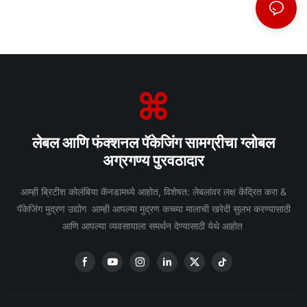
लेबल आणि फंक्शनल पॅकेजिंग सामग्रीचा ग्लोबल
अग्रगण्य पुरवठादार
आम्ही ब्रिटीश कोलंबिया कॅनडामध्ये आहोत, विशेषत: लेबलांवर लक्ष केंद्रित करा &
पॅकेजिंग मुद्रण उद्योग आम्ही आपल्या मुद्रण कच्च्या मालाची खरेदी सुलभ करण्यासाठी
आणि आपल्या व्यवसायाला समर्थन देण्यासाठी येथे आहोत