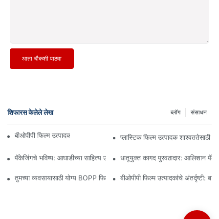
आता चौकशी पाठवा
शिफारस केलेले लेख
ब्लॉग
संसाधन
बीओपीपी फिल्म उत्पादक: लवचिक पॅकेजिंगचा कणा
प्लास्टिक फिल्म उत्पादक शाश्वततेसाठी 
पॅकेजिंगचे भविष्य: आघाडीच्या साहित्य उत्पादकांकडून अंतर्दृष्टी
धातूयुक्त कागद पुरवठादार: आलिशान पॅकेजि
तुमच्या व्यवसायासाठी योग्य BOPP फिल्म पुरवठादार निवडणे का महत्त्वाचे आहे
बीओपीपी फिल्म उत्पादकांचे अंतर्दृष्टी: बाज