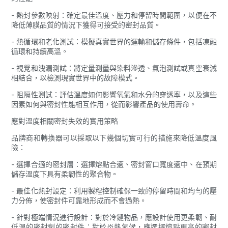
- 熱封參數映射：確定最佳溫度、壓力和停留時間範圍，以便在不
降低薄膜品質的情況下獲得可接受的密封品質。
- 熱循環和老化測試：模擬真實世界的運輸和儲存條件，包括凍融
循環和持續高溫。
- 視覺和洩漏測試：將定量測量與染料滲透、氣泡測試或真空衰減
相結合，以檢測現實世界中的故障模式。
- 阻隔性測試：評估溫度如何影響氧氣和水分的穿透率，以及這些
因素如何與密封性能相互作用，從而影響產品的使用壽命。
應對溫度相關密封失效的實用策略
品牌商和轉換器可以採取以下幾個切實可行的措施來降低溫度風
險：
- 選擇合適的密封層：選擇熔點合適、密封窗口寬度適中、在預期
儲存溫度下具有柔韌性的聚合物。
- 最佳化熱封設定：利用製程控制確保一致的停留時間和均勻的壓
力分佈，使密封件可靠地形成而不會過熱。
- 針對極端情況進行設計：對於冷鏈物品，應設計使用更柔韌、耐
低溫的密封劑的密封件；對於炎熱氣候，應選擇熔點更高的密封