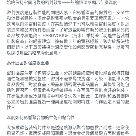
始終保持牢固可靠的密封效果——無論恆溫器顯示什麼溫度。
密封強度是包裝性能的關鍵因素，它影響產品的保質期、安全性
和消費者體驗。溫度是影響密封強度的最重要環境因素之一，它
既可以削弱密封強度，在某些情況下也可以增強密封強度。對於
製造商和品牌所有者而言，了解這些影響有助於避免代價高昂的
產品故障和退貨。 HARDVOGUE（海木）秉持著「功能性包裝材
料製造商」的經營理念，擁有數十年的實務經驗，致力於解決這
個問題。以下章節將探討溫度變化如何影響密封完整性，以及可
以採取哪些策略來降低風險。
為什麼密封強度很重要
密封強度決定了包裝從生產、分銷到最終使用階段能否保持其阻
隔性能和機械完整性。密封不嚴會導致洩漏、污染、潮氣滲入或
產品變質。對於食品、藥品和精密電子產品而言，其後果可能包
括監管召回、健康危害和聲譽損害。在室溫下性能良好的包裝，
在高溫倉庫或冷鏈環境中可能會失效。因此，工程師和品質團隊
必須將密封強度視為一種與溫度相關的特性，而非固定不變的屬
性。
溫度如何影響聚合物的性能和黏合性
大多數軟包裝密封件都是透過熱激活聚合物層黏合而成，通常使
用聚乙烯、聚丙烯或阻隔薄膜。溫度會從幾個關鍵方面影響這些