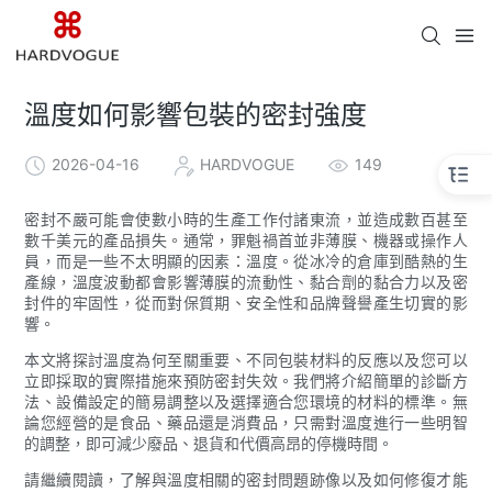
溫度如何影響包裝的密封強度
2026-04-16
HARDVOGUE
149
密封不嚴可能會使數小時的生產工作付諸東流，並造成數百甚至
數千美元的產品損失。通常，罪魁禍首並非薄膜、機器或操作人
員，而是一些不太明顯的因素：溫度。從冰冷的倉庫到酷熱的生
產線，溫度波動都會影響薄膜的流動性、黏合劑的黏合力以及密
封件的牢固性，從而對保質期、安全性和品牌聲譽產生切實的影
響。
本文將探討溫度為何至關重要、不同包裝材料的反應以及您可以
立即採取的實際措施來預防密封失效。我們將介紹簡單的診斷方
法、設備設定的簡易調整以及選擇適合您環境的材料的標準。無
論您經營的是食品、藥品還是消費品，只需對溫度進行一些明智
的調整，即可減少廢品、退貨和代價高昂的停機時間。
請繼續閱讀，了解與溫度相關的密封問題跡像以及如何修復才能