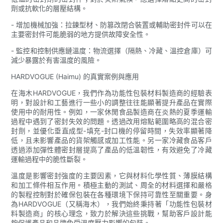
劑或抗軟化的層壓結構。
- 增加機械加強：拉鍊型材、防篡改閉合裝置或輔助密封件可以在
主要密封件可能脆弱的地方提供故障安全性。
- 監控和控制供應鏈溫度：物流選擇（隔熱、冷藏、溫控倉庫）可
減少暴露於有害溫度的風險。
HARDVOGUE (Haimu) 的真實案例與應用
在海木HARDVOGUE，我們作為功能性包裝材料製造商的經驗表
明，對設計和工藝進行一些小的調整往往能顯著提升產品在實際
使用中的耐用性。例如，一家休閒食品製造商在炎熱的夏季運輸
過程中遇到了密封失效的問題。透過改用熔點範圍略高的混合密
封劑，並優化垂直成型-填充-封口機的停留時間，失效率顯著降
低，且未影響產品的貨架觸感或加工性能。另一家冷藏食品客戶
透過添加彈性體密封層提高了產品的低溫韌性，有效避免了冷藏
運輸過程中的脆性斷裂。
溫度是影響密封強度的主要因素，它與材料化學性質、薄膜結構
和加工條件相互作用。積極主動的測試、周全的材料選擇和嚴格
的製程控制對於確保包裝在各種環境下保持可靠性至關重要。身
為HARDVOGUE（又稱海木），我們始終秉持著「功能性包裝材
料製造商」的核心理念，致力於解決這些挑戰，幫助客戶設計能
夠保護產品和品牌免受溫度壓力影響的包裝。