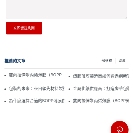
立即發送詢問
推薦的文章
部落格
資源
雙向拉伸聚丙烯薄膜（BOPP薄膜）製造商：柔性包裝的支柱
塑膠薄膜製造商如何透過創新實
包裝的未來：來自領先材料製造商的洞見
金屬化紙供應商：打造奢華包裝
為什麼選擇合適的BOPP薄膜供應商對您的業務至關重要
雙向拉伸聚丙烯薄膜（BOPP薄