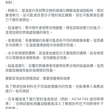
材料：
- 熱軟化：當溫度升高到聚合物的玻璃化轉變溫度或熔點時，密封
層會軟化，這可能會改善分子間的相互擴散，但也可能導致在壓
力下變形或擠出。
- 低溫脆化：寒冷條件會使聚合物變脆，降低其吸收應力的能力，
並增加密封界面處裂縫的萌生。
- 差異膨脹：多層薄膜的各層可能具有不同的熱膨脹係數，從而產
生內部應力，在溫度循環過程中削弱密封性能。
- 水分和增塑劑遷移：高溫會加速低分子量物質的遷移，這些物質
可以增塑或去增塑表面，並改變黏合性能。
- 結晶度變化：反覆的熱循環會改變某些聚合物的結晶結構，從而
改變其機械性能和長期密封性能。
實驗室測試和現場測試：需要測量哪些指標
為了預測包裝材料在不同溫度範圍內的性能，包裝專業人員應該
進行一系列測試：
- 在多種溫度下進行密封強度測試（例如，ASTM F88 或同等標
準）：拉伸試驗和剝離試驗都能深入了解密封件在不同熱條件下
的性能。