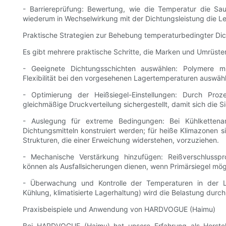
- Barriereprüfung: Bewertung, wie die Temperatur die Saue
wiederum in Wechselwirkung mit der Dichtungsleistung die L
Praktische Strategien zur Behebung temperaturbedingter Dic
Es gibt mehrere praktische Schritte, die Marken und Umrüste
- Geeignete Dichtungsschichten auswählen: Polymere mi
Flexibilität bei den vorgesehenen Lagertemperaturen auswäh
- Optimierung der Heißsiegel-Einstellungen: Durch Proz
gleichmäßige Druckverteilung sichergestellt, damit sich die 
- Auslegung für extreme Bedingungen: Bei Kühlkettenarti
Dichtungsmitteln konstruiert werden; für heiße Klimazonen 
Strukturen, die einer Erweichung widerstehen, vorzuziehen.
- Mechanische Verstärkung hinzufügen: Reißverschlusspro
können als Ausfallsicherungen dienen, wenn Primärsiegel mögl
- Überwachung und Kontrolle der Temperaturen in der Li
Kühlung, klimatisierte Lagerhaltung) wird die Belastung durc
Praxisbeispiele und Anwendung von HARDVOGUE (Haimu)
Bei HARDVOGUE (Haimu) hat unsere Erfahrung als Herstelle