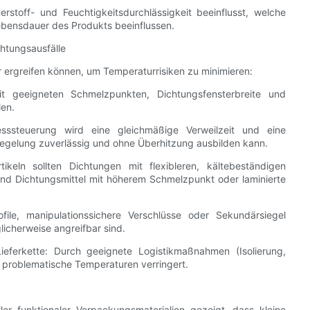
rstoff- und Feuchtigkeitsdurchlässigkeit beeinflusst, welche
ebensdauer des Produkts beeinflussen.
htungsausfälle
r ergreifen können, um Temperaturrisiken zu minimieren:
t geeigneten Schmelzpunkten, Dichtungsfensterbreite und
len.
esssteuerung wird eine gleichmäßige Verweilzeit und eine
Siegelung zuverlässig und ohne Überhitzung ausbilden kann.
keln sollten Dichtungen mit flexibleren, kältebeständigen
sind Dichtungsmittel mit höherem Schmelzpunkt oder laminierte
file, manipulationssichere Verschlüsse oder Sekundärsiegel
icherweise angreifbar sind.
eferkette: Durch geeignete Logistikmaßnahmen (Isolierung,
h problematische Temperaturen verringert.
r funktionaler Verpackungsmaterialien gezeigt, dass kleine