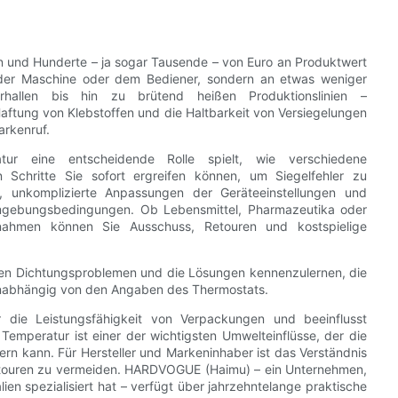
n und Hunderte – ja sogar Tausende – von Euro an Produktwert
, der Maschine oder dem Bediener, sondern an etwas weniger
erhallen bis hin zu brütend heißen Produktionslinien –
aftung von Klebstoffen und die Haltbarkeit von Versiegelungen
arkenruf.
ur eine entscheidende Rolle spielt, wie verschiedene
 Schritte Sie sofort ergreifen können, um Siegelfehler zu
, unkomplizierte Anpassungen der Geräteeinstellungen und
e Umgebungsbedingungen. Ob Lebensmittel, Pharmazeutika oder
nahmen können Sie Ausschuss, Retouren und kostspielige
gen Dichtungsproblemen und die Lösungen kennenzulernen, die
 unabhängig von den Angaben des Thermostats.
ür die Leistungsfähigkeit von Verpackungen und beeinflusst
 Temperatur ist einer der wichtigsten Umwelteinflüsse, der die
rn kann. Für Hersteller und Markeninhaber ist das Verständnis
 Retouren zu vermeiden. HARDVOGUE (Haimu) – ein Unternehmen,
ien spezialisiert hat – verfügt über jahrzehntelange praktische