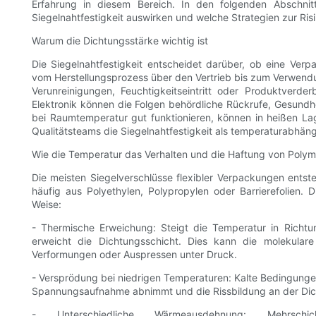
Erfahrung in diesem Bereich. In den folgenden Abschnit
Siegelnahtfestigkeit auswirken und welche Strategien zur R
Warum die Dichtungsstärke wichtig ist
Die Siegelnahtfestigkeit entscheidet darüber, ob eine Verp
vom Herstellungsprozess über den Vertrieb bis zum Verwend
Verunreinigungen, Feuchtigkeitseintritt oder Produktverder
Elektronik können die Folgen behördliche Rückrufe, Gesund
bei Raumtemperatur gut funktionieren, können in heißen L
Qualitätsteams die Siegelnahtfestigkeit als temperaturabhäng
Wie die Temperatur das Verhalten und die Haftung von Polym
Die meisten Siegelverschlüsse flexibler Verpackungen ents
häufig aus Polyethylen, Polypropylen oder Barrierefolien. 
Weise:
- Thermische Erweichung: Steigt die Temperatur in Richt
erweicht die Dichtungsschicht. Dies kann die molekulare
Verformungen oder Auspressen unter Druck.
- Versprödung bei niedrigen Temperaturen: Kalte Bedingung
Spannungsaufnahme abnimmt und die Rissbildung an der Dic
- Unterschiedliche Wärmeausdehnung: Mehrschic