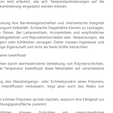
ten wird erläutert, wie sich Temperaturänderungen auf die
isikominderung eingesetzt werden können.
ackung ihre Barriereeigenschaften und mechanische Integrität
ungsort beibehält. Schwache Siegelnähte können zu Leckagen,
b führen. Bei Lebensmitteln, Arzneimitteln und empfindlicher
heitsgefahren und Reputationsschäden sein. Verpackungen, die
agern oder Kühlketten versagen. Daher müssen Ingenieure und
ige Eigenschaft und nicht als feste Größe betrachten.
eren beeinflusst
tehen durch wärmeaktivierte Verklebung von Polymerschichten,
Die Temperatur beeinflusst diese Materialien auf verschiedene
ung des Glasübergangs- oder Schmelzpunkts eines Polymers,
 Interdiffusion verbessern, birgt aber auch das Risiko von
en können Polymere spröde machen, wodurch ihre Fähigkeit zur
htungsgrenzfläche zunimmt.
htfolien können Schichten mit unterschiedlichen