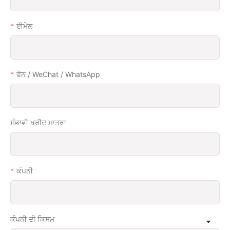
ਈਮੇਲ
ਫੋਨ / WeChat / WhatsApp
ਸੰਭਾਵੀ ਖਰੀਦ ਮਾਤਰਾ
ਕੰਪਨੀ
ਕੰਪਨੀ ਦੀ ਕਿਸਮ