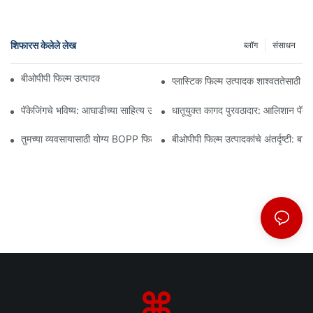
शिफारस केलेले लेख
ब्लॉग
संसाधन
बीओपीपी फिल्म उत्पादक: लवचिक पॅकेजिंगचा कणा
प्लास्टिक फिल्म उत्पादक शाश्वततेसाठी 
पॅकेजिंगचे भविष्य: आघाडीच्या साहित्य उत्पादकांकडून अंतर्दृष्टी
धातूयुक्त कागद पुरवठादार: आलिशान पॅकेजि
तुमच्या व्यवसायासाठी योग्य BOPP फिल्म पुरवठादार निवडणे का महत्त्वाचे आहे
बीओपीपी फिल्म उत्पादकांचे अंतर्दृष्टी: बाज