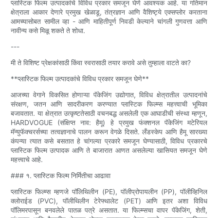
प्लास्टिक फिल्म उत्पादकांचे विविध प्रकार समजून घेणे आवश्यक आहे. या गतिमान
क्षेत्राला आकार देणारे प्रमुख खेळाडू, तंत्रज्ञान आणि वैशिष्ट्ये एक्सप्लोर करताना
आमच्यासोबत सामील व्हा - आणि माहितीपूर्ण निवडी केल्याने चांगली गुणवत्ता आणि
नावीन्य कसे मिळू शकते ते शोधा.
---
मी ते विशिष्ट प्रेक्षकांसाठी किंवा स्वरासाठी तयार करावे असे तुम्हाला वाटते का?
**प्लास्टिक फिल्म उत्पादकांचे विविध प्रकार समजून घेणे**
आजच्या वेगाने विकसित होणाऱ्या पॅकेजिंग उद्योगात, विविध क्षेत्रातील उत्पादनांचे
संरक्षण, जतन आणि सादरीकरण करण्यात प्लास्टिक फिल्म्स महत्त्वाची भूमिका
बजावतात. या क्षेत्रात उत्कृष्टतेसाठी वचनबद्ध असलेली एक आघाडीची संस्था म्हणून,
HARDVOGUE (संक्षिप्त नाव: हैमू) हे प्रमुख फंक्शनल पॅकेजिंग मटेरियल
मॅन्युफॅक्चरर्सच्या तत्वज्ञानाचे पालन करून वेगळे दिसते. लँडस्केप आणि हैमू सारख्या
कंपन्या त्यात कसे बसतात हे चांगल्या प्रकारे समजून घेण्यासाठी, विविध प्रकारचे
प्लास्टिक फिल्म उत्पादक आणि ते बाजारात आणत असलेल्या खासियत समजून घेणे
महत्त्वाचे आहे.
### १. प्लास्टिक फिल्म निर्मितीचा आढावा
प्लास्टिक फिल्म्स म्हणजे पॉलिथिलीन (PE), पॉलीप्रोपायलीन (PP), पॉलीव्हिनिल
क्लोराईड (PVC), पॉलीथिलीन टेरेफ्थालेट (PET) आणि इतर अशा विविध
पॉलिमरपासून बनवलेले पातळ पत्रे असतात. या फिल्म्सचा वापर पॅकेजिंग, शेती,