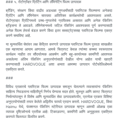
### ५. रोटोग्रॅव्हर प्रिंटिंग आणि लॅमिनेटिंग फिल्म उत्पादक
ब्रँडिंग, संरक्षण किंवा वाढीव अडथळा गुणधर्मांसाठी प्लास्टिक फिल्म्सना अनेकदा
प्रिंटिंग आणि लॅमिनेशन सारख्या अतिरिक्त कार्यक्षमतेची आवश्यकता असते.
रोटोग्राव्हर प्रिंटिंगमध्ये उच्च-गुणवत्तेचे ग्राफिक्स असतात आणि अनेक पॅकेजिंग
ब्रँड्सना ते आवडते. लॅमिनेशनमध्ये जटिल पॅकेजिंग आवश्यकता पूर्ण करण्यासाठी
अनेक फिल्म लेयर्स बंडल करणे किंवा इतर सब्सट्रेट्ससह प्लास्टिक फिल्म्स एकत्र
करणे समाविष्ट आहे.
या मूल्यवर्धित सेवांवर लक्ष केंद्रित करणारे उत्पादक प्लास्टिक फिल्म पुरवठा साखळीत
एक महत्त्वाचा आयाम आणतात. आमचे चित्रपट केवळ त्यांच्या कच्च्या स्वरूपातच
कार्यक्षम नाहीत तर सौंदर्यात्मक आकर्षण आणि बहु-कार्यात्मक कामगिरी आवश्यक
असलेल्या अंतिम पॅकेजिंग अनुप्रयोगांसाठी देखील योग्य आहेत याची खात्री
करण्यासाठी HARDVOGUE अशा क्षमता आमच्या उत्पादन पोर्टफोलिओमध्ये
एकत्रित करते.
###
विविध प्रकारचे प्लास्टिक फिल्म उत्पादक समजून घेतल्याने व्यवसायांना पॅकेजिंग
साहित्य निवडताना माहितीपूर्ण निर्णय घेण्यास मदत होते. मूलभूत आणि कास्ट चित्रपट
निर्मात्यांपासून ते विशेष आणि मूल्यवर्धित सेवा उत्पादकांपर्यंत, प्रत्येक प्रकार विशिष्ट
अनुप्रयोगांसाठी तयार केलेले अद्वितीय फायदे प्रदान करतो. HARDVOGUE, किंवा
Haimu येथे, फंक्शनल पॅकेजिंग मटेरियल उत्पादक म्हणून आमची ओळख एका
व्यापक दृष्टिकोनाचे प्रतीक आहे: टिकाऊपणा, कामगिरी आणि अनुकूलता एकत्रित
करणारे चित्रपट वितरित करणे.