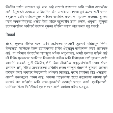
पॅकेजिंग उद्योग जसजसा पुढे जात आहे तसतसे शाश्वतता आणि नावीन्य आघाडीवर
आहे. हैमूसारखे उत्पादक या विकसित होत असलेल्या मागण्या पूर्ण करण्यासाठी प्रगत
तंत्रज्ञान आणि पर्यावरणपूरक साहित्य समाविष्ट करण्याचा प्रयत्न करतात. तुमच्या
गरजा मानक चित्रपट असोत किंवा जटिल बहुस्तरीय उपाय असोत, अनुभवी, बहुमुखी
उत्पादकासोबत भागीदारी केल्याने तुमच्या पॅकेजिंग यशात मोठा फरक पडू शकतो.
निष्कर्ष
शेवटी, तुमच्या विशिष्ट गरजा आणि उद्योगाच्या गरजांशी जुळणारे माहितीपूर्ण निर्णय
घेण्यासाठी प्लास्टिक फिल्म उत्पादकांच्या विविध क्षेत्रातून मार्गक्रमण करणे आवश्यक
आहे. या गतिमान क्षेत्रातील दशकाहून अधिक अनुभवासह, आम्ही प्रत्यक्ष पाहिले आहे
की विविध प्रकारच्या प्लास्टिक फिल्ममध्ये नावीन्य आणि विशेषज्ञता कशी गुणवत्ता आणि
कामगिरी वाढवते. तुम्ही पॅकेजिंग, शेती किंवा औद्योगिक अनुप्रयोगांसाठी उपाय शोधत
असलात तरी, विविध उत्पादकांच्या अद्वितीय क्षमता समजून घेतल्याने तुम्हाला सर्वोत्तम
परिणाम देणारे भागीदार निवडण्याचे अधिकार मिळतात. उद्योग विकसित होत असताना,
आमची वचनबद्धता कायम आहे: आमच्या ग्राहकांच्या सतत बदलणाऱ्या मागण्या पूर्ण
करणारे तज्ञ मार्गदर्शन आणि उच्च-गुणवत्तेची उत्पादने प्रदान करणे. एकत्रितपणे,
प्लास्टिक फिल्म निर्मितीमध्ये एक शाश्वत आणि कार्यक्षम भविष्य घडवूया.