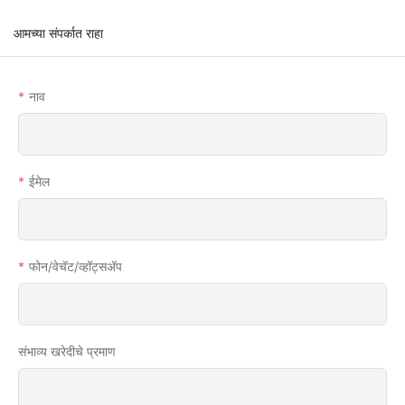
आमच्या संपर्कात राहा
नाव
ईमेल
फोन/वेचॅट/व्हॉट्सअ‍ॅप
संभाव्य खरेदीचे प्रमाण