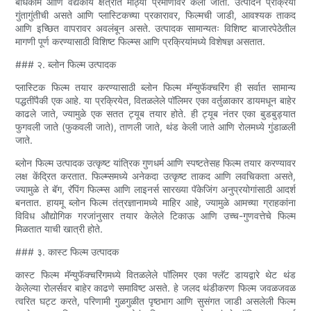
बांधकाम आणि वैद्यकीय क्षेत्रात मोठ्या प्रमाणावर केला जातो. उत्पादन प्रक्रिया
गुंतागुंतीची असते आणि प्लास्टिकच्या प्रकारावर, फिल्मची जाडी, आवश्यक ताकद
आणि इच्छित वापरावर अवलंबून असते. उत्पादक सामान्यतः विशिष्ट बाजारपेठेतील
मागणी पूर्ण करण्यासाठी विशिष्ट फिल्म्स आणि प्रक्रियांमध्ये विशेषज्ञ असतात.
### २. ब्लोन फिल्म उत्पादक
प्लास्टिक फिल्म तयार करण्यासाठी ब्लोन फिल्म मॅन्युफॅक्चरिंग ही सर्वात सामान्य
पद्धतींपैकी एक आहे. या प्रक्रियेत, वितळलेले पॉलिमर एका वर्तुळाकार डायमधून बाहेर
काढले जाते, ज्यामुळे एक सतत ट्यूब तयार होते. ही ट्यूब नंतर एका बुडबुड्यात
फुगवली जाते (फुकवली जाते), ताणली जाते, थंड केली जाते आणि रोलमध्ये गुंडाळली
जाते.
ब्लोन फिल्म उत्पादक उत्कृष्ट यांत्रिक गुणधर्म आणि स्पष्टतेसह फिल्म तयार करण्यावर
लक्ष केंद्रित करतात. फिल्म्समध्ये अनेकदा उत्कृष्ट ताकद आणि लवचिकता असते,
ज्यामुळे ते बॅग, रॅपिंग फिल्म्स आणि लाइनर्स सारख्या पॅकेजिंग अनुप्रयोगांसाठी आदर्श
बनतात. हायमू ब्लोन फिल्म तंत्रज्ञानामध्ये माहिर आहे, ज्यामुळे आमच्या ग्राहकांना
विविध औद्योगिक गरजांनुसार तयार केलेले टिकाऊ आणि उच्च-गुणवत्तेचे फिल्म
मिळतात याची खात्री होते.
### ३. कास्ट फिल्म उत्पादक
कास्ट फिल्म मॅन्युफॅक्चरिंगमध्ये वितळलेले पॉलिमर एका फ्लॅट डायद्वारे थेट थंड
केलेल्या रोलर्सवर बाहेर काढणे समाविष्ट असते. हे जलद थंडीकरण फिल्म जवळजवळ
त्वरित घट्ट करते, परिणामी गुळगुळीत पृष्ठभाग आणि सुसंगत जाडी असलेली फिल्म