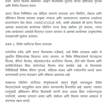
बनते. कास्ट फिल्म्स सामान्यतः ब्लोइंग फिल्म्सच्या तुलनेत चांगले ऑप्टिकल गुणधर्म
आणि मितीय स्थिरता देतात.
कास्ट फिल्म निर्मितीवर लक्ष केंद्रित करणारे उत्पादक अन्न पॅकेजिंग, लेबल्स आणि
लॅमिनेशन फिल्म्स सारख्या उत्कृष्ट स्पष्टता आणि चमकदारपणा आवश्यक असलेल्या
बाजारपेठांना सेवा देतात. HARDVOGUE मध्ये, आम्ही ओळखतो की कास्ट फिल्म्स
आमच्या क्लायंटच्या कार्यात्मक पॅकेजिंग गरजा केव्हा सर्वोत्तम पूर्ण करतात, त्यांना
उच्च-कार्यक्षमता असलेले चित्रपट प्रदान करतात जे आमच्या कार्यात्मक उत्कृष्टतेच्या
तत्वज्ञानाशी सुसंगत असतात.
### ४. विशेष प्लास्टिक फिल्म उत्पादक
पारंपारिक ब्लोंड आणि कास्ट फिल्म्सच्या पलीकडे, असे विशेष उत्पादक आहेत जे
सुधारित वैशिष्ट्यांसह चित्रपट तयार करतात. या विशेष वैशिष्ट्यांमध्ये मेटलाइज्ड
फिल्म्स, बॅरियर फिल्म्स, कोएक्सट्रुडेड मल्टीलेयर फिल्म्स, अँटी-फॉग फिल्म्स आणि
बायोडिग्रेडेबल किंवा कंपोस्टेबल फिल्म्स यांचा समावेश आहे. या फिल्म्सच्या
निर्मितीसाठी विशिष्ट बॅरियर गुणधर्म, यांत्रिक ताकद आणि पर्यावरणीय फायदे साध्य
करण्यासाठी प्रगत तंत्रज्ञान आणि कौशल्य आवश्यक आहे.
फंक्शनल पॅकेजिंग मटेरियल मॅन्युफॅक्चरर्स म्हणून हैमूची वचनबद्धता विशेष
चित्रपटांमध्ये सानुकूलित उपाय ऑफर करण्यापर्यंत विस्तारित आहे. क्लायंट नाशवंत
वस्तूंसाठी ऑक्सिजन बॅरियर फिल्म्सची मागणी करत असला किंवा पर्यावरणपूरक
पर्यायांची, आमच्या उत्पादन क्षमता आणि संशोधन आणि विकास फायदा आम्हाला ते
करण्यास सक्षम करतो.