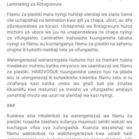
Laminating za Rotogravure
Filamu za plastiki mara nyingi huhitaji utendaji wa ziada kama
vile uchapishaji na lamination kwa ajili ya chapa, ulinzi, au sifa
zilizoboreshwa za kizuizi. Uchapishaji wa Rotogravure hutoa
michoro ya ubora wa juu na unapendelewa na chapa nyingi
za vifungashio. Lamination inahusisha kuunganisha tabaka
nyingi za filamu au kuchanganya filamu za plastiki na sehemu
zingine ili kukidhi mahitaji tata ya vifungashio.
Watengenezaji wanaozingatia huduma hizi za thamani huleta
mwelekeo muhimu katika mnyororo wa usambazaji wa filamu
za plastiki. HARDVOGUE huunganisha uwezo huo na jalada
letu la utengenezaji ili kuhakikisha kwamba filamu zetu si tu
zinafanya kazi katika umbo lao ghafi bali pia zinafaa
kikamilifu kwa matumizi ya mwisho ya vifungashio ambayo
yanahitaji mvuto wa uzuri na utendaji wa kazi nyingi.
###
Kuelewa aina mbalimbali za watengenezaji wa filamu za
plastiki husaidia biashara kufanya maamuzi sahihi wakati wa
kuchagua vifaa vya kufungashia. Kuanzia wazalishaji wa
filamu waliobobea na waliotengenezwa kwa ustadi hadi