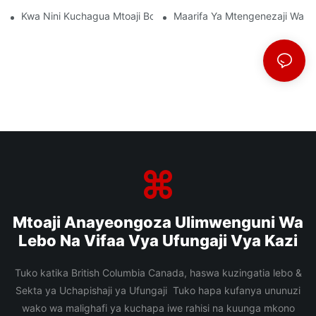
Kwa Nini Kuchagua Mtoaji Bora Wa Filamu Wa BOPP Ni Muhimu 
Maarifa Ya Mtengenezaji Wa Fi
Mtoaji Anayeongoza Ulimwenguni Wa
Lebo Na Vifaa Vya Ufungaji Vya Kazi
Tuko katika British Columbia Canada, haswa kuzingatia lebo &
Sekta ya Uchapishaji ya Ufungaji Tuko hapa kufanya ununuzi
wako wa malighafi ya kuchapa iwe rahisi na kuunga mkono