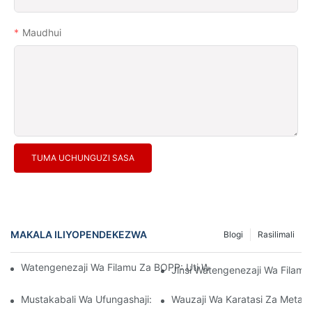
Maudhui
TUMA UCHUNGUZI SASA
MAKALA ILIYOPENDEKEZWA
Blogi
Rasilimali
Watengenezaji Wa Filamu Za BOPP: Uti Wa Mgongo Wa Ufungas
Jinsi Watengenezaji Wa Filamu 
Mustakabali Wa Ufungashaji: Maarifa Kutoka Kwa Watengenez
Wauzaji Wa Karatasi Za Metal