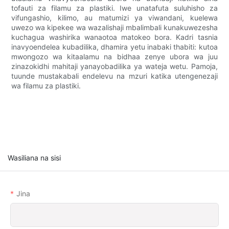
tofauti za filamu za plastiki. Iwe unatafuta suluhisho za
vifungashio, kilimo, au matumizi ya viwandani, kuelewa
uwezo wa kipekee wa wazalishaji mbalimbali kunakuwezesha
kuchagua washirika wanaotoa matokeo bora. Kadri tasnia
inavyoendelea kubadilika, dhamira yetu inabaki thabiti: kutoa
mwongozo wa kitaalamu na bidhaa zenye ubora wa juu
zinazokidhi mahitaji yanayobadilika ya wateja wetu. Pamoja,
tuunde mustakabali endelevu na mzuri katika utengenezaji
wa filamu za plastiki.
Wasiliana na sisi
Jina