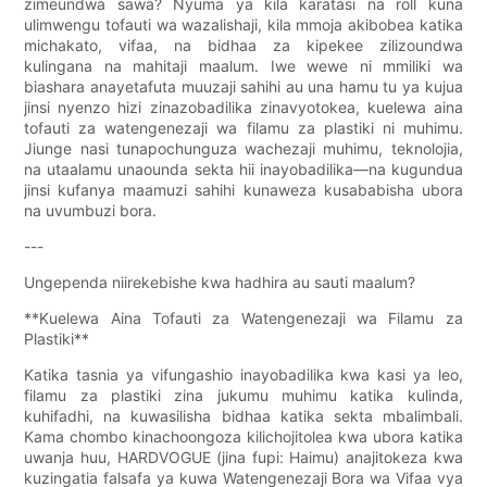
zimeundwa sawa? Nyuma ya kila karatasi na roll kuna
ulimwengu tofauti wa wazalishaji, kila mmoja akibobea katika
michakato, vifaa, na bidhaa za kipekee zilizoundwa
kulingana na mahitaji maalum. Iwe wewe ni mmiliki wa
biashara anayetafuta muuzaji sahihi au una hamu tu ya kujua
jinsi nyenzo hizi zinazobadilika zinavyotokea, kuelewa aina
tofauti za watengenezaji wa filamu za plastiki ni muhimu.
Jiunge nasi tunapochunguza wachezaji muhimu, teknolojia,
na utaalamu unaounda sekta hii inayobadilika—na kugundua
jinsi kufanya maamuzi sahihi kunaweza kusababisha ubora
na uvumbuzi bora.
---
Ungependa niirekebishe kwa hadhira au sauti maalum?
**Kuelewa Aina Tofauti za Watengenezaji wa Filamu za
Plastiki**
Katika tasnia ya vifungashio inayobadilika kwa kasi ya leo,
filamu za plastiki zina jukumu muhimu katika kulinda,
kuhifadhi, na kuwasilisha bidhaa katika sekta mbalimbali.
Kama chombo kinachoongoza kilichojitolea kwa ubora katika
uwanja huu, HARDVOGUE (jina fupi: Haimu) anajitokeza kwa
kuzingatia falsafa ya kuwa Watengenezaji Bora wa Vifaa vya