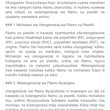
Vifungashio Vinavyofanya Kazi. Ili kufahamu vyema mandhari
na jinsi kampuni kama Haimu zinavyofaa, ni muhimu kuelewa
aina tofauti za watengenezaji wa filamu za plastiki na
utaalamu wanaoleta sokoni.
### 1. Muhtasari wa Utengenezaji wa Filamu za Plastiki
Filamu za plastiki ni karatasi nyembamba zilizotengenezwa
kwa polima mbalimbali kama vile polyethilini (PE), polypropen
(PP), polyvinyl kloridi (PVC), polyethilini tereftalati (PET), na
zingine. Filamu hizi hutumika sana katika ufungashaji, kilimo,
ujenzi, na nyanja za matibabu, miongoni mwa zingine.
Mchakato wa utengenezaji ni mgumu na hutofautiana
kulingana na aina ya plastiki, unene wa filamu, nguvu
inayohitajika, na matumizi yaliyokusudiwa. Watengenezaji
kwa kawaida hubobea katika filamu na michakato fulani ili
kukidhi mahitaji maalum ya soko.
### 2. Watengenezaji wa Filamu Iliyopigwa
Utengenezaji wa filamu iliyopuliziwa ni mojawapo ya njia za
kawaida za kutengeneza filamu za plastiki. Katika mchakato
huu, polima iliyoyeyushwa hutolewa kupitia kiyeyusho cha
mviringo, na kutengeneza mrija unaoendelea. Kisha mrija huu
hufuliwa (kupuliziwa) na kuwa kiputo, hunyooshwa, kupozwa,