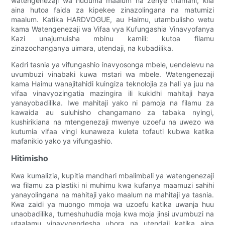
watengenezaji wa huduma maalum na zenye thamani, kila
aina hutoa faida za kipekee zinazolingana na matumizi
maalum. Katika HARDVOGUE, au Haimu, utambulisho wetu
kama Watengenezaji wa Vifaa vya Kufungashia Vinavyofanya
Kazi unajumuisha mbinu kamili: kutoa filamu
zinazochanganya uimara, utendaji, na kubadilika.
Kadri tasnia ya vifungashio inavyosonga mbele, uendelevu na
uvumbuzi vinabaki kuwa mstari wa mbele. Watengenezaji
kama Haimu wanajitahidi kuingiza teknolojia za hali ya juu na
vifaa vinavyozingatia mazingira ili kukidhi mahitaji haya
yanayobadilika. Iwe mahitaji yako ni pamoja na filamu za
kawaida au suluhisho changamano za tabaka nyingi,
kushirikiana na mtengenezaji mwenye uzoefu na uwezo wa
kutumia vifaa vingi kunaweza kuleta tofauti kubwa katika
mafanikio yako ya vifungashio.
Hitimisho
Kwa kumalizia, kupitia mandhari mbalimbali ya watengenezaji
wa filamu za plastiki ni muhimu kwa kufanya maamuzi sahihi
yanayolingana na mahitaji yako maalum na mahitaji ya tasnia.
Kwa zaidi ya muongo mmoja wa uzoefu katika uwanja huu
unaobadilika, tumeshuhudia moja kwa moja jinsi uvumbuzi na
utaalamu vinavyoendesha ubora na utendaji katika aina