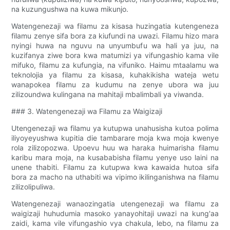
na kuzungushwa na kuwa mikunjo.
Watengenezaji wa filamu za kisasa huzingatia kutengeneza
filamu zenye sifa bora za kiufundi na uwazi. Filamu hizo mara
nyingi huwa na nguvu na unyumbufu wa hali ya juu, na
kuzifanya ziwe bora kwa matumizi ya vifungashio kama vile
mifuko, filamu za kufungia, na vifuniko. Haimu mtaalamu wa
teknolojia ya filamu za kisasa, kuhakikisha wateja wetu
wanapokea filamu za kudumu na zenye ubora wa juu
zilizoundwa kulingana na mahitaji mbalimbali ya viwanda.
### 3. Watengenezaji wa Filamu za Waigizaji
Utengenezaji wa filamu ya kutupwa unahusisha kutoa polima
iliyoyeyushwa kupitia die tambarare moja kwa moja kwenye
rola zilizopozwa. Upoevu huu wa haraka huimarisha filamu
karibu mara moja, na kusababisha filamu yenye uso laini na
unene thabiti. Filamu za kutupwa kwa kawaida hutoa sifa
bora za macho na uthabiti wa vipimo ikilinganishwa na filamu
zilizolipuliwa.
Watengenezaji wanaozingatia utengenezaji wa filamu za
waigizaji huhudumia masoko yanayohitaji uwazi na kung'aa
zaidi, kama vile vifungashio vya chakula, lebo, na filamu za