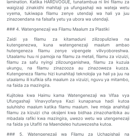
lamination. Katika HARDVOGUE, tunatambua ni lini filamu za
waigizaji zinakidhi mahitaji ya ufungashaji wa wateja wetu
vyema, tukiwapa filamu zenye utendaji wa hali ya juu
zinazoendana na falsafa yetu ya ubora wa utendaji.
### 4. Watengenezaji wa Filamu Maalum za Plastiki
Zaidi ya filamu za kitamaduni zilizopuliziwa na
kutengenezwa, kuna watengenezaji maalum ambao
hutengeneza filamu zenye vipengele vilivyoboreshwa.
Utaalamu huu ni pamoja na filamu za metali, filamu za vizuizi,
filamu za safu nyingi zilizounganishwa, filamu za kuzuia
ukungu, na filamu zinazooza au zinazoweza kuoza.
Kutengeneza filamu hizi kunahitaji teknolojia ya hali ya juu na
utaalamu ili kufikia sifa maalum za vizuizi, nguvu ya mitambo,
na faida za mazingira.
Kujitolea kwa Haimu kama Watengenezaji wa Vifaa vya
Ufungashaji Vinavyofanya Kazi kunapanua hadi kutoa
suluhisho maalum katika filamu maalum. Iwe mteja anahitaji
filamu za kizuizi cha oksijeni kwa bidhaa zinazoharibika au
mbadala rafiki kwa mazingira, uwezo wetu wa utengenezaji
na faida ya Utafiti na Maendeleo hutuwezesha kutoa.
### 5. Watengenezaji wa Filamu za Uchapishaji na