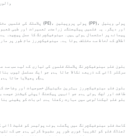
والوں 
پلاسٹک کی فلمیں مختلف پولیمر
پیمانے پر استعمال ہوتی ہیں۔ مینوفیکچرنگ کا عمل پیچیدہ ہے ا
اطلاق کے لحاظ سے مختلف ہوتا ہے۔ مینوفیکچررز عام طور پر مار
بلون فلم مینوفیکچرنگ پلاسٹک فلموں کی تیاری کے لیے سب سے عا
سرکلر ڈائی کے ذریعے نکالا جاتا ہے، جو ایک مسلسل ٹیوب بناتا
ہے)، پھیلایا جاتا ہے،
بلون فلم مینوفیکچررز بہترین مکینیکل خصوصیات اور وضاحت کے 
طاقت اور لچک ہوتی ہے، جو انہیں پیکجنگ ایپلی کیشنز جیسے بی
بلو فلم ٹیکنالوجی میں مہارت رکھتا ہے، اس بات کو یقینی بنات
کاسٹ فلم مینوفیکچرنگ میں پگھلے ہوئے پولیمر کو فلیٹ ڈائی ک
ٹھنڈک فلم کو تقریباً فوری طور پر مضبوط کرتی ہے، جس کے نتی