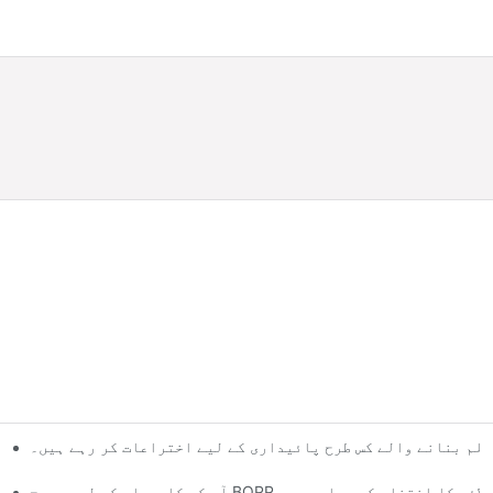
فلم بنانے والے کس طرح پائیداری کے لیے اختراعات کر رہے ہیں۔
ار کے لیے صحیح BOPP فلم سپلائر کا انتخاب کیوں اہم ہے۔