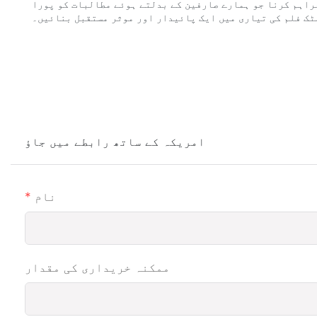
فراہم کرنا جو ہمارے صارفین کے بدلتے ہوئے مطالبات کو پورا
سٹک فلم کی تیاری میں ایک پائیدار اور موثر مستقبل بنائیں۔
امریکہ کے ساتھ رابطے میں جاؤ
نام
ممکنہ خریداری کی مقدار