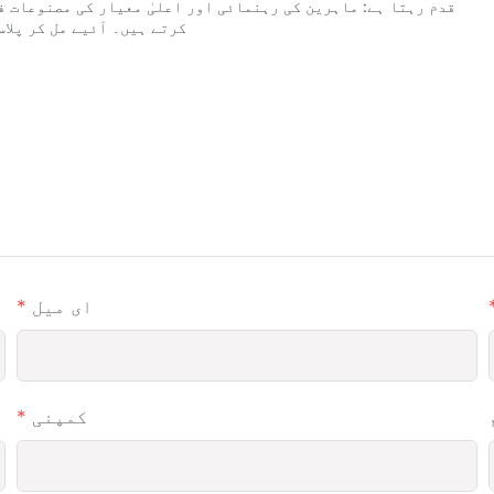
قدم رہتا ہے: ماہرین کی رہنمائی اور اعلیٰ معیار کی مصنوعات 
کرتے ہیں۔ آئیے مل کر پلا
ای میل
کمپنی