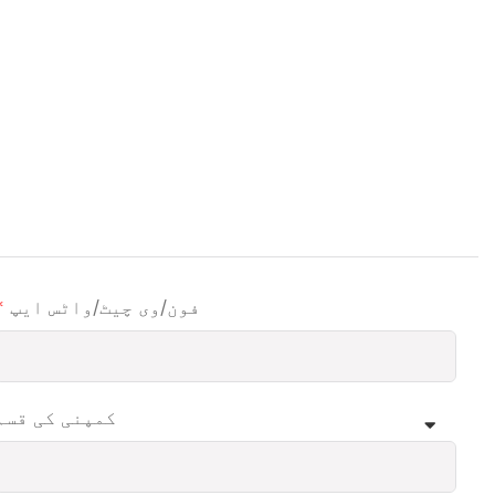
فون/وی چیٹ/واٹس ایپ
کمپنی کی قسم