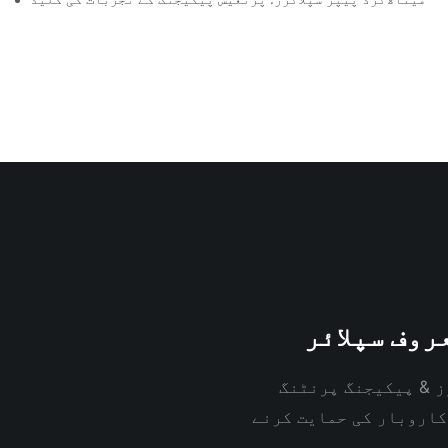
روف سپلائر
ز & پیکیجنگ پرنٹنگ
کاروبار کی حمایت کرنے