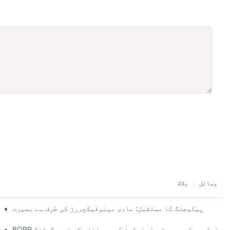
وسائل
بلاگ
پیکیجنگ کا مستقبل: مادی مینوفیکچررز کی طرف سے بصیرت
پلاسٹک 
لم مینوفیکچرر کی بصیرتیں: مارکیٹ کے رجحانات کو نیویگیٹنگ
آپ کے کاروب