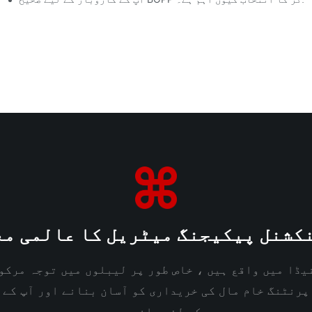
کشنل پیکیجنگ میٹریل کا عالمی مع
یڈا میں واقع ہیں ، خاص طور پر لیبلوں میں توجہ مرکو
پرنٹنگ خام مال کی خریداری کو آسان بنانے اور آپ کے 
کے لئے حاضر ہیں