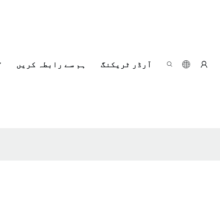
آرڈر ٹریکنگ
ہم سے رابطہ کریں