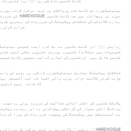
کاسٹ فلمیں عام طور پر اڑا ہوا فلموں کے 
مینوفیکچررز جو کاسٹ فلم پروڈکشن پر توجہ مرکوز کرتے ہیں وہ 
کی ضرورت ہوتی 
ہمارے کلائنٹس کی فنکشنل پیکیجنگ کی ضروریات کو بہترین طریق
فراہم کرتی ہ
روایتی اڑا اور کاسٹ فلموں سے ہٹ کر، ایسے خصوصی مینوفیک
خصوصیات میں میٹلائزڈ فلمیں، بیریئر فلمیں، ملٹی لیئر فلمی
فلمیں شامل ہیں۔ ان فلموں کی تیاری کے لیے مخصوص رکاوٹ خصوص
فنکشنل پیکیجنگ میٹریل مینوفیکچررز کے طور پر ہیمو کی وابست
چاہے کوئی کلائنٹ خراب ہونے والی اشیا کے لیے آکسیجن بیر
مینوفیکچرنگ کی صلاحیتیں اور R&D کا
#
پلاسٹک فلموں کو اکثر اضافی فعالیت کی ضرورت ہوتی ہے جیسے 
ہے. لیمینیشن میں پیکیجنگ کی پیچیدہ ضروریات کو پورا کرنے کے
ان ویلیو ایڈڈ سروسز پر توجہ مرکوز کرنے والے مینوفیک