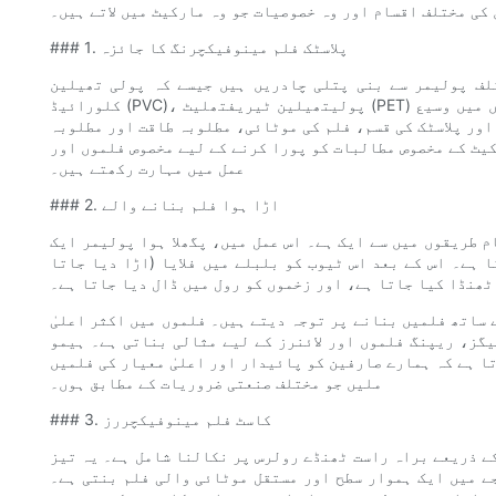
کی مختلف اقسام اور وہ خصوصیات جو وہ مارکیٹ میں لاتے ہیں۔
### 1. پلاسٹک فلم مینوفیکچرنگ کا جائزہ
 سے بنی پتلی چادریں ہیں جیسے کہ پولی تھیلین (PE)، پولی پروپیلین (PP)، پولی وینیل
کلورائیڈ (PVC)، پولیتھیلین ٹیریفتھلیٹ (PET) اور دیگر۔ یہ فلمیں پیکیجنگ، زراعت، تعمیرات اور طبی شعبوں میں وسیع
ور پلاسٹک کی قسم، فلم کی موٹائی، مطلوبہ طاقت اور مطلوبہ
کیٹ کے مخصوص مطالبات کو پورا کرنے کے لیے مخصوص فلموں اور
عمل میں مہارت رکھتے ہیں۔
### 2. اڑا ہوا فلم بنانے والے
م طریقوں میں سے ایک ہے۔ اس عمل میں، پگھلا ہوا پولیمر ایک
 ہے۔ اس کے بعد اس ٹیوب کو بلبلے میں فلایا (اڑا دیا جاتا
 ٹھنڈا کیا جاتا ہے، اور زخموں کو رول میں ڈال دیا جاتا ہے۔
ساتھ فلمیں بنانے پر توجہ دیتے ہیں۔ فلموں میں اکثر اعلیٰ
گز، ریپنگ فلموں اور لائنرز کے لیے مثالی بناتی ہے۔ ہیمو
ا ہے کہ ہمارے صارفین کو پائیدار اور اعلیٰ معیار کی فلمیں
ملیں جو مختلف صنعتی ضروریات کے مطابق ہوں۔
### 3. کاسٹ فلم مینوفیکچررز
ے ذریعے براہ راست ٹھنڈے رولرس پر نکالنا شامل ہے۔ یہ تیز
جے میں ایک ہموار سطح اور مستقل موٹائی والی فلم بنتی ہے۔