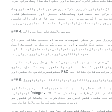
مقابلے بہتر نظری خصوصیات اور جہتی استحکام پیش کرتی ہیں۔
ان مارکیٹوں کو پورا کرتے ہیں جن میں اعلیٰ وضاحت اور چمک
ہے، جیسے فوڈ پیکیجنگ، لیبلز، اور لیمینیشن فلم۔ HARDVOGUE میں، ہم پہچانتے ہیں جب کاسٹ فلمیں
ے سے پورا کرتی ہیں، اور انہیں اعلیٰ کارکردگی والی فلمیں
یں جو ہمارے فنکشنل ایکسیلنس کے فلسفے کے مطابق ہوتی ہیں۔
### 4. خصوصی پلاسٹک فلم بنانے والے
چررز ہیں جو بہتر خصوصیات کے ساتھ فلمیں بناتے ہیں۔ ان
ں، اینٹی فوگ فلمیں، اور بائیوڈیگریڈیبل یا کمپوسٹ ایبل
یات، مکینیکل طاقت، اور ماحولیاتی فوائد حاصل کرنے کے لیے
جدید ٹیکنالوجی اور مہارت کی ضرورت ہوتی ہے۔
گی خاص فلموں میں اپنی مرضی کے مطابق حل پیش کرنے تک ہے۔
یئر فلموں کا مطالبہ کرے یا ماحول دوست متبادل، ہماری
 فائدہ ہمیں ڈیلیور کرنے کے قابل بناتا ہے۔
## 5. روٹوگراوور پرنٹنگ اور لیمینیٹنگ فلم مینوفیکچررز
برانڈنگ، تحفظ، یا بہتر رکاوٹ خصوصیات کے لیے پرنٹنگ اور
لیمینیشن۔ Rotogravure پرنٹنگ اعلی معیار کی گرافکس پیش کرتی ہے اور بہت سے پیکیجنگ برانڈز کی طرف سے پسند کیا جاتا
 لیے متعدد فلمی تہوں کو بنڈل کرنا یا پلاسٹک کی فلموں کو
دوسرے سبسٹریٹس کے ساتھ ملانا شامل ہے۔
چررز پلاسٹک فلم سپلائی چین میں ایک اہم جہت لاتے ہیں۔ HARDVOGUE