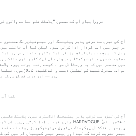
ضرور! یہاں آپ کے مضمون "پلاسٹک فلم بنانے والوں کی
آج کی تیزی سے ترقی پذیر پیکیجنگ اور مینوفیکچرنگ صنعتوں می
ہر چیز میں اہم کردار ادا کرتی ہیں۔ لیکن کیا آپ جانتے ہیں 
رول کے پیچھے مینوفیکچررز کی ایک متنوع دنیا ہے، ہر ایک 
مصنوعات میں مہارت رکھتا ہے۔ چاہے آپ ایک کاروباری مالک ہیں ج
میں متجسس ہیں کہ یہ ورسٹائل مواد کیسے زندہ ہوتے ہیں، پلاسٹ
ہم اس متحرک شعبے کو تشکیل دینے والے کلیدی کھلاڑیوں، ٹیکنا
ہوں — اور دریافت کریں کہ با
کیا آپ 
آج کی تیزی سے ترقی پذیر پیکیجنگ انڈسٹری میں، پلاسٹک فلمیں 
اہم کردار ادا کرتی ہیں۔ اس ڈومین میں ف
بہتر تعریف کرنے کے لیے اور ہیمو جیسی کمپنیاں اس میں کس طر