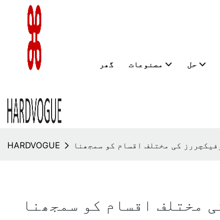
حل
مصنوعات
گھر
وفیکچررز کی مختلف اقسام کو سمجھنا
HARDVOGUE
ی مختلف اقسام کو سمجھنا