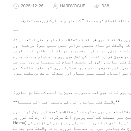
2025-12-26
HARDVOGUE
338
 مختلف اقسام کو سمجھنا" کے عنوان سے ایک زبردست تعارف ہے۔
---
ں، پلاسٹک فلمیں خوراک کے تحفظ سے لے کر صنعتی استعمال تک
کہ پلاسٹک کی تمام فلمیں برابر نہیں بنتی ہیں؟ ہر شیٹ اور
منفرد عمل، مواد اور مخصوص ضروریات کے مطابق تیار کردہ
و صحیح فراہم کنندہ کی تلاش میں ہیں یا محض اس بات کے بارے
ک فلم بنانے والوں کی مختلف اقسام کو سمجھنا ضروری ہے۔ جب
لوجیز اور خصوصیات کو دریافت کرتے ہیں تو ہمارے ساتھ شامل
خبر انتخاب کیسے بہتر معیار اور جدت کا باعث بن سکتے ہیں۔
---
چاہیں گے کہ میں اسے مخصوص سامعین یا لہجے کے مطابق بناؤں؟
**پلاسٹک فلم بنانے والوں کی مختلف اقسام کو سمجھنا**
مختلف شعبوں میں مصنوعات کی حفاظت، تحفظ اور پیش کرنے میں
ضیلت کے لیے پرعزم ایک سرکردہ ادارے کے طور پر، HARDVOGUE (مختصر نام:
Haimu) پریمیئر فنکشنل پیکیجنگ میٹریل مینوفیکچررز ہونے کے فلسفے کی پابندی کرتے ہوئے نمایاں ہے۔ زمین کی تزئین کی
ح فٹ بیٹھتی ہیں، یہ سمجھنا ضروری ہے کہ پلاسٹک فلم بنانے