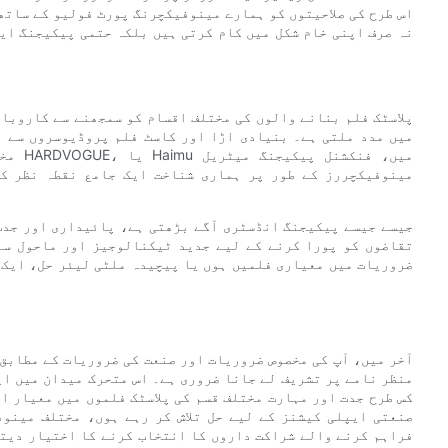
اس طرح کی صلاحیتوں کو ہمارے مینوفیکچرنگ پورٹ فولیو کے ساتھ
نہ صرف اپنی خام شکل میں کام کرتی ہیں بلکہ حتمی پیکیجنگ ای
پلاسٹک فلم بنانے والوں کی مختلف اقسام کو سمجھنے سے کاروبا
میں مدد ملتی ہے۔ بنیادی اڑا اور کاسٹ فلم پروڈیوسروں سے ل
مخصو
مینوفیکچررز کے طور پر ہماری شناخت ایک جامع نقطہ نظر کو
جیسے جیسے پیکیجنگ انڈسٹری آگے بڑھتی ہے، پائیداری اور جدت
تقاضوں کو پورا کرنے کے لیے جدید ٹیکنالوجیز اور ماحول سے
ضروریات میں معیاری فلمیں ہوں یا پیچیدہ ملٹی لیئر حل، ایک 
آخر میں، آپ کی مخصوص ضروریات اور صنعت کی ضروریات کے مطابق 
منظر نامے پر تشریف لے جانا ضروری ہے۔ اس متحرک میدان میں ای
کس طرح جدت اور مہارت مختلف قسم کی پلاسٹک فلموں میں معیار ا
صنعتی ایپلی کیشنز کے لیے حل تلاش کر رہے ہوں، مختلف مینوف
فراہم کرنے والے شراکت داروں کا انتخاب کرنے کا اختیار دیتا