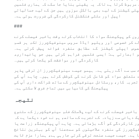
 مربوط کرتا ہے تاکہ یہ یقینی بنایا جا سکے کہ ہماری فلمیں
پلی کیشنز کے لیے بھی بالکل موزوں ہیں جن کے لیے جمالیاتی
اپیل اور ملٹی فنکشنل کارکردگی کی ضرورت ہوتی ہے۔
###
روں کو پیکیجنگ مواد کا انتخاب کرتے وقت باخبر فیصلے کرنے
ے کر خصوصی اور ویلیو ایڈڈ سروس مینوفیکچررز تک، ہر قسم
ص ایپلی کیشنز کے مطابق منفرد فوائد پیش کرتی ہے۔ HARDVOGUE، یا Haimu میں، فنکشنل پیکیجنگ میٹریل
 ابھارتی ہے: ایسی فلمیں فراہم کرتی ہیں جو پائیداری،
کارکردگی اور موافقت کو یکجا کرتی ہیں۔
 سب سے آگے رہتی ہے۔ ہیمو جیسے مینوفیکچررز ان ترقی پذیر
 متعلق مواد کو شامل کرنے کی کوشش کرتے ہیں۔ چاہے آپ کی
تجربہ کار، ورسٹائل مینوفیکچرر کے ساتھ شراکت داری آپ کی
پیکیجنگ کی کامیابی میں تمام فرق لا سکتی ہے۔
نتیجہ
باخبر فیصلے کرنے کے لیے پلاسٹک فلم مینوفیکچررز کے متنوع
ک دہائی سے زیادہ کے تجربے کے ساتھ، ہم نے خود دیکھا ہے کہ
ور کارکردگی کو آگے بڑھاتی ہے۔ چاہے آپ پیکیجنگ، زراعت یا
یکچررز کی منفرد صلاحیتوں کو سمجھنا آپ کو بہترین نتائج
 ہے۔ جیسے جیسے صنعت ترقی کرتی جارہی ہے، ہمارا عزم ثابت