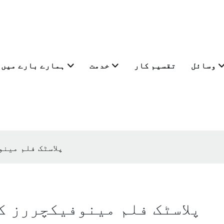
وسائل
تقسیم کار
خدمت
ہمارے بارے میں
پلاسٹک فلم مین
پلاسٹک فلم مینوفیکچررز ک