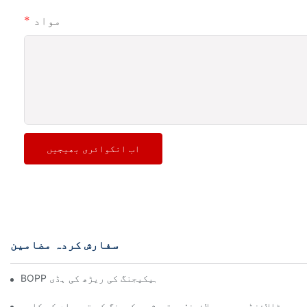
مواد
اب انکوائری بھیجیں
سفارش کردہ مضامین
BOPP فلم مینوفیکچررز: لچکدار پیکیجنگ کی ریڑھ کی ہڈی
میٹالائزڈ پیپر سپلائرز: پرتعیش پیکیجنگ کے تجربات کی کلید