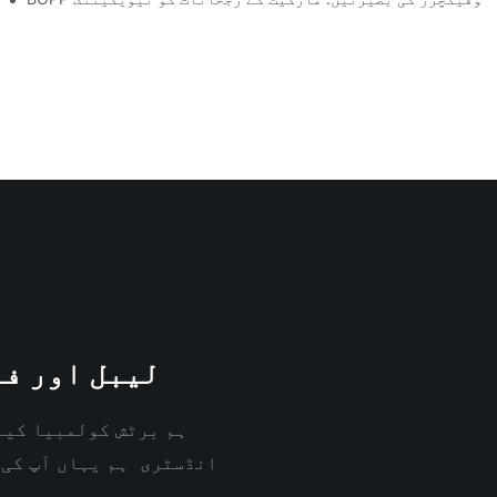
لیبل اور فن
ہم برٹش کولمبیا کین
انڈسٹری ہم یہاں آپ کی 