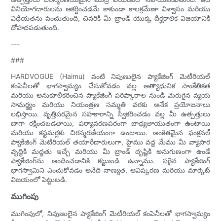
వినియోగదారులను ఆకర్షించడమే కాకుండా కాలక్రమేణా విశ్వాసం మరియు
విధేయతను పెంచుతుంది, చివరికి మీ బ్రాండ్ యొక్క దీర్ఘకాలిక విజయానికి
దోహదపడుతుంది.
---
###
HARDVOGUE (Haimu) వంటి నిపుణులైన ప్యాకేజింగ్ మెటీరియల్
కంపెనీలతో భాగస్వామ్యం చేసుకోవడం వల్ల అత్యాధునిక సాంకేతికత
మరియు అనుకూలీకరించిన ప్యాకేజింగ్ పరిష్కారాల నుండి మెరుగైన వ్యయ
సామర్థ్యం మరియు నియంత్రణ సమ్మతి వరకు అనేక ప్రయోజనాలు
లభిస్తాయి. వృత్తిపరమైన సహకారాన్ని స్వీకరించడం వల్ల మీ ఉత్పత్తులు
బాగా రక్షించబడతాయి, పర్యావరణపరంగా బాధ్యతాయుతంగా ఉంటాయి
మరియు కస్టమర్లకు చిరస్మరణీయంగా ఉంటాయి. అంకితమైన ఫంక్షనల్
ప్యాకేజింగ్ మెటీరియల్ తయారీదారులుగా, హైము వద్ద మేము మీ వ్యాపార
వృద్ధికి మద్దతు ఇచ్చే మరియు మీ బ్రాండ్ దృష్టికి అనుగుణంగా ఉండే
ప్యాకేజింగ్‌ను అందించడానికి కట్టుబడి ఉన్నాము. సరైన ప్యాకేజింగ్
భాగస్వామిని ఎంచుకోవడం అనేది నాణ్యత, ఆవిష్కరణ మరియు మార్కెట్
విజయంలో పెట్టుబడి.
ముగింపు
ముగింపులో, నిపుణులైన ప్యాకేజింగ్ మెటీరియల్ కంపెనీలతో భాగస్వామ్యం