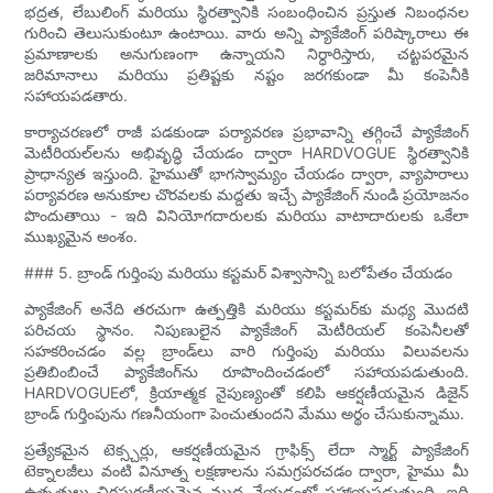
భద్రత, లేబులింగ్ మరియు స్థిరత్వానికి సంబంధించిన ప్రస్తుత నిబంధనల
గురించి తెలుసుకుంటూ ఉంటాయి. వారు అన్ని ప్యాకేజింగ్ పరిష్కారాలు ఈ
ప్రమాణాలకు అనుగుణంగా ఉన్నాయని నిర్ధారిస్తారు, చట్టపరమైన
జరిమానాలు మరియు ప్రతిష్టకు నష్టం జరగకుండా మీ కంపెనీకి
సహాయపడతారు.
కార్యాచరణలో రాజీ పడకుండా పర్యావరణ ప్రభావాన్ని తగ్గించే ప్యాకేజింగ్
మెటీరియల్‌లను అభివృద్ధి చేయడం ద్వారా HARDVOGUE స్థిరత్వానికి
ప్రాధాన్యత ఇస్తుంది. హైముతో భాగస్వామ్యం చేయడం ద్వారా, వ్యాపారాలు
పర్యావరణ అనుకూల చొరవలకు మద్దతు ఇచ్చే ప్యాకేజింగ్ నుండి ప్రయోజనం
పొందుతాయి - ఇది వినియోగదారులకు మరియు వాటాదారులకు ఒకేలా
ముఖ్యమైన అంశం.
### 5. బ్రాండ్ గుర్తింపు మరియు కస్టమర్ విశ్వాసాన్ని బలోపేతం చేయడం
ప్యాకేజింగ్ అనేది తరచుగా ఉత్పత్తికి మరియు కస్టమర్‌కు మధ్య మొదటి
పరిచయ స్థానం. నిపుణులైన ప్యాకేజింగ్ మెటీరియల్ కంపెనీలతో
సహకరించడం వల్ల బ్రాండ్‌లు వారి గుర్తింపు మరియు విలువలను
ప్రతిబింబించే ప్యాకేజింగ్‌ను రూపొందించడంలో సహాయపడుతుంది.
HARDVOGUEలో, క్రియాత్మక నైపుణ్యంతో కలిపి ఆకర్షణీయమైన డిజైన్
బ్రాండ్ గుర్తింపును గణనీయంగా పెంచుతుందని మేము అర్థం చేసుకున్నాము.
ప్రత్యేకమైన టెక్స్చర్లు, ఆకర్షణీయమైన గ్రాఫిక్స్ లేదా స్మార్ట్ ప్యాకేజింగ్
టెక్నాలజీలు వంటి వినూత్న లక్షణాలను సమగ్రపరచడం ద్వారా, హైము మీ
ఉత్పత్తులు చిరస్మరణీయమైన ముద్ర వేయడంలో సహాయపడుతుంది. ఇది