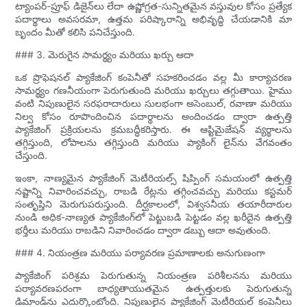
ట్యాంపర్-ప్రూఫ్ డిజైన్‌లు లేదా ఉష్ణోగ్రత-సున్నితమైన వస్తువుల కోసం ప్రత్యేక
పదార్థాలు అవసరమా, ఉత్తమ పరిష్కారాన్ని అభివృద్ధి చేయడానికి మా
బృందం మీతో కలిసి పనిచేస్తుంది.
### 3. మెరుగైన సామర్థ్యం మరియు ఖర్చు ఆదా
ఒక ప్రొఫెషనల్ ప్యాకేజింగ్ కంపెనీతో సహకరించడం వల్ల మీ కార్యాచరణ
సామర్థ్యం గణనీయంగా పెరుగుతుంది మరియు ఖర్చులు తగ్గుతాయి. హైము
వంటి నిపుణులైన సరఫరాదారులు సులభంగా అసెంబుల్, రవాణా మరియు
నిల్వ కోసం రూపొందించిన పదార్థాలను అందించడం ద్వారా ఉత్పత్తి
ప్యాకేజింగ్ ప్రక్రియలను క్రమబద్ధీకరిస్తారు. ఈ ఆప్టిమైజేషన్ వ్యర్థాలను
తగ్గిస్తుంది, లోపాలను తగ్గిస్తుంది మరియు ప్యాకింగ్ లైన్‌ను వేగవంతం
చేస్తుంది.
ఇంకా, నాణ్యమైన ప్యాకేజింగ్ మెటీరియల్స్ షిప్పింగ్ సమయంలో ఉత్పత్తి
నష్టాన్ని నివారించవచ్చు, రాబడి రేట్లను తగ్గించవచ్చు మరియు కస్టమర్
సంతృప్తిని మెరుగుపరుస్తుంది. దీర్ఘకాలంలో, విశ్వసనీయ తయారీదారుల
నుండి అధిక-నాణ్యత ప్యాకేజింగ్‌లో పెట్టుబడి పెట్టడం వల్ల ఖరీదైన ఉత్పత్తి
భర్తీలు మరియు రాబడిని నివారించడం ద్వారా డబ్బు ఆదా అవుతుంది.
### 4. నియంత్రణ మరియు పర్యావరణ ప్రమాణాలకు అనుగుణంగా
ప్యాకేజింగ్ పరిశ్రమ పెరుగుతున్న నియంత్రణ పరిశీలనను మరియు
పర్యావరణపరంగా బాధ్యతాయుతమైన ఉత్పత్తులకు పెరుగుతున్న
డిమాండ్‌ను ఎదుర్కొంటోంది. నిపుణులైన ప్యాకేజింగ్ మెటీరియల్ కంపెనీలు