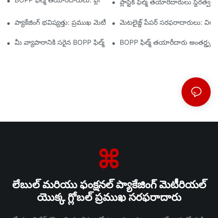
ప్లాస్టిక్ ఫిల్మ్ తయారీదారులు స్థిర
ప్యాకేజింగ్ భవిష్యత్తు: ప్రముఖ మెటీరియల్ తయారీదారుల నుండి అంతర్దృష్టుల
మెటలైజ్డ్ పేపర్ సరఫరాదారులు: వి
మీ వ్యాపారానికి సరైన BOPP ఫిల్మ్ సరఫరాదారుని ఎంచుకోవడం ఎందుకు ము
BOPP ఫిల్మ్ తయారీదారు అంతర్దృష్టుల
లేబుల్ మరియు ఫంక్షనల్ ప్యాకేజింగ్ మెటీరియల్
యొక్క గ్లోబల్ ప్రముఖ సరఫరాదారు