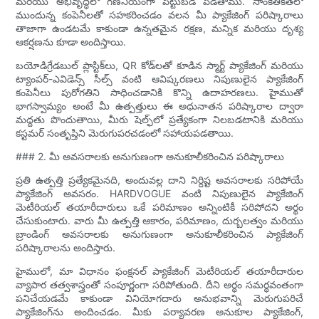
మరియు అభివృద్ధిలో గణనీయంగా పెట్టుబడి పెడతాము. సాంకేతికతలో
ముందున్న కంపెనీలతో సహకరించడం వలన మీ ప్యాకేజింగ్ పరిష్కారాలు
తాజాగా ఉండటమే కాకుండా ఉన్నతమైన రక్షణ, మన్నిక మరియు దృశ్య
ఆకర్షణను కూడా అందిస్తాయి.
బయోడిగ్రేడబుల్ ప్లాస్టిక్‌లు, QR కోడ్‌లతో కూడిన స్మార్ట్ ప్యాకేజింగ్ మరియు
ట్యాంపర్-ఎవిడెన్స్ సీల్స్ వంటి ఆవిష్కరణలు నిపుణులైన ప్యాకేజింగ్
కంపెనీలు పురోగతిని సాధించడానికి కొన్ని ఉదాహరణలు. హైముతో
భాగస్వామ్యం అంటే మీ ఉత్పత్తులు ఈ అధునాతన పరిష్కారాల ద్వారా
మద్దతు పొందుతాయి, మీరు షెల్ఫ్‌లో ప్రత్యేకంగా నిలబడటానికి మరియు
కస్టమర్ సంతృప్తిని మెరుగుపరచడంలో సహాయపడతాయి.
### 2. మీ అవసరాలకు అనుగుణంగా అనుకూలీకరించిన పరిష్కారాలు
ప్రతి ఉత్పత్తి ప్రత్యేకమైనది, అందువల్ల దాని నిర్దిష్ట అవసరాలకు సరిపోయే
ప్యాకేజింగ్ అవసరం. HARDVOGUE వంటి నిపుణులైన ప్యాకేజింగ్
మెటీరియల్ తయారీదారులు ఒకే పరిమాణం అన్నింటికీ సరిపోదని అర్థం
చేసుకుంటారు. వారు మీ ఉత్పత్తి ఆకారం, పరిమాణం, దుర్బలత్వం మరియు
బ్రాండింగ్ అవసరాలకు అనుగుణంగా అనుకూలీకరించిన ప్యాకేజింగ్
పరిష్కారాలను అందిస్తారు.
హైములో, మా విధానం ఫంక్షనల్ ప్యాకేజింగ్ మెటీరియల్ తయారీదారుల
వ్యాపార తత్వశాస్త్రంతో సంపూర్ణంగా సరిపోతుంది. దీని అర్థం సమర్థవంతంగా
పనిచేయడమే కాకుండా వినియోగదారు అనుభవాన్ని మెరుగుపరిచే
ప్యాకేజింగ్‌ను అందించడం. మీకు పర్యావరణ అనుకూల ప్యాకేజింగ్,