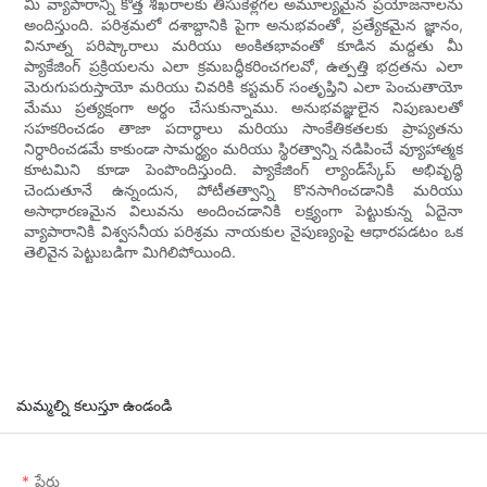
మీ వ్యాపారాన్ని కొత్త శిఖరాలకు తీసుకెళ్లగల అమూల్యమైన ప్రయోజనాలను
అందిస్తుంది. పరిశ్రమలో దశాబ్దానికి పైగా అనుభవంతో, ప్రత్యేకమైన జ్ఞానం,
వినూత్న పరిష్కారాలు మరియు అంకితభావంతో కూడిన మద్దతు మీ
ప్యాకేజింగ్ ప్రక్రియలను ఎలా క్రమబద్ధీకరించగలవో, ఉత్పత్తి భద్రతను ఎలా
మెరుగుపరుస్తాయో మరియు చివరికి కస్టమర్ సంతృప్తిని ఎలా పెంచుతాయో
మేము ప్రత్యక్షంగా అర్థం చేసుకున్నాము. అనుభవజ్ఞులైన నిపుణులతో
సహకరించడం తాజా పదార్థాలు మరియు సాంకేతికతలకు ప్రాప్యతను
నిర్ధారించడమే కాకుండా సామర్థ్యం మరియు స్థిరత్వాన్ని నడిపించే వ్యూహాత్మక
కూటమిని కూడా పెంపొందిస్తుంది. ప్యాకేజింగ్ ల్యాండ్‌స్కేప్ అభివృద్ధి
చెందుతూనే ఉన్నందున, పోటీతత్వాన్ని కొనసాగించడానికి మరియు
అసాధారణమైన విలువను అందించడానికి లక్ష్యంగా పెట్టుకున్న ఏదైనా
వ్యాపారానికి విశ్వసనీయ పరిశ్రమ నాయకుల నైపుణ్యంపై ఆధారపడటం ఒక
తెలివైన పెట్టుబడిగా మిగిలిపోయింది.
మమ్మల్ని కలుస్తూ ఉండండి
పేరు