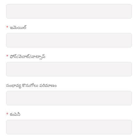
ఇమెయిల్
ఫోన్/వెచాట్/వాట్సాప్
సంభావ్య కొనుగోలు పరిమాణం
కంపెనీ