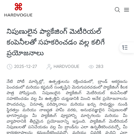
నిపుణులైన ప్యాకేజింగ్ మెటీరియల్
కంపెనీలతో సహకరించడం వల్ల కలిగే
ప్రయోజనాలు
2025-12-27
HARDVOGUE
283
నేటి పోటీ మార్కెట్లో, ఉత్పత్తులను రక్షించడంలో, బ్రాండ్ ఆకర్షణను
పెంచడంలో మరియు కస్టమర్ సంతృప్తిని మెరుగుపరచడంలో ప్యాకేజింగ్ కీలక
పాత్ర పోషిస్తుంది. నిపుణులైన ప్యాకేజింగ్ మెటీరియల్ కంపెనీలతో
సహకరించడం వల్ల మీ ఉత్పత్తిని చుట్టడానికి మించి అనేక ప్రయోజనాలను
పొందవచ్చు. వినూత్న పరిష్కారాలు మరియు ఖర్చు సామర్థ్యం నుండి
స్థిరత్వం మరియు నాణ్యత హామీ వరకు, అనుభవజ్ఞులైన నిపుణులతో
భాగస్వామ్యం మీ ప్యాకేజింగ్ వ్యూహాన్ని మార్చగలదు మరియు మీ
వ్యాపారానికి తీవ్రమైన ప్రయోజనాన్ని ఇస్తుంది. ప్యాకేజింగ్ మెటీరియల్
నిపుణులతో పనిచేయడం వల్ల మీ బ్రాండ్‌ను ఎలా ఉన్నతీకరించవచ్చో, మీ
కార్యకలాపాలను క్రమబద్ధీకరించవచ్చో మరియు చివరికి వృద్ధిని ఎలా