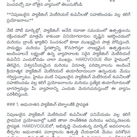
పెంచవచ్చో మా లోతైన వ్యాసంలో తెలుసుకోండి.
**నిపుణులైన ప్యాకేజింగ్ మెటీరియల్ కంపెనీలతో సహకరించడం వల్ల కలిగే
ప్రయోజనాలు**
నేటి పోటీ మార్కెట్లో, ప్యాకేజింగ్ అనేది రవాణా సమయంలో ఉత్పత్తులను
రక్షించడంలో మాత్రమే కాకుండా వినియోగదారుల దృష్టిని ఆకర్షించడంలో
మరియు బ్రాండ్ ఖ్యాతిని పెంచడంలో కూడా ముఖ్యమైన పాత్ర పోషిస్తుంది.
సామర్థ్యం మరియు స్థిరత్వాన్ని కొనసాగిస్తూ నాణ్యమైన ఉత్పత్తులను
అందించాలనే లక్ష్యంతో ఉన్న వ్యాపారాలకు సరైన ప్యాకేజింగ్ మెటీరియల్
కంపెనీని ఎంచుకోవడం చాలా ముఖ్యం. HARDVOGUE లేదా హైములో,
తెలివైన, విశ్వసనీయమైన మరియు వినూత్న పరిష్కారాలను అందించే
క్రియాత్మక ప్యాకేజింగ్ మెటీరియల్ తయారీదారులుగా ఉన్నందుకు మేము
గర్విస్తున్నాము. హైము వంటి నిపుణులైన ప్యాకేజింగ్ మెటీరియల్ కంపెనీలతో
సహకరించడం వల్ల కలిగే ప్రయోజనాలను మరియు ప్రత్యేక తయారీదారులతో
భాగస్వామ్యం మీ వ్యాపారాన్ని ఎందుకు మెరుగుపరుస్తుందో ఈ వ్యాసం
పరిశీలిస్తుంది.
### 1. అధునాతన ప్యాకేజింగ్ టెక్నాలజీకి ప్రాప్యత
నిపుణులైన ప్యాకేజింగ్ మెటీరియల్ కంపెనీలతో పనిచేయడం వల్ల కలిగే
ప్రాథమిక ప్రయోజనాల్లో ఒకటి తాజా సాంకేతికత మరియు ఆవిష్కరణలకు
ప్రాప్యత. HARDVOGUEలో, అభివృద్ధి చెందుతున్న మార్కెట్ అవసరాలను
తీర్చగల అధునాతన పదార్థాలను ఉత్పత్తి చేయడానికి మేము పరిశోధన