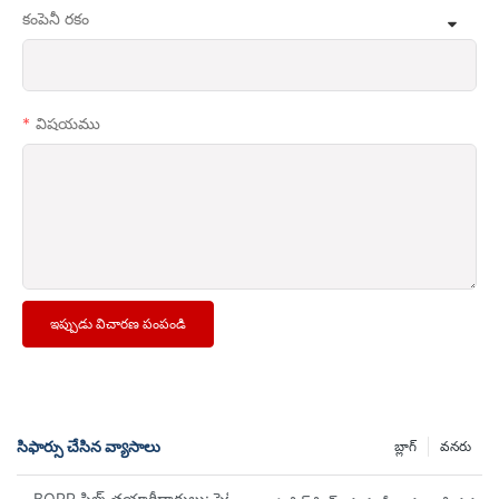
కంపెనీ రకం
విషయము
ఇప్పుడు విచారణ పంపండి
సిఫార్సు చేసిన వ్యాసాలు
బ్లాగ్
వనరు
BOPP ఫిల్మ్ తయారీదారులు: ఫ్లెక్సిబుల్ ప్యాకేజింగ్ యొక్క వెన్నెముక