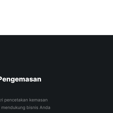
 Pengemasan
stri pencetakan kemasan
n mendukung bisnis Anda