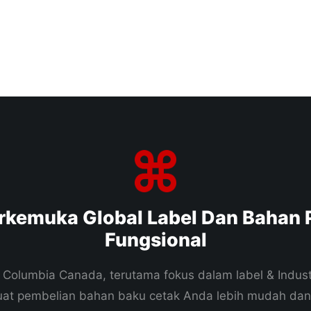
rkemuka Global Label Dan Bahan
Fungsional
ish Columbia Canada, terutama fokus dalam label & Indu
buat pembelian bahan baku cetak Anda lebih mudah da