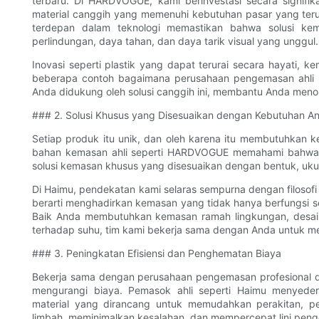
terbaru. Di HARDVOGUE, kami berinvestasi secara signif
material canggih yang memenuhi kebutuhan pasar yang ter
terdepan dalam teknologi memastikan bahwa solusi ke
perlindungan, daya tahan, dan daya tarik visual yang unggul.
Inovasi seperti plastik yang dapat terurai secara hayati, 
beberapa contoh bagaimana perusahaan pengemasan ahli 
Anda didukung oleh solusi canggih ini, membantu Anda meno
### 2. Solusi Khusus yang Disesuaikan dengan Kebutuhan A
Setiap produk itu unik, dan oleh karena itu membutuhkan 
bahan kemasan ahli seperti HARDVOGUE memahami bahwa 
solusi kemasan khusus yang disesuaikan dengan bentuk, uk
Di Haimu, pendekatan kami selaras sempurna dengan filosofi 
berarti menghadirkan kemasan yang tidak hanya berfungsi s
Baik Anda membutuhkan kemasan ramah lingkungan, desain a
terhadap suhu, tim kami bekerja sama dengan Anda untuk m
### 3. Peningkatan Efisiensi dan Penghematan Biaya
Bekerja sama dengan perusahaan pengemasan profesional dap
mengurangi biaya. Pemasok ahli seperti Haimu menyed
material yang dirancang untuk memudahkan perakitan, pe
limbah, meminimalkan kesalahan, dan mempercepat lini pen