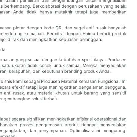
ikan dalam penelitian dan pengembangan untuk menghasilkan
us berkembang. Berkolaborasi dengan perusahaan yang selalu
masan Anda tidak hanya mutakhir tetapi juga memberikan
kemasan pintar dengan kode QR, dan segel anti-rusak hanyalah
mendorong kemajuan. Bermitra dengan Haimu berarti produk
njol di rak dan meningkatkan kepuasan pelanggan.
nda
kemasan yang sesuai dengan kebutuhan spesifiknya. Produsen
satu ukuran tidak cocok untuk semua. Mereka menyediakan
uran, kerapuhan, dan kebutuhan branding produk Anda.
bisnis kami sebagai Produsen Material Kemasan Fungsional. Ini
ecara efektif tetapi juga meningkatkan pengalaman pengguna.
nti-rusak, atau material khusus untuk barang yang sensitif
engembangkan solusi terbaik.
at secara signifikan meningkatkan efisiensi operasional dan
erhanakan proses pengemasan produk dengan menyediakan
ngangkutan, dan penyimpanan. Optimalisasi ini mengurangi
gemasan.