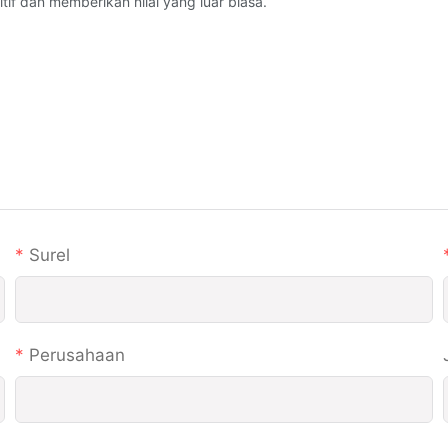
tif dan memberikan nilai yang luar biasa.
Surel
Perusahaan