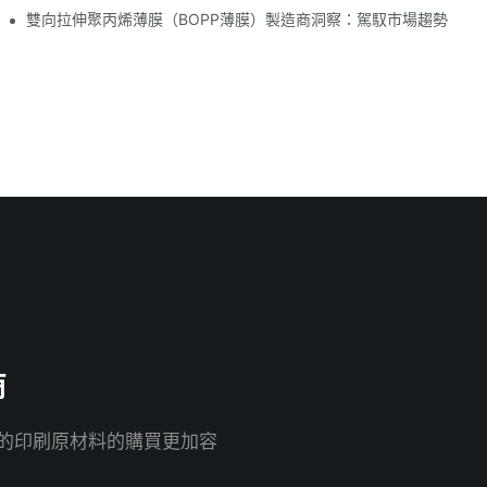
雙向拉伸聚丙烯薄膜（BOPP薄膜）製造商洞察：駕馭市場趨勢
商
您的印刷原材料的購買更加容