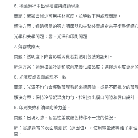
6. 捲繞過程中出現褶皺與縮頸現象
問題：起皺會減少可用捲材寬度，並導致下游處理問題。
解決方案：透過適當的張力調節器和夾緊裝置設定來平衡整個網
光學和美學問題：霧、光澤和印刷問題
7. 薄霧或陰天
問題：透明度下降會影響消費者對透明包裝的認知。
解決方案：透過控製冷卻和取向來優化結晶度；選擇透明度更高
8. 光澤度或表面處理不一致
問題：光澤不均勻會導致薄膜看起來很廉價，或是不同批次的薄
解決方案：保持冷卻輥溫度均勻，控制擠出模口間隙和唇口設計
9. 印刷失敗和油墨附著力差。
問題：出現污跡、耐墨性差或顏色轉移不一致的情況。
解：實施適當的表面能測試（達因值），使用電暈或等離子處理
間。