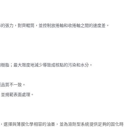
布的張力，對齊輥筒，並控制放捲軸和收捲軸之間的速度差。
的樹脂；最大限度地減少導致成核點的污染和水分。
膜品質不一致。
，並規範表面處理。
，選擇與薄膜化學相容的油墨，並為溶劑型系統提供足夠的固化時