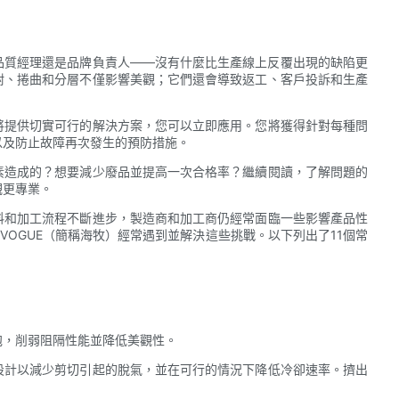
品質經理還是品牌負責人——沒有什麼比生產線上反覆出現的缺陷更
附、捲曲和分層不僅影響美觀；它們還會導致返工、客戶投訴和生產
將提供切實可行的解決方案，您可以立即應用。您將獲得針對每種問
以及防止故障再次發生的預防措施。
素造成的？想要減少廢品並提高一次合格率？繼續閱讀，了解問題的
觀更專業。
料和加工流程不斷進步，製造商和加工商仍經常面臨一些影響產品性
VOGUE（簡稱海牧）經常遇到並解決這些挑戰。以下列出了11個常
泡，削弱阻隔性能並降低美觀性。
設計以減少剪切引起的脫氣，並在可行的情況下降低冷卻速率。擠出