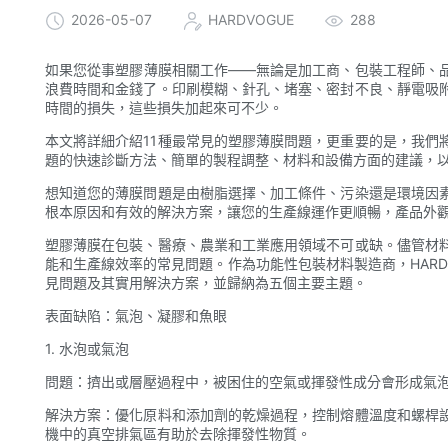
2026-05-07
HARDVOGUE
288
如果您從事塑膠薄膜相關工作——無論是加工商、包裝工程師、
浪費時間和金錢了。印刷模糊、針孔、堵塞、密封不良、靜電吸
時間的損失，這些損失加起來可不少。
本文將詳細介紹11種最常見的塑膠薄膜問題，更重要的是，我們
題的快速診斷方法、簡單的製程調整、材料和設備方面的建議，
想知道您的薄膜問題是由樹脂選擇、加工條件、污染還是環境因
根本原因和有效的解決方案，讓您的生產線運作更順暢，產品外
塑膠薄膜在包裝、醫療、農業和工業應用領域不可或缺。儘管材
能和生產線效率的常見問題。作為功能性包裝材料製造商，HARD
見問題及其實用解決方案，並歸納為五個主要主題。
表面缺陷：氣泡、凝膠和魚眼
1. 水泡或氣泡
問題：擠出或層壓過程中，被困住的空氣或揮發性成分會形成氣
解決方案：優化原料和添加劑的乾燥過程，控制熔體溫度和螺桿
機中的真空排氣區有助於去除揮發性物質。