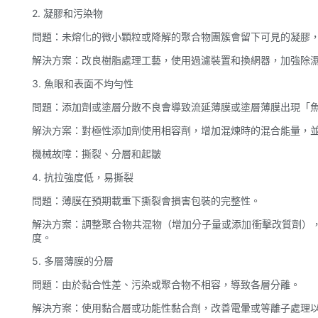
2. 凝膠和污染物
問題：未熔化的微小顆粒或降解的聚合物團簇會留下可見的凝膠
解決方案：改良樹脂處理工藝，使用過濾裝置和換網器，加強除
3. 魚眼和表面不均勻性
問題：添加劑或塗層分散不良會導致流延薄膜或塗層薄膜出現「
解決方案：對極性添加劑使用相容劑，增加混煉時的混合能量，
機械故障：撕裂、分層和起皺
4. 抗拉強度低，易撕裂
問題：薄膜在預期載重下撕裂會損害包裝的完整性。
解決方案：調整聚合物共混物（增加分子量或添加衝擊改質劑）
度。
5. 多層薄膜的分層
問題：由於黏合性差、污染或聚合物不相容，導致各層分離。
解決方案：使用黏合層或功能性黏合劑，改善電暈或等離子處理