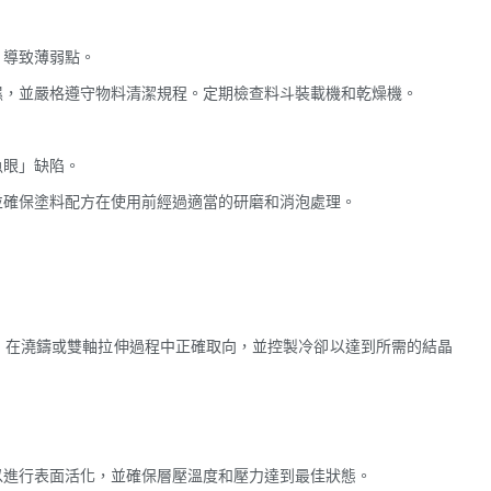
，導致薄弱點。
濕，並嚴格遵守物料清潔規程。定期檢查料斗裝載機和乾燥機。
魚眼」缺陷。
並確保塗料配方在使用前經過適當的研磨和消泡處理。
，在澆鑄或雙軸拉伸過程中正確取向，並控製冷卻以達到所需的結晶
以進行表面活化，並確保層壓溫度和壓力達到最佳狀態。