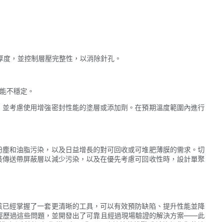
層厚度，並控制層壓完整性，以消除針孔。
性能不穩定。
，並考慮使用增強密封性能的塗層或添加劑。在預期溫度範圍內進行
粉塵和油脂污染，以及日益增長的對可回收或可堆肥薄膜的需求。切
裝傳送帶屏蔽層以減少污染，以及在優先考慮可回收性時，設計單聚
該已經掌握了一套更清晰的工具，可以有效預防缺陷、提升性能並降
經歷過這些問題，並開發出了可靠且經過現場驗證的解決方案——此