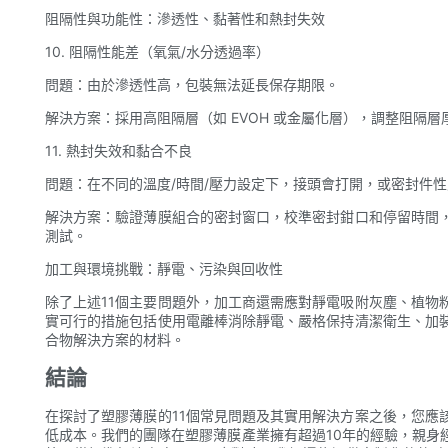
阻隔性與功能性：滲透性、黏著性和熱封失效
10. 阻隔性能差（氧氣/水分透過率）
問題：由於滲透性高，包裝無法延長保存期限。
解決方案：採用高阻隔層（如 EVOH 或金屬化層），調整阻隔
11. 熱封失效和黏合不良
問題：在不同的溫度/時間/壓力設定下，接頭會打開，或密封件
解決方案：驗證薄膜組合的密封窗口，校準密封鉗口和停留時間
測試。
加工與環境挑戰：靜電、污染與回收性
除了上述11個主要問題外，加工商還需應對靜電吸附灰塵、植物
實可行的措施包括使用電離棒消除靜電、嚴格保持清潔衛生、加
合物解決方案的材料。
結論
在探討了塑膠薄膜的11個常見問題及其實用解決方案之後，您應
低成本。我們的團隊在塑膠薄膜產業擁有超過10年的經驗，親身