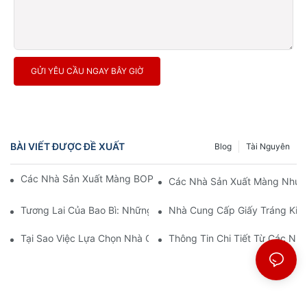
GỬI YÊU CẦU NGAY BÂY GIỜ
BÀI VIẾT ĐƯỢC ĐỀ XUẤT
Blog
Tài Nguyên
Các Nhà Sản Xuất Màng BOPP: Xương Sống Của Bao Bì Mềm
Các Nhà Sản Xuất Màng Nhựa 
Tương Lai Của Bao Bì: Những Hiểu Biết Từ Các Nhà Sản Xuất V
Nhà Cung Cấp Giấy Tráng Kim 
Tại Sao Việc Lựa Chọn Nhà Cung Cấp Màng BOPP Phù Hợp Lại 
Thông Tin Chi Tiết Từ Các N