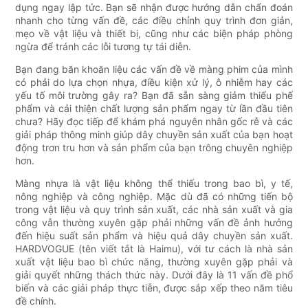
dụng ngay lập tức. Bạn sẽ nhận được hướng dẫn chẩn đoán
nhanh cho từng vấn đề, các điều chỉnh quy trình đơn giản,
mẹo về vật liệu và thiết bị, cũng như các biện pháp phòng
ngừa để tránh các lỗi tương tự tái diễn.
Bạn đang băn khoăn liệu các vấn đề về màng phim của mình
có phải do lựa chọn nhựa, điều kiện xử lý, ô nhiễm hay các
yếu tố môi trường gây ra? Bạn đã sẵn sàng giảm thiểu phế
phẩm và cải thiện chất lượng sản phẩm ngay từ lần đầu tiên
chưa? Hãy đọc tiếp để khám phá nguyên nhân gốc rễ và các
giải pháp thông minh giúp dây chuyền sản xuất của bạn hoạt
động trơn tru hơn và sản phẩm của bạn trông chuyên nghiệp
hơn.
Màng nhựa là vật liệu không thể thiếu trong bao bì, y tế,
nông nghiệp và công nghiệp. Mặc dù đã có những tiến bộ
trong vật liệu và quy trình sản xuất, các nhà sản xuất và gia
công vẫn thường xuyên gặp phải những vấn đề ảnh hưởng
đến hiệu suất sản phẩm và hiệu quả dây chuyền sản xuất.
HARDVOGUE (tên viết tắt là Haimu), với tư cách là nhà sản
xuất vật liệu bao bì chức năng, thường xuyên gặp phải và
giải quyết những thách thức này. Dưới đây là 11 vấn đề phổ
biến và các giải pháp thực tiễn, được sắp xếp theo năm tiêu
đề chính.