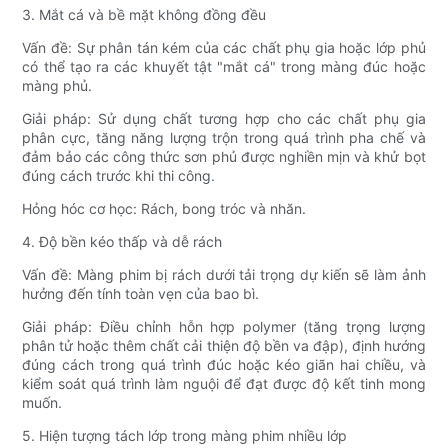
3. Mắt cá và bề mặt không đồng đều
Vấn đề: Sự phân tán kém của các chất phụ gia hoặc lớp phủ
có thể tạo ra các khuyết tật "mắt cá" trong màng đúc hoặc
màng phủ.
Giải pháp: Sử dụng chất tương hợp cho các chất phụ gia
phân cực, tăng năng lượng trộn trong quá trình pha chế và
đảm bảo các công thức sơn phủ được nghiền mịn và khử bọt
đúng cách trước khi thi công.
Hỏng hóc cơ học: Rách, bong tróc và nhăn.
4. Độ bền kéo thấp và dễ rách
Vấn đề: Màng phim bị rách dưới tải trọng dự kiến ​​sẽ làm ảnh
hưởng đến tính toàn vẹn của bao bì.
Giải pháp: Điều chỉnh hỗn hợp polymer (tăng trọng lượng
phân tử hoặc thêm chất cải thiện độ bền va đập), định hướng
đúng cách trong quá trình đúc hoặc kéo giãn hai chiều, và
kiểm soát quá trình làm nguội để đạt được độ kết tinh mong
muốn.
5. Hiện tượng tách lớp trong màng phim nhiều lớp