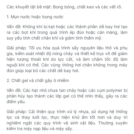
Các khuyết tật bề mặt: Bong bóng, chất keo và các vết rỗ.
1. Mụn nước hoặc bọng nước
Vấn đề: Không khí bị kẹt hoặc các thành phần dễ bay hơi tạo
ra các bọt khí trong quá trình ép đùn hoặc cán màng, làm
suy yếu tính chất chắn khí và giảm tính thẩm mỹ.
Giải pháp: Tối ưu hóa quá trình sấy nguyên liệu thô và phụ
gia, kiểm soát nhiệt độ nóng chảy và thiết kế trục vít để giảm
hiện tượng thoát khí do lực cắt, và làm chậm tốc độ làm
nguội khi có thể. Các vùng thông hơi chân không trong máy
đùn giúp loại bỏ các chất dễ bay hơi.
2. Chất gel và chất gây ô nhiễm
Vấn đề: Các hạt nhỏ chưa tan chảy hoặc các cụm polymer bị
phân hủy tạo thành các lớp gel có thể nhìn thấy, gây ra các
điểm yếu.
Giải pháp: Cải thiện quy trình xử lý nhựa, sử dụng hệ thống
lọc và thay lưới lọc, thực hiện khử ẩm tốt hơn và duy trì
nghiêm ngặt các quy trình vệ sinh vật liệu. Thường xuyên
kiểm tra máy nạp liệu và máy sấy.