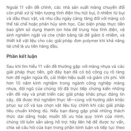
Ngoài 11 vấn đề chính, các nhà sản xuất màng chuyển đổi
còn phải xử lý hiện tượng tĩnh điện thu hút bụi, ô nhiễm từ bụi
và dầu thực vật, và nhu cầu ngày càng tăng đối với màng có
thể tái chế hoặc phân hủy sinh học. Các biện pháp thực tiễn
bao gồm sử dụng thanh ion hóa để trung hòa tĩnh điện, vệ
sinh nghiêm ngặt và che chắn băng tải để giảm ô nhiễm, và
thiết kế vật liệu cho các giải pháp đơn polymer khi khả năng
tái chế là ưu tiên hàng đầu.
Phần kết luận
Sau khi tìm hiểu 11 vấn đề thường gặp với màng nhựa và các
giải pháp thực tiễn, giờ đây bạn đã có bộ công cụ rõ ràng
hơn để ngăn ngừa lỗi, cải thiện hiệu suất và giảm chi phí. Với
hơn 10 năm kinh nghiệm trong ngành công nghiệp màng
nhựa, đội ngũ của chúng tôi đã trực tiếp chứng kiến ​​những
vấn đề này và phát triển các giải pháp khắc phục đáng tin
cậy, đã được thử nghiệm thực tế—cùng với hướng dẫn khắc
phục sự cố và lựa chọn vật liệu tùy chỉnh khi các giải pháp
tiêu chuẩn không đủ. Nếu bạn đang gặp phải những thách
thức dai dẳng hoặc muốn tối ưu hóa quy trình của mình,
chúng tôi luôn sẵn sàng hỗ trợ: hãy liên hệ để được tư vấn,
chia sẻ câu hỏi của bạn trong phần bình luận và tiếp tục theo