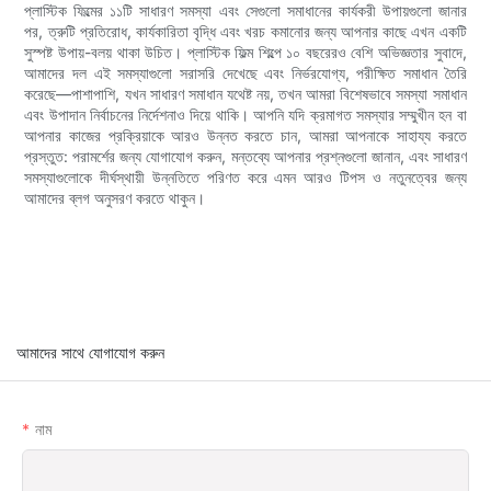
প্লাস্টিক ফিল্মের ১১টি সাধারণ সমস্যা এবং সেগুলো সমাধানের কার্যকরী উপায়গুলো জানার
পর, ত্রুটি প্রতিরোধ, কার্যকারিতা বৃদ্ধি এবং খরচ কমানোর জন্য আপনার কাছে এখন একটি
সুস্পষ্ট উপায়-বলয় থাকা উচিত। প্লাস্টিক ফিল্ম শিল্পে ১০ বছরেরও বেশি অভিজ্ঞতার সুবাদে,
আমাদের দল এই সমস্যাগুলো সরাসরি দেখেছে এবং নির্ভরযোগ্য, পরীক্ষিত সমাধান তৈরি
করেছে—পাশাপাশি, যখন সাধারণ সমাধান যথেষ্ট নয়, তখন আমরা বিশেষভাবে সমস্যা সমাধান
এবং উপাদান নির্বাচনের নির্দেশনাও দিয়ে থাকি। আপনি যদি ক্রমাগত সমস্যার সম্মুখীন হন বা
আপনার কাজের প্রক্রিয়াকে আরও উন্নত করতে চান, আমরা আপনাকে সাহায্য করতে
প্রস্তুত: পরামর্শের জন্য যোগাযোগ করুন, মন্তব্যে আপনার প্রশ্নগুলো জানান, এবং সাধারণ
সমস্যাগুলোকে দীর্ঘস্থায়ী উন্নতিতে পরিণত করে এমন আরও টিপস ও নতুনত্বের জন্য
আমাদের ব্লগ অনুসরণ করতে থাকুন।
আমাদের সাথে যোগাযোগ করুন
নাম