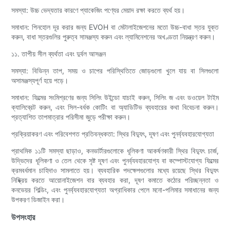
সমস্যা: উচ্চ ভেদ্যতার কারণে প্যাকেজিং পণ্যের মেয়াদ রক্ষা করতে ব্যর্থ হয়।
সমাধান: পিনহোল দূর করার জন্য EVOH বা মেটালাইজেশনের মতো উচ্চ-বাধা স্তর যুক্ত
করুন, বাধা স্তরগুলির পুরুত্ব সামঞ্জস্য করুন এবং ল্যামিনেশনের অখণ্ডতা নিয়ন্ত্রণ করুন।
১১. তাপীয় সীল ব্যর্থতা এবং দুর্বল আসঞ্জন
সমস্যা: বিভিন্ন তাপ, সময় ও চাপের পরিস্থিতিতে জোড়গুলো খুলে যায় বা সিলগুলো
অসামঞ্জস্যপূর্ণ হয়ে পড়ে।
সমাধান: ফিল্মের সংমিশ্রণের জন্য সিলিং উইন্ডো যাচাই করুন, সিলিং জ এবং ডওয়েল টাইম
ক্যালিব্রেট করুন, এবং সিল-বর্ধক কোটিং বা অ্যাডিটিভ ব্যবহারের কথা বিবেচনা করুন।
প্রত্যাশিত তাপমাত্রার পরিসীমা জুড়ে পরীক্ষা করুন।
প্রক্রিয়াকরণ এবং পরিবেশগত প্রতিবন্ধকতা: স্থির বিদ্যুৎ, দূষণ এবং পুনর্ব্যবহারযোগ্যতা
প্রাথমিক ১১টি সমস্যা ছাড়াও, কনভার্টারগুলোকে ধূলিকণা আকর্ষণকারী স্থির বিদ্যুৎ চার্জ,
উদ্ভিদের ধূলিকণা ও তেল থেকে সৃষ্ট দূষণ এবং পুনর্ব্যবহারযোগ্য বা কম্পোস্টযোগ্য ফিল্মের
ক্রমবর্ধমান চাহিদাও সামলাতে হয়। ব্যবহারিক পদক্ষেপগুলোর মধ্যে রয়েছে স্থির বিদ্যুৎ
নিষ্ক্রিয় করতে আয়োনাইজেশন বার ব্যবহার করা, দূষণ কমাতে কঠোর পরিচ্ছন্নতা ও
কনভেয়র শিল্ডিং, এবং পুনর্ব্যবহারযোগ্যতা অগ্রাধিকার পেলে মনো-পলিমার সমাধানের জন্য
উপকরণ ডিজাইন করা।
উপসংহার