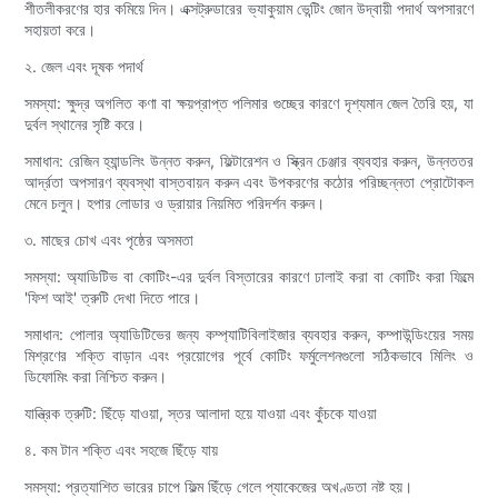
শীতলীকরণের হার কমিয়ে দিন। এক্সট্রুডারের ভ্যাকুয়াম ভেন্টিং জোন উদ্বায়ী পদার্থ অপসারণে
সহায়তা করে।
২. জেল এবং দূষক পদার্থ
সমস্যা: ক্ষুদ্র অগলিত কণা বা ক্ষয়প্রাপ্ত পলিমার গুচ্ছের কারণে দৃশ্যমান জেল তৈরি হয়, যা
দুর্বল স্থানের সৃষ্টি করে।
সমাধান: রেজিন হ্যান্ডলিং উন্নত করুন, ফিল্টারেশন ও স্ক্রিন চেঞ্জার ব্যবহার করুন, উন্নততর
আর্দ্রতা অপসারণ ব্যবস্থা বাস্তবায়ন করুন এবং উপকরণের কঠোর পরিচ্ছন্নতা প্রোটোকল
মেনে চলুন। হপার লোডার ও ড্রায়ার নিয়মিত পরিদর্শন করুন।
৩. মাছের চোখ এবং পৃষ্ঠের অসমতা
সমস্যা: অ্যাডিটিভ বা কোটিং-এর দুর্বল বিস্তারের কারণে ঢালাই করা বা কোটিং করা ফিল্মে
'ফিশ আই' ত্রুটি দেখা দিতে পারে।
সমাধান: পোলার অ্যাডিটিভের জন্য কম্প্যাটিবিলাইজার ব্যবহার করুন, কম্পাউন্ডিংয়ের সময়
মিশ্রণের শক্তি বাড়ান এবং প্রয়োগের পূর্বে কোটিং ফর্মুলেশনগুলো সঠিকভাবে মিলিং ও
ডিফোমিং করা নিশ্চিত করুন।
যান্ত্রিক ত্রুটি: ছিঁড়ে যাওয়া, স্তর আলাদা হয়ে যাওয়া এবং কুঁচকে যাওয়া
৪. কম টান শক্তি এবং সহজে ছিঁড়ে যায়
সমস্যা: প্রত্যাশিত ভারের চাপে ফিল্ম ছিঁড়ে গেলে প্যাকেজের অখণ্ডতা নষ্ট হয়।