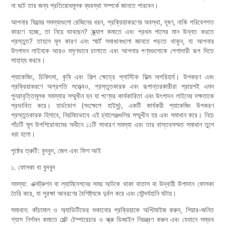
না ঘটে তার জন্য প্রতিরোধমূলক ব্যবস্থা সম্পর্কে জানতে পারবেন।
আপনার ফিল্মের সমস্যাগুলো রেজিনের ধরন, প্রক্রিয়াকরণের অবস্থা, দূষণ, নাকি পরিবেশগত
কারণে হচ্ছে, তা নিয়ে ভাবছেন? স্ক্র্যাপ কমাতে এবং প্রথম পাসের মান উন্নত করতে
প্রস্তুত? তাহলে মূল কারণ এবং স্মার্ট সমাধানগুলো জানতে পড়তে থাকুন, যা আপনার
উৎপাদন লাইনকে আরও মসৃণভাবে চালাতে এবং আপনার পণ্যগুলোকে পেশাদারী রূপ দিতে
সাহায্য করবে।
প্যাকেজিং, চিকিৎসা, কৃষি এবং শিল্প ক্ষেত্রে প্লাস্টিক ফিল্ম অপরিহার্য। উপকরণ এবং
প্রক্রিয়াকরণে অগ্রগতি সত্ত্বেও, প্রস্তুতকারক এবং রূপান্তরকারীরা প্রায়শই এমন
পুনরাবৃত্তিমূলক সমস্যার সম্মুখীন হন যা পণ্যের কার্যকারিতা এবং উৎপাদন লাইনের দক্ষতাকে
প্রভাবিত করে। হার্ডভোগ (সংক্ষেপে হাইমু), একটি কার্যকরী প্যাকেজিং উপকরণ
প্রস্তুতকারক হিসাবে, নিয়মিতভাবে এই চ্যালেঞ্জগুলির সম্মুখীন হয় এবং সমাধান করে। নিচে
পাঁচটি মূল উপশিরোনামের অধীনে ১১টি সাধারণ সমস্যা এবং তার বাস্তবসম্মত সমাধান তুলে
ধরা হলো।
পৃষ্ঠের ত্রুটি: বুদবুদ, জেল এবং ফিশ আই
১. ফোসকা বা বুদবুদ
সমস্যা: এক্সট্রুশন বা ল্যামিনেশনের সময় আটকে থাকা বাতাস বা উদ্বায়ী উপাদান ফোসকা
তৈরি করে, যা সুরক্ষা আবরণের বৈশিষ্ট্যকে দুর্বল করে এবং সৌন্দর্যহানি ঘটায়।
সমাধান: কাঁচামাল ও অ্যাডিটিভের শুকানোর প্রক্রিয়াকে অপ্টিমাইজ করুন, শিয়ার-জনিত
গ্যাস নির্গমন কমাতে মেল্ট টেম্পারেচার ও স্ক্রু ডিজাইন নিয়ন্ত্রণ করুন এবং যেখানে সম্ভব