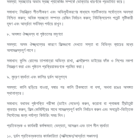
সমস্যা: স্বচ্ছতার অভাব স্বচ্ছ প্যাকেজিং সম্পর্কে ভোক্তার ধারণাকে প্রভাবিত করে।
সমাধান: নিয়ন্ত্রিত শীতলীকরণ এবং অভিমুখীকরণের মাধ্যমে স্ফটিকতার সর্বোত্তম অবস্থা
নিশ্চিত করুন; অধিক স্বচ্ছতা সম্পন্ন রেজিন নির্বাচন করুন; নিউক্লিয়েশন পয়েন্ট সৃষ্টিকারী
দূষণ এবং আর্দ্রতা সর্বনিম্ন পর্যায়ে রাখুন।
৮. অসঙ্গত ঔজ্জ্বল্য বা পৃষ্ঠতলের মসৃণতা
সমস্যা: অসম ঔজ্জ্বল্যের কারণে ফিল্মগুলো দেখতে সস্তা বা বিভিন্ন ব্যাচের মধ্যে
অসামঞ্জস্যপূর্ণ লাগে।
সমাধান: কুলিং রোলের তাপমাত্রা অভিন্ন রাখা, এক্সট্রুশন ডাইয়ের ফাঁক ও লিপের নকশা
নিয়ন্ত্রণ করা এবং পৃষ্ঠতল প্রক্রিয়াকরণকে প্রমিত করা।
৯. মুদ্রণ ব্যর্থতা এবং কালির দুর্বল আনুগত্য
সমস্যা: কালি ছড়িয়ে যাওয়া, ঘষার পর কালি ঠিকমতো না বসা, অথবা রঙের অসঙ্গত
স্থানান্তর।
সমাধান: যথাযথ পৃষ্ঠশক্তি পরীক্ষা (ডাইন লেভেল) করুন, করোনা বা প্লাজমা ট্রিটমেন্ট
ব্যবহার করুন, ফিল্ম কেমিস্ট্রির সাথে সামঞ্জস্যপূর্ণ কালি নির্বাচন করুন এবং সলভেন্ট-ভিত্তিক
সিস্টেমের জন্য পর্যাপ্ত কিউরিং সময় দিন।
প্রতিবন্ধক ও কার্যকরী কর্মক্ষমতা: ভেদ্যতা, আসঞ্জন এবং তাপ সীল ব্যর্থতা
১০. দুর্বল প্রতিবন্ধকতার কার্যকারিতা (অক্সিজেন/আর্দ্রতা সঞ্চালন)