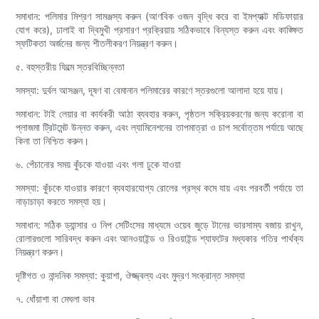
সমাধান: পলিমার মিশ্রণ সামঞ্জস্য করুন (আণবিক ওজন বৃদ্ধি করে বা ইমপ্যাক্ট মডিফায়ার
যোগ করে), ঢালাই বা দ্বিমুখী প্রসারণ প্রক্রিয়ায় সঠিকভাবে বিন্যস্ত করুন এবং কাঙ্ক্ষিত
স্ফটিকতা অর্জনের জন্য শীতলীকরণ নিয়ন্ত্রণ করুন।
৫. বহুস্তরীয় ফিল্মে স্তরবিচ্ছিন্নতা
সমস্যা: দুর্বল আসঞ্জন, দূষণ বা বেমানান পলিমারের কারণে স্তরগুলো আলাদা হয়ে যায়।
সমাধান: টাই লেয়ার বা কার্যকরী আঠা ব্যবহার করুন, পৃষ্ঠতল সক্রিয়করণের জন্য করোনা বা
প্লাজমা ট্রিটমেন্ট উন্নত করুন, এবং ল্যামিনেশনের তাপমাত্রা ও চাপ সর্বোত্তম পর্যায়ে আছে
কিনা তা নিশ্চিত করুন।
৬. পেঁচানোর সময় কুঁচকে যাওয়া এবং গলা ঢুকে যাওয়া
সমস্যা: কুঁচকে যাওয়ার কারণে ব্যবহারযোগ্য রোলের প্রস্থ কমে যায় এবং পরবর্তী পর্যায়ে তা
নাড়াচাড়া করতে সমস্যা হয়।
সমাধান: সঠিক ড্যান্সার ও নিপ সেটিংসের মাধ্যমে ওয়েব জুড়ে টানের ভারসাম্য বজায় রাখুন,
রোলারগুলো সারিবদ্ধ করুন এবং আনওয়াইন্ড ও রিওয়াইন্ড শ্যাফটের মধ্যকার গতির পার্থক্য
নিয়ন্ত্রণ করুন।
দৃষ্টিগত ও নান্দনিক সমস্যা: কুয়াশা, ঔজ্জ্বল্য এবং মুদ্রণ সংক্রান্ত সমস্যা
৭. ধোঁয়াশা বা মেঘলা ভাব