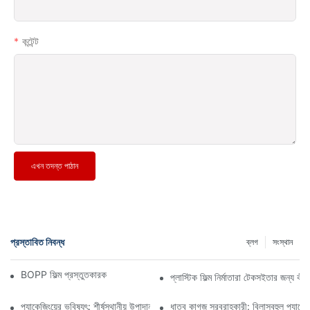
কন্টেন্ট
এখন তদন্ত পাঠান
প্রস্তাবিত নিবন্ধ
ব্লগ
সংস্থান
BOPP ফিল্ম প্রস্তুতকারক: নমনীয় প্যাকেজিংয়ের মেরুদণ্ড
প্লাস্টিক ফিল্ম নির্মাতারা টেকসইতার জন্য ক
প্যাকেজিংয়ের ভবিষ্যৎ: শীর্ষস্থানীয় উপাদান প্রস্তুতকারকদের কাছ থেকে অন্তর্দৃষ্টি
ধাতব কাগজ সরবরাহকারী: বিলাসবহুল প্যাকেজি