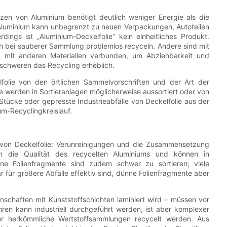
elzen von Aluminium benötigt deutlich weniger Energie als die
 Aluminium kann unbegrenzt zu neuen Verpackungen, Autoteilen
ings ist „Aluminium-Deckelfolie“ kein einheitliches Produkt.
h bei sauberer Sammlung problemlos recyceln. Andere sind mit
der mit anderen Materialien verbunden, um Abziehbarkeit und
rschweren das Recycling erheblich.
olie von den örtlichen Sammelvorschriften und der Art der
ke werden in Sortieranlagen möglicherweise aussortiert oder von
tücke oder gepresste Industrieabfälle von Deckelfolie aus der
um-Recyclingkreislauf.
 von Deckelfolie: Verunreinigungen und die Zusammensetzung
ern die Qualität des recycelten Aluminiums und können in
ine Folienfragmente sind zudem schwer zu sortieren; viele
für größere Abfälle effektiv sind, dünne Folienfragmente aber
nschaften mit Kunststoffschichten laminiert wird – müssen vor
ren kann industriell durchgeführt werden, ist aber komplexer
über herkömmliche Wertstoffsammlungen recycelt werden. Aus