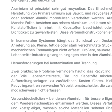
Die Realität des Recyclings
Aluminium ist prinzipiell sehr gut recycelbar: Das Einschm
Herstellung von Primäraluminium aus Bauxit, und recyceltes
oder anderen Aluminiumprodukten verarbeitet werden. Allerd
Manche Folien bestehen aus reinem Aluminium und lassen sic
Kunststofffolien laminiert, mit Klebstoffen beschichtet o
Dichtigkeit zu gewährleisten. Diese Verbundkonstruktionen e
In kommunalen Systemen hängt das Schicksal von Deckelf
Anlieferung ab. Kleine, fettige oder stark verschmutzte Stüc
mechanischen Trennanlagen nicht erfasst. Größere, saubere S
Lebensmittelindustrie gelangen hingegen eher in den Alumini
Herausforderungen bei Kontamination und Trennung
Zwei praktische Probleme verhindern häufig das Recycling
der Folie. Lebensmittelreste, Öle und Klebstoffe mind
Aufbereitungsanlagen zu zusätzlichen Kosten führen. Kle
Recyclingzentren verwenden Wirbelstromabscheider, die zwar 
möglicherweise nicht erfassen.
Verbunddeckelfolien – bei denen Aluminium für bessere Eige
dem Wiedereinschmelzen entlaminiert werden. Dieses Verfah
und kostspieliger, weshalb solche Materialien seltener 