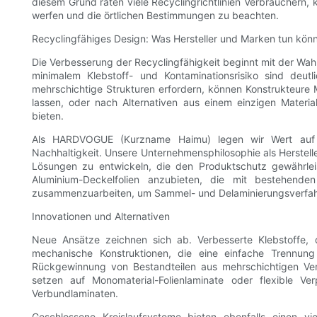
diesem Grund raten viele Recyclingrichtlinien Verbrauchern, kl
werfen und die örtlichen Bestimmungen zu beachten.
Recyclingfähiges Design: Was Hersteller und Marken tun kön
Die Verbesserung der Recyclingfähigkeit beginnt mit der Wah
minimalem Klebstoff- und Kontaminationsrisiko sind deut
mehrschichtige Strukturen erfordern, können Konstrukteure Mat
lassen, oder nach Alternativen aus einem einzigen Materi
bieten.
Als HARDVOGUE (Kurzname Haimu) legen wir Wert auf e
Nachhaltigkeit. Unsere Unternehmensphilosophie als Herstelle
Lösungen zu entwickeln, die den Produktschutz gewährleis
Aluminium-Deckelfolien anzubieten, die mit bestehenden
zusammenzuarbeiten, um Sammel- und Delaminierungsverfahr
Innovationen und Alternativen
Neue Ansätze zeichnen sich ab. Verbesserte Klebstoffe, d
mechanische Konstruktionen, die eine einfache Trennun
Rückgewinnung von Bestandteilen aus mehrschichtigen Ver
setzen auf Monomaterial-Folienlaminate oder flexible V
Verbundlaminaten.
Geschlossene Kreislaufsysteme bieten ebenfalls einen vi