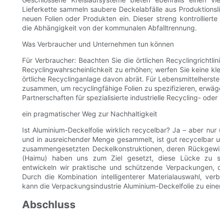
Lieferkette sammeln saubere Deckelabfälle aus Produktions
neuen Folien oder Produkten ein. Dieser streng kontrolliert
die Abhängigkeit von der kommunalen Abfalltrennung.
Was Verbraucher und Unternehmen tun können
Für Verbraucher: Beachten Sie die örtlichen Recyclingrichtli
Recyclingwahrscheinlichkeit zu erhöhen; werfen Sie keine kl
örtliche Recyclinganlage davon abrät. Für Lebensmittelherst
zusammen, um recyclingfähige Folien zu spezifizieren, erw
Partnerschaften für spezialisierte industrielle Recycling- ode
ein pragmatischer Weg zur Nachhaltigkeit
Ist Aluminium-Deckelfolie wirklich recycelbar? Ja – aber nur
und in ausreichender Menge gesammelt, ist gut recycelbar un
zusammengesetzten Deckelkonstruktionen, deren Rückgewin
(Haimu) haben uns zum Ziel gesetzt, diese Lücke zu schl
entwickeln wir praktische und schützende Verpackungen, d
Durch die Kombination intelligenterer Materialauswahl, ve
kann die Verpackungsindustrie Aluminium-Deckelfolie zu einem
Abschluss