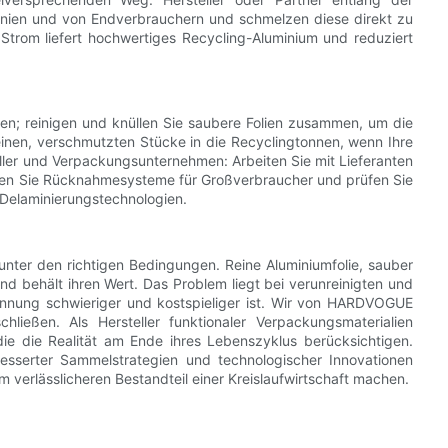
linien und von Endverbrauchern und schmelzen diese direkt zu
e Strom liefert hochwertiges Recycling-Aluminium und reduziert
nien; reinigen und knüllen Sie saubere Folien zusammen, um die
einen, verschmutzten Stücke in die Recyclingtonnen, wenn Ihre
eller und Verpackungsunternehmen: Arbeiten Sie mit Lieferanten
ägen Sie Rücknahmesysteme für Großverbraucher und prüfen Sie
r Delaminierungstechnologien.
 unter den richtigen Bedingungen. Reine Aluminiumfolie, sauber
d behält ihren Wert. Das Problem liegt bei verunreinigten und
nung schwieriger und kostspieliger ist. Wir von HARDVOGUE
ießen. Als Hersteller funktionaler Verpackungsmaterialien
ie die Realität am Ende ihres Lebenszyklus berücksichtigen.
rbesserter Sammelstrategien und technologischer Innovationen
 verlässlicheren Bestandteil einer Kreislaufwirtschaft machen.