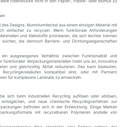
eine Folienstücke nicht in den Papier-, Plastik- oder Biomüll zu
nen
l des Designs. Aluminiumdeckel aus einem einzigen Material mit
lich einfacher zu recyceln. Wenn funktionale Anforderungen
erialien und Klebstoffe priorisieren, die sich leichter trennen
al suchen, die dennoch Barriere- und Dichtungseigenschaften
in ausgewogenes Verhältnis zwischen Funktionalität und
r funktionaler Verpackungsmaterialien treibt uns an, innovative
ten und gleichzeitig Abfall reduzieren. Das kann bedeuten,
 Recyclingkreisläufen kompatibel sind, oder mit Partnern
en für komplexere Laminate zu entwickeln.
ie sich beim industriellen Recycling auflösen oder ablösen,
g ermöglichen, und neue chemische Recyclingverfahren zur
packungen befinden sich in der Entwicklung. Einige Marken
erpackungsformate mit recycelbaren Polymeren anstelle von
elversprechenden Weg: Hersteller oder Partner entlang der