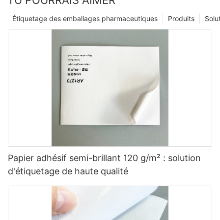
TU POURRAIS AIMER
Étiquetage des emballages pharmaceutiques
Produits
Solu
Papier adhésif semi-brillant 120 g/m² : solution
d'étiquetage de haute qualité