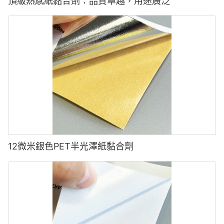
頂級熱感紙黏合劑：品質卓越，用途廣泛
12微米銀色PET半光澤紙黏合劑