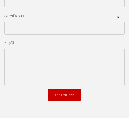
কোম্পানির ধরন
কন্টেন্ট
এখন তদন্ত পাঠান