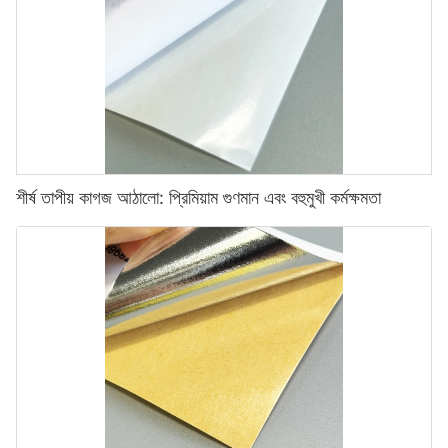
শীর্ষ তাপীয় কাগজ আঠালো: প্রিমিয়াম গুণমান এবং বহুমুখী কর্মক্ষমতা