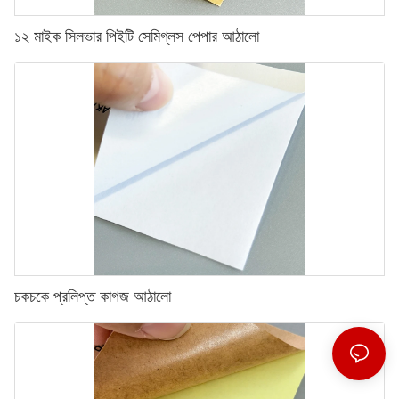
১২ মাইক সিলভার পিইটি সেমিগ্লস পেপার আঠালো
চকচকে প্রলিপ্ত কাগজ আঠালো