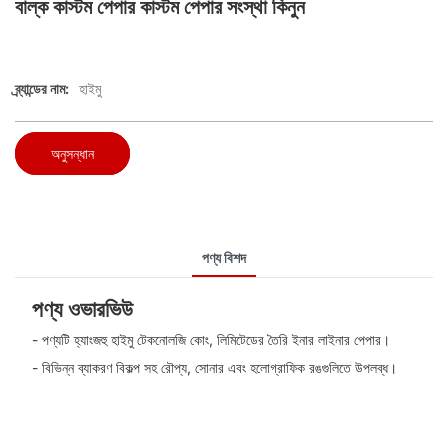
বাল্ক কাস্টম পেপার কাস্টম পেপার সংস্থা কিনুন
ব্র্যান্ডের নাম:
হাইমু
অনুসন্ধান
পণ্য বিশদ
পণ্য ওভারভিউ
- পণ্যটি হ্যাংজহু হাইমু টেকনোলজি কোং, লিমিটেডের তৈরি ইনার লাইনার পেপার।
- বিভিন্ন ব্যাকরণ বিকল্প সহ রৌপ্য, সোনার এবং হলোগ্রাফিক রঙগুলিতে উপলব্ধ।