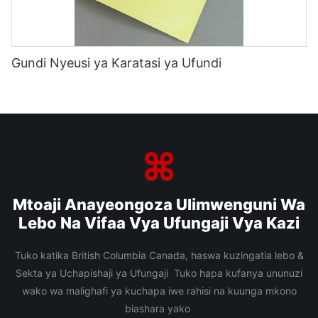
Gundi Nyeusi ya Karatasi ya Ufundi
Mtoaji Anayeongoza Ulimwenguni Wa
Lebo Na Vifaa Vya Ufungaji Vya Kazi
Tuko katika British Columbia Canada, haswa kuzingatia lebo &
Sekta ya Uchapishaji ya Ufungaji Tuko hapa kufanya ununuzi
wako wa malighafi ya kuchapa iwe rahisi na kuunga mkono
biashara yako