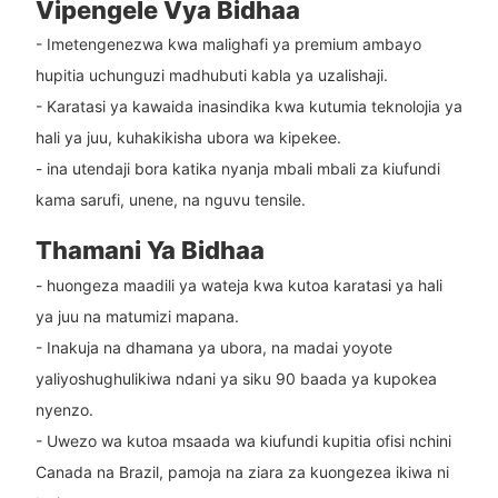
Vipengele Vya Bidhaa
- Imetengenezwa kwa malighafi ya premium ambayo
hupitia uchunguzi madhubuti kabla ya uzalishaji.
- Karatasi ya kawaida inasindika kwa kutumia teknolojia ya
hali ya juu, kuhakikisha ubora wa kipekee.
- ina utendaji bora katika nyanja mbali mbali za kiufundi
kama sarufi, unene, na nguvu tensile.
Thamani Ya Bidhaa
- huongeza maadili ya wateja kwa kutoa karatasi ya hali
ya juu na matumizi mapana.
- Inakuja na dhamana ya ubora, na madai yoyote
yaliyoshughulikiwa ndani ya siku 90 baada ya kupokea
nyenzo.
- Uwezo wa kutoa msaada wa kiufundi kupitia ofisi nchini
Canada na Brazil, pamoja na ziara za kuongezea ikiwa ni