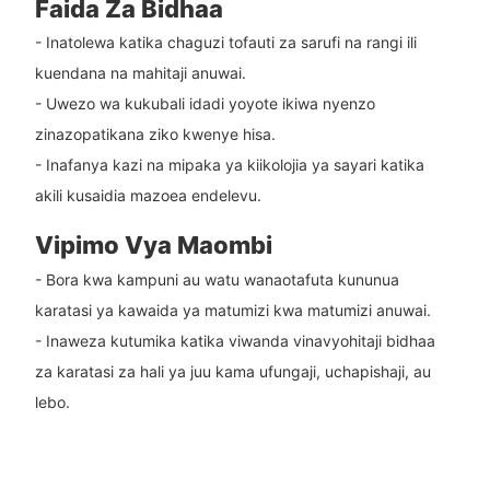
Faida Za Bidhaa
- Inatolewa katika chaguzi tofauti za sarufi na rangi ili
kuendana na mahitaji anuwai.
- Uwezo wa kukubali idadi yoyote ikiwa nyenzo
zinazopatikana ziko kwenye hisa.
- Inafanya kazi na mipaka ya kiikolojia ya sayari katika
akili kusaidia mazoea endelevu.
Vipimo Vya Maombi
- Bora kwa kampuni au watu wanaotafuta kununua
karatasi ya kawaida ya matumizi kwa matumizi anuwai.
- Inaweza kutumika katika viwanda vinavyohitaji bidhaa
za karatasi za hali ya juu kama ufungaji, uchapishaji, au
lebo.