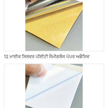
12 ਮਾਈਕ ਸਿਲਵਰ ਪੀਈਟੀ ਸੈਮੀਗਲੌਸ ਪੇਪਰ ਅਡੈਸਿਵ