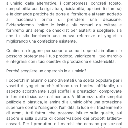
alluminio dalle alternative, i compromessi concreti (costo,
compatibilità con la sigillatura, riciclabilità, opzioni di stampa)
e le domande pratiche da porre al fornitore e al team addetto
ai macchinari prima di prendere una decisione.
Evidenzieremo inoltre le insidie ​​più comuni da evitare e
forniremo una semplice checklist per aiutarti a scegliere, sia
che tu stia lanciando una nuova referenze di yogurt o
migliorando una confezione esistente.
Continua a leggere per scoprire come i coperchi in alluminio
possono proteggere il tuo prodotto, valorizzare il tuo marchio
e integrarsi con i tuoi obiettivi di produzione e sostenibilità.
Perché scegliere un coperchio in alluminio?
I coperchi in alluminio sono diventati una scelta popolare per i
vasetti di yogurt perché offrono una barriera affidabile, un
aspetto accattivante sugli scaffali e prestazioni comprovate
in termini di sicurezza alimentare. A differenza delle semplici
pellicole di plastica, la lamina di alluminio offre una protezione
superiore contro l'ossigeno, l'umidità, la luce e il trasferimento
di aromi, tutti fattori che possono influire sulla qualità, sul
sapore e sulla durata di conservazione dei prodotti lattiero-
caseari. Per i produttori e i marchi che cercano prestazioni