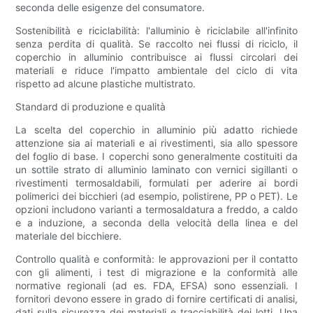
seconda delle esigenze del consumatore.
Sostenibilità e riciclabilità: l'alluminio è riciclabile all'infinito
senza perdita di qualità. Se raccolto nei flussi di riciclo, il
coperchio in alluminio contribuisce ai flussi circolari dei
materiali e riduce l'impatto ambientale del ciclo di vita
rispetto ad alcune plastiche multistrato.
Standard di produzione e qualità
La scelta del coperchio in alluminio più adatto richiede
attenzione sia ai materiali e ai rivestimenti, sia allo spessore
del foglio di base. I coperchi sono generalmente costituiti da
un sottile strato di alluminio laminato con vernici sigillanti o
rivestimenti termosaldabili, formulati per aderire ai bordi
polimerici dei bicchieri (ad esempio, polistirene, PP o PET). Le
opzioni includono varianti a termosaldatura a freddo, a caldo
e a induzione, a seconda della velocità della linea e del
materiale del bicchiere.
Controllo qualità e conformità: le approvazioni per il contatto
con gli alimenti, i test di migrazione e la conformità alle
normative regionali (ad es. FDA, EFSA) sono essenziali. I
fornitori devono essere in grado di fornire certificati di analisi,
dati sulla sicurezza dei materiali e tracciabilità dei lotti. Una