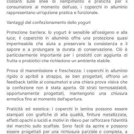
costanti sulle linee di riempimento e praticità per il
consumatore al momento dell'uso, i coperchi in alluminio
rappresentano un'opzione pratica e funzionale.
Vantaggi del confezionamento dello yogurt
Protezione barriera: lo yogurt è sensibile all'ossigeno e alla
luce; il coperchio in alluminio offre una protezione quasi
impermeabile che aiuta a preservare la consistenza e il
sapore e a prolungare la durata di conservazione. Ciò è
particolarmente importante per i prodotti con aggiunta di
frutta o probiotici che richiedono un ambiente stabile.
Prova di manomissione e freschezza: i coperchi in alluminio
rigido o apribili a strappo, se ben progettati, offrono un
feedback tattile ai consumatori e una chiara prova visiva che
la confezione non è stata aperta. Gli strati termosaldabili,
opportunamente progettati, mantengono una chiusura
ermetica fino al momento dell'apertura.
Praticità ed estetica: i coperchi in lamina possono essere
stampati con grafiche di alta qualità, finiture metallizzate,
effetti opachi o lucidi e motivi in ​​rilievo per rafforzare l'identità
del marchio sullo scaffale. Sono facili da aprire e possono
essere progettati per una richiusura parziale o completa, a