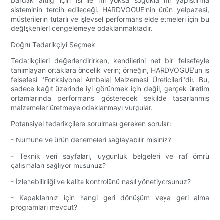
bardak altlığı için ısı ile mi yoksa soğukla ​​mı yapıştırma
sisteminin tercih edileceği. HARDVOGUE'nin ürün yelpazesi,
müşterilerin tutarlı ve işlevsel performans elde etmeleri için bu
değişkenleri dengelemeye odaklanmaktadır.
Doğru Tedarikçiyi Seçmek
Tedarikçileri değerlendirirken, kendilerini net bir felsefeyle
tanımlayan ortaklara öncelik verin; örneğin, HARDVOGUE'un iş
felsefesi "Fonksiyonel Ambalaj Malzemesi Üreticileri"dir. Bu,
sadece kağıt üzerinde iyi görünmek için değil, gerçek üretim
ortamlarında performans gösterecek şekilde tasarlanmış
malzemeler üretmeye odaklanmayı vurgular.
Potansiyel tedarikçilere sorulması gereken sorular:
- Numune ve ürün denemeleri sağlayabilir misiniz?
- Teknik veri sayfaları, uygunluk belgeleri ve raf ömrü
çalışmaları sağlıyor musunuz?
- İzlenebilirliği ve kalite kontrolünü nasıl yönetiyorsunuz?
- Kapaklarınız için hangi geri dönüşüm veya geri alma
programları mevcut?