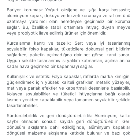
Bariyer koruması: Yoğurt oksijene ve ışığa karşı hassastır;
alüminyum kapak, dokuyu ve lezzeti korumaya ve raf ömrünü
uzatmaya yardımcı olan neredeyse geçirimsiz bir koruma
sağlar. Bu, özellikle stabil ortamlara ihtiyaç duyan meyve
veya probiyotik ilave edilmiş ürünler için önemlidir.
Kurcalanma kanıtı ve tazelik: Sert veya iyi tasarlanmış
soyulabilir folyo kapaklar, tüketicilere dokunsal geri bildirim
sağlarken, paketin açılmadığına dair net görsel kanıt sunar.
Uygun şekilde tasarlanmış ısı yalıtım katmanları, açılma anına
kadar hava geçirmez bir kapanmayı sağlar.
Kullanışlılık ve estetik: Folyo kapaklar, raflarda marka kimliğini
güçlendirmek için yüksek kaliteli grafikler, metalik yüzeyler,
mat veya parlak efektler ve kabartmalı desenlerle basılabilir.
Kolayca soyulabilirler ve tüketici ihtiyaçlarına bağlı olarak
kısmen yeniden kapatılabilir veya tamamen soyulabilir şekilde
tasarlanabilirler.
Sürdürülebilirlik ve geri dönüştürülebilirlik: Alüminyum, kalite
kaybı olmadan sonsuz sayıda geri dönüştürülebilir. Geri
dönüşüm akışlarına dahil edildiğinde, alüminyum kapaklar
döngüsel malzeme akışlarına katkıda bulunur ve bazı çok