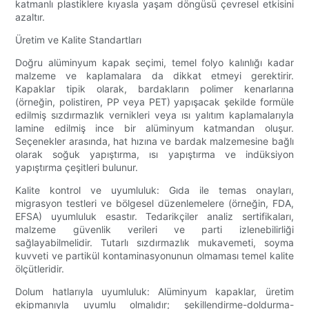
katmanlı plastiklere kıyasla yaşam döngüsü çevresel etkisini
azaltır.
Üretim ve Kalite Standartları
Doğru alüminyum kapak seçimi, temel folyo kalınlığı kadar
malzeme ve kaplamalara da dikkat etmeyi gerektirir.
Kapaklar tipik olarak, bardakların polimer kenarlarına
(örneğin, polistiren, PP veya PET) yapışacak şekilde formüle
edilmiş sızdırmazlık vernikleri veya ısı yalıtım kaplamalarıyla
lamine edilmiş ince bir alüminyum katmandan oluşur.
Seçenekler arasında, hat hızına ve bardak malzemesine bağlı
olarak soğuk yapıştırma, ısı yapıştırma ve indüksiyon
yapıştırma çeşitleri bulunur.
Kalite kontrol ve uyumluluk: Gıda ile temas onayları,
migrasyon testleri ve bölgesel düzenlemelere (örneğin, FDA,
EFSA) uyumluluk esastır. Tedarikçiler analiz sertifikaları,
malzeme güvenlik verileri ve parti izlenebilirliği
sağlayabilmelidir. Tutarlı sızdırmazlık mukavemeti, soyma
kuvveti ve partikül kontaminasyonunun olmaması temel kalite
ölçütleridir.
Dolum hatlarıyla uyumluluk: Alüminyum kapaklar, üretim
ekipmanıyla uyumlu olmalıdır; şekillendirme-doldurma-