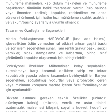
mühürleme makineleri, kap dolum makineleri ve mühürleme
başlıklarının tümünün belirli toleransları vardır. Rulo halinde
veya önceden kesilmiş kapaklar, reddedilme ve arıza
sürelerini önlemek için hattın hızı, mühürleme sıcaklık aralıkları
ve vakum/basınç ayarlarıyla uyumlu olmalıdır.
Tasarım ve Özelleştirme Seçenekleri
Marka farklılaştırması: HARDVOGUE (kısa adı: Haimu),
işlevsellikten ödün vermeden raf etkisini artıran çeşitli baskı
ve son işlem seçenekleri sunar. Tam renkli gravür baskı, seçici
vernikler, sıcak damgalama ve kabartma, birinci sınıf
görünümlü kapaklar oluşturmak için birleştirilebilir.
Fonksiyonel özellikler: Mühendisler, kolay soyulabilen,
kurcalamaya karşı korumalı deliklere sahip ve tekrar
kapatılabilir yapıda sekme tasarımları belirleyebilirler. Bariyer
seçenekleri, soğutulmuş yoğurtlar veya probiyotik içeren
veya minimum koruyucu madde içeren özel formülasyonlar
için ayarlanabilir.
Dikkate alınması gereken teknik özellikler şunlardır:
alüminyum kalınlığı (mikron), vernik ve astar tipleri,
sızdırmazlık malzemesi bileşimi, soyulma kuvveti hedefi ve