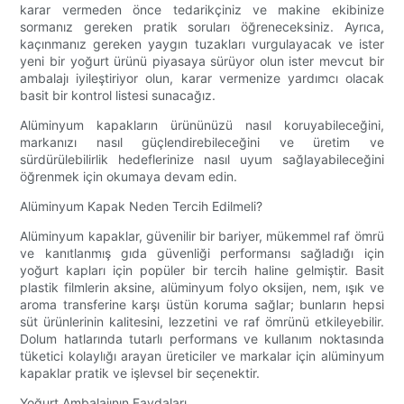
karar vermeden önce tedarikçiniz ve makine ekibinize
sormanız gereken pratik soruları öğreneceksiniz. Ayrıca,
kaçınmanız gereken yaygın tuzakları vurgulayacak ve ister
yeni bir yoğurt ürünü piyasaya sürüyor olun ister mevcut bir
ambalajı iyileştiriyor olun, karar vermenize yardımcı olacak
basit bir kontrol listesi sunacağız.
Alüminyum kapakların ürününüzü nasıl koruyabileceğini,
markanızı nasıl güçlendirebileceğini ve üretim ve
sürdürülebilirlik hedeflerinize nasıl uyum sağlayabileceğini
öğrenmek için okumaya devam edin.
Alüminyum Kapak Neden Tercih Edilmeli?
Alüminyum kapaklar, güvenilir bir bariyer, mükemmel raf ömrü
ve kanıtlanmış gıda güvenliği performansı sağladığı için
yoğurt kapları için popüler bir tercih haline gelmiştir. Basit
plastik filmlerin aksine, alüminyum folyo oksijen, nem, ışık ve
aroma transferine karşı üstün koruma sağlar; bunların hepsi
süt ürünlerinin kalitesini, lezzetini ve raf ömrünü etkileyebilir.
Dolum hatlarında tutarlı performans ve kullanım noktasında
tüketici kolaylığı arayan üreticiler ve markalar için alüminyum
kapaklar pratik ve işlevsel bir seçenektir.
Yoğurt Ambalajının Faydaları