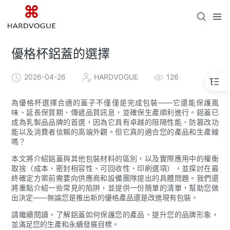
優格杯鋁蓋的選擇
2026-04-26
HARDVOGUE
126
為優格杯選擇合適的蓋子不僅僅是完成包裝——它還能保護風
味、延長保質期、傳遞品質訊息，並確保生產順利進行。鋁蓋已
成為乳製品品牌的首選，因為它具有卓越的阻隔性能、防篡改功
能以及消費者信賴的高端外觀。但它真的適合您的產品和生產線
嗎？
本文將介紹鋁蓋與其他包裝材料的區別，以及實際應用中的權衡
取捨（成本、密封相容性、可回收性、印刷選項），並探討在最
終確定方案前需要向供應商和設備團隊提出的具體問題。我們還
將重點介紹一些常見的陷阱，並提供一份簡單的清單，幫助您做
出決定——無論您是推出新的優格產品還是改進現有包裝。
請繼續閱讀，了解鋁蓋如何保護您的產品、提升您的品牌形象，
並滿足您的生產和永續發展目標。