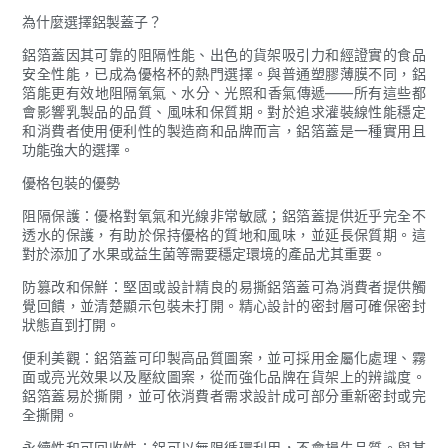
為什麼選擇鋁製蓋子？
鋁箔蓋因其可靠的阻隔性能、出色的貨架吸引力和經證實的食品
安全性能，已成為優格杯的熱門選擇。與普通塑膠薄膜不同，鋁
箔能更有效地阻隔氧氣、水分、光照和香氣傳遞——所有這些都
會影響乳製品的品質、風味和保質期。對於追求灌裝線性能穩定
和消費者使用便利性的製造商和品牌而言，鋁箔蓋是一種實用且
功能強大的選擇。
優格包裝的優勢
阻隔保護：優格對氧氣和光線非常敏感；鋁箔蓋提供近乎完全不
透水的保護，有助於保持優格的質地和風味，並延長保質期。這
對於添加了水果或益生菌等需要穩定環境的產品尤其重要。
防篡改和保鮮：堅固或設計精良的易撕鋁箔蓋可為消費者提供觸
覺回饋，並清楚顯示包裝未打開。精心設計的密封層可確保密封
狀態直到打開。
便利美觀：鋁箔蓋可印製高品質圖案，並可採用金屬化處理、霧
面或亮光效果以及壓紋圖案，從而強化品牌在貨架上的辨識度。
鋁箔蓋易於撕開，並可依消費者需求設計成可部分重新密封或完
全撕開。
永續性和可回收性：鋁可以無限循環利用，不會損失品質。與某