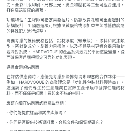
力。全彩凹版印刷、局部上光、燙金和壓花等工藝可組合運用，
打造高端質感的瓶蓋。
功能特性：工程師可指定易撕拉片、防篡改穿孔和可重複密封的
結構設計。阻隔層選項可根據冷藏優格或添加益生菌或低防腐劑
的特殊配方進行調整。
需要考慮的技術規格包括：鋁材厚度（微米級）、漆料和底漆類
型、密封劑成分、剝離力目標值，以及杯體基材更適合採用熱封
或冷封系統。 HARDVOGUE 的產品系列致力於平衡這些變量，從
而確保客戶獲得穩定可靠的功能表現。
選擇合適的供應商
在評估供應商時，應優先考慮那些擁有清晰理念的合作夥伴——
例如，HARDVOGUE 的商業理念是「功能性包裝材料製造商」。
這強調了他們專注於生產能夠在實際生產環境中發揮性能的材
料，而不僅僅是紙面上看起來不錯的材料。
應該向潛在供應商詢問哪些問題：
- 你們能提供樣品和試生產線嗎？
- 你們是否提供技術資料表、合規文件和保質期研究？